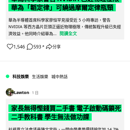
華為「韜定律」可繞過摩爾定律瓶頸
華為半導體首席科學家廖恒罕見接受近 5 小時專訪，警告
NVIDIA 等西方晶片巨頭正逼近物理極限，傳統製程升級已失經
閱讀全文
濟效益。他同時介紹華為...
1,546
593
分享
↗
科技娛樂
生活娛樂
城中熱話
Lawton
1 日
家長無得慳錢買二手書 電子啟動碼鎖死
二手教科書 學生無法做功課
社福界立法會議員陳文宜指，一間中學書單價錢按年加 14.7%