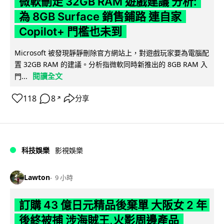
微軟刪走 32GB RAM 遊戲建議 分析:
為 8GB Surface 銷售鋪路 連自家
Copilot+ 門檻也未到
Microsoft 被發現靜靜刪除官方網站上，對遊戲玩家要為電腦配
置 32GB RAM 的建議。分析指微軟同時新推出的 8GB RAM 入
閱讀全文
門...
118
8
分享
↗
科技娛樂
影視娛樂
Lawton
9 小時
訂購 43 億日元精品後棄單 大阪女 2 年
後終被捕 涉海賊王,火影周邊產品