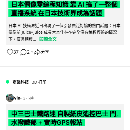
日本偶像零編程知識 靠 AI 搞了一整個
直播系統 在日本技術界成為話題
日本 AI 技術界近日出現了一個引發廣泛討論的熱門話題：日本
偶像前 Juice=Juice 成員宮本佳林在完全沒有編程經驗的情況
閱讀全文
下，僅憑藉與...
37
2
分享
↗
商業科技
3D 打印
Vin
3 小時
中三巴士鐵路迷 自製紙皮遙控巴士 門,
水撥識郁 + 實時GPS報站