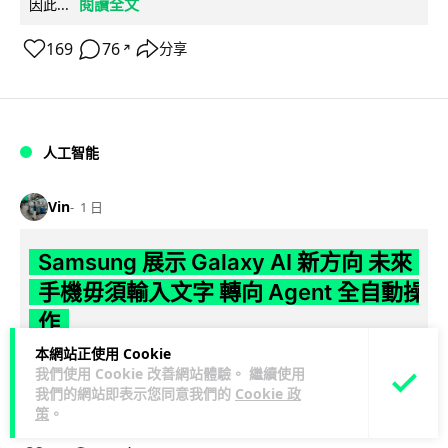
閱讀全文
因此...
169
76
分享
↗
人工智能
Vin
1 日
Samsung 展示 Galaxy AI 新方向 未來
手機毋須輸入文字 轉向 Agent 全自動操
作
本網站正使用 Cookie
Samsung 電子 MX 部門顧客體驗辦公室主管兼副總裁 Jay Kim
我們使用 Cookie 改善網站體驗。 繼續使用
閱讀全
表示，品牌正推動 Galaxy AI 邁向全自動化 Agent...
我們的網站即表示您同意我們的
Cookie 政
文
策
。