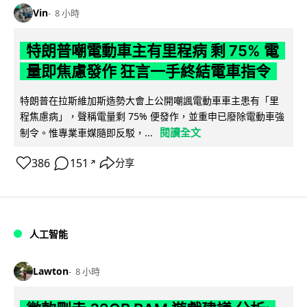
Vin
8 小時
特朗普嘲電動車主有里程病 剩 75% 電
量即焦慮發作 狂言一手終結電車指令
特朗普在拉斯維加斯造勢大會上公開嘲諷電動車車主患有「里
程焦慮病」，聲稱電量剩 75% 便發作，並重申已廢除電動車強
閱讀全文
制令。惟專業車媒隨即反駁，...
386
151
分享
↗
人工智能
Lawton
8 小時