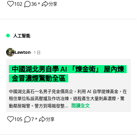
102
36
分享
↗
人工智能
Lawton
1 日
中國湖北男自學 AI 「煉金術」 屋內煉
金冒濃煙驚動全區
中國湖北黃石一名男子見金價高企，利用 AI 自學提煉黃金，在
租住單位私設高壓爐及作坊冶煉，過程產生大量刺鼻濃煙，驚
閱讀全文
動鄰居報警。警方到場揭發整...
105
7
分享
↗