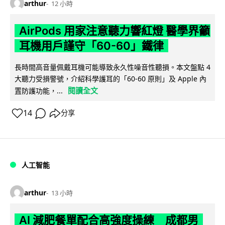
arthur
12 小時
AirPods 用家注意聽力響紅燈 醫學界籲
耳機用戶謹守「60-60」鐵律
長時間高音量佩戴耳機可能導致永久性噪音性聽損。本文盤點 4
大聽力受損警號，介紹科學護耳的「60-60 原則」及 Apple 內
閱讀全文
置防護功能，...
14
分享
人工智能
arthur
13 小時
AI 減肥餐單配合高強度操練 成都男