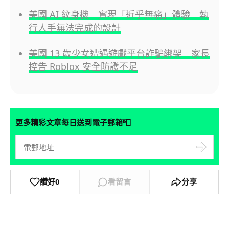
美國 AI 紋身機 實現「近乎無痛」體驗 執
行人手無法完成的設計
美國 13 歲少女遭遇遊戲平台詐騙綁架 家長
控告 Roblox 安全防護不足
📮
更多精彩文章每日送到電子郵箱
讚好
0
看留言
分享