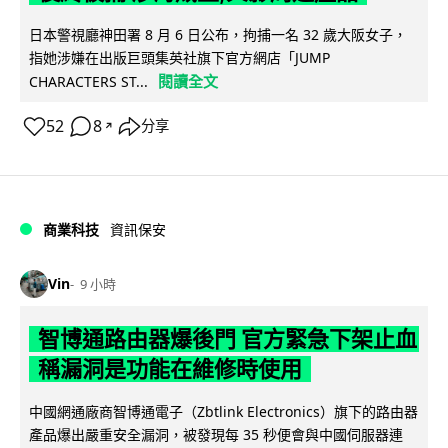
日本警視廳神田署 8 月 6 日公布，拘捕一名 32 歲大阪女子，
指她涉嫌在出版巨頭集英社旗下官方網店「JUMP
閱讀全文
CHARACTERS ST...
52
8
分享
↗
商業科技
資訊保安
Vin
9 小時
智博通路由器爆後門 官方緊急下架止血
稱漏洞是功能在維修時使用
中國網通廠商智博通電子（Zbtlink Electronics）旗下的路由器
產品爆出嚴重安全漏洞，被發現每 35 秒便會與中國伺服器連