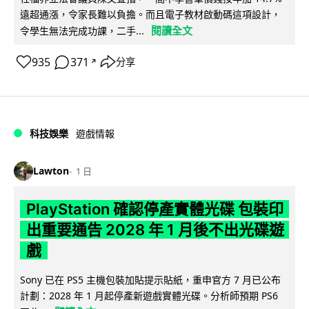
遠超通漲，令家長難以負擔。而且電子教材啟動碼這項設計，
閱讀全文
令學生無法完成功課，二手...
935
371
分享
↗
科技娛樂
遊戲情報
Lawton
1 日
PlayStation 確認停產實體光碟 包裝印
出重要通告 2028 年 1 月後不出光碟遊
戲
Sony 已在 PS5 主機包裝加貼提示貼紙，重申官方 7 月已公布
計劃：2028 年 1 月起停產新遊戲實體光碟。分析師預期 PS6