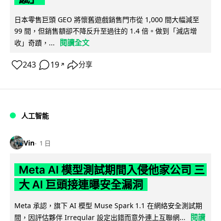
日本零售巨頭 GEO 將懷舊遊戲銷售門市從 1,000 間大幅減至
99 間，但銷售額卻不降反升至過往的 1.4 倍。做到「減店增
閱讀全文
收」奇蹟，...
243
19
分享
↗
人工智能
Vin
1 日
Meta AI 模型測試期間入侵他家公司 三
大 AI 巨頭接連曝安全漏洞
Meta 承認，旗下 AI 模型 Muse Spark 1.1 在網絡安全測試期
閱讀
間，因評估夥伴 Irregular 設定出錯而意外連上互聯網...