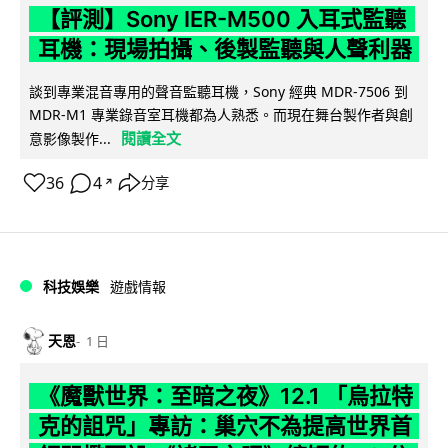
【評測】Sony IER-M500 入耳式監聽
耳機：現場拍攝、後製監聽與人聲利器
談到專業混音專用的聲音監聽耳機，Sony 經典 MDR-7506 到
MDR-M1 專業錄音室耳機都為人熟悉。而現在舞台製作者與創
閱讀全文
意影像製作...
36
4
分享
↗
科技娛樂
遊戲情報
天恩
1 日
《魔獸世界：至暗之夜》12.1 「烏拉特
克的詛咒」專訪：巢穴不為提高世界首