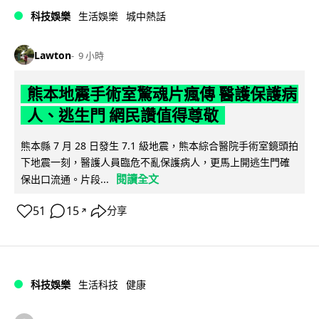
科技娛樂
生活娛樂
城中熱話
Lawton
9 小時
熊本地震手術室驚魂片瘋傳 醫護保護病
人、逃生門 網民讚值得尊敬
熊本縣 7 月 28 日發生 7.1 級地震，熊本綜合醫院手術室鏡頭拍
下地震一刻，醫護人員臨危不亂保護病人，更馬上開逃生門確
閱讀全文
保出口流通。片段...
51
15
分享
↗
科技娛樂
生活科技
健康