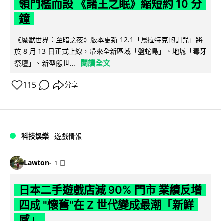
領門檻而設 《諸王之眠》縮短約 10 分
鐘
《魔獸世界：至暗之夜》版本更新 12.1「烏拉特克的詛咒」將
於 8 月 13 日正式上線，帶來全新區域「盤蛇島」、地城「毒牙
閱讀全文
祭壇」、新型態世...
115
分享
科技娛樂
遊戲情報
Lawton
1 日
日本二手遊戲店減 90% 門市 業績反增
四成 "懷舊"在 Z 世代變成最潮「新鮮
感」