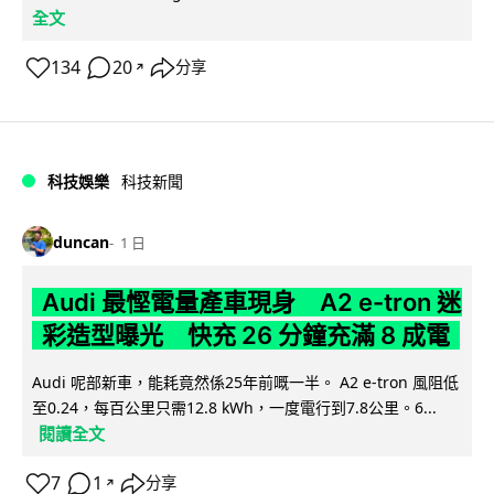
全文
134
20
分享
↗
科技娛樂
科技新聞
duncan
1 日
Audi 最慳電量產車現身 A2 e-tron 迷
彩造型曝光 快充 26 分鐘充滿 8 成電
Audi 呢部新車，能耗竟然係25年前嘅一半。 A2 e-tron 風阻低
至0.24，每百公里只需12.8 kWh，一度電行到7.8公里。6...
閱讀全文
7
1
分享
↗