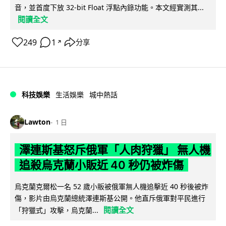
音，並首度下放 32-bit Float 浮點內錄功能。本文經實測其...
閱讀全文
249
1
分享
↗
科技娛樂
生活娛樂
城中熱話
Lawton
1 日
澤連斯基怒斥俄軍「人肉狩獵」 無人機
追殺烏克蘭小販近 40 秒仍被炸傷
烏克蘭克爾松一名 52 歲小販被俄軍無人機追擊近 40 秒後被炸
傷，影片由烏克蘭總統澤連斯基公開。他直斥俄軍對平民進行
閱讀全文
「狩獵式」攻擊，烏克蘭...