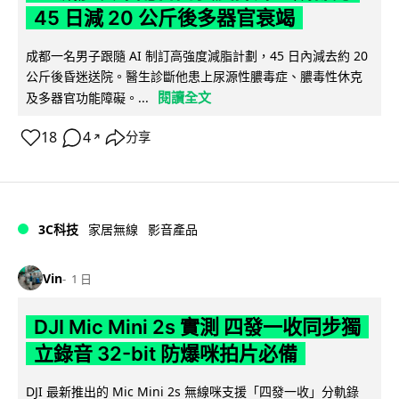
45 日減 20 公斤後多器官衰竭
成都一名男子跟隨 AI 制訂高強度減脂計劃，45 日內減去約 20
公斤後昏迷送院。醫生診斷他患上尿源性膿毒症、膿毒性休克
閱讀全文
及多器官功能障礙。...
18
4
分享
↗
3C科技
家居無線
影音產品
Vin
1 日
DJI Mic Mini 2s 實測 四發一收同步獨
立錄音 32-bit 防爆咪拍片必備
DJI 最新推出的 Mic Mini 2s 無線咪支援「四發一收」分軌錄