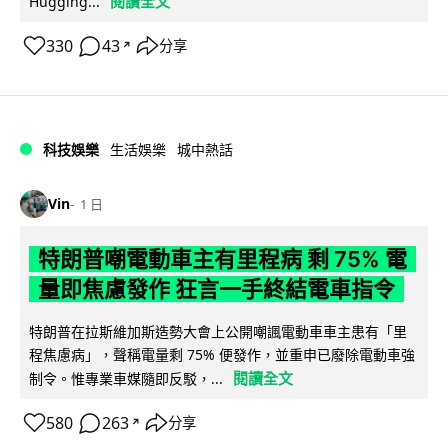
閱讀全文
Hugging...
330
43
分享
↗
科技娛樂
生活娛樂
城中熱話
Vin
1 日
特朗普嘲電動車主有里程病 剩 75% 電
量即焦慮發作 狂言一手終結電車指令
特朗普在拉斯維加斯造勢大會上公開嘲諷電動車車主患有「里
程焦慮病」，聲稱電量剩 75% 便發作，並重申已廢除電動車強
閱讀全文
制令。惟專業車媒隨即反駁，...
580
263
分享
↗