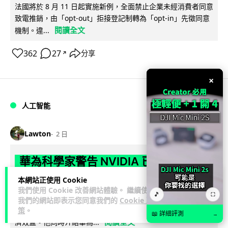
法國將於 8 月 11 日起實施新例，全面禁止企業未經消費者同意
致電推銷，由「opt-out」拒接登記制轉為「opt-in」先徵同意
閱讀全文
機制。違...
362
27
分享
↗
×
人工智能
Lawton
2 日
華為科學家警告 NVIDIA 已近物理極限
華為「韜定律」可繞過摩爾定律瓶頸
本網站正使用 Cookie
我們使用 Cookie 改善網站體驗。 繼續使用
🎵
⛶
華為半導體首席科學家廖恒罕見接受近 5 小時專訪，警告
我們的網站即表示您同意我們的
Cookie 政
NVIDIA 等西方晶片巨頭正逼近物理極限，傳統製程升級已失經
策
。
📖 詳細評測
→
閱讀全文
濟效益。他同時介紹華為...