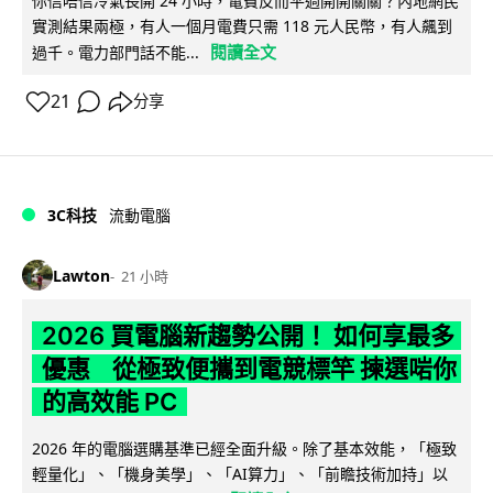
你信唔信冷氣長開 24 小時，電費反而平過開開關關？內地網民
實測結果兩極，有人一個月電費只需 118 元人民幣，有人飆到
閱讀全文
過千。電力部門話不能...
21
分享
3C科技
流動電腦
Lawton
21 小時
2026 買電腦新趨勢公開！ 如何享最多
優惠 從極致便攜到電競標竿 揀選啱你
的高效能 PC
2026 年的電腦選購基準已經全面升級。除了基本效能，「極致
輕量化」、「機身美學」、「AI算力」、「前瞻技術加持」以