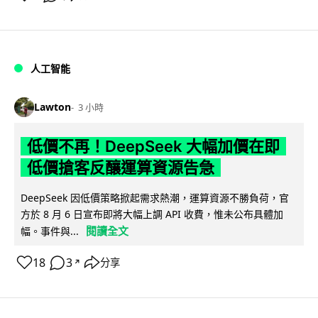
人工智能
Lawton
3 小時
低價不再！DeepSeek 大幅加價在即
低價搶客反釀運算資源告急
DeepSeek 因低價策略掀起需求熱潮，運算資源不勝負荷，官
方於 8 月 6 日宣布即將大幅上調 API 收費，惟未公布具體加
閱讀全文
幅。事件與...
18
3
分享
↗