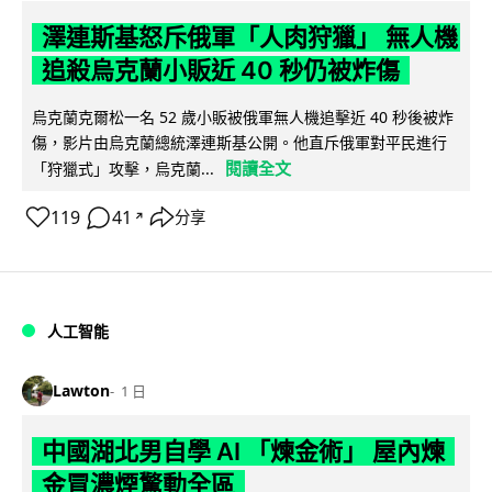
澤連斯基怒斥俄軍「人肉狩獵」 無人機
追殺烏克蘭小販近 40 秒仍被炸傷
烏克蘭克爾松一名 52 歲小販被俄軍無人機追擊近 40 秒後被炸
傷，影片由烏克蘭總統澤連斯基公開。他直斥俄軍對平民進行
閱讀全文
「狩獵式」攻擊，烏克蘭...
119
41
分享
↗
人工智能
Lawton
1 日
中國湖北男自學 AI 「煉金術」 屋內煉
金冒濃煙驚動全區