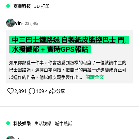
商業科技
3D 打印
Vin
23 小時
中三巴士鐵路迷 自製紙皮遙控巴士 門,
水撥識郁 + 實時GPS報站
如果你熱愛一件事，你會熱愛到怎樣的程度？一位就讀中三的
巴士鐵路迷，選擇由零開始，把自己的興趣一步步變成真正可
閱讀全文
以運作的作品。他以紙皮親手製作出...
2,891
169
分享
↗
科技娛樂
生活娛樂
城中熱話