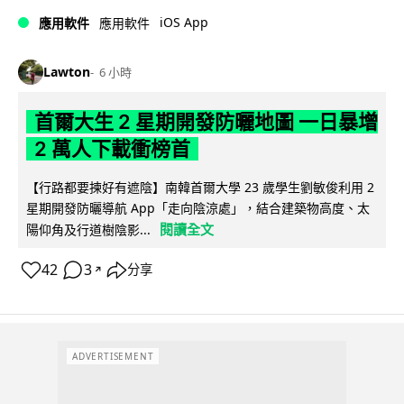
iOS App
應用軟件
應用軟件
Lawton
6 小時
首爾大生 2 星期開發防曬地圖 一日暴增
2 萬人下載衝榜首
【行路都要揀好有遮陰】南韓首爾大學 23 歲學生劉敏俊利用 2
星期開發防曬導航 App「走向陰涼處」，結合建築物高度、太
閱讀全文
陽仰角及行道樹陰影...
42
3
分享
↗
ADVERTISEMENT