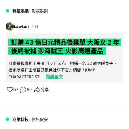
科技娛樂
影視娛樂
Lawton
1 日
訂購 43 億日元精品後棄單 大阪女 2 年
後終被捕 涉海賊王,火影周邊產品
日本警視廳神田署 8 月 6 日公布，拘捕一名 32 歲大阪女子，
指她涉嫌在出版巨頭集英社旗下官方網店「JUMP
閱讀全文
CHARACTERS ST...
67
9
分享
↗
商業科技
資訊保安