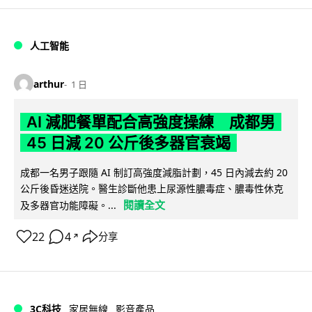
人工智能
arthur
1 日
AI 減肥餐單配合高強度操練 成都男
45 日減 20 公斤後多器官衰竭
成都一名男子跟隨 AI 制訂高強度減脂計劃，45 日內減去約 20
公斤後昏迷送院。醫生診斷他患上尿源性膿毒症、膿毒性休克
閱讀全文
及多器官功能障礙。...
22
4
分享
↗
3C科技
家居無線
影音產品