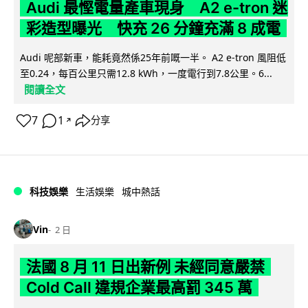
Audi 最慳電量產車現身 A2 e-tron 迷
彩造型曝光 快充 26 分鐘充滿 8 成電
Audi 呢部新車，能耗竟然係25年前嘅一半。 A2 e-tron 風阻低
至0.24，每百公里只需12.8 kWh，一度電行到7.8公里。6...
閱讀全文
7
1
分享
↗
科技娛樂
生活娛樂
城中熱話
Vin
2 日
法國 8 月 11 日出新例 未經同意嚴禁
Cold Call 違規企業最高罰 345 萬