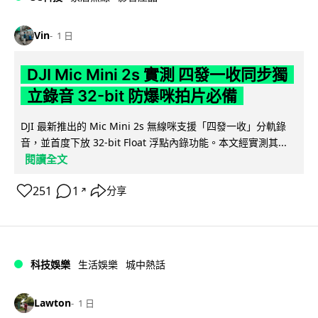
Vin
1 日
DJI Mic Mini 2s 實測 四發一收同步獨
立錄音 32-bit 防爆咪拍片必備
DJI 最新推出的 Mic Mini 2s 無線咪支援「四發一收」分軌錄
音，並首度下放 32-bit Float 浮點內錄功能。本文經實測其...
閱讀全文
251
1
分享
↗
科技娛樂
生活娛樂
城中熱話
Lawton
1 日