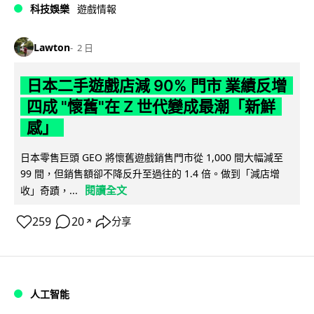
科技娛樂
遊戲情報
Lawton
2 日
日本二手遊戲店減 90% 門市 業績反增
四成 "懷舊"在 Z 世代變成最潮「新鮮
感」
日本零售巨頭 GEO 將懷舊遊戲銷售門市從 1,000 間大幅減至
99 間，但銷售額卻不降反升至過往的 1.4 倍。做到「減店增
閱讀全文
收」奇蹟，...
259
20
分享
↗
人工智能