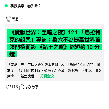
科技娛樂
遊戲情報
天恩
1 日
《魔獸世界：至暗之夜》12.1 「烏拉特
克的詛咒」專訪：巢穴不為提高世界首
領門檻而設 《諸王之眠》縮短約 10 分
鐘
《魔獸世界：至暗之夜》版本更新 12.1「烏拉特克的詛咒」將
於 8 月 13 日正式上線，帶來全新區域「盤蛇島」、地城「毒牙
閱讀全文
祭壇」、新型態世...
116
分享