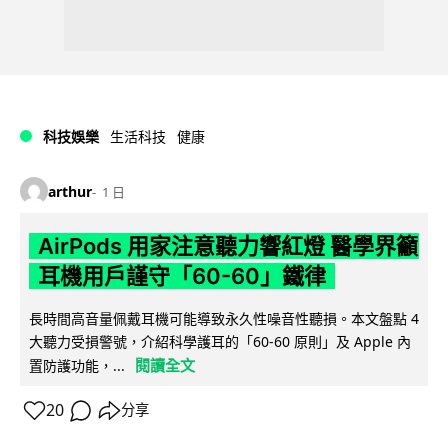
科技娛樂
生活科技
健康
arthur
1 日
AirPods 用家注意聽力響紅燈 醫學界籲
耳機用戶謹守「60-60」鐵律
長時間高音量佩戴耳機可能導致永久性噪音性聽損。本文盤點 4
大聽力受損警號，介紹科學護耳的「60-60 原則」及 Apple 內
閱讀全文
置防護功能，...
20
分享