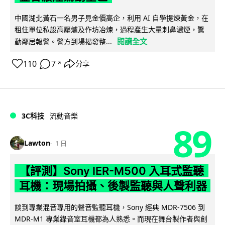
中國湖北黃石一名男子見金價高企，利用 AI 自學提煉黃金，在
租住單位私設高壓爐及作坊冶煉，過程產生大量刺鼻濃煙，驚
閱讀全文
動鄰居報警。警方到場揭發整...
110
7
分享
↗
3C科技
流動音樂
89
Lawton
1 日
【評測】Sony IER-M500 入耳式監聽
耳機：現場拍攝、後製監聽與人聲利器
談到專業混音專用的聲音監聽耳機，Sony 經典 MDR-7506 到
MDR-M1 專業錄音室耳機都為人熟悉。而現在舞台製作者與創