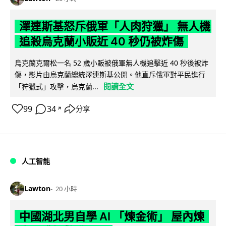
澤連斯基怒斥俄軍「人肉狩獵」 無人機
追殺烏克蘭小販近 40 秒仍被炸傷
烏克蘭克爾松一名 52 歲小販被俄軍無人機追擊近 40 秒後被炸
傷，影片由烏克蘭總統澤連斯基公開。他直斥俄軍對平民進行
閱讀全文
「狩獵式」攻擊，烏克蘭...
99
34
分享
↗
人工智能
Lawton
20 小時
中國湖北男自學 AI 「煉金術」 屋內煉