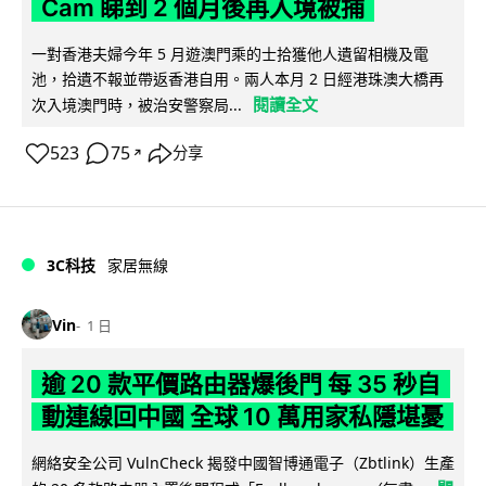
Cam 睇到 2 個月後再入境被捕
一對香港夫婦今年 5 月遊澳門乘的士拾獲他人遺留相機及電
池，拾遺不報並帶返香港自用。兩人本月 2 日經港珠澳大橋再
閱讀全文
次入境澳門時，被治安警察局...
523
75
分享
↗
3C科技
家居無線
Vin
1 日
逾 20 款平價路由器爆後門 每 35 秒自
動連線回中國 全球 10 萬用家私隱堪憂
網絡安全公司 VulnCheck 揭發中國智博通電子（Zbtlink）生產