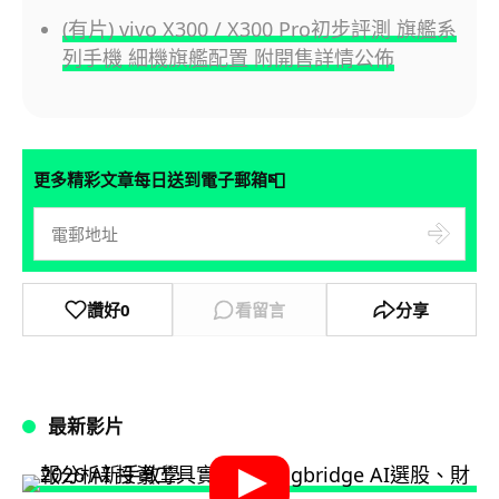
(有片) vivo X300 / X300 Pro初步評測 旗艦系
列手機 細機旗艦配置 附開售詳情公佈
📮
更多精彩文章每日送到電子郵箱
讚好
0
看留言
分享
最新影片