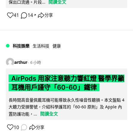
閱讀全文
保出口流通。片段...
41
14
分享
↗
科技娛樂
生活科技
健康
arthur
6 小時
AirPods 用家注意聽力響紅燈 醫學界籲
耳機用戶謹守「60-60」鐵律
長時間高音量佩戴耳機可能導致永久性噪音性聽損。本文盤點 4
大聽力受損警號，介紹科學護耳的「60-60 原則」及 Apple 內
閱讀全文
置防護功能，...
10
分享