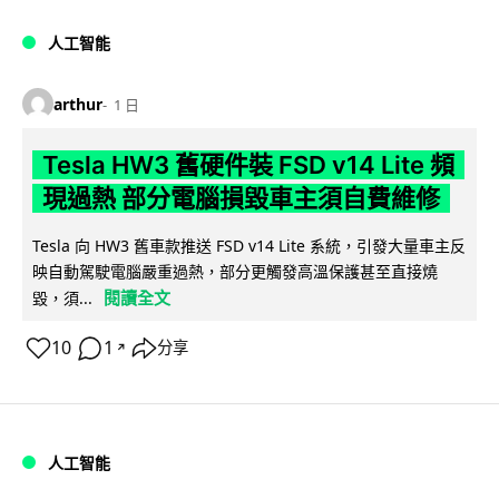
人工智能
arthur
1 日
Tesla HW3 舊硬件裝 FSD v14 Lite 頻
現過熱 部分電腦損毀車主須自費維修
Tesla 向 HW3 舊車款推送 FSD v14 Lite 系統，引發大量車主反
映自動駕駛電腦嚴重過熱，部分更觸發高溫保護甚至直接燒
閱讀全文
毀，須...
10
1
分享
↗
人工智能