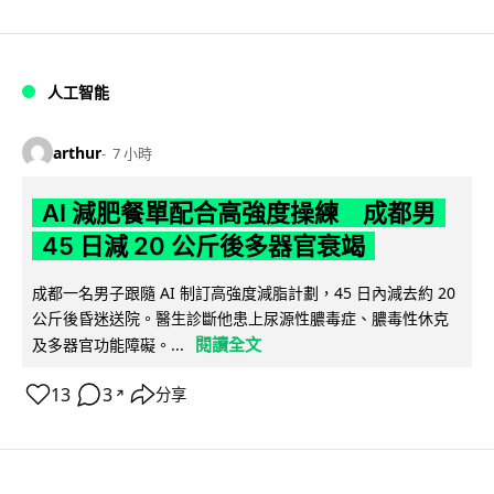
人工智能
arthur
7 小時
AI 減肥餐單配合高強度操練 成都男
45 日減 20 公斤後多器官衰竭
成都一名男子跟隨 AI 制訂高強度減脂計劃，45 日內減去約 20
公斤後昏迷送院。醫生診斷他患上尿源性膿毒症、膿毒性休克
閱讀全文
及多器官功能障礙。...
13
3
分享
↗