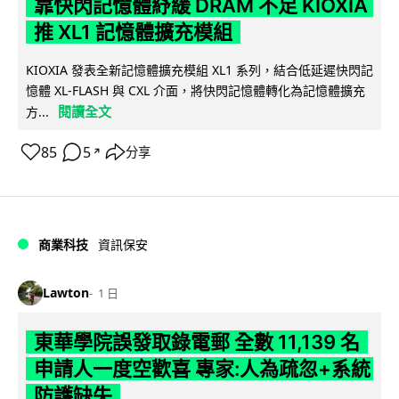
靠快閃記憶體紓緩 DRAM 不足 KIOXIA
推 XL1 記憶體擴充模組
KIOXIA 發表全新記憶體擴充模組 XL1 系列，結合低延遲快閃記
憶體 XL-FLASH 與 CXL 介面，將快閃記憶體轉化為記憶體擴充
閱讀全文
方...
85
5
分享
↗
商業科技
資訊保安
Lawton
1 日
東華學院誤發取錄電郵 全數 11,139 名
申請人一度空歡喜 專家:人為疏忽+系統
防護缺失