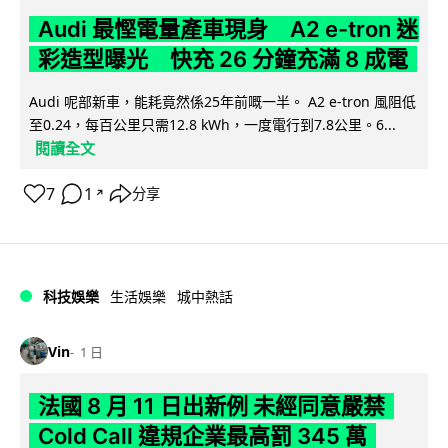
Audi 最慳電量產車現身 A2 e-tron 迷
彩造型曝光 快充 26 分鐘充滿 8 成電
Audi 呢部新車，能耗竟然係25年前嘅一半。 A2 e-tron 風阻低
至0.24，每百公里只需12.8 kWh，一度電行到7.8公里。6...
閱讀全文
7
1
分享
↗
科技娛樂
生活娛樂
城中熱話
Vin
1 日
法國 8 月 11 日出新例 未經同意嚴禁
Cold Call 違規企業最高罰 345 萬