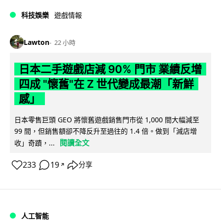
科技娛樂
遊戲情報
Lawton
22 小時
日本二手遊戲店減 90% 門市 業績反增
四成 "懷舊"在 Z 世代變成最潮「新鮮
感」
日本零售巨頭 GEO 將懷舊遊戲銷售門市從 1,000 間大幅減至
99 間，但銷售額卻不降反升至過往的 1.4 倍。做到「減店增
閱讀全文
收」奇蹟，...
233
19
分享
↗
人工智能