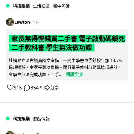
科技娛樂
生活娛樂
城中熱話
Lawton
1 日
家長無得慳錢買二手書 電子啟動碼鎖死
二手教科書 學生無法做功課
社福界立法會議員陳文宜指，一間中學書單價錢按年加 14.7%
遠超通漲，令家長難以負擔。而且電子教材啟動碼這項設計，
閱讀全文
令學生無法完成功課，二手...
915
354
分享
↗
科技娛樂
遊戲情報