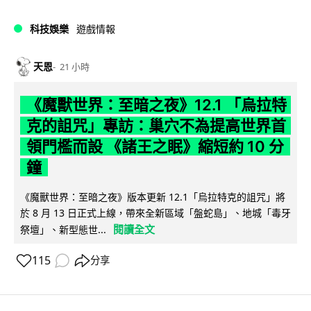
科技娛樂
遊戲情報
天恩
21 小時
《魔獸世界：至暗之夜》12.1 「烏拉特
克的詛咒」專訪：巢穴不為提高世界首
領門檻而設 《諸王之眠》縮短約 10 分
鐘
《魔獸世界：至暗之夜》版本更新 12.1「烏拉特克的詛咒」將
於 8 月 13 日正式上線，帶來全新區域「盤蛇島」、地城「毒牙
閱讀全文
祭壇」、新型態世...
115
分享