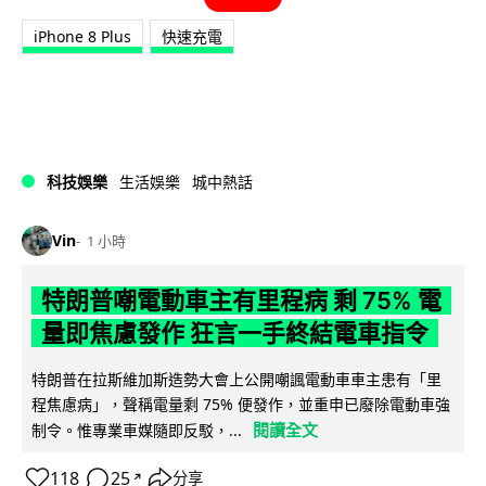
iPhone 8 Plus
快速充電
科技娛樂
生活娛樂
城中熱話
Vin
1 小時
特朗普嘲電動車主有里程病 剩 75% 電
量即焦慮發作 狂言一手終結電車指令
特朗普在拉斯維加斯造勢大會上公開嘲諷電動車車主患有「里
程焦慮病」，聲稱電量剩 75% 便發作，並重申已廢除電動車強
閱讀全文
制令。惟專業車媒隨即反駁，...
118
25
分享
↗