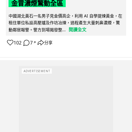
金冒濃煙驚動全區
中國湖北黃石一名男子見金價高企，利用 AI 自學提煉黃金，在
租住單位私設高壓爐及作坊冶煉，過程產生大量刺鼻濃煙，驚
閱讀全文
動鄰居報警。警方到場揭發整...
102
7
分享
↗
ADVERTISEMENT