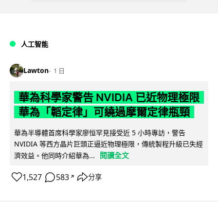
人工智能
Lawton
1 日
華為科學家警告 NVIDIA 已近物理極限
華為「韜定律」可繞過摩爾定律瓶頸
華為半導體首席科學家廖恒罕見接受近 5 小時專訪，警告
NVIDIA 等西方晶片巨頭正逼近物理極限，傳統製程升級已失經
閱讀全文
濟效益。他同時介紹華為...
1,527
583
分享
↗