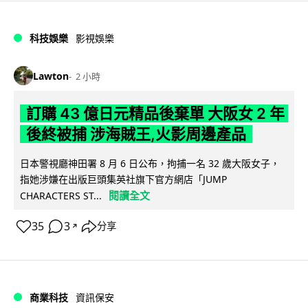
科技娛樂
影視娛樂
Lawton
2 小時
訂購 43 億日元精品後棄單 大阪女 2 年
後終被捕 涉海賊王,火影周邊產品
日本警視廳神田署 8 月 6 日公布，拘捕一名 32 歲大阪女子，
指她涉嫌在出版巨頭集英社旗下官方網店「JUMP
閱讀全文
CHARACTERS ST...
35
3
分享
↗
商業科技
資訊保安