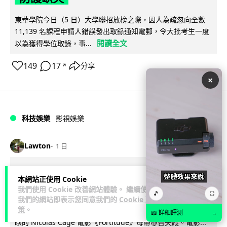
東華學院今日（5 日）大學聯招放榜之際，因人為疏忽向全數
11,139 名課程申請人錯誤發出取錄通知電郵，令大批考生一度
閱讀全文
以為獲得學位取錄，事...
149
17
分享
↗
×
科技娛樂
影視娛樂
Lawton
1 日
Nicolas Cage 主演未上映電影 Netflix
本網站正使用 Cookie
遺失未加密母帶 被索償 8.19 億港元
我們使用 Cookie 改善網站體驗。 繼續使用
🎵
⛶
我們的網站即表示您同意我們的
Cookie 政
策
。
【唔見未加密母帶咁大件事】Netflix 洛杉磯辦公室被竊，未上
📖 詳細評測
→
映的 Nicolas Cage 電影《Fortitude》母帶亦告失蹤。電影...