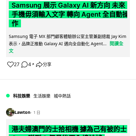
Samsung 展示 Galaxy AI 新方向 未來
手機毋須輸入文字 轉向 Agent 全自動操
作
Samsung 電子 MX 部門顧客體驗辦公室主管兼副總裁 Jay Kim
閱讀全
表示，品牌正推動 Galaxy AI 邁向全自動化 Agent...
文
27
4
分享
↗
科技娛樂
生活娛樂
城中熱話
Lawton
1 日
港夫婦澳門的士拾相機 據為己有被的士