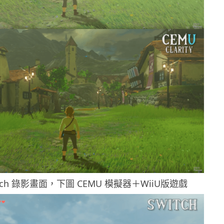
tch 錄影畫面，下圖 CEMU 模擬器＋WiiU版遊戲