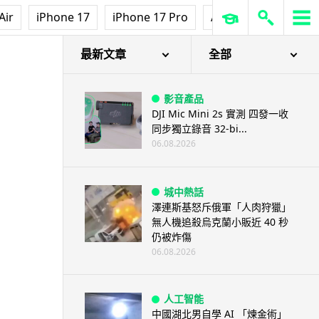
Air
iPhone 17
iPhone 17 Pro
AirPods Pro 3
Ap
最新文章
全部
影音產品
DJI Mic Mini 2s 實測 四發一收
同步獨立錄音 32-bi...
06.08.2026
城中熱話
澤連斯基怒斥俄軍「人肉狩獵」
無人機追殺烏克蘭小販近 40 秒
仍被炸傷
06.08.2026
人工智能
中國湖北男自學 AI 「煉金術」