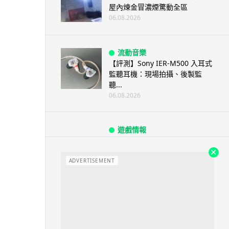
屋內煉金冒濃煙驚動全區
06.08.2026
流動音樂
【評測】Sony IER-M500 入耳式
監聽耳機：現場拍攝、後製監
聽...
06.08.2026
遊戲情報
《魔獸世界：至暗之夜》12.1
「烏拉特克的詛咒」專訪：巢穴
不為提高世...
ADVERTISEMENT
06.08.2026
遊戲情報
日本二手遊戲店減 90% 門市 業
績反增四成 “懷...