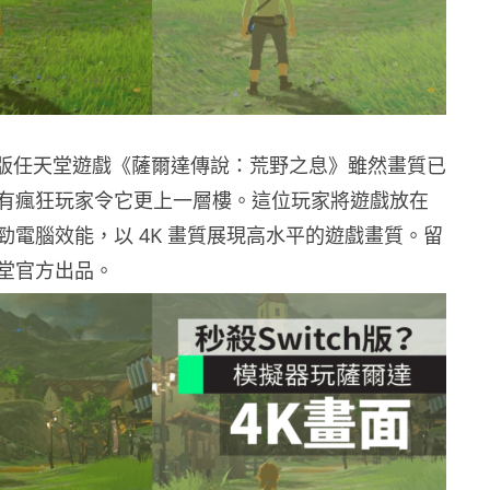
ii U 版任天堂遊戲《薩爾達傳說：荒野之息》雖然畫質已
有瘋狂玩家令它更上一層樓。這位玩家將遊戲放在
勁電腦效能，以 4K 畫質展現高水平的遊戲畫質。留
堂官方出品。