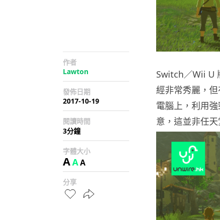
作者
Lawton
Switch／W
經非常秀麗，但
發佈日期
2017-10-19
電腦上，利用強
意，這並非任天
閱讀時間
3分鐘
字體大小
A
A
A
分享