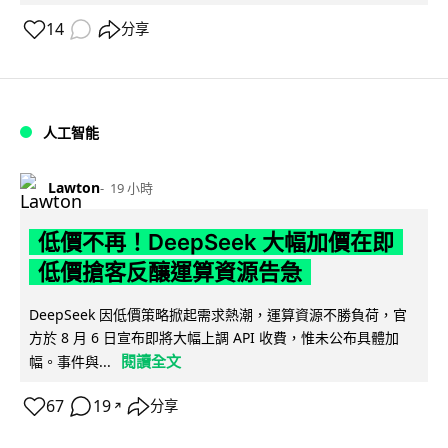
14
分享
人工智能
Lawton
19 小時
低價不再！DeepSeek 大幅加價在即
低價搶客反釀運算資源告急
DeepSeek 因低價策略掀起需求熱潮，運算資源不勝負荷，官
方於 8 月 6 日宣布即將大幅上調 API 收費，惟未公布具體加
閱讀全文
幅。事件與...
67
19
分享
↗