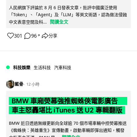
人民網旗下評論於 8 月 6 日發表文章，批評中國廣泛使用
「Token」、「Agent」及「LLM」等英文術語，認為做法侵蝕
閱讀全文
中文表意空間及科...
301
96
分享
↗
科技娛樂
生活科技
汽車科技
藍骨
12 小時
BMW 車廂熒幕強推蜘蛛俠電影廣告
車主怒轟堪比 iTunes 送 U2 專輯翻版
BMW 近日透過無線更新向全球逾 70 個市場車輛中控熒幕推送
《蜘蛛俠：英雄重生》宣傳動畫，啟動車輛即彈出通知，觸發