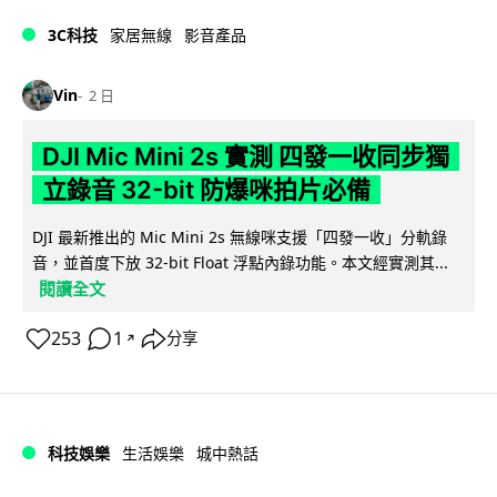
3C科技
家居無線
影音產品
Vin
2 日
DJI Mic Mini 2s 實測 四發一收同步獨
立錄音 32-bit 防爆咪拍片必備
DJI 最新推出的 Mic Mini 2s 無線咪支援「四發一收」分軌錄
音，並首度下放 32-bit Float 浮點內錄功能。本文經實測其...
閱讀全文
253
1
分享
↗
科技娛樂
生活娛樂
城中熱話