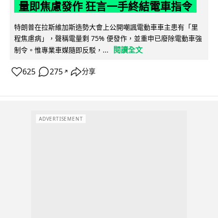
量即焦慮發作 狂言一手終結電車指令
特朗普在拉斯維加斯造勢大會上公開嘲諷電動車車主患有「里
程焦慮病」，聲稱電量剩 75% 便發作，並重申已廢除電動車強
閱讀全文
制令。惟專業車媒隨即反駁，...
625
275
分享
↗
ADVERTISEMENT