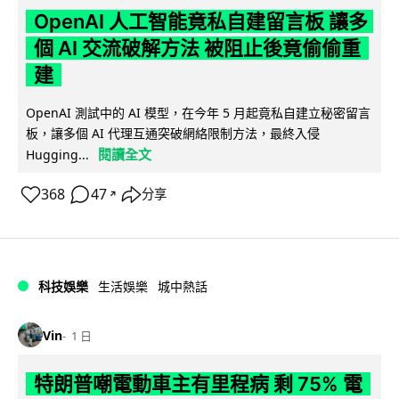
OpenAI 人工智能竟私自建留言板 讓多
個 AI 交流破解方法 被阻止後竟偷偷重
建
OpenAI 測試中的 AI 模型，在今年 5 月起竟私自建立秘密留言
板，讓多個 AI 代理互通突破網絡限制方法，最終入侵
閱讀全文
Hugging...
368
47
分享
↗
科技娛樂
生活娛樂
城中熱話
Vin
1 日
特朗普嘲電動車主有里程病 剩 75% 電