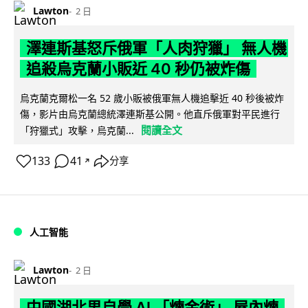
Lawton
2 日
澤連斯基怒斥俄軍「人肉狩獵」 無人機
追殺烏克蘭小販近 40 秒仍被炸傷
烏克蘭克爾松一名 52 歲小販被俄軍無人機追擊近 40 秒後被炸
傷，影片由烏克蘭總統澤連斯基公開。他直斥俄軍對平民進行
閱讀全文
「狩獵式」攻擊，烏克蘭...
133
41
分享
↗
人工智能
Lawton
2 日
中國湖北男自學 AI 「煉金術」 屋內煉