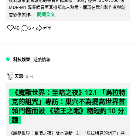
談到專業混音專用的聲音監聽耳機，Sony 經典 MDR-7506 到
MDR-M1 專業錄音室耳機都為人熟悉。而現在舞台製作者與創
閱讀全文
意影像製作...
40
5
分享
↗
科技娛樂
遊戲情報
天恩
2 日
《魔獸世界：至暗之夜》12.1 「烏拉特
克的詛咒」專訪：巢穴不為提高世界首
領門檻而設 《諸王之眠》縮短約 10 分
鐘
《魔獸世界：至暗之夜》版本更新 12.1「烏拉特克的詛咒」將