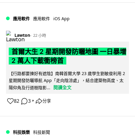
iOS App
應用軟件
應用軟件
Lawton
22 小時
首爾大生 2 星期開發防曬地圖 一日暴增
2 萬人下載衝榜首
【行路都要揀好有遮陰】南韓首爾大學 23 歲學生劉敏俊利用 2
星期開發防曬導航 App「走向陰涼處」，結合建築物高度、太
閱讀全文
陽仰角及行道樹陰影...
82
3
分享
↗
科技娛樂
科技新聞