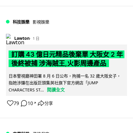
科技娛樂
影視娛樂
Lawton
1 日
訂購 43 億日元精品後棄單 大阪女 2 年
後終被捕 涉海賊王,火影周邊產品
日本警視廳神田署 8 月 6 日公布，拘捕一名 32 歲大阪女子，
指她涉嫌在出版巨頭集英社旗下官方網店「JUMP
閱讀全文
CHARACTERS ST...
79
10
分享
↗