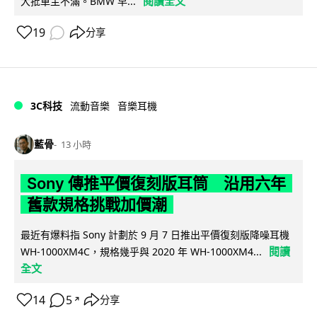
閱讀全文
大批車主不滿。BMW 早...
19
分享
3C科技
流動音樂
音樂耳機
藍骨
13 小時
Sony 傳推平價復刻版耳筒 沿用六年
舊款規格挑戰加價潮
最近有爆料指 Sony 計劃於 9 月 7 日推出平價復刻版降噪耳機
閱讀
WH-1000XM4C，規格幾乎與 2020 年 WH-1000XM4...
全文
14
5
分享
↗