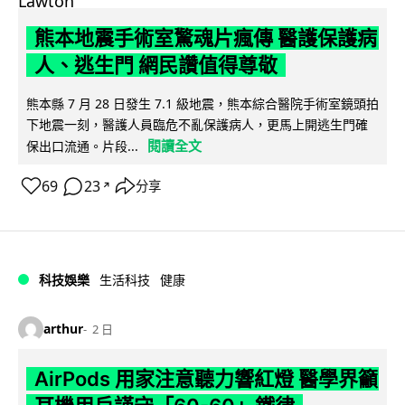
熊本地震手術室驚魂片瘋傳 醫護保護病
人、逃生門 網民讚值得尊敬
熊本縣 7 月 28 日發生 7.1 級地震，熊本綜合醫院手術室鏡頭拍
下地震一刻，醫護人員臨危不亂保護病人，更馬上開逃生門確
閱讀全文
保出口流通。片段...
69
23
分享
↗
科技娛樂
生活科技
健康
arthur
2 日
AirPods 用家注意聽力響紅燈 醫學界籲