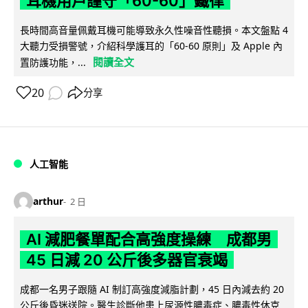
耳機用戶謹守「60-60」鐵律
長時間高音量佩戴耳機可能導致永久性噪音性聽損。本文盤點 4
大聽力受損警號，介紹科學護耳的「60-60 原則」及 Apple 內
閱讀全文
置防護功能，...
20
分享
人工智能
arthur
2 日
AI 減肥餐單配合高強度操練 成都男
45 日減 20 公斤後多器官衰竭
成都一名男子跟隨 AI 制訂高強度減脂計劃，45 日內減去約 20
公斤後昏迷送院。醫生診斷他患上尿源性膿毒症、膿毒性休克