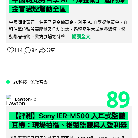
金冒濃煙驚動全區
中國湖北黃石一名男子見金價高企，利用 AI 自學提煉黃金，在
租住單位私設高壓爐及作坊冶煉，過程產生大量刺鼻濃煙，驚
閱讀全文
動鄰居報警。警方到場揭發整...
114
8
分享
↗
3C科技
流動音樂
89
Lawton
2 日
【評測】Sony IER-M500 入耳式監聽
耳機：現場拍攝、後製監聽與人聲利器