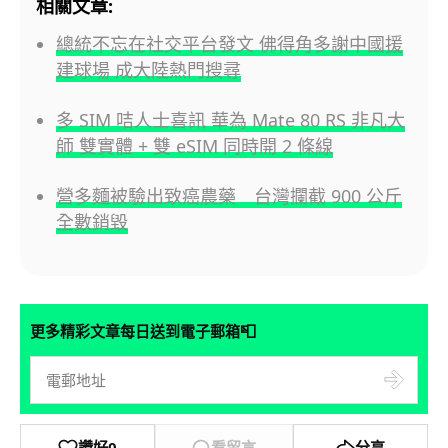
相關文章:
總統不忘在社交平台發文 佛得角多謝中國援
建球場 成大陸熱門搜尋
多 SIM 咭人士喜訊 華為 Mate 80 RS 非凡大
師 雙實體 + 雙 eSIM 同時開 2 條線
營多麵被驗出致癌農藥 台灣攔截 900 公斤
全數銷毀
📮
更多精彩文章每日送到電子郵箱
讚好
0
看留言
分享