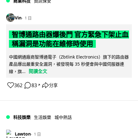
商業科技
資訊保安
Vin
1 日
智博通路由器爆後門 官方緊急下架止血
稱漏洞是功能在維修時使用
中國網通廠商智博通電子（Zbtlink Electronics）旗下的路由器
產品爆出嚴重安全漏洞，被發現每 35 秒便會與中國伺服器連
閱讀全文
線，旗...
362
83
分享
↗
科技娛樂
生活娛樂
城中熱話
Lawton
1 日