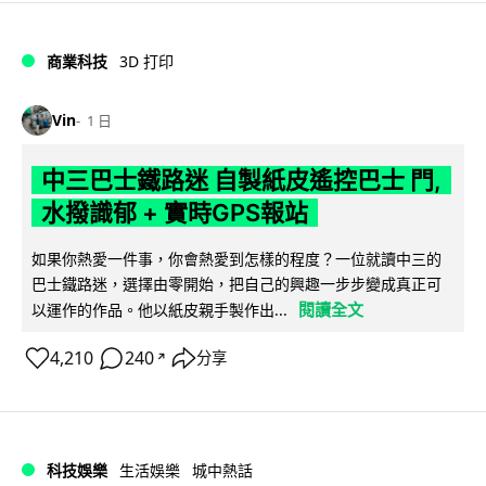
商業科技
3D 打印
Vin
1 日
中三巴士鐵路迷 自製紙皮遙控巴士 門,
水撥識郁 + 實時GPS報站
如果你熱愛一件事，你會熱愛到怎樣的程度？一位就讀中三的
巴士鐵路迷，選擇由零開始，把自己的興趣一步步變成真正可
閱讀全文
以運作的作品。他以紙皮親手製作出...
4,210
240
分享
↗
科技娛樂
生活娛樂
城中熱話