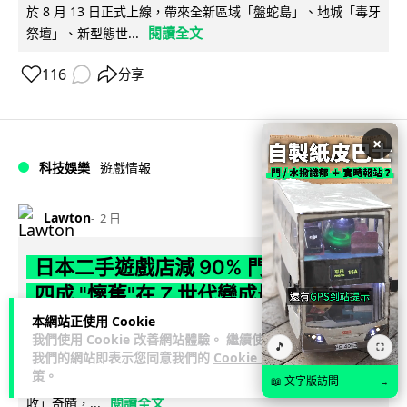
於 8 月 13 日正式上線，帶來全新區域「盤蛇島」、地城「毒牙
閱讀全文
祭壇」、新型態世...
116
分享
×
科技娛樂
遊戲情報
Lawton
2 日
日本二手遊戲店減 90% 門市 業績反增
四成 "懷舊"在 Z 世代變成最潮「新鮮
感」
本網站正使用 Cookie
我們使用 Cookie 改善網站體驗。 繼續使用
🎵
⛶
我們的網站即表示您同意我們的
Cookie 政
日本零售巨頭 GEO 將懷舊遊戲銷售門市從 1,000 間大幅減至
策
。
99 間，但銷售額卻不降反升至過往的 1.4 倍。做到「減店增
📖 文字版訪問
→
閱讀全文
收」奇蹟，...