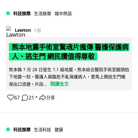
科技娛樂
生活娛樂
城中熱話
Lawton
1 日
熊本地震手術室驚魂片瘋傳 醫護保護病
人、逃生門 網民讚值得尊敬
熊本縣 7 月 28 日發生 7.1 級地震，熊本綜合醫院手術室鏡頭拍
下地震一刻，醫護人員臨危不亂保護病人，更馬上開逃生門確
閱讀全文
保出口流通。片段...
67
21
分享
↗
科技娛樂
生活科技
健康