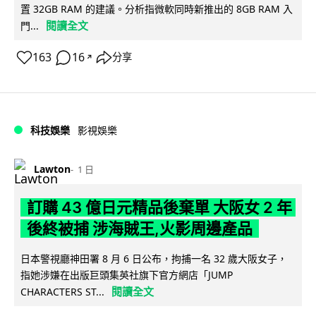
置 32GB RAM 的建議。分析指微軟同時新推出的 8GB RAM 入
閱讀全文
門...
163
16
分享
↗
科技娛樂
影視娛樂
Lawton
1 日
訂購 43 億日元精品後棄單 大阪女 2 年
後終被捕 涉海賊王,火影周邊產品
日本警視廳神田署 8 月 6 日公布，拘捕一名 32 歲大阪女子，
指她涉嫌在出版巨頭集英社旗下官方網店「JUMP
閱讀全文
CHARACTERS ST...