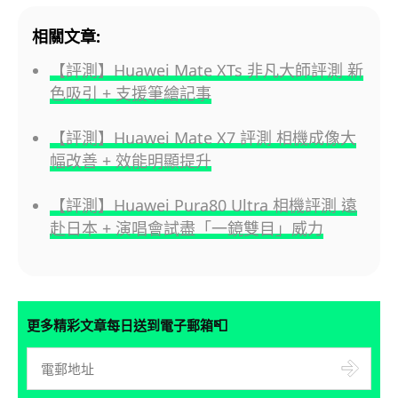
相關文章:
【評測】Huawei Mate XTs 非凡大師評測 新
色吸引 + 支援筆繪記事
【評測】Huawei Mate X7 評測 相機成像大
幅改善 + 效能明顯提升
【評測】Huawei Pura80 Ultra 相機評測 遠
赴日本 + 演唱會試盡「一鏡雙目」威力
📮
更多精彩文章每日送到電子郵箱