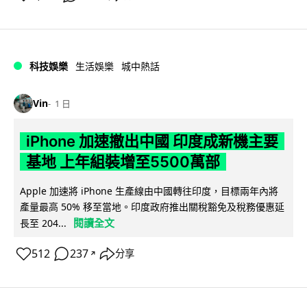
科技娛樂
生活娛樂
城中熱話
Vin
1 日
iPhone 加速撤出中國 印度成新機主要
基地 上年組裝增至5500萬部
Apple 加速將 iPhone 生產線由中國轉往印度，目標兩年內將
產量最高 50% 移至當地。印度政府推出關稅豁免及稅務優惠延
閱讀全文
長至 204...
512
237
分享
↗