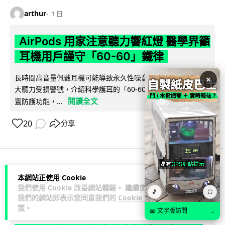
arthur
1 日
AirPods 用家注意聽力響紅燈 醫學界籲
耳機用戶謹守「60-60」鐵律
長時間高音量佩戴耳機可能導致永久性噪音性聽損。本文盤點 4
×
大聽力受損警號，介紹科學護耳的「60-60 原則」及 Apple 內
閱讀全文
置防護功能，...
20
分享
人工智能
本網站正使用 Cookie
我們使用 Cookie 改善網站體驗。 繼續使用
🎵
⛶
我們的網站即表示您同意我們的
Cookie 政
arthur
1 日
策
。
📖 文字版訪問
→