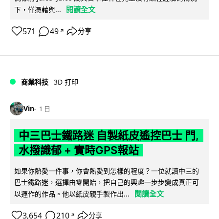
閱讀全文
下，僅憑藉與...
571
49
分享
↗
商業科技
3D 打印
Vin
1 日
中三巴士鐵路迷 自製紙皮遙控巴士 門,
水撥識郁 + 實時GPS報站
如果你熱愛一件事，你會熱愛到怎樣的程度？一位就讀中三的
巴士鐵路迷，選擇由零開始，把自己的興趣一步步變成真正可
閱讀全文
以運作的作品。他以紙皮親手製作出...
3,654
210
分享
↗