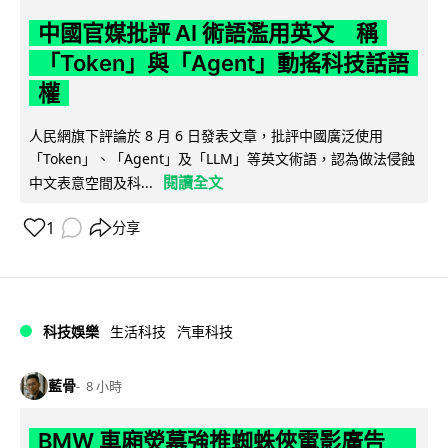
中國官媒批評 AI 術語濫用英文 稱
「Token」與「Agent」動搖科技話語
權
人民網旗下評論於 8 月 6 日發表文章，批評中國廣泛使用
「Token」、「Agent」及「LLM」等英文術語，認為做法侵蝕
閱讀全文
中文表意空間及科...
1
分享
科技娛樂
生活科技
汽車科技
藍骨
8 小時
BMW 車廂熒幕強推蜘蛛俠電影廣告