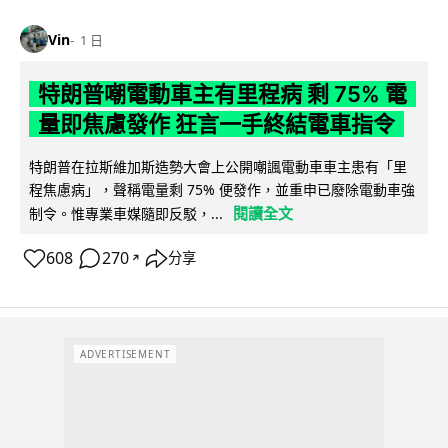
Vin
1 日
特朗普嘲電動車主有里程病 剩 75% 電
量即焦慮發作 狂言一手終結電車指令
特朗普在拉斯維加斯造勢大會上公開嘲諷電動車車主患有「里
程焦慮病」，聲稱電量剩 75% 便發作，並重申已廢除電動車強
閱讀全文
制令。惟專業車媒隨即反駁，...
608
270
分享
↗
ADVERTISEMENT