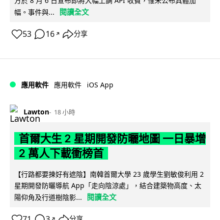
方於 8 月 6 日宣布即將大幅上調 API 收費，惟未公布具體加
閱讀全文
幅。事件與...
53
16
分享
↗
iOS App
應用軟件
應用軟件
Lawton
18 小時
首爾大生 2 星期開發防曬地圖 一日暴增
2 萬人下載衝榜首
【行路都要揀好有遮陰】南韓首爾大學 23 歲學生劉敏俊利用 2
星期開發防曬導航 App「走向陰涼處」，結合建築物高度、太
閱讀全文
陽仰角及行道樹陰影...
71
3
分享
↗