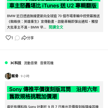
車主怒轟堪比 iTunes 送 U2 專輯翻版
BMW 近日透過無線更新向全球逾 70 個市場車輛中控熒幕推送
《蜘蛛俠：英雄重生》宣傳動畫，啟動車輛即彈出通知，觸發
閱讀全文
大批車主不滿。BMW 早...
1
分享
3C科技
流動音樂
音樂耳機
藍骨
9 小時
Sony 傳推平價復刻版耳筒 沿用六年
舊款規格挑戰加價潮
最近有爆料指 Sony 計劃於 9 月 7 日推出平價復刻版降噪耳機