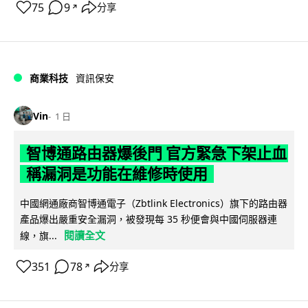
75
9
分享
↗
商業科技
資訊保安
Vin
1 日
智博通路由器爆後門 官方緊急下架止血
稱漏洞是功能在維修時使用
中國網通廠商智博通電子（Zbtlink Electronics）旗下的路由器
產品爆出嚴重安全漏洞，被發現每 35 秒便會與中國伺服器連
閱讀全文
線，旗...
351
78
分享
↗