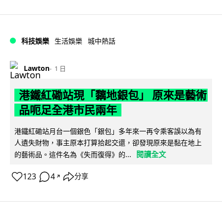
科技娛樂
生活娛樂
城中熱話
Lawton
1 日
港鐵紅磡站現「黐地銀包」 原來是藝術
品呃足全港市民兩年
港鐵紅磡站月台一個銀色「銀包」多年來一再令乘客誤以為有
人遺失財物，事主原本打算拾起交還，卻發現原來是黏在地上
閱讀全文
的藝術品。這件名為《失而復得》的...
123
4
分享
↗