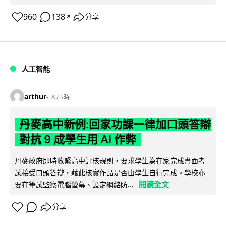
960
138
分享
↗
人工智能
arthur
8 小時
丹麥高中新例:回家功課一律加口頭答辯
對抗 9 成學生用 AI 作弊
丹麥政府即時收緊高中評核規則，要求學生為在家完成書面考
試接受口頭答辯，藉此核實作品是否由學生自行完成。學校亦
閱讀全文
要在筆試監察電腦螢幕、設定網絡防...
分享