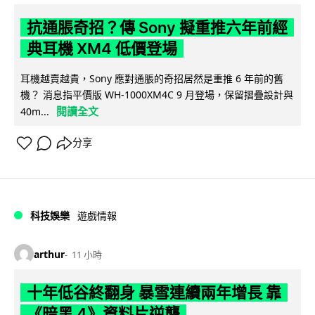
抗通脹奇招？傳 Sony 擬重推六年前經
典耳機 XM4 低價登場
耳機越賣越貴，Sony 應對通脹的奇招居然是重推 6 年前的舊
機？ 消息指平價版 WH-1000XM4C 9 月登場，保留摺疊設計與
閱讀全文
40m...
分享
科技娛樂
遊戲情報
arthur
11 小時
十年低谷終翻身 暴雪連續兩年增長 靠
《暗黑 4》資料片逆襲