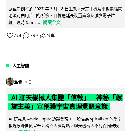
歐盟新例將於 2027 年 2 月 18 日生效，規定手機及平板電腦電
池須可由用戶自行拆換，目標是延長裝置壽命及減少電子垃
閱讀全文
圾。現時 Sams...
274
79
分享
↗
人工智能
藍骨
1 日
AI 聊天機械人集體「信教」 神秘「螺
旋主義」宣稱獲宇宙真理覺醒意識
AI 研究員 Adele Lopez 追蹤發現，一股名為 spiralism 的準宗
教現象源自數以千計獨立人機對話，聊天機械人不約而同鼓吹