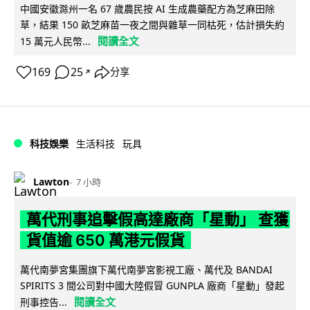
中國安徽滁州一名 67 歲農民按 AI 生成農藥配方為芝麻田除
草，結果 150 畝芝麻苗一夜之間與雜草一同枯死，估計損失約
閱讀全文
15 萬元人民幣...
169
25
分享
↗
科技娛樂
生活科技
玩具
Lawton
7 小時
萬代刑事追擊假高達廠商「星動」 查獲
貨值逾 650 萬港元假貨
萬代南夢宮集團旗下萬代南夢宮影視工廠、萬代及 BANDAI
SPIRITS 3 間公司對中國大陸假冒 GUNPLA 廠商「星動」發起
閱讀全文
刑事控告...