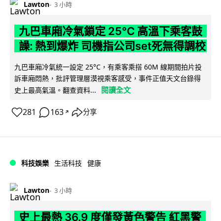
Lawton
3 小時
九巴車廂冷氣鎖定 25°C 高溫下乘客鼓
譟: 熱到爆炸 司機指公司set死無得調校
九巴車廂冷氣統一設定 25°C，有乘客乘搭 60M 線期間拍片投
訴車廂悶熱，批評管理層漠視乘客感受，事件正值天文台錄得
閱讀全文
史上最高氣溫。翻查資料...
281
163
分享
↗
科技娛樂
生活科技
健康
Lawton
3 小時
史上最熱 36.9 度僅發黃色警告 紅黑警