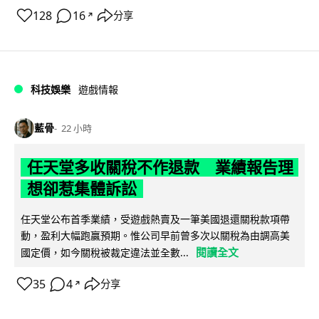
128
16
分享
↗
科技娛樂
遊戲情報
藍骨
22 小時
任天堂多收關稅不作退款 業績報告理
想卻惹集體訴訟
任天堂公布首季業績，受遊戲熱賣及一筆美國退還關稅款項帶
動，盈利大幅跑贏預期。惟公司早前曾多次以關稅為由調高美
閱讀全文
國定價，如今關稅被裁定違法並全數...
35
4
分享
↗