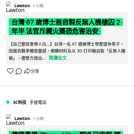
Lawton
1 小時
台灣 67 歲博士翁自製反無人機槍囚 2
年半 法官斥藏火藥恐危害治安
【自己整就會俾人拉...】台灣一名 67 歲擁博士學歷退休男子，
因俄烏戰爭觸發靈感，網購材料及以 3D 打印機自製「反無人機
閱讀全文
槍」，遭警方搜出...
分享
3C科技
手提電話
Lawton
1 小時