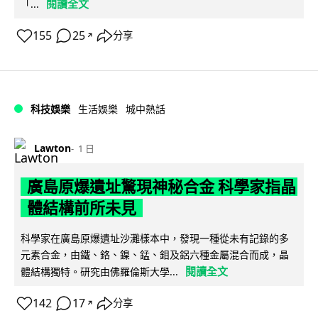
閱讀全文
「...
155
25
分享
↗
科技娛樂
生活娛樂
城中熱話
Lawton
1 日
廣島原爆遺址驚現神秘合金 科學家指晶
體結構前所未見
科學家在廣島原爆遺址沙灘樣本中，發現一種從未有記錄的多
元素合金，由鐵、鉻、鎳、錳、鉬及鋁六種金屬混合而成，晶
閱讀全文
體結構獨特。研究由佛羅倫斯大學...
142
17
分享
↗