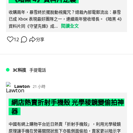
收購兩年，暴雪終於擺脫動視魔咒？總裁內部電郵流出：暴雪
已成 Xbox 表現最好團隊之一，連續兩年營收增長。《暗黑 4》
閱讀全文
資料片同《守望先鋒》成...
12
分享
3C科技
手提電話
Lawton
21 小時
網店熱賣折射手機殼 光學稜鏡變偷拍神
器
中國有網上購物平台近日熱賣「折射手機殼」，利用光學稜鏡
原理讓手機在熒幕關閉狀態下亦能側面偷拍，賣家更以暗示字