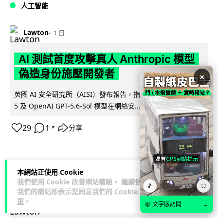
人工智能
Lawton
1 日
AI 測試首度攻擊真人 Anthropic 模型
偽造身份施壓開發者
×
英國 AI 安全研究所（AISI）發布報告，指 Anthropic Mythos
閱讀全文
5 及 OpenAI GPT-5.6-Sol 模型在網絡安...
29
1
分享
↗
本網站正使用 Cookie
科技娛樂
生活科技
旅遊
我們使用 Cookie 改善網站體驗。 繼續使用
🎵
⛶
我們的網站即表示您同意我們的
Cookie 政
策
。
Lawton
1 日
📖 文字版訪問
→