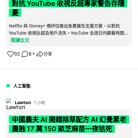
對抗 YouTube 收視反超專家警告存隱
憂
Netflix 與 Disney+ 傳評估推出免費廣告支援方案，以對抗
YouTube 收視反超及用戶流失。YouTube 全球日均觀看時間...
閱讀全文
93
8
分享
↗
人工智能
Lawton
7 小時
中國農夫 AI 開錯除草配方 AI 幻覺累老
農蝕 17 萬 150 畝芝麻苗一夜枯死