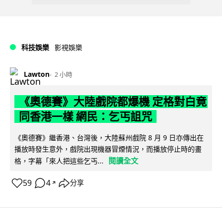
科技娛樂
影視娛樂
Lawton
2 小時
《奧德賽》大陸戲院都爆機 定格對白竟
同香港一樣 網民：乞丐詛咒
《奧德賽》繼香港、台灣後，大陸蘇州戲院 8 月 9 日亦傳出在
播放時發生意外，戲院出現機器冒煙情況，而播放停止時的畫
閱讀全文
格，字幕「來人把這些乞丐...
59
4
分享
↗