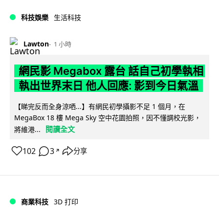
科技娛樂
生活科技
Lawton
1 小時
網民影 Megabox 露台 話自己初學執相
執出世界末日 他人回應: 影到今日氣溫
【睇完反而全身涼哂...】有網民初學攝影不足 1 個月，在
MegaBox 18 樓 Mega Sky 空中花園拍照，因不懂調校光影，
閱讀全文
將維港...
102
3
分享
↗
商業科技
3D 打印