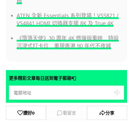
辨
ATEN 全新 Essentials 系列登場！VS5821 /
VS4841 HDMI 切換器支援 8K 及 True 4K
《墮落天使》30 周年 4K 修復版重映 特設
沉浸式打卡位 重現香港 90 年代不夜城
📮
更多精彩文章每日送到電子郵箱
讚好
0
看留言
分享