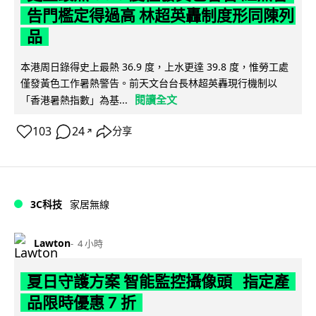
告門檻定得過高 林超英轟制度形同陳列
品
本港周日錄得史上最熱 36.9 度，上水更達 39.8 度，惟勞工處
僅發黃色工作暑熱警告。前天文台台長林超英轟現行機制以
閱讀全文
「香港暑熱指數」為基...
103
24
分享
↗
3C科技
家居無線
Lawton
4 小時
夏日守護方案 智能監控攝像頭 指定產
品限時優惠 7 折