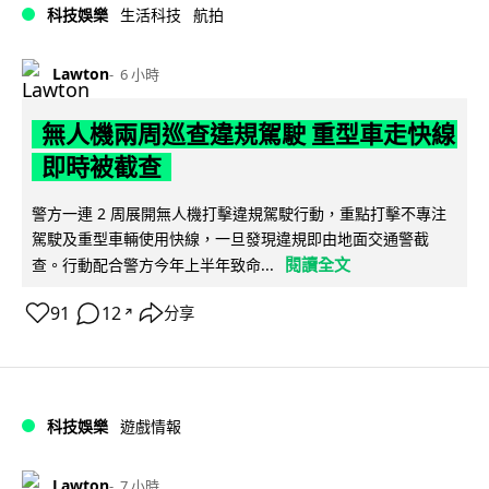
科技娛樂
生活科技
航拍
Lawton
6 小時
無人機兩周巡查違規駕駛 重型車走快線
即時被截查
警方一連 2 周展開無人機打擊違規駕駛行動，重點打擊不專注
駕駛及重型車輛使用快線，一旦發現違規即由地面交通警截
閱讀全文
查。行動配合警方今年上半年致命...
91
12
分享
↗
科技娛樂
遊戲情報
Lawton
7 小時