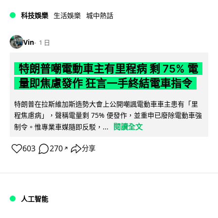
科技娛樂
生活娛樂
城中熱話
Vin
1 日
特朗普嘲電動車主有里程病 剩 75% 電
量即焦慮發作 狂言一手終結電車指令
特朗普在拉斯維加斯造勢大會上公開嘲諷電動車車主患有「里
程焦慮病」，聲稱電量剩 75% 便發作，並重申已廢除電動車強
閱讀全文
制令。惟專業車媒隨即反駁，...
603
270
分享
↗
人工智能