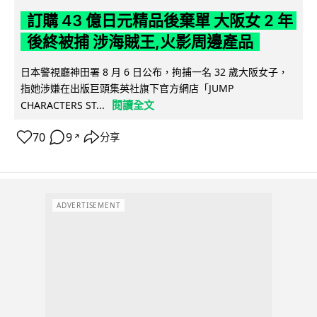
訂購 43 億日元精品後棄單 大阪女 2 年
後終被捕 涉海賊王,火影周邊產品
日本警視廳神田署 8 月 6 日公布，拘捕一名 32 歲大阪女子，
指她涉嫌在出版巨頭集英社旗下官方網店「JUMP
閱讀全文
CHARACTERS ST...
70
9
分享
↗
ADVERTISEMENT