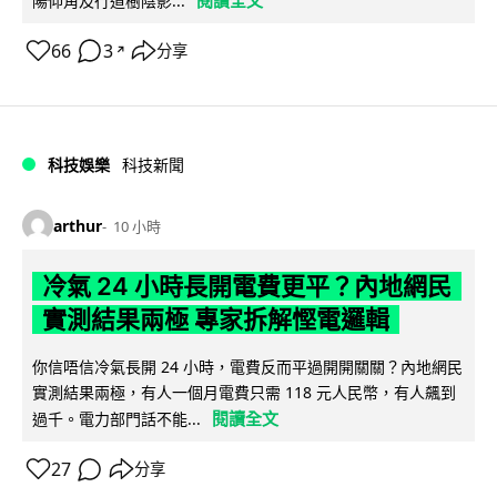
閱讀全文
陽仰角及行道樹陰影...
66
3
分享
↗
科技娛樂
科技新聞
arthur
10 小時
冷氣 24 小時長開電費更平？內地網民
實測結果兩極 專家拆解慳電邏輯
你信唔信冷氣長開 24 小時，電費反而平過開開關關？內地網民
實測結果兩極，有人一個月電費只需 118 元人民幣，有人飆到
閱讀全文
過千。電力部門話不能...
27
分享