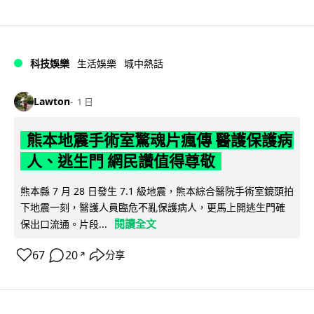
科技娛樂
生活娛樂
城中熱話
Lawton
1 日
熊本地震手術室驚魂片瘋傳 醫護保護病
人、逃生門 網民讚值得尊敬
熊本縣 7 月 28 日發生 7.1 級地震，熊本綜合醫院手術室鏡頭拍
下地震一刻，醫護人員臨危不亂保護病人，更馬上開逃生門確
閱讀全文
保出口流通。片段...
67
20
分享
↗