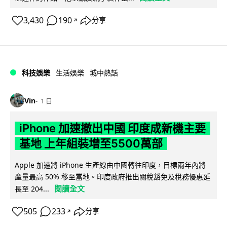
3,430
190
分享
↗
科技娛樂
生活娛樂
城中熱話
Vin
1 日
iPhone 加速撤出中國 印度成新機主要
基地 上年組裝增至5500萬部
Apple 加速將 iPhone 生產線由中國轉往印度，目標兩年內將
產量最高 50% 移至當地。印度政府推出關稅豁免及稅務優惠延
閱讀全文
長至 204...
505
233
分享
↗