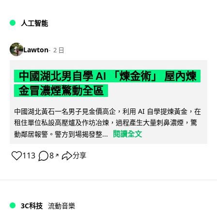
人工智能
Lawton
2 日
中國湖北男自學 AI 「煉金術」 屋內煉
金冒濃煙驚動全區
中國湖北黃石一名男子見金價高企，利用 AI 自學提煉黃金，在
租住單位私設高壓爐及作坊冶煉，過程產生大量刺鼻濃煙，驚
閱讀全文
動鄰居報警。警方到場揭發整...
113
8
分享
↗
3C科技
流動音樂