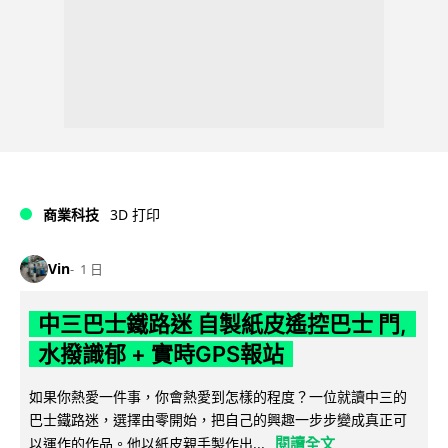
商業科技
3D 打印
Vin
1 日
中三巴士鐵路迷 自製紙皮遙控巴士 門,
水撥識郁 + 實時GPS報站
如果你熱愛一件事，你會熱愛到怎樣的程度？一位就讀中三的
巴士鐵路迷，選擇由零開始，把自己的興趣一步步變成真正可
閱讀全文
以運作的作品。他以紙皮親手製作出...