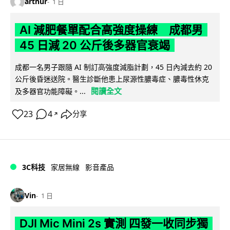
arthur
1 日
AI 減肥餐單配合高強度操練 成都男
45 日減 20 公斤後多器官衰竭
成都一名男子跟隨 AI 制訂高強度減脂計劃，45 日內減去約 20
公斤後昏迷送院。醫生診斷他患上尿源性膿毒症、膿毒性休克
閱讀全文
及多器官功能障礙。...
23
4
分享
↗
3C科技
家居無線
影音產品
Vin
1 日
DJI Mic Mini 2s 實測 四發一收同步獨