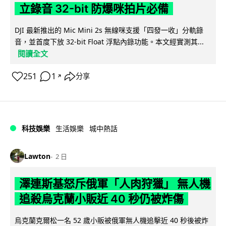
立錄音 32-bit 防爆咪拍片必備
DJI 最新推出的 Mic Mini 2s 無線咪支援「四發一收」分軌錄
音，並首度下放 32-bit Float 浮點內錄功能。本文經實測其...
閱讀全文
251
1
分享
↗
科技娛樂
生活娛樂
城中熱話
Lawton
2 日
澤連斯基怒斥俄軍「人肉狩獵」 無人機
追殺烏克蘭小販近 40 秒仍被炸傷
烏克蘭克爾松一名 52 歲小販被俄軍無人機追擊近 40 秒後被炸