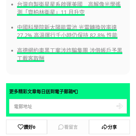
台灣自製衛星星系啟運美國 高解像光學遙
測「齊柏林衛星」11 月升空
中國科學院新太陽能電池 光電轉換效率達
27.2% 高溫運行千小時仍保持 82.8% 性能
高德網約車黑工案涉詐騙集團 涉借帳戶予黑
工載客取酬
📮
更多精彩文章每日送到電子郵箱
讚好
0
看留言
分享