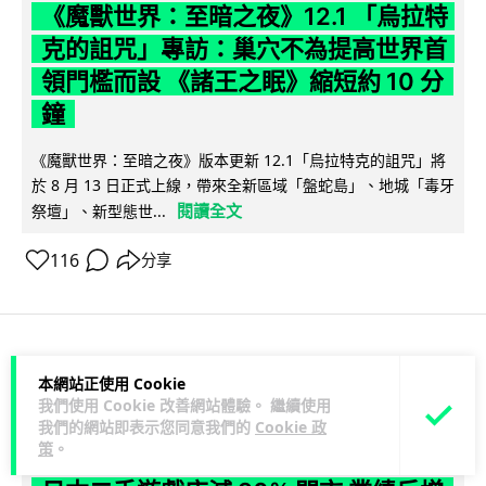
《魔獸世界：至暗之夜》12.1 「烏拉特
克的詛咒」專訪：巢穴不為提高世界首
領門檻而設 《諸王之眠》縮短約 10 分
鐘
《魔獸世界：至暗之夜》版本更新 12.1「烏拉特克的詛咒」將
於 8 月 13 日正式上線，帶來全新區域「盤蛇島」、地城「毒牙
閱讀全文
祭壇」、新型態世...
116
分享
科技娛樂
遊戲情報
本網站正使用 Cookie
我們使用 Cookie 改善網站體驗。 繼續使用
我們的網站即表示您同意我們的
Cookie 政
Lawton
2 日
策
。