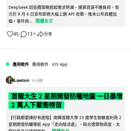
DeepSeek 因低價策略掀起需求熱潮，運算資源不勝負荷，官
方於 8 月 6 日宣布即將大幅上調 API 收費，惟未公布具體加
閱讀全文
幅。事件與...
45
13
分享
↗
iOS App
應用軟件
應用軟件
Lawton
9 小時
首爾大生 2 星期開發防曬地圖 一日暴增
2 萬人下載衝榜首
【行路都要揀好有遮陰】南韓首爾大學 23 歲學生劉敏俊利用 2
星期開發防曬導航 App「走向陰涼處」，結合建築物高度、太