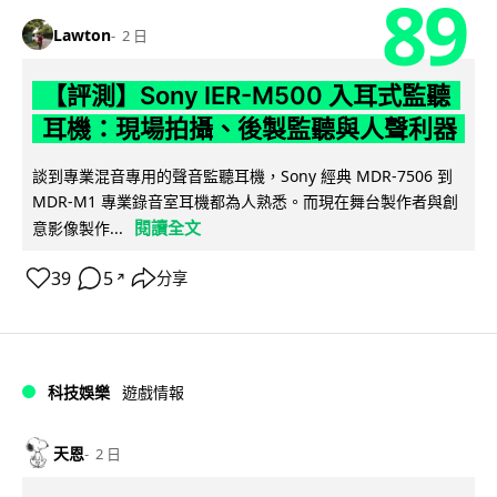
89
Lawton
2 日
【評測】Sony IER-M500 入耳式監聽
耳機：現場拍攝、後製監聽與人聲利器
談到專業混音專用的聲音監聽耳機，Sony 經典 MDR-7506 到
MDR-M1 專業錄音室耳機都為人熟悉。而現在舞台製作者與創
閱讀全文
意影像製作...
39
5
分享
↗
科技娛樂
遊戲情報
天恩
2 日