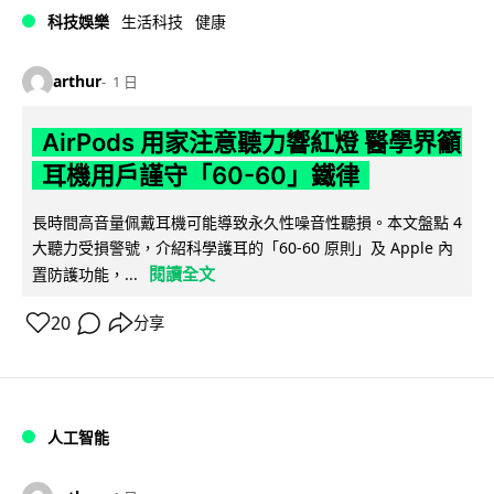
科技娛樂
生活科技
健康
arthur
1 日
AirPods 用家注意聽力響紅燈 醫學界籲
耳機用戶謹守「60-60」鐵律
長時間高音量佩戴耳機可能導致永久性噪音性聽損。本文盤點 4
大聽力受損警號，介紹科學護耳的「60-60 原則」及 Apple 內
閱讀全文
置防護功能，...
20
分享
人工智能