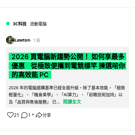
3C科技
流動電腦
Lawton
1 日
2026 買電腦新趨勢公開！ 如何享最多
優惠 從極致便攜到電競標竿 揀選啱你
的高效能 PC
2026 年的電腦選購基準已經全面升級。除了基本效能，「極致
輕量化」、「機身美學」、「AI算力」、「前瞻技術加持」以
閱讀全文
及「品質與售後服務」 已...
21
1
分享
↗