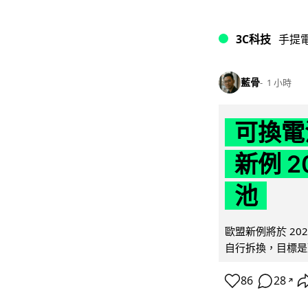
3C科技
手提
藍骨
1 小時
可換電
新例 
池
歐盟新例將於 20
自行拆換，目標是延
86
28
↗