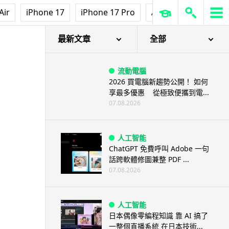
Air
iPhone 17
iPhone 17 Pro
AirPods Pro 3
Ap
最新文章
全部
流動電腦
2026 買電腦新趨勢公開！ 如何
享最多優惠 從極致便攜到電...
07.08.2026
人工智能
ChatGPT 免費呼叫 Adobe 一句
話跨軟體修圖兼整 PDF ...
07.08.2026
人工智能
日本偶像零編程知識 靠 AI 搞了
一整個直播系統 在日本技術...