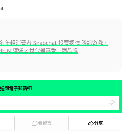
ia
00 名年輕消費者 Snapchat 投票揭曉 騰訊遊戲、
HEIN 獲選 Z 世代最喜愛中國品牌
📮
送到電子郵箱
看留言
分享