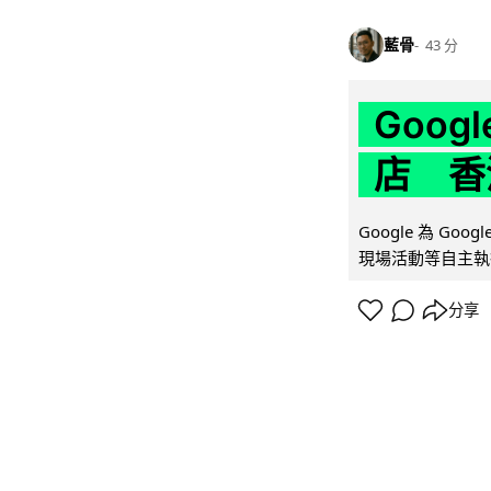
藍骨
43 分
Goo
店 香
Google 為 Go
現場活動等自主執
分享