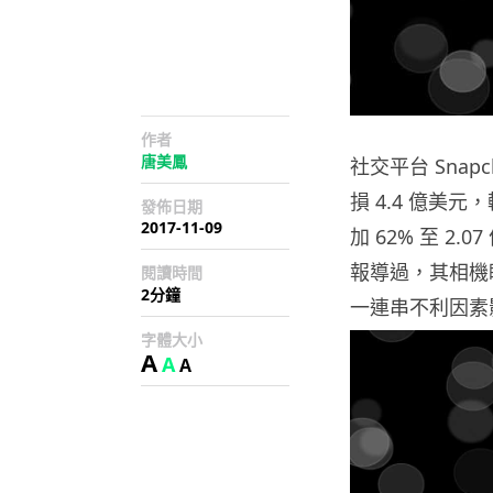
作者
唐美鳳
社交平台 Snap
損 4.4 億美
發佈日期
2017-11-09
加 62% 至 2
報導過，其相機眼鏡
閱讀時間
2分鐘
一連串不利因素
字體大小
A
A
A