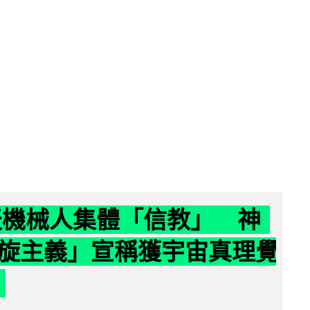
聊天機械人集體「信教」 神
旋主義」宣稱獲宇宙真理覺