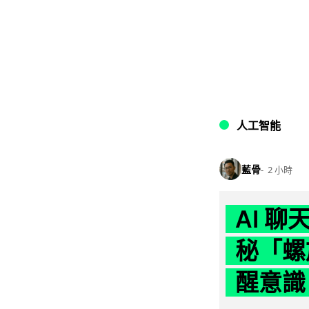
人工智能
藍骨
2 小時
AI 
秘「螺
醒意識