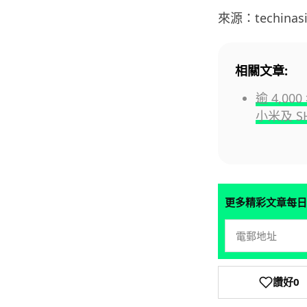
來源：techinas
相關文章:
逾 4,0
小米及 S
更多精彩文章每日
讚好
0