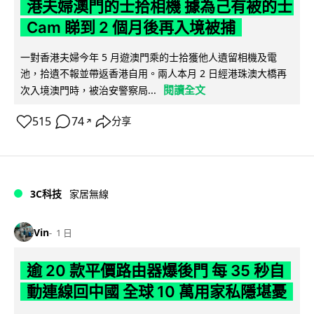
港夫婦澳門的士拾相機 據為己有被的士
Cam 睇到 2 個月後再入境被捕
一對香港夫婦今年 5 月遊澳門乘的士拾獲他人遺留相機及電
池，拾遺不報並帶返香港自用。兩人本月 2 日經港珠澳大橋再
閱讀全文
次入境澳門時，被治安警察局...
515
74
分享
↗
3C科技
家居無線
Vin
1 日
逾 20 款平價路由器爆後門 每 35 秒自
動連線回中國 全球 10 萬用家私隱堪憂