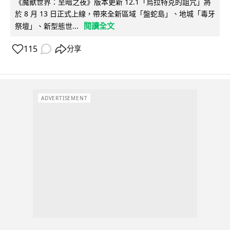
《魔獸世界：至暗之夜》版本更新 12.1「烏拉特克的詛咒」將
於 8 月 13 日正式上線，帶來全新區域「盤蛇島」、地城「毒牙
閱讀全文
祭壇」、新型態世...
115
分享
ADVERTISEMENT