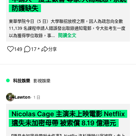
防護缺失
東華學院今日（5 日）大學聯招放榜之際，因人為疏忽向全數
11,139 名課程申請人錯誤發出取錄通知電郵，令大批考生一度
閱讀全文
以為獲得學位取錄，事...
149
17
分享
↗
科技娛樂
影視娛樂
Lawton
1 日
Nicolas Cage 主演未上映電影 Netflix
遺失未加密母帶 被索償 8.19 億港元
【唔見未加密母帶咁大件事】Netflix 洛杉磯辦公室被竊，未上