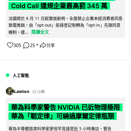
Cold Call 違規企業最高罰 345 萬
法國將於 8 月 11 日起實施新例，全面禁止企業未經消費者同意
致電推銷，由「opt-out」拒接登記制轉為「opt-in」先徵同意
閱讀全文
機制。違...
305
25
分享
↗
人工智能
Lawton
22 小時
華為科學家警告 NVIDIA 已近物理極限
華為「韜定律」可繞過摩爾定律瓶頸
華為半導體首席科學家廖恒罕見接受近 5 小時專訪，警告