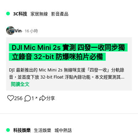
3C科技
家居無線
影音產品
Vin
16 小時
DJI Mic Mini 2s 實測 四發一收同步獨
立錄音 32-bit 防爆咪拍片必備
DJI 最新推出的 Mic Mini 2s 無線咪支援「四發一收」分軌錄
音，並首度下放 32-bit Float 浮點內錄功能。本文經實測其...
閱讀全文
256
1
分享
↗
科技娛樂
生活娛樂
城中熱話