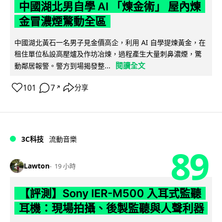
中國湖北男自學 AI 「煉金術」 屋內煉
金冒濃煙驚動全區
中國湖北黃石一名男子見金價高企，利用 AI 自學提煉黃金，在
租住單位私設高壓爐及作坊冶煉，過程產生大量刺鼻濃煙，驚
閱讀全文
動鄰居報警。警方到場揭發整...
101
7
分享
↗
3C科技
流動音樂
89
Lawton
19 小時
【評測】Sony IER-M500 入耳式監聽
耳機：現場拍攝、後製監聽與人聲利器