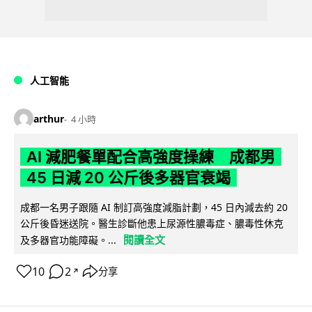
人工智能
arthur
4 小時
AI 減肥餐單配合高強度操練 成都男
45 日減 20 公斤後多器官衰竭
成都一名男子跟隨 AI 制訂高強度減脂計劃，45 日內減去約 20
公斤後昏迷送院。醫生診斷他患上尿源性膿毒症、膿毒性休克
閱讀全文
及多器官功能障礙。...
10
2
分享
↗