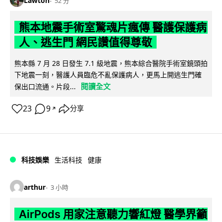
Lawton
52 分
熊本地震手術室驚魂片瘋傳 醫護保護病
人、逃生門 網民讚值得尊敬
熊本縣 7 月 28 日發生 7.1 級地震，熊本綜合醫院手術室鏡頭拍
下地震一刻，醫護人員臨危不亂保護病人，更馬上開逃生門確
閱讀全文
保出口流通。片段...
23
9
分享
↗
科技娛樂
生活科技
健康
arthur
3 小時
AirPods 用家注意聽力響紅燈 醫學界籲