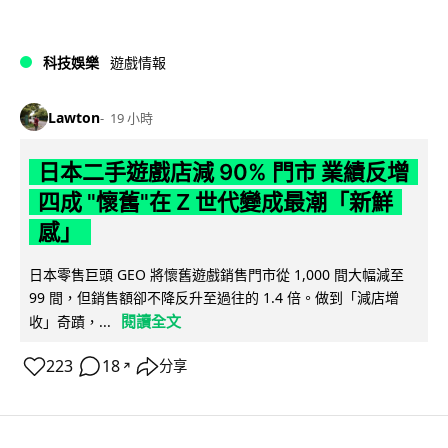
科技娛樂
遊戲情報
Lawton
19 小時
日本二手遊戲店減 90% 門市 業績反增
四成 "懷舊"在 Z 世代變成最潮「新鮮
感」
日本零售巨頭 GEO 將懷舊遊戲銷售門市從 1,000 間大幅減至
99 間，但銷售額卻不降反升至過往的 1.4 倍。做到「減店增
閱讀全文
收」奇蹟，...
223
18
分享
↗