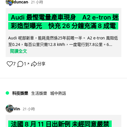
duncan
21 小時
Audi 最慳電量產車現身 A2 e-tron 迷
彩造型曝光 快充 26 分鐘充滿 8 成電
Audi 呢部新車，能耗竟然係25年前嘅一半。 A2 e-tron 風阻低
至0.24，每百公里只需12.8 kWh，一度電行到7.8公里。6...
閱讀全文
7
1
分享
↗
科技娛樂
生活娛樂
城中熱話
Vin
21 小時
法國 8 月 11 日出新例 未經同意嚴禁