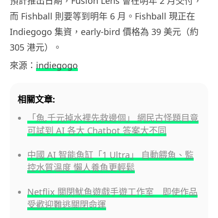
預計推出日期，Fusion Lens 會在明年 2 月交付，
而 Fishball 則要等到明年 6 月。Fishball 現正在
Indiegogo 集資，early-bird 價格為 39 美元（約
305 港元）。
來源：
indiegogo
相關文章:
「魚,千元掉水裡先救邊個」 網民古怪題目竟
可試到 AI 各大 Chatbot 答案大不同
中國 AI 智能魚缸「1 Ultra」 自動餵魚、監
控水質溫度 懶人養魚更輕鬆
Netflix 關閉魷魚遊戲手遊工作室 即使作品
受歡迎難逃關閉命運