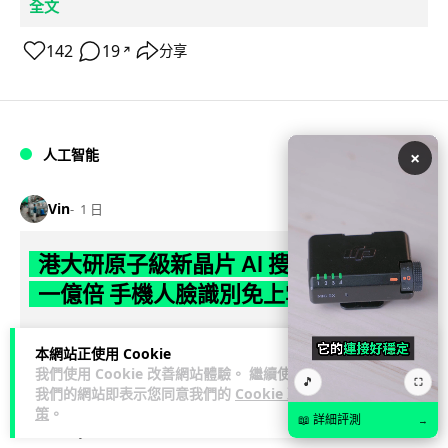
全文
142
19
分享
↗
人工智能
×
Vin
1 日
港大研原子級新晶片 AI 搜尋速度提升
一億倍 手機人臉識別免上雲端
香港大學團隊成功研發原子級厚度的「模擬存內搜尋」晶片，
本網站正使用 Cookie
比傳統 CPU 搜尋速度快約 1 億倍，延遲低至 36 皮秒（即
我們使用 Cookie 改善網站體驗。 繼續使用
閱讀全文
🎵
0.00000000...
⛶
我們的網站即表示您同意我們的
Cookie 政
策
。
📖 詳細評測
→
382
86
分享
↗