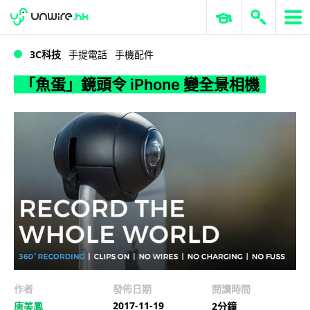
WWDC 2026
GenAI 與雲端科技專區
ERP 與商業 AI
「魚蛋」鏡頭令 iPhone 變全景相機
3C科技
手提電話
手機配件
「魚蛋」鏡頭令 iPhone 變全景相機
作者
發佈日期
閱讀時間
2017-11-19
唐美鳳
2分鐘