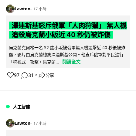
Lawton
17 小時
澤連斯基怒斥俄軍「人肉狩獵」 無人機
追殺烏克蘭小販近 40 秒仍被炸傷
烏克蘭克爾松一名 52 歲小販被俄軍無人機追擊近 40 秒後被炸
傷，影片由烏克蘭總統澤連斯基公開。他直斥俄軍對平民進行
閱讀全文
「狩獵式」攻擊，烏克蘭...
97
31
分享
↗
人工智能
Lawton
17 小時