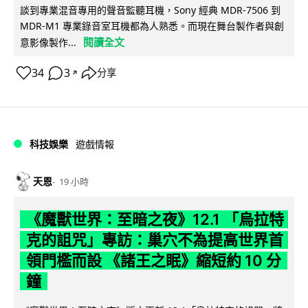
談到專業混音專用的聲音監聽耳機，Sony 經典 MDR-7506 到
MDR-M1 專業錄音室耳機都為人熟悉。而現在舞台製作者與創
閱讀全文
意影像製作...
34
3
分享
↗
科技娛樂
遊戲情報
天恩
19 小時
《魔獸世界：至暗之夜》12.1 「烏拉特
克的詛咒」專訪：巢穴不為提高世界首
領門檻而設 《諸王之眠》縮短約 10 分
鐘