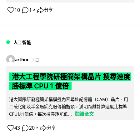
10
1
分享
↗
人工智能
arthur
1 日
港大工程學院研極簡架構晶片 搜尋速度
勝標準 CPU 1 億倍
港大團隊研發極簡架構模擬內容尋址記憶體（CAM）晶片，用
二硫化鉬及半金屬銻克服傳輸瓶頸，漢明距離計算速度比標準
閱讀全文
CPU快1億倍，每次搜尋耗能低...
43
20
分享
↗