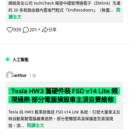
網絡安全公司 VulnCheck 揭發中國智博通電子（Zbtlink）生產
閱
的 20 多款路由器內置後門程式「Endlessdoors」（無盡...
讀全文
939
201
分享
↗
人工智能
arthur
1 日
Tesla HW3 舊硬件裝 FSD v14 Lite 頻
現過熱 部分電腦損毀車主須自費維修
Tesla 向 HW3 舊車款推送 FSD v14 Lite 系統，引發大量車主反
映自動駕駛電腦嚴重過熱，部分更觸發高溫保護甚至直接燒
閱讀全文
毀，須...