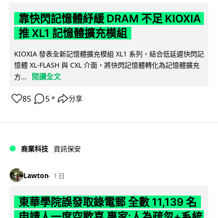
靠快閃記憶體紓緩 DRAM 不足 KIOXIA
推 XL1 記憶體擴充模組
KIOXIA 發表全新記憶體擴充模組 XL1 系列，結合低延遲快閃記
憶體 XL-FLASH 與 CXL 介面，將快閃記憶體轉化為記憶體擴充
閱讀全文
方...
85
5
分享
↗
商業科技
資訊保安
Lawton
1 日
東華學院誤發取錄電郵 全數 11,139 名
申請人一度空歡喜 專家:人為疏忽+系統