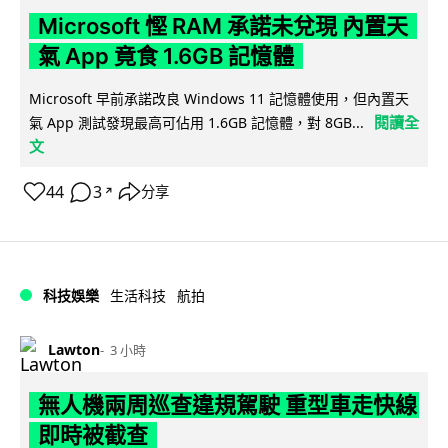
Microsoft 慳 RAM 承諾未兌現 內置天
氣 App 竟食 1.6GB 記憶體
Microsoft 早前承諾改良 Windows 11 記憶體使用，但內置天
閱讀全
氣 App 測試發現最高可佔用 1.6GB 記憶體，對 8GB...
文
44
3
分享
↗
科技娛樂
生活科技
航拍
Lawton
3 小時
無人機兩周巡查違規駕駛 重型車走快線
即時被截查