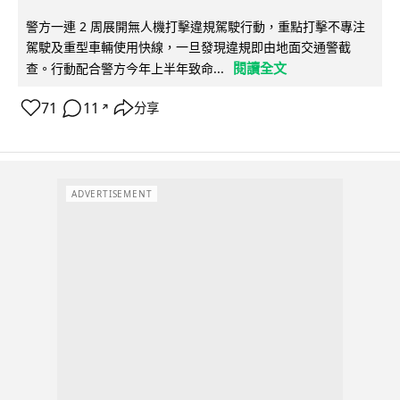
警方一連 2 周展開無人機打擊違規駕駛行動，重點打擊不專注
駕駛及重型車輛使用快線，一旦發現違規即由地面交通警截
閱讀全文
查。行動配合警方今年上半年致命...
71
11
分享
↗
ADVERTISEMENT