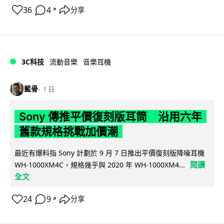
36
4
分享
↗
3C科技
流動音樂
音樂耳機
藍骨
1 日
Sony 傳推平價復刻版耳筒 沿用六年
舊款規格挑戰加價潮
最近有爆料指 Sony 計劃於 9 月 7 日推出平價復刻版降噪耳機
閱讀
WH-1000XM4C，規格幾乎與 2020 年 WH-1000XM4...
全文
24
9
分享
↗