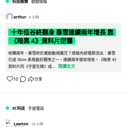
科技娛樂
遊戲情報
arthur
8 小時
十年低谷終翻身 暴雪連續兩年增長 靠
《暗黑 4》資料片逆襲
收購兩年，暴雪終於擺脫動視魔咒？總裁內部電郵流出：暴雪
已成 Xbox 表現最好團隊之一，連續兩年營收增長。《暗黑 4》
閱讀全文
資料片同《守望先鋒》成...
10
分享
3C科技
手提電話
Lawton
18 小時