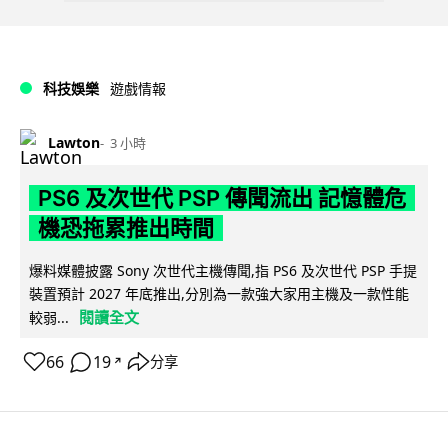
科技娛樂
遊戲情報
Lawton
3 小時
PS6 及次世代 PSP 傳聞流出 記憶體危
機恐拖累推出時間
爆料媒體披露 Sony 次世代主機傳聞,指 PS6 及次世代 PSP 手提
裝置預計 2027 年底推出,分別為一款強大家用主機及一款性能
閱讀全文
較弱...
66
19
分享
↗