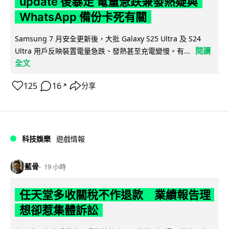
update 後暴走 電量急跌兼發熱疑與
WhatsApp 備份卡死有關
Samsung 7 月安全更新後，大批 Galaxy S25 Ultra 及 S24
閱讀
Ultra 用戶反映裝置電量急跌、發熱甚至充電變慢。有...
全文
125
16
分享
↗
科技娛樂
遊戲情報
藍骨
19 小時
任天堂多收關稅不作退款 業績報告理
想卻惹集體訴訟