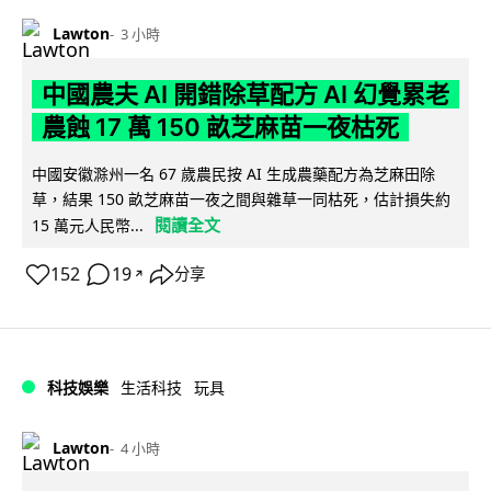
Lawton
3 小時
中國農夫 AI 開錯除草配方 AI 幻覺累老
農蝕 17 萬 150 畝芝麻苗一夜枯死
中國安徽滁州一名 67 歲農民按 AI 生成農藥配方為芝麻田除
草，結果 150 畝芝麻苗一夜之間與雜草一同枯死，估計損失約
閱讀全文
15 萬元人民幣...
152
19
分享
↗
科技娛樂
生活科技
玩具
Lawton
4 小時