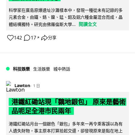
科學家在廣島原爆遺址沙灘樣本中，發現一種從未有記錄的多
元素合金，由鐵、鉻、鎳、錳、鉬及鋁六種金屬混合而成，晶
閱讀全文
體結構獨特。研究由佛羅倫斯大學...
142
17
分享
↗
科技娛樂
生活娛樂
城中熱話
Lawton
1 日
港鐵紅磡站現「黐地銀包」 原來是藝術
品呃足全港市民兩年
港鐵紅磡站月台一個銀色「銀包」多年來一再令乘客誤以為有
人遺失財物，事主原本打算拾起交還，卻發現原來是黏在地上