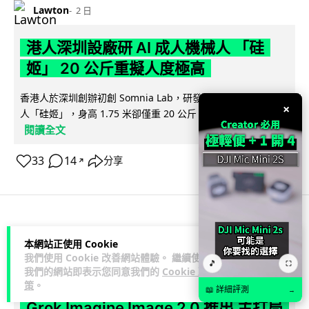
Lawton
2 日
港人深圳設廠研 AI 成人機械人 「硅
姬」 20 公斤重擬人度極高
香港人於深圳創辦初創 Somnia Lab，研發出首款 AI 性愛機械
×
人「硅姬」，身高 1.75 米卻僅重 20 公斤，內置 165 種親密...
閱讀全文
33
14
分享
↗
人工智能
本網站正使用 Cookie
我們使用 Cookie 改善網站體驗。 繼續使用
🎵
⛶
Lawton
2 日
我們的網站即表示您同意我們的
Cookie 政
策
。
📖 詳細評測
→
Grok Imagine Image 2.0 推出 主打局