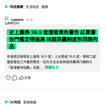
科技娛樂
生活科技
健康
Lawton
25 分
史上最熱 36.9 度僅發黃色警告 紅黑警
告門檻定得過高 林超英轟制度形同陳列
品
本港周日錄得史上最熱 36.9 度，上水更達 39.8 度，惟勞工處
僅發黃色工作暑熱警告。前天文台台長林超英轟現行機制以
閱讀全文
「香港暑熱指數」為基...
分享
3C科技
家居無線