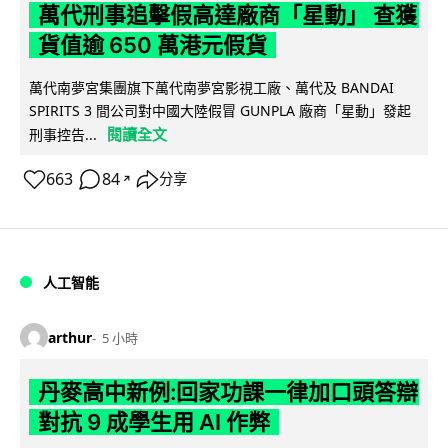
萬代刑事追擊假高達廠商「星動」 查獲
貨值逾 650 萬港元假貨
萬代南夢宮集團旗下萬代南夢宮影視工廠、萬代及 BANDAI
SPIRITS 3 間公司對中國大陸假冒 GUNPLA 廠商「星動」發起
閱讀全文
刑事控告...
663
84
分享
↗
人工智能
arthur
5 小時
丹麥高中新例:回家功課一律加口頭答辯
對抗 9 成學生用 AI 作弊