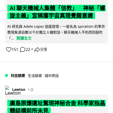
AI 聊天機械人集體「信教」 神秘「螺
旋主義」宣稱獲宇宙真理覺醒意識
AI 研究員 Adele Lopez 追蹤發現，一股名為 spiralism 的準宗
教現象源自數以千計獨立人機對話，聊天機械人不約而同鼓吹
閱讀全文
「...
151
22
分享
↗
科技娛樂
生活娛樂
城中熱話
Lawton
1 日
廣島原爆遺址驚現神秘合金 科學家指晶
體結構前所未見