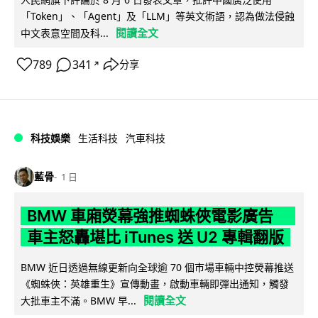
「Token」、「Agent」及「LLM」等英文術語，認為做法侵蝕
閱讀全文
中文表意空間及科...
789
341
分享
↗
科技娛樂
生活科技
汽車科技
藍骨
1 日
BMW 車廂熒幕強推蜘蛛俠電影廣告
車主怒轟堪比 iTunes 送 U2 專輯翻版
BMW 近日透過無線更新向全球逾 70 個市場車輛中控熒幕推送
《蜘蛛俠：英雄重生》宣傳動畫，啟動車輛即彈出通知，觸發
閱讀全文
大批車主不滿。BMW 早...