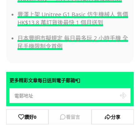
豐澤上架 Unitree G1 Basic 仿生機械人 售價
HK$13.8 萬訂貨後最快 1 個月送到
日本豐明市擬規定 每日最多玩 2 小時手機 全
民手機限制令首例
📮
更多精彩文章每日送到電子郵箱
讚好
0
看留言
分享