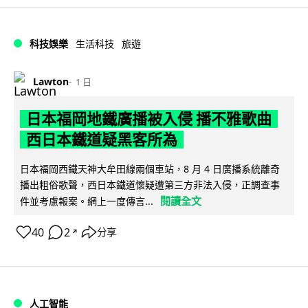
科技娛樂
生活科技
旅遊
Lawton
1 日
日本福岡地鐵廣播被入侵 播不雅歌曲
西日本鐵道疑黑客所為
日本福岡西鐵天神大牟田線兩個車站，8 月 4 日廣播系統離奇
播出粗俗歌聲，西日本鐵道懷疑遭第三方非法入侵，正調查事
閱讀全文
件並考慮報案。網上一度傳言...
40
2
分享
↗
人工智能