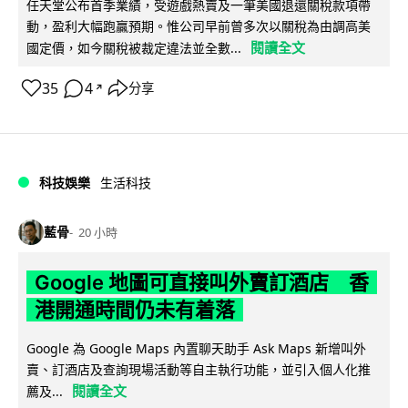
任天堂公布首季業績，受遊戲熱賣及一筆美國退還關稅款項帶
動，盈利大幅跑贏預期。惟公司早前曾多次以關稅為由調高美
閱讀全文
國定價，如今關稅被裁定違法並全數...
35
4
分享
↗
科技娛樂
生活科技
藍骨
20 小時
Google 地圖可直接叫外賣訂酒店 香
港開通時間仍未有着落
Google 為 Google Maps 內置聊天助手 Ask Maps 新增叫外
賣、訂酒店及查詢現場活動等自主執行功能，並引入個人化推
閱讀全文
薦及...