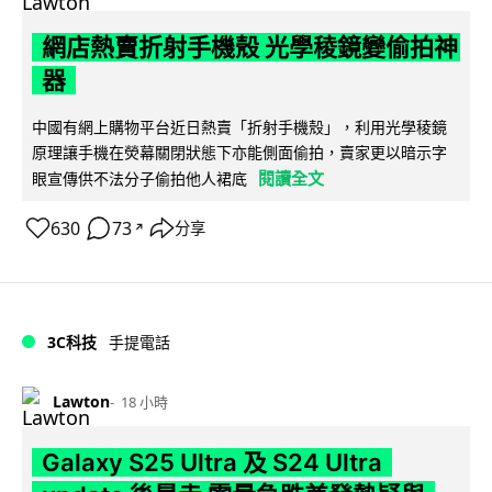
網店熱賣折射手機殼 光學稜鏡變偷拍神
器
中國有網上購物平台近日熱賣「折射手機殼」，利用光學稜鏡
原理讓手機在熒幕關閉狀態下亦能側面偷拍，賣家更以暗示字
閱讀全文
眼宣傳供不法分子偷拍他人裙底
630
73
分享
↗
3C科技
手提電話
Lawton
18 小時
Galaxy S25 Ultra 及 S24 Ultra