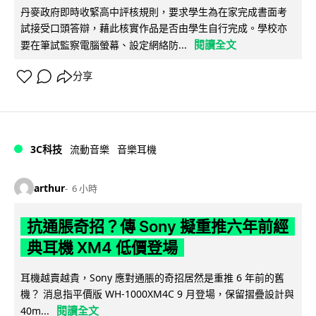
丹麥政府即時收緊高中評核規則，要求學生為在家完成書面考
試接受口頭答辯，藉此核實作品是否由學生自行完成。學校亦
閱讀全文
要在筆試監察電腦螢幕、設定網絡防...
分享
3C科技
流動音樂
音樂耳機
arthur
6 小時
抗通脹奇招？傳 Sony 擬重推六年前經
典耳機 XM4 低價登場
耳機越賣越貴，Sony 應對通脹的奇招居然是重推 6 年前的舊
機？ 消息指平價版 WH-1000XM4C 9 月登場，保留摺疊設計與
閱讀全文
40m...