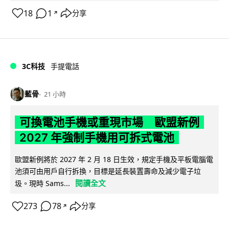
18
1
分享
↗
3C科技
手提電話
藍骨
21 小時
可換電池手機或重現市場 歐盟新例
2027 年強制手機用可拆式電池
歐盟新例將於 2027 年 2 月 18 日生效，規定手機及平板電腦電
池須可由用戶自行拆換，目標是延長裝置壽命及減少電子垃
閱讀全文
圾。現時 Sams...
273
78
分享
↗