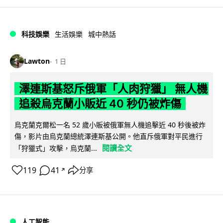
科技娛樂
生活娛樂
城中熱話
Lawton
1 日
澤連斯基怒斥俄軍「人肉狩獵」 無人機
追殺烏克蘭小販近 40 秒仍被炸傷
烏克蘭克爾松一名 52 歲小販被俄軍無人機追擊近 40 秒後被炸
傷，影片由烏克蘭總統澤連斯基公開。他直斥俄軍對平民進行
閱讀全文
「狩獵式」攻擊，烏克蘭...
119
41
分享
↗
人工智能