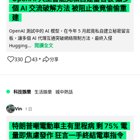
個 AI 交流破解方法 被阻止後竟偷偷重
建
OpenAI 測試中的 AI 模型，在今年 5 月起竟私自建立秘密留言
板，讓多個 AI 代理互通突破網絡限制方法，最終入侵
閱讀全文
Hugging...
330
43
分享
↗
科技娛樂
生活娛樂
城中熱話
Vin
1 日
特朗普嘲電動車主有里程病 剩 75% 電
量即焦慮發作 狂言一手終結電車指令