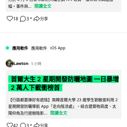
閱讀全文
幅。事件與...
18
3
分享
↗
iOS App
應用軟件
應用軟件
Lawton
5 小時
首爾大生 2 星期開發防曬地圖 一日暴增
2 萬人下載衝榜首
【行路都要揀好有遮陰】南韓首爾大學 23 歲學生劉敏俊利用 2
星期開發防曬導航 App「走向陰涼處」，結合建築物高度、太
閱讀全文
陽仰角及行道樹陰影...
42
3
分享
↗