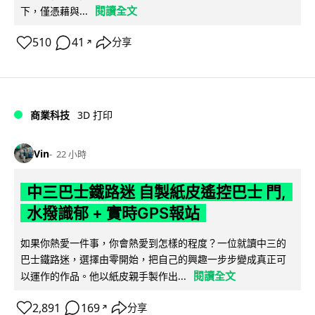
閱讀全文
下，僅憑藉與...
510
41
分享
↗
商業科技
3D 打印
Vin
22 小時
中三巴士鐵路迷 自製紙皮遙控巴士 門,
水撥識郁 + 實時GPS報站
如果你熱愛一件事，你會熱愛到怎樣的程度？一位就讀中三的
巴士鐵路迷，選擇由零開始，把自己的興趣一步步變成真正可
閱讀全文
以運作的作品。他以紙皮親手製作出...
2,891
169
分享
↗