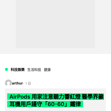
科技娛樂
生活科技
健康
arthur
1 日
AirPods 用家注意聽力響紅燈 醫學界籲
耳機用戶謹守「60-60」鐵律