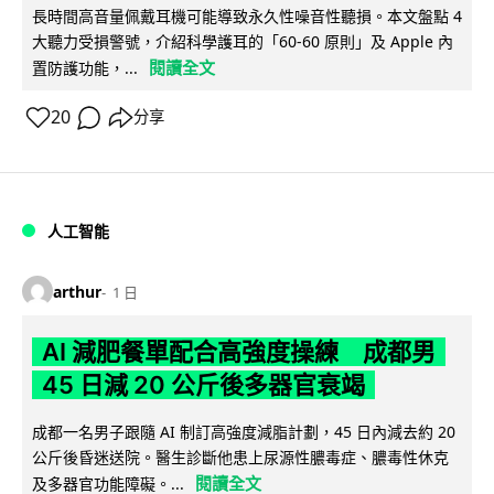
長時間高音量佩戴耳機可能導致永久性噪音性聽損。本文盤點 4
大聽力受損警號，介紹科學護耳的「60-60 原則」及 Apple 內
閱讀全文
置防護功能，...
20
分享
人工智能
arthur
1 日
AI 減肥餐單配合高強度操練 成都男
45 日減 20 公斤後多器官衰竭
成都一名男子跟隨 AI 制訂高強度減脂計劃，45 日內減去約 20
公斤後昏迷送院。醫生診斷他患上尿源性膿毒症、膿毒性休克
閱讀全文
及多器官功能障礙。...