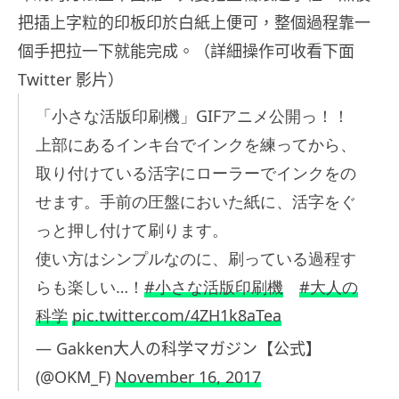
把插上字粒的印板印於白紙上便可，整個過程靠一
個手把拉一下就能完成。（詳細操作可收看下面
Twitter 影片）
「小さな活版印刷機」GIFアニメ公開っ！！
上部にあるインキ台でインクを練ってから、
取り付けている活字にローラーでインクをの
せます。手前の圧盤においた紙に、活字をぐ
っと押し付けて刷ります。
使い方はシンプルなのに、刷っている過程す
らも楽しい…！
#小さな活版印刷機
#大人の
科学
pic.twitter.com/4ZH1k8aTea
— Gakken大人の科学マガジン【公式】
(@OKM_F)
November 16, 2017