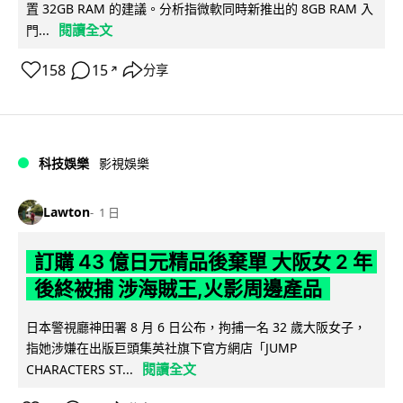
置 32GB RAM 的建議。分析指微軟同時新推出的 8GB RAM 入
閱讀全文
門...
158
15
分享
↗
科技娛樂
影視娛樂
Lawton
1 日
訂購 43 億日元精品後棄單 大阪女 2 年
後終被捕 涉海賊王,火影周邊產品
日本警視廳神田署 8 月 6 日公布，拘捕一名 32 歲大阪女子，
指她涉嫌在出版巨頭集英社旗下官方網店「JUMP
閱讀全文
CHARACTERS ST...