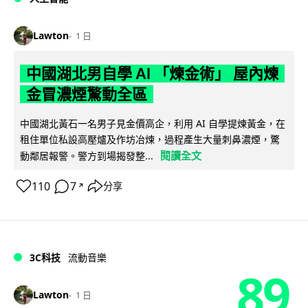
Lawton
1 日
中國湖北男自學 AI 「煉金術」 屋內煉
金冒濃煙驚動全區
中國湖北黃石一名男子見金價高企，利用 AI 自學提煉黃金，在
租住單位私設高壓爐及作坊冶煉，過程產生大量刺鼻濃煙，驚
閱讀全文
動鄰居報警。警方到場揭發整...
110
7
分享
↗
3C科技
流動音樂
89
Lawton
1 日