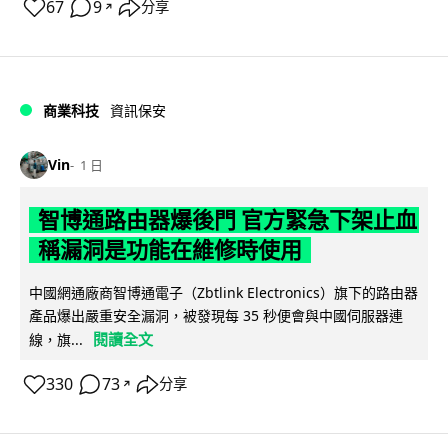
67
9
分享
↗
商業科技
資訊保安
Vin
1 日
智博通路由器爆後門 官方緊急下架止血
稱漏洞是功能在維修時使用
中國網通廠商智博通電子（Zbtlink Electronics）旗下的路由器
產品爆出嚴重安全漏洞，被發現每 35 秒便會與中國伺服器連
閱讀全文
線，旗...
330
73
分享
↗