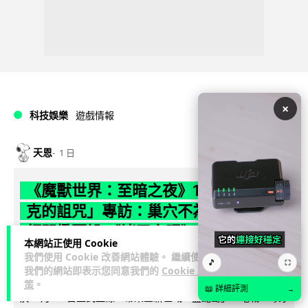
×
科技娛樂
遊戲情報
天恩
1 日
《魔獸世界：至暗之夜》12.1 「烏拉特
克的詛咒」專訪：巢穴不為提高世界首
領門檻而設 《諸王之眠》縮短約 10 分
本網站正使用 Cookie
鐘
我們使用 Cookie 改善網站體驗。 繼續使用
🎵
⛶
我們的網站即表示您同意我們的
Cookie 政
《魔獸世界：至暗之夜》版本更新 12.1「烏拉特克的詛咒」將
策
。
📖 詳細評測
→
於 8 月 13 日正式上線，帶來全新區域「盤蛇島」、地城「毒牙