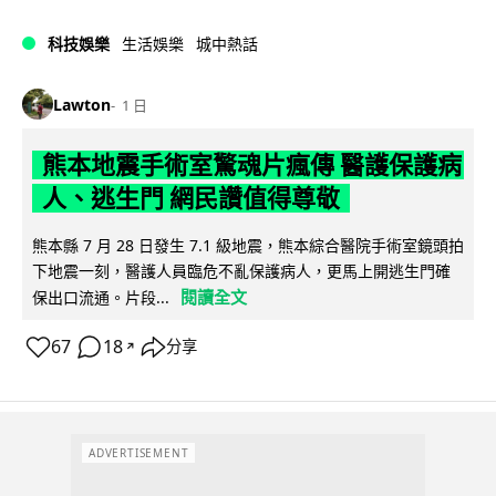
科技娛樂
生活娛樂
城中熱話
Lawton
1 日
熊本地震手術室驚魂片瘋傳 醫護保護病
人、逃生門 網民讚值得尊敬
熊本縣 7 月 28 日發生 7.1 級地震，熊本綜合醫院手術室鏡頭拍
下地震一刻，醫護人員臨危不亂保護病人，更馬上開逃生門確
閱讀全文
保出口流通。片段...
67
18
分享
↗
ADVERTISEMENT