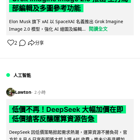
部編輯及多圖參考功能
Elon Musk 旗下 xAI 以 SpaceXAI 名義推出 Grok Imagine
閱讀全文
Image 2.0 模型，強化 AI 繪圖及編輯...
2
分享
人工智能
Lawton
2 小時
低價不再！DeepSeek 大幅加價在即
低價搶客反釀運算資源告急
DeepSeek 因低價策略掀起需求熱潮，運算資源不勝負荷，官
方於 8 月 6 日宣布即將大幅上調 API 收費，惟未公布具體加