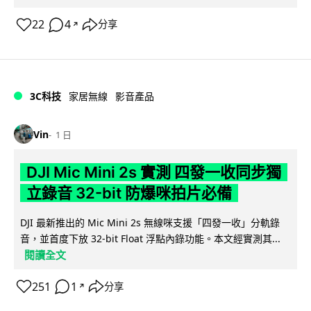
22
4
分享
↗
3C科技
家居無線
影音產品
Vin
1 日
DJI Mic Mini 2s 實測 四發一收同步獨
立錄音 32-bit 防爆咪拍片必備
DJI 最新推出的 Mic Mini 2s 無線咪支援「四發一收」分軌錄
音，並首度下放 32-bit Float 浮點內錄功能。本文經實測其...
閱讀全文
251
1
分享
↗