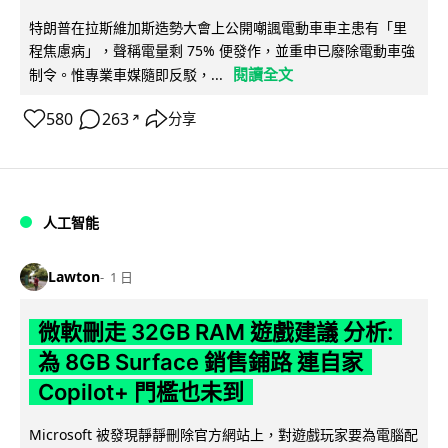
特朗普在拉斯維加斯造勢大會上公開嘲諷電動車車主患有「里
程焦慮病」，聲稱電量剩 75% 便發作，並重申已廢除電動車強
閱讀全文
制令。惟專業車媒隨即反駁，...
580
263
分享
↗
人工智能
Lawton
1 日
微軟刪走 32GB RAM 遊戲建議 分析:
為 8GB Surface 銷售鋪路 連自家
Copilot+ 門檻也未到
Microsoft 被發現靜靜刪除官方網站上，對遊戲玩家要為電腦配