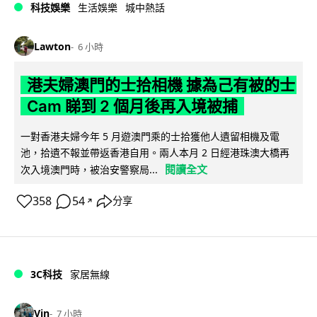
科技娛樂
生活娛樂
城中熱話
Lawton
6 小時
港夫婦澳門的士拾相機 據為己有被的士
Cam 睇到 2 個月後再入境被捕
一對香港夫婦今年 5 月遊澳門乘的士拾獲他人遺留相機及電
池，拾遺不報並帶返香港自用。兩人本月 2 日經港珠澳大橋再
閱讀全文
次入境澳門時，被治安警察局...
358
54
分享
↗
3C科技
家居無線
Vin
7 小時