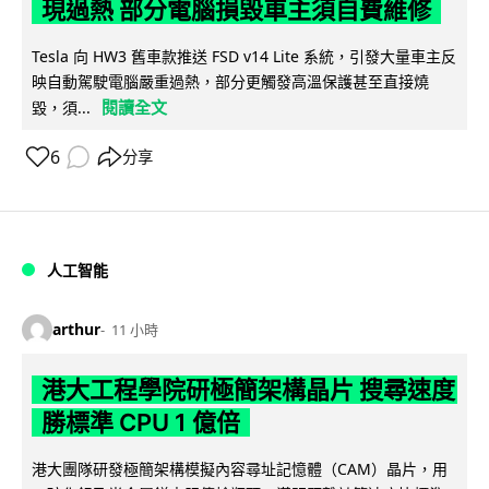
現過熱 部分電腦損毀車主須自費維修
Tesla 向 HW3 舊車款推送 FSD v14 Lite 系統，引發大量車主反
映自動駕駛電腦嚴重過熱，部分更觸發高溫保護甚至直接燒
閱讀全文
毀，須...
6
分享
人工智能
arthur
11 小時
港大工程學院研極簡架構晶片 搜尋速度
勝標準 CPU 1 億倍
港大團隊研發極簡架構模擬內容尋址記憶體（CAM）晶片，用