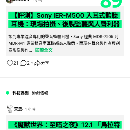
【評測】Sony IER-M500 入耳式監聽
耳機：現場拍攝、後製監聽與人聲利器
談到專業混音專用的聲音監聽耳機，Sony 經典 MDR-7506 到
MDR-M1 專業錄音室耳機都為人熟悉。而現在舞台製作者與創
閱讀全文
意影像製作...
21
2
分享
↗
科技娛樂
遊戲情報
天恩
1 小時
《魔獸世界：至暗之夜》12.1 「烏拉特