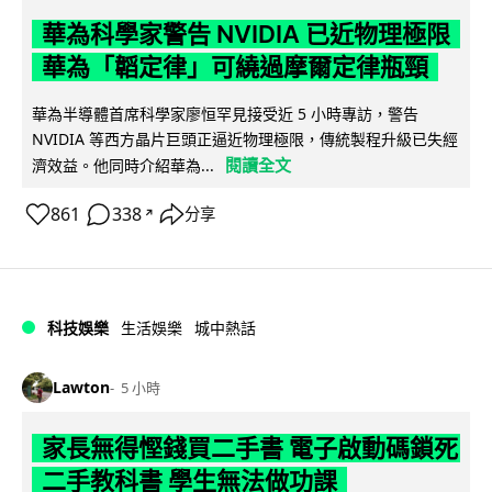
華為科學家警告 NVIDIA 已近物理極限
華為「韜定律」可繞過摩爾定律瓶頸
華為半導體首席科學家廖恒罕見接受近 5 小時專訪，警告
NVIDIA 等西方晶片巨頭正逼近物理極限，傳統製程升級已失經
閱讀全文
濟效益。他同時介紹華為...
861
338
分享
↗
科技娛樂
生活娛樂
城中熱話
Lawton
5 小時
家長無得慳錢買二手書 電子啟動碼鎖死
二手教科書 學生無法做功課