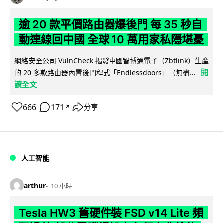
逾 20 款平價路由器爆後門 每 35 秒自
動連線回中國 全球 10 萬用家私隱堪憂
網絡安全公司 VulnCheck 揭發中國智博通電子（Zbtlink）生產
閱
的 20 多款路由器內置後門程式「Endlessdoors」（無盡...
讀全文
666
171
分享
↗
人工智能
arthur
10 小時
Tesla HW3 舊硬件裝 FSD v14 Lite 頻