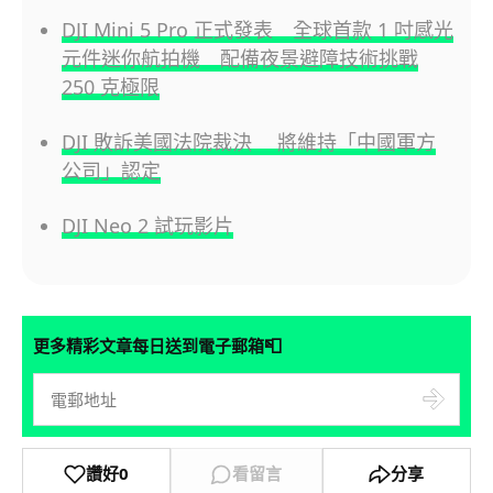
DJI Mini 5 Pro 正式發表 全球首款 1 吋感光
元件迷你航拍機 配備夜景避障技術挑戰
250 克極限
DJI 敗訴美國法院裁決 將維持「中國軍方
公司」認定
DJI Neo 2 試玩影片
📮
更多精彩文章每日送到電子郵箱
讚好
0
看留言
分享