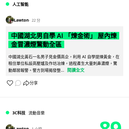
人工智能
Lawton
22 分
中國湖北男自學 AI 「煉金術」 屋內煉
金冒濃煙驚動全區
中國湖北黃石一名男子見金價高企，利用 AI 自學提煉黃金，在
租住單位私設高壓爐及作坊冶煉，過程產生大量刺鼻濃煙，驚
閱讀全文
動鄰居報警。警方到場揭發整...
分享
3C科技
流動音樂
89
Lawton
1 小時