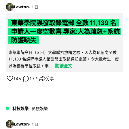
Lawton
1 日
東華學院誤發取錄電郵 全數 11,139 名
申請人一度空歡喜 專家:人為疏忽+系統
防護缺失
東華學院今日（5 日）大學聯招放榜之際，因人為疏忽向全數
11,139 名課程申請人錯誤發出取錄通知電郵，令大批考生一度
閱讀全文
以為獲得學位取錄，事...
145
17
分享
↗
科技娛樂
影視娛樂
Lawton
1 日