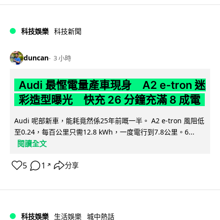
科技娛樂
科技新聞
duncan
3 小時
Audi 最慳電量產車現身 A2 e-tron 迷
彩造型曝光 快充 26 分鐘充滿 8 成電
Audi 呢部新車，能耗竟然係25年前嘅一半。 A2 e-tron 風阻低
至0.24，每百公里只需12.8 kWh，一度電行到7.8公里。6...
閱讀全文
5
1
分享
↗
科技娛樂
生活娛樂
城中熱話