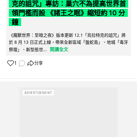
克的詛咒」專訪：巢穴不為提高世界首
領門檻而設 《諸王之眠》縮短約 10 分
鐘
《魔獸世界：至暗之夜》版本更新 12.1「烏拉特克的詛咒」將
於 8 月 13 日正式上線，帶來全新區域「盤蛇島」、地城「毒牙
閱讀全文
祭壇」、新型態世...
1
分享
ADVERTISEMENT