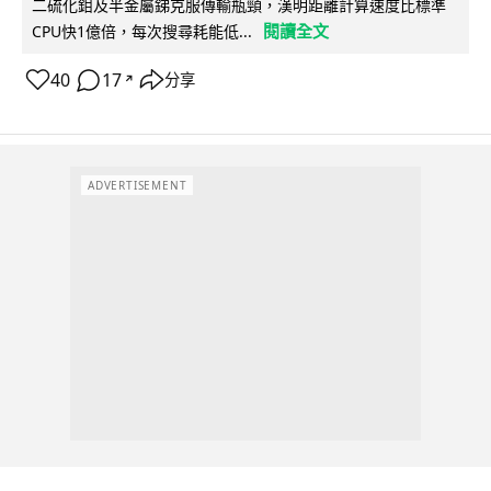
二硫化鉬及半金屬銻克服傳輸瓶頸，漢明距離計算速度比標準
閱讀全文
CPU快1億倍，每次搜尋耗能低...
40
17
分享
↗
ADVERTISEMENT