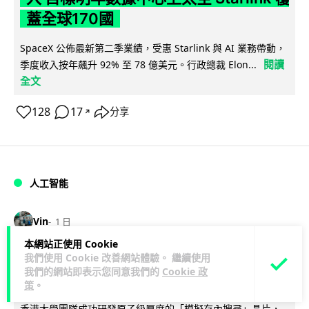
蓋全球170國
SpaceX 公佈最新第二季業績，受惠 Starlink 與 AI 業務帶動，
閱讀
季度收入按年飆升 92% 至 78 億美元。行政總裁 Elon...
全文
128
17
分享
↗
人工智能
Vin
1 日
本網站正使用 Cookie
港大研原子級新晶片 AI 搜尋速度提升
我們使用 Cookie 改善網站體驗。 繼續使用
我們的網站即表示您同意我們的
Cookie 政
一億倍 手機人臉識別免上雲端
策
。
香港大學團隊成功研發原子級厚度的「模擬存內搜尋」晶片，