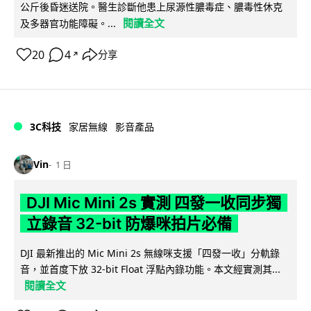
公斤後昏迷送院。醫生診斷他患上尿源性膿毒症、膿毒性休克
閱讀全文
及多器官功能障礙。...
20
4
分享
↗
3C科技
家居無線
影音產品
Vin
1 日
DJI Mic Mini 2s 實測 四發一收同步獨
立錄音 32-bit 防爆咪拍片必備
DJI 最新推出的 Mic Mini 2s 無線咪支援「四發一收」分軌錄
音，並首度下放 32-bit Float 浮點內錄功能。本文經實測其...
閱讀全文