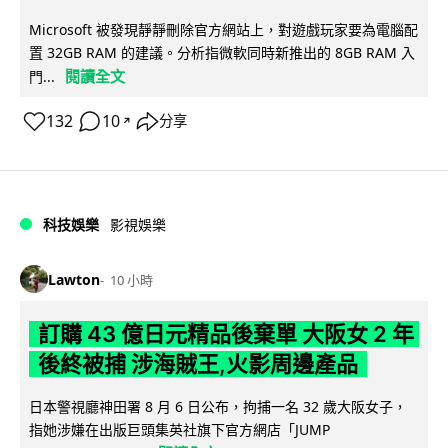
Microsoft 被發現靜靜刪除官方網站上，對遊戲玩家要為電腦配
置 32GB RAM 的建議。分析指微軟同時新推出的 8GB RAM 入
閱讀全文
門...
132
10
分享
↗
科技娛樂
影視娛樂
Lawton
10 小時
訂購 43 億日元精品後棄單 大阪女 2 年
後終被捕 涉海賊王,火影周邊產品
日本警視廳神田署 8 月 6 日公布，拘捕一名 32 歲大阪女子，
指她涉嫌在出版巨頭集英社旗下官方網店「JUMP