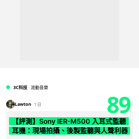
3C科技
流動音樂
89
Lawton
1 日
【評測】Sony IER-M500 入耳式監聽
耳機：現場拍攝、後製監聽與人聲利器