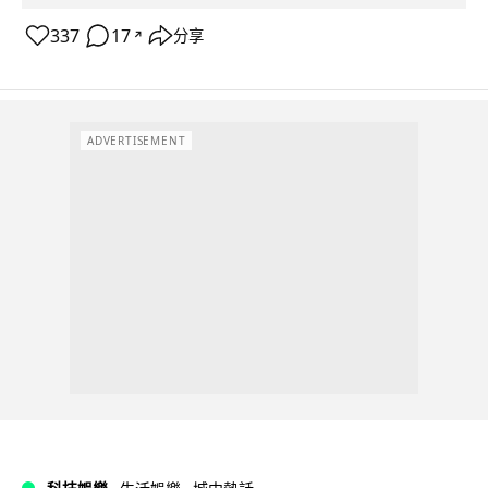
337
17
分享
↗
ADVERTISEMENT