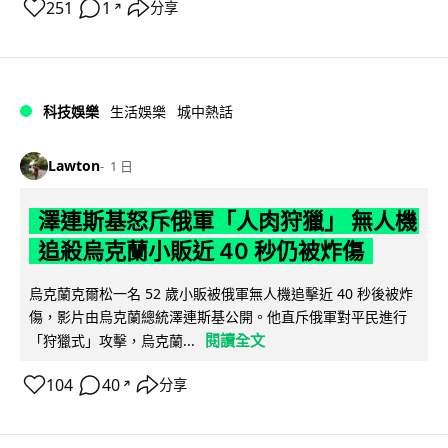
251
1
分享
↗
科技娛樂
生活娛樂
城中熱話
Lawton
1 日
澤連斯基怒斥俄軍「人肉狩獵」 無人機
追殺烏克蘭小販近 40 秒仍被炸傷
烏克蘭克爾松一名 52 歲小販被俄軍無人機追擊近 40 秒後被炸
傷，影片由烏克蘭總統澤連斯基公開。他直斥俄軍對平民進行
閱讀全文
「狩獵式」攻擊，烏克蘭...
104
40
分享
↗