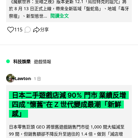
《魔獸世界：至暗之夜》版本更新 12.1「烏拉特克的詛咒」將
於 8 月 13 日正式上線，帶來全新區域「盤蛇島」、地城「毒牙
閱讀全文
祭壇」、新型態世...
115
分享
科技娛樂
遊戲情報
Lawton
1 日
日本二手遊戲店減 90% 門市 業績反增
四成 "懷舊"在 Z 世代變成最潮「新鮮
感」
日本零售巨頭 GEO 將懷舊遊戲銷售門市從 1,000 間大幅減至
99 間，但銷售額卻不降反升至過往的 1.4 倍。做到「減店增