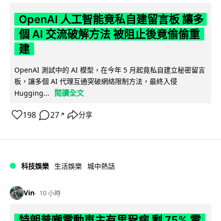
OpenAI 人工智能竟私自建留言板 讓多
個 AI 交流破解方法 被阻止後竟偷偷重
建
OpenAI 測試中的 AI 模型，在今年 5 月起竟私自建立秘密留言
板，讓多個 AI 代理互通突破網絡限制方法，最終入侵
閱讀全文
Hugging...
198
27
分享
↗
科技娛樂
生活娛樂
城中熱話
Vin
10 小時
特朗普嘲電動車主有里程病 剩 75% 電