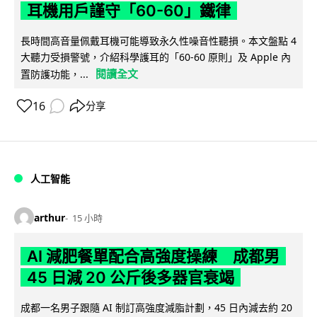
耳機用戶謹守「60-60」鐵律
長時間高音量佩戴耳機可能導致永久性噪音性聽損。本文盤點 4
大聽力受損警號，介紹科學護耳的「60-60 原則」及 Apple 內
閱讀全文
置防護功能，...
16
分享
人工智能
arthur
15 小時
AI 減肥餐單配合高強度操練 成都男
45 日減 20 公斤後多器官衰竭
成都一名男子跟隨 AI 制訂高強度減脂計劃，45 日內減去約 20