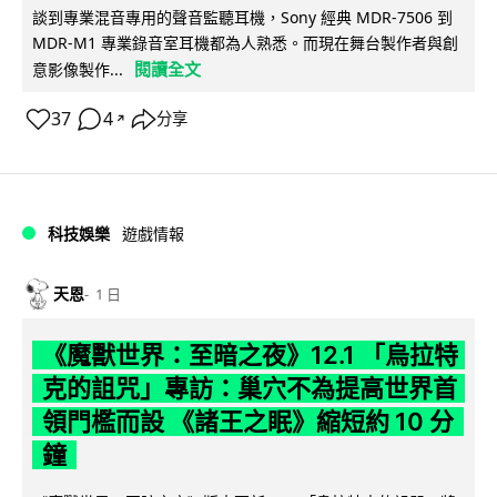
談到專業混音專用的聲音監聽耳機，Sony 經典 MDR-7506 到
MDR-M1 專業錄音室耳機都為人熟悉。而現在舞台製作者與創
閱讀全文
意影像製作...
37
4
分享
↗
科技娛樂
遊戲情報
天恩
1 日
《魔獸世界：至暗之夜》12.1 「烏拉特
克的詛咒」專訪：巢穴不為提高世界首
領門檻而設 《諸王之眠》縮短約 10 分
鐘