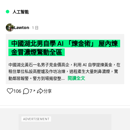
人工智能
Lawton
1 日
中國湖北男自學 AI 「煉金術」 屋內煉
金冒濃煙驚動全區
中國湖北黃石一名男子見金價高企，利用 AI 自學提煉黃金，在
租住單位私設高壓爐及作坊冶煉，過程產生大量刺鼻濃煙，驚
閱讀全文
動鄰居報警。警方到場揭發整...
106
7
分享
↗
ADVERTISEMENT