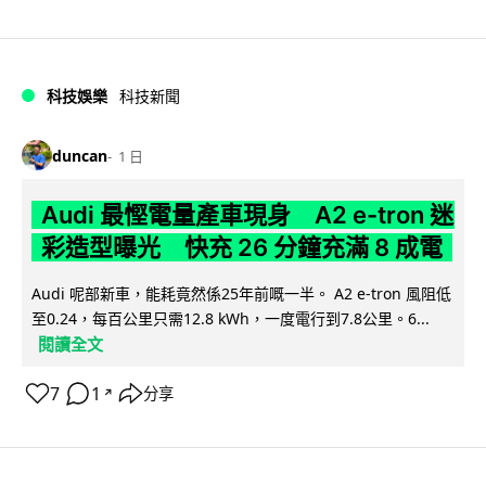
科技娛樂
科技新聞
duncan
1 日
Audi 最慳電量產車現身 A2 e-tron 迷
彩造型曝光 快充 26 分鐘充滿 8 成電
Audi 呢部新車，能耗竟然係25年前嘅一半。 A2 e-tron 風阻低
至0.24，每百公里只需12.8 kWh，一度電行到7.8公里。6...
閱讀全文
7
1
分享
↗