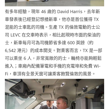
有多年經驗，現年 46 歲的 David Harris，去年新
車發表後已經登記想揸新車，他亦是首位獲得 TX
混能的士車匙的司機。生產 TX 的倫敦電動的士公
司 LEVC 在交車時表示，相比起現時市面的柴油的
士，新車每月可為司機節省多達 600 英鎊（約
6,542 港元）的成本開支。對乘客而言，TX 是一部
可以乘坐 6 人，非常寬敞的的士，輪椅亦能夠輕鬆
進入；車廂內配備筆電和手機的充電埠和免費 Wi-
Fi，車頂有全景天窗可讓乘客飽覽倫敦的風景。