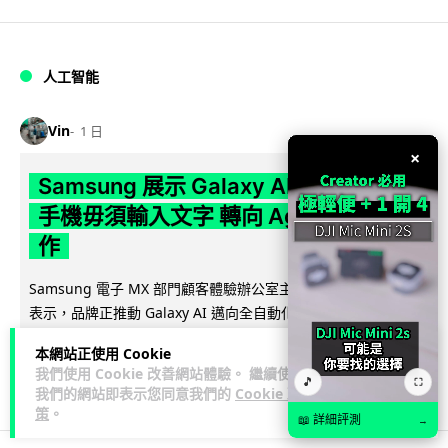
人工智能
Vin
1 日
×
Samsung 展示 Galaxy AI 新方向 未來
手機毋須輸入文字 轉向 Agent 全自動操
作
Samsung 電子 MX 部門顧客體驗辦公室主管兼副總裁 Jay Kim
閱讀全
表示，品牌正推動 Galaxy AI 邁向全自動化 Agent...
文
本網站正使用 Cookie
我們使用 Cookie 改善網站體驗。 繼續使用
28
4
分享
🎵
↗
⛶
我們的網站即表示您同意我們的
Cookie 政
策
。
📖 詳細評測
→