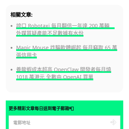
相關文章:
誇口 Robotaxi 每月翻倍一年達 200 萬輛
外媒質疑產能不足數據有水份
Magic Mouse 詐騙軟體崛起 每月竊取 65 萬
張信用卡
養龍蝦成本超高 OpenClaw 開發者每月燒
1018 萬港元 全數由 OpenAI 買單
📮
更多精彩文章每日送到電子郵箱