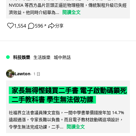
NVIDIA 等西方晶片巨頭正逼近物理極限，傳統製程升級已失經
閱讀全文
濟效益。他同時介紹華為...
1,554
596
分享
↗
科技娛樂
生活娛樂
城中熱話
Lawton
1 日
家長無得慳錢買二手書 電子啟動碼鎖死
二手教科書 學生無法做功課
社福界立法會議員陳文宜指，一間中學書單價錢按年加 14.7%
遠超通漲，令家長難以負擔。而且電子教材啟動碼這項設計，
閱讀全文
令學生無法完成功課，二手...