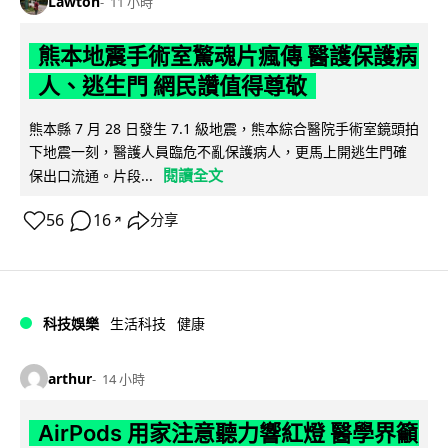
Lawton
11 小時
熊本地震手術室驚魂片瘋傳 醫護保護病
人、逃生門 網民讚值得尊敬
熊本縣 7 月 28 日發生 7.1 級地震，熊本綜合醫院手術室鏡頭拍
下地震一刻，醫護人員臨危不亂保護病人，更馬上開逃生門確
閱讀全文
保出口流通。片段...
56
16
分享
↗
科技娛樂
生活科技
健康
arthur
14 小時
AirPods 用家注意聽力響紅燈 醫學界籲