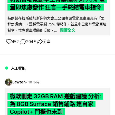
量即焦慮發作 狂言一手終結電車指令
特朗普在拉斯維加斯造勢大會上公開嘲諷電動車車主患有「里
程焦慮病」，聲稱電量剩 75% 便發作，並重申已廢除電動車強
閱讀全文
制令。惟專業車媒隨即反駁，...
452
204
分享
↗
人工智能
Lawton
10 小時
微軟刪走 32GB RAM 遊戲建議 分析:
為 8GB Surface 銷售鋪路 連自家
Copilot+ 門檻也未到