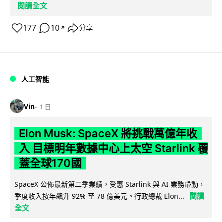
閱讀全文
177
10
分享
↗
人工智能
Vin
1 日
Elon Musk: SpaceX 將挑戰萬億年收
入 目標明年數據中心上太空 Starlink 覆
蓋全球170國
SpaceX 公佈最新第二季業績，受惠 Starlink 與 AI 業務帶動，
閱讀
季度收入按年飆升 92% 至 78 億美元。行政總裁 Elon...
全文