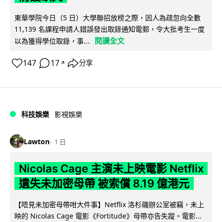
東華學院今日（5 日）大學聯招放榜之際，因人為疏忽向全數
11,139 名課程申請人錯誤發出取錄通知電郵，令大批考生一度
閱讀全文
以為獲得學位取錄，事...
147
17
分享
↗
科技娛樂
影視娛樂
Lawton
1 日
Nicolas Cage 主演未上映電影 Netflix
遺失未加密母帶 被索償 8.19 億港元
【唔見未加密母帶咁大件事】Netflix 洛杉磯辦公室被竊，未上
映的 Nicolas Cage 電影《Fortitude》母帶亦告失蹤。電影...