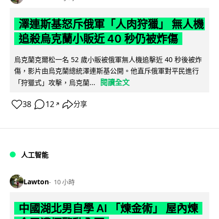
澤連斯基怒斥俄軍「人肉狩獵」 無人機
追殺烏克蘭小販近 40 秒仍被炸傷
烏克蘭克爾松一名 52 歲小販被俄軍無人機追擊近 40 秒後被炸
傷，影片由烏克蘭總統澤連斯基公開。他直斥俄軍對平民進行
閱讀全文
「狩獵式」攻擊，烏克蘭...
38
12
分享
↗
人工智能
Lawton
10 小時
中國湖北男自學 AI 「煉金術」 屋內煉