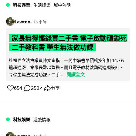
科技娛樂
生活娛樂
城中熱話
Lawton
15 小時
家長無得慳錢買二手書 電子啟動碼鎖死
二手教科書 學生無法做功課
社福界立法會議員陳文宜指，一間中學書單價錢按年加 14.7%
遠超通漲，令家長難以負擔。而且電子教材啟動碼這項設計，
閱讀全文
令學生無法完成功課，二手...
654
250
分享
↗
科技娛樂
遊戲情報