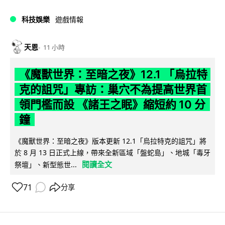
科技娛樂
遊戲情報
天恩
11 小時
《魔獸世界：至暗之夜》12.1 「烏拉特
克的詛咒」專訪：巢穴不為提高世界首
領門檻而設 《諸王之眠》縮短約 10 分
鐘
《魔獸世界：至暗之夜》版本更新 12.1「烏拉特克的詛咒」將
於 8 月 13 日正式上線，帶來全新區域「盤蛇島」、地城「毒牙
閱讀全文
祭壇」、新型態世...
71
分享