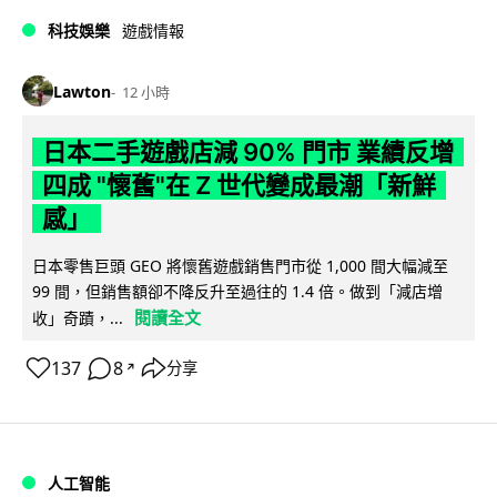
科技娛樂
遊戲情報
Lawton
12 小時
日本二手遊戲店減 90% 門市 業績反增
四成 "懷舊"在 Z 世代變成最潮「新鮮
感」
日本零售巨頭 GEO 將懷舊遊戲銷售門市從 1,000 間大幅減至
99 間，但銷售額卻不降反升至過往的 1.4 倍。做到「減店增
閱讀全文
收」奇蹟，...
137
8
分享
↗
人工智能