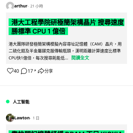
arthur
21 小時
港大工程學院研極簡架構晶片 搜尋速度
勝標準 CPU 1 億倍
港大團隊研發極簡架構模擬內容尋址記憶體（CAM）晶片，用
二硫化鉬及半金屬銻克服傳輸瓶頸，漢明距離計算速度比標準
閱讀全文
CPU快1億倍，每次搜尋耗能低...
40
17
分享
↗
人工智能
Lawton
1 日