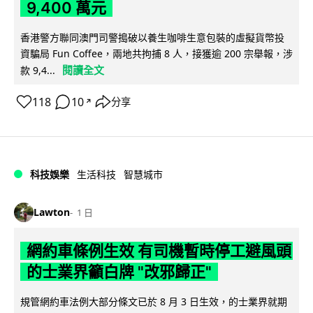
9,400 萬元
香港警方聯同澳門司警搗破以養生咖啡生意包裝的虛擬貨幣投
資騙局 Fun Coffee，兩地共拘捕 8 人，接獲逾 200 宗舉報，涉
閱讀全文
款 9,4...
118
10
分享
↗
科技娛樂
生活科技
智慧城市
Lawton
1 日
網約車條例生效 有司機暫時停工避風頭
的士業界籲白牌 "改邪歸正"
規管網約車法例大部分條文已於 8 月 3 日生效，的士業界就期