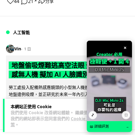
44
21
分享
↗
人工智能
×
Vin
1 日
地盤偷吸煙難逃高空法眼 勞工處出動熱
感無人機 擬加 AI 人臉識別精準執法
勞工處投入配備熱感應鏡頭的小型無人機進行高空巡邏以打擊
地盤違例吸煙，並正研究於未來一年內引入 AI 人臉識別與行為
閱讀全文
分析功能，結合三大技術進一...
本網站正使用 Cookie
我們使用 Cookie 改善網站體驗。 繼續使用
246
57
分享
🎵
↗
⛶
我們的網站即表示您同意我們的
Cookie 政
策
。
📖 詳細評測
→