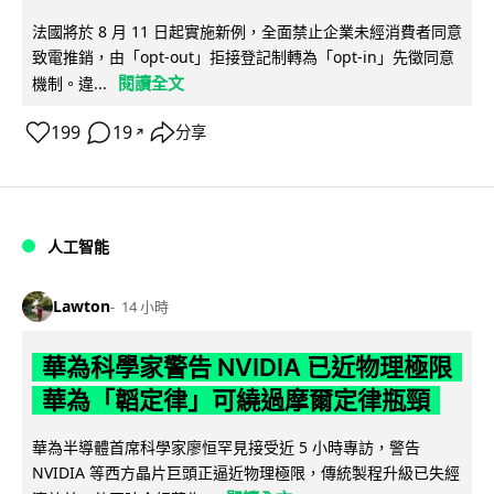
法國將於 8 月 11 日起實施新例，全面禁止企業未經消費者同意
致電推銷，由「opt-out」拒接登記制轉為「opt-in」先徵同意
閱讀全文
機制。違...
199
19
分享
↗
人工智能
Lawton
14 小時
華為科學家警告 NVIDIA 已近物理極限
華為「韜定律」可繞過摩爾定律瓶頸
華為半導體首席科學家廖恒罕見接受近 5 小時專訪，警告
NVIDIA 等西方晶片巨頭正逼近物理極限，傳統製程升級已失經