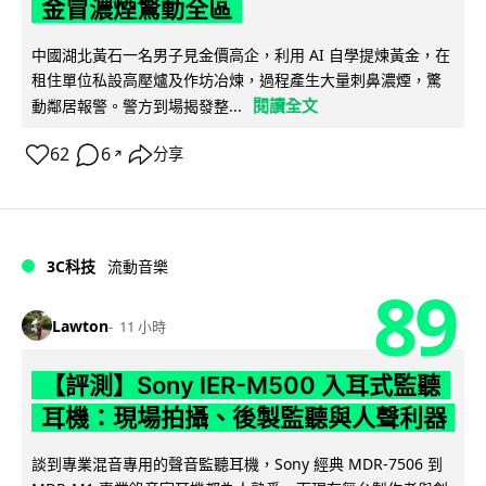
金冒濃煙驚動全區
中國湖北黃石一名男子見金價高企，利用 AI 自學提煉黃金，在
租住單位私設高壓爐及作坊冶煉，過程產生大量刺鼻濃煙，驚
閱讀全文
動鄰居報警。警方到場揭發整...
62
6
分享
↗
3C科技
流動音樂
89
Lawton
11 小時
【評測】Sony IER-M500 入耳式監聽
耳機：現場拍攝、後製監聽與人聲利器
談到專業混音專用的聲音監聽耳機，Sony 經典 MDR-7506 到