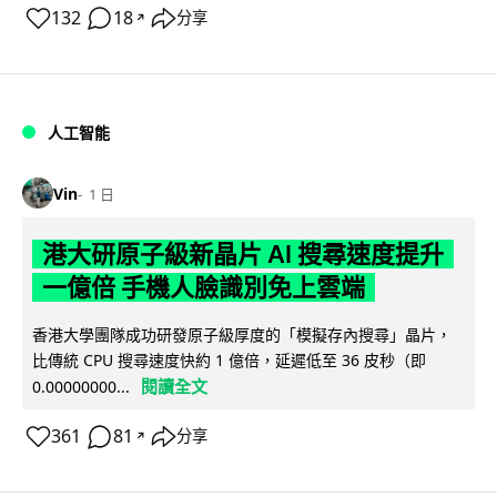
132
18
分享
↗
人工智能
Vin
1 日
港大研原子級新晶片 AI 搜尋速度提升
一億倍 手機人臉識別免上雲端
香港大學團隊成功研發原子級厚度的「模擬存內搜尋」晶片，
比傳統 CPU 搜尋速度快約 1 億倍，延遲低至 36 皮秒（即
閱讀全文
0.00000000...
361
81
分享
↗