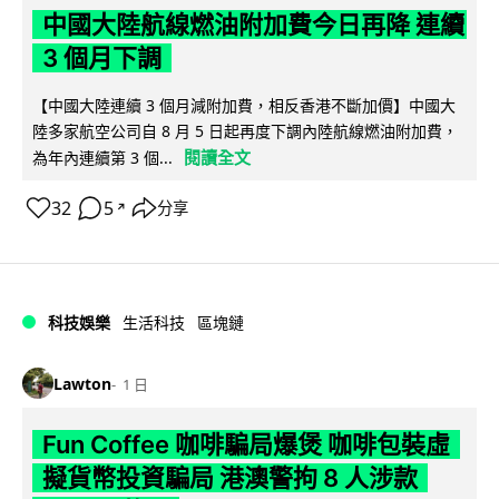
中國大陸航線燃油附加費今日再降 連續
3 個月下調
【中國大陸連續 3 個月減附加費，相反香港不斷加價】中國大
陸多家航空公司自 8 月 5 日起再度下調內陸航線燃油附加費，
閱讀全文
為年內連續第 3 個...
32
5
分享
↗
科技娛樂
生活科技
區塊鏈
Lawton
1 日
Fun Coffee 咖啡騙局爆煲 咖啡包裝虛
擬貨幣投資騙局 港澳警拘 8 人涉款