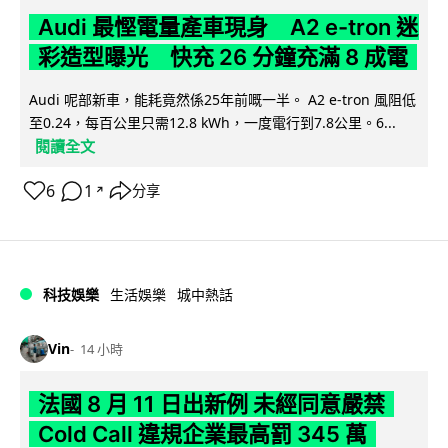
Audi 最慳電量產車現身 A2 e-tron 迷
彩造型曝光 快充 26 分鐘充滿 8 成電
Audi 呢部新車，能耗竟然係25年前嘅一半。 A2 e-tron 風阻低
至0.24，每百公里只需12.8 kWh，一度電行到7.8公里。6...
閱讀全文
6
1
分享
↗
科技娛樂
生活娛樂
城中熱話
Vin
14 小時
法國 8 月 11 日出新例 未經同意嚴禁
Cold Call 違規企業最高罰 345 萬