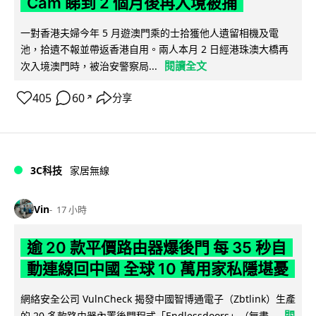
Cam 睇到 2 個月後再入境被捕
一對香港夫婦今年 5 月遊澳門乘的士拾獲他人遺留相機及電
池，拾遺不報並帶返香港自用。兩人本月 2 日經港珠澳大橋再
閱讀全文
次入境澳門時，被治安警察局...
405
60
分享
↗
3C科技
家居無線
Vin
17 小時
逾 20 款平價路由器爆後門 每 35 秒自
動連線回中國 全球 10 萬用家私隱堪憂
網絡安全公司 VulnCheck 揭發中國智博通電子（Zbtlink）生產
閱
的 20 多款路由器內置後門程式「Endlessdoors」（無盡...