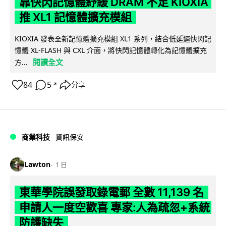
靠快閃記憶體紓緩 DRAM 不足 KIOXIA
推 XL1 記憶體擴充模組
KIOXIA 發表全新記憶體擴充模組 XL1 系列，結合低延遲快閃記
憶體 XL-FLASH 與 CXL 介面，將快閃記憶體轉化為記憶體擴充
閱讀全文
方...
84
5
分享
↗
商業科技
資訊保安
Lawton
1 日
東華學院誤發取錄電郵 全數 11,139 名
申請人一度空歡喜 專家:人為疏忽+系統
防護缺失