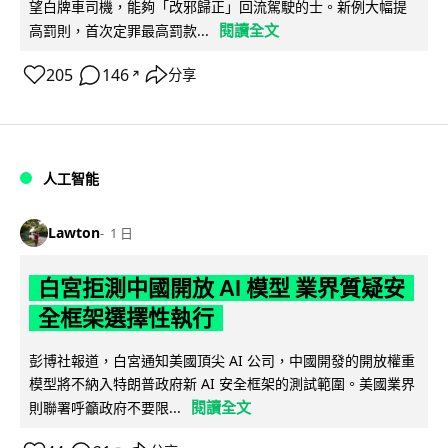
望白牌車司機，能夠「改邪歸正」回流駕駛的士。新例大幅提
閱讀全文
高罰則，首次定罪最高罰款...
205
146
分享
↗
人工智能
Lawton
1 日
白宮拒測中國開放 AI 模型 業界質疑安
全框架選擇性執行
彭博社報道，白宮通知美國頂尖 AI 公司，中國開發的開放權重
模型將不納入特朗普政府新 AI 安全框架的測試範圍。美國業界
閱讀全文
則聯署呼籲政府不要限...