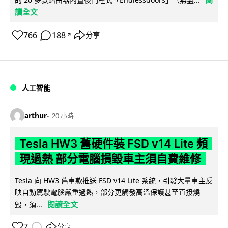
讀全文
766
188
分享
↗
人工智能
arthur
20 小時
Tesla HW3 舊硬件裝 FSD v14 Lite 頻
現過熱 部分電腦損毀車主須自費維修
Tesla 向 HW3 舊車款推送 FSD v14 Lite 系統，引發大量車主反
映自動駕駛電腦嚴重過熱，部分更觸發高溫保護甚至直接燒
閱讀全文
毀，須...
7
分享