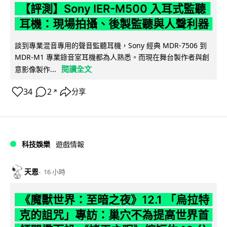
【評測】Sony IER-M500 入耳式監聽
耳機：現場拍攝、後製監聽與人聲利器
談到專業混音專用的聲音監聽耳機，Sony 經典 MDR-7506 到
MDR-M1 專業錄音室耳機都為人熟悉。而現在舞台製作者與創
閱讀全文
意影像製作...
34
2
分享
↗
科技娛樂
遊戲情報
天恩
16 小時
《魔獸世界：至暗之夜》12.1 「烏拉特
克的詛咒」專訪：巢穴不為提高世界首