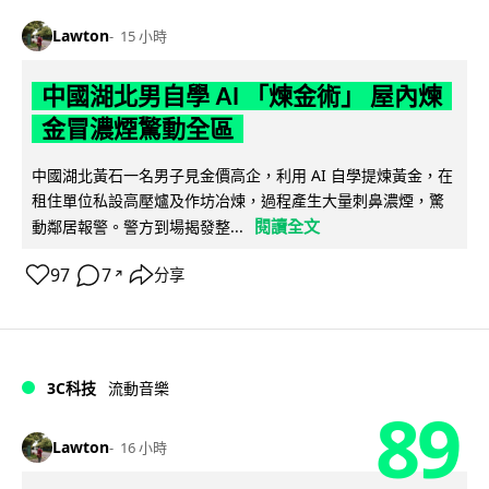
Lawton
15 小時
中國湖北男自學 AI 「煉金術」 屋內煉
金冒濃煙驚動全區
中國湖北黃石一名男子見金價高企，利用 AI 自學提煉黃金，在
租住單位私設高壓爐及作坊冶煉，過程產生大量刺鼻濃煙，驚
閱讀全文
動鄰居報警。警方到場揭發整...
97
7
分享
↗
3C科技
流動音樂
89
Lawton
16 小時