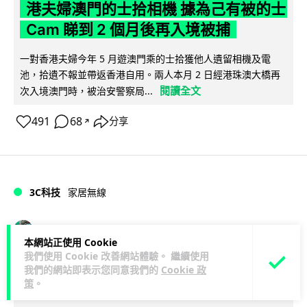
港夫婦澳門的士拾相機 據為己有被的士
Cam 睇到 2 個月後再入境被捕
一對香港夫婦今年 5 月遊澳門乘的士拾獲他人遺留相機及電
池，拾遺不報並帶返香港自用。兩人本月 2 日經港珠澳大橋再
閱讀全文
次入境澳門時，被治安警察局...
491
68
分享
↗
3C科技
家居無線
Vin
22 小時
本網站正使用 Cookie
我們使用 Cookie 改善網站體驗。 繼續使用
逾 20 款平價路由器爆後門 每 35 秒自
我們的網站即表示您同意我們的
Cookie 政
策
。
動連線回中國 全球 10 萬用家私隱堪憂