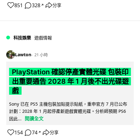
851
328
分享
↗
科技娛樂
遊戲情報
Lawton
21 小時
PlayStation 確認停產實體光碟 包裝印
出重要通告 2028 年 1 月後不出光碟遊
戲
Sony 已在 PS5 主機包裝加貼提示貼紙，重申官方 7 月已公布
計劃：2028 年 1 月起停產新遊戲實體光碟。分析師預期 PS6
閱讀全文
因此...
154
74
分享
↗