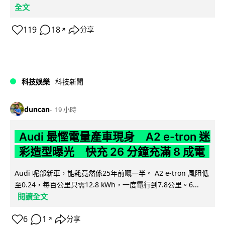
全文
119
18
分享
↗
科技娛樂
科技新聞
duncan
19 小時
Audi 最慳電量產車現身 A2 e-tron 迷
彩造型曝光 快充 26 分鐘充滿 8 成電
Audi 呢部新車，能耗竟然係25年前嘅一半。 A2 e-tron 風阻低
至0.24，每百公里只需12.8 kWh，一度電行到7.8公里。6...
閱讀全文
6
1
分享
↗