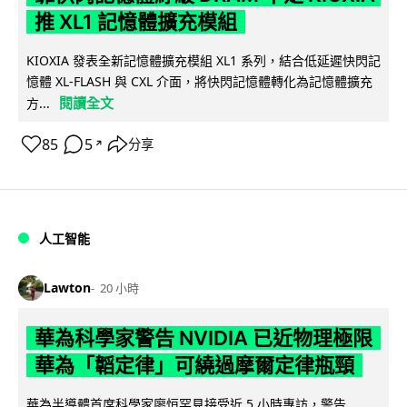
推 XL1 記憶體擴充模組
KIOXIA 發表全新記憶體擴充模組 XL1 系列，結合低延遲快閃記
憶體 XL-FLASH 與 CXL 介面，將快閃記憶體轉化為記憶體擴充
閱讀全文
方...
85
5
分享
↗
人工智能
Lawton
20 小時
華為科學家警告 NVIDIA 已近物理極限
華為「韜定律」可繞過摩爾定律瓶頸
華為半導體首席科學家廖恒罕見接受近 5 小時專訪，警告