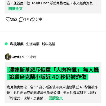
音，並首度下放 32-bit Float 浮點內錄功能。本文經實測其...
閱讀全文
252
1
分享
↗
科技娛樂
生活娛樂
城中熱話
Lawton
15 小時
澤連斯基怒斥俄軍「人肉狩獵」 無人機
追殺烏克蘭小販近 40 秒仍被炸傷
烏克蘭克爾松一名 52 歲小販被俄軍無人機追擊近 40 秒後被炸
傷，影片由烏克蘭總統澤連斯基公開。他直斥俄軍對平民進行
閱讀全文
「狩獵式」攻擊，烏克蘭...