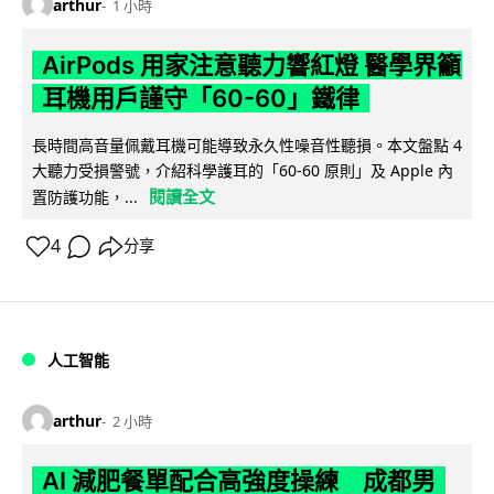
arthur
1 小時
AirPods 用家注意聽力響紅燈 醫學界籲
耳機用戶謹守「60-60」鐵律
長時間高音量佩戴耳機可能導致永久性噪音性聽損。本文盤點 4
大聽力受損警號，介紹科學護耳的「60-60 原則」及 Apple 內
閱讀全文
置防護功能，...
4
分享
人工智能
arthur
2 小時
AI 減肥餐單配合高強度操練 成都男