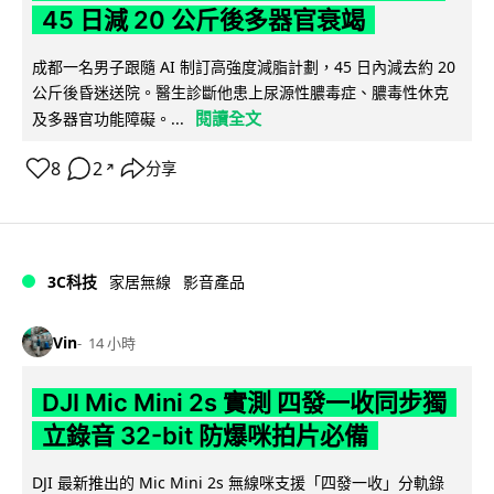
45 日減 20 公斤後多器官衰竭
成都一名男子跟隨 AI 制訂高強度減脂計劃，45 日內減去約 20
公斤後昏迷送院。醫生診斷他患上尿源性膿毒症、膿毒性休克
閱讀全文
及多器官功能障礙。...
8
2
分享
↗
3C科技
家居無線
影音產品
Vin
14 小時
DJI Mic Mini 2s 實測 四發一收同步獨
立錄音 32-bit 防爆咪拍片必備
DJI 最新推出的 Mic Mini 2s 無線咪支援「四發一收」分軌錄