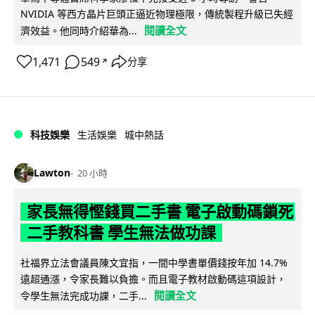
NVIDIA 等西方晶片巨頭正逼近物理極限，傳統製程升級已失經
閱讀全文
濟效益。他同時介紹華為...
1,471
549
分享
↗
科技娛樂
生活娛樂
城中熱話
Lawton
20 小時
家長無得慳錢買二手書 電子啟動碼鎖死
二手教科書 學生無法做功課
社福界立法會議員陳文宜指，一間中學書單價錢按年加 14.7%
遠超通漲，令家長難以負擔。而且電子教材啟動碼這項設計，
閱讀全文
令學生無法完成功課，二手...