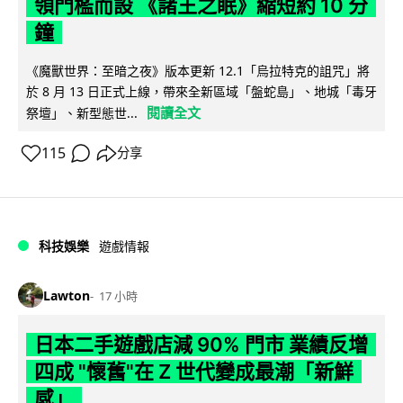
領門檻而設 《諸王之眠》縮短約 10 分
鐘
《魔獸世界：至暗之夜》版本更新 12.1「烏拉特克的詛咒」將
於 8 月 13 日正式上線，帶來全新區域「盤蛇島」、地城「毒牙
閱讀全文
祭壇」、新型態世...
115
分享
科技娛樂
遊戲情報
Lawton
17 小時
日本二手遊戲店減 90% 門市 業績反增
四成 "懷舊"在 Z 世代變成最潮「新鮮
感」