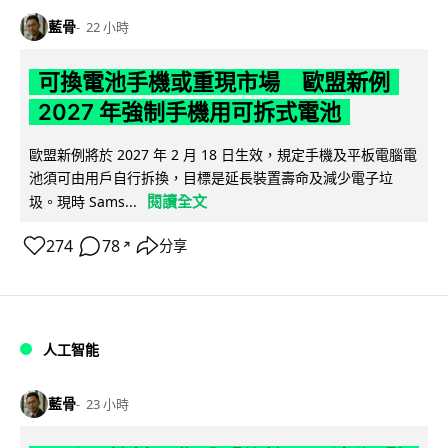
藍骨
22 小時
可換電池手機或重現市場 歐盟新例
2027 年強制手機用可拆式電池
歐盟新例將於 2027 年 2 月 18 日生效，規定手機及平板電腦電
池須可由用戶自行拆換，目標是延長裝置壽命及減少電子垃
閱讀全文
圾。現時 Sams...
274
78
分享
↗
人工智能
藍骨
23 小時