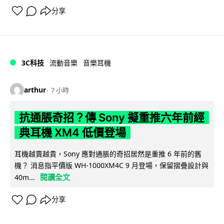
分享
3C科技
流動音樂
音樂耳機
arthur
7 小時
抗通脹奇招？傳 Sony 擬重推六年前經
典耳機 XM4 低價登場
耳機越賣越貴，Sony 應對通脹的奇招居然是重推 6 年前的舊
機？ 消息指平價版 WH-1000XM4C 9 月登場，保留摺疊設計與
閱讀全文
40m...
分享