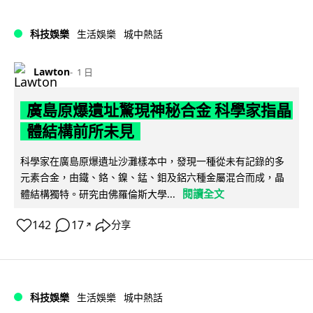
科技娛樂
生活娛樂
城中熱話
Lawton
1 日
廣島原爆遺址驚現神秘合金 科學家指晶
體結構前所未見
科學家在廣島原爆遺址沙灘樣本中，發現一種從未有記錄的多
元素合金，由鐵、鉻、鎳、錳、鉬及鋁六種金屬混合而成，晶
閱讀全文
體結構獨特。研究由佛羅倫斯大學...
142
17
分享
↗
科技娛樂
生活娛樂
城中熱話