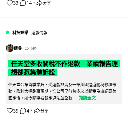
33
14
分享
↗
科技娛樂
遊戲情報
藍骨
20 小時
任天堂多收關稅不作退款 業績報告理
想卻惹集體訴訟
任天堂公布首季業績，受遊戲熱賣及一筆美國退還關稅款項帶
動，盈利大幅跑贏預期。惟公司早前曾多次以關稅為由調高美
閱讀全文
國定價，如今關稅被裁定違法並全數...
35
4
分享
↗