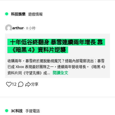
科技娛樂
遊戲情報
arthur
8 小時
十年低谷終翻身 暴雪連續兩年增長 靠
《暗黑 4》資料片逆襲
收購兩年，暴雪終於擺脫動視魔咒？總裁內部電郵流出：暴雪
已成 Xbox 表現最好團隊之一，連續兩年營收增長。《暗黑 4》
閱讀全文
資料片同《守望先鋒》成...
12
分享
3C科技
手提電話