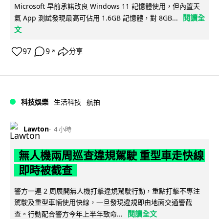
Microsoft 早前承諾改良 Windows 11 記憶體使用，但內置天
閱讀全
氣 App 測試發現最高可佔用 1.6GB 記憶體，對 8GB...
文
97
9
分享
↗
科技娛樂
生活科技
航拍
Lawton
4 小時
無人機兩周巡查違規駕駛 重型車走快線
即時被截查
警方一連 2 周展開無人機打擊違規駕駛行動，重點打擊不專注
駕駛及重型車輛使用快線，一旦發現違規即由地面交通警截
閱讀全文
查。行動配合警方今年上半年致命...