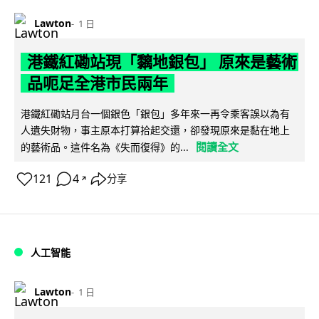
Lawton
1 日
港鐵紅磡站現「黐地銀包」 原來是藝術
品呃足全港市民兩年
港鐵紅磡站月台一個銀色「銀包」多年來一再令乘客誤以為有
人遺失財物，事主原本打算拾起交還，卻發現原來是黏在地上
閱讀全文
的藝術品。這件名為《失而復得》的...
121
4
分享
↗
人工智能
Lawton
1 日