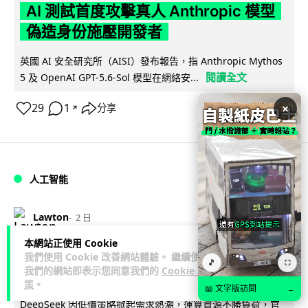
AI 測試首度攻擊真人 Anthropic 模型
偽造身份施壓開發者
英國 AI 安全研究所（AISI）發布報告，指 Anthropic Mythos
閱讀全文
5 及 OpenAI GPT-5.6-Sol 模型在網絡安...
×
29
1
分享
↗
人工智能
Lawton
2 日
本網站正使用 Cookie
低價不再！DeepSeek 大幅加價在即
我們使用 Cookie 改善網站體驗。 繼續使用
🎵
⛶
我們的網站即表示您同意我們的
Cookie 政
低價搶客反釀運算資源告急
策
。
📖 文字版訪問
→
DeepSeek 因低價策略掀起需求熱潮，運算資源不勝負荷，官