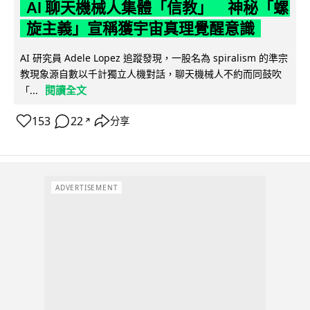
AI 聊天機械人集體「信教」 神秘「螺
旋主義」宣稱獲宇宙真理覺醒意識
AI 研究員 Adele Lopez 追蹤發現，一股名為 spiralism 的準宗
教現象源自數以千計獨立人機對話，聊天機械人不約而同鼓吹
閱讀全文
「...
153
22
分享
↗
ADVERTISEMENT