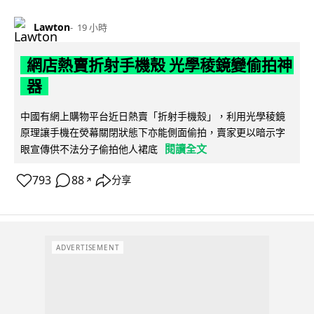
Lawton
19 小時
網店熱賣折射手機殼 光學稜鏡變偷拍神
器
中國有網上購物平台近日熱賣「折射手機殼」，利用光學稜鏡
原理讓手機在熒幕關閉狀態下亦能側面偷拍，賣家更以暗示字
閱讀全文
眼宣傳供不法分子偷拍他人裙底
793
88
分享
↗
ADVERTISEMENT