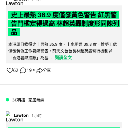
史上最熱 36.9 度僅發黃色警告 紅黑警
告門檻定得過高 林超英轟制度形同陳列
品
本港周日錄得史上最熱 36.9 度，上水更達 39.8 度，惟勞工處
僅發黃色工作暑熱警告。前天文台台長林超英轟現行機制以
閱讀全文
「香港暑熱指數」為基...
62
19
分享
↗
3C科技
家居無線
Lawton
1 小時