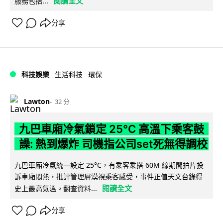
閱讀全文
服務包括...
分享
科技娛樂
生活科技
環保
Lawton
32 分
九巴車廂冷氣鎖定 25°C 高溫下乘客鼓
譟: 熱到爆炸 司機指公司set死無得調校
九巴車廂冷氣統一設定 25°C，有乘客乘搭 60M 線期間拍片投
訴車廂悶熱，批評管理層漠視乘客感受，事件正值天文台錄得
閱讀全文
史上最高氣溫。翻查資料...
分享