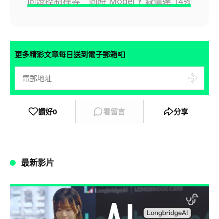
向燈控制桿等 同時 Model Y 減價達 14%
📮
更多精彩文章每日送到電子郵箱
讚好
0
看留言
分享
最新影片