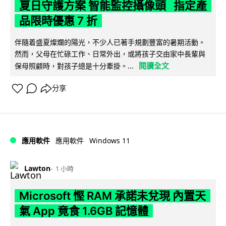
夏日守護方案 智能監控攝像頭 指定產
品限時優惠 7 折
伴隨着盛夏燦爛的陽光，不少人已著手規劃豐富的暑期活動。
然而，父母在忙碌工作、日常外出，或將孩子交由家中長輩與
閱讀全文
保母照顧時，對孩子總是十分牽掛。...
分享
Windows 11
應用軟件
應用軟件
Lawton
1 小時
Microsoft 慳 RAM 承諾未兌現 內置天
氣 App 竟食 1.6GB 記憶體