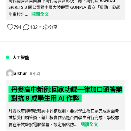
萬代南夢宮集團旗下萬代南夢宮影視工廠、萬代及 BANDAI
SPIRITS 3 間公司對中國大陸假冒 GUNPLA 廠商「星動」發起
閱讀全文
刑事控告...
794
102
分享
↗
人工智能
arthur
6 小時
丹麥高中新例:回家功課一律加口頭答辯
對抗 9 成學生用 AI 作弊
丹麥政府即時收緊高中評核規則，要求學生為在家完成書面考
試接受口頭答辯，藉此核實作品是否由學生自行完成。學校亦
閱讀全文
要在筆試監察電腦螢幕、設定網絡防...