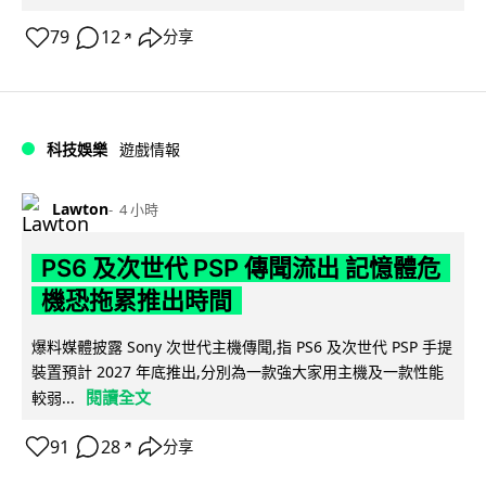
79
12
分享
↗
科技娛樂
遊戲情報
Lawton
4 小時
PS6 及次世代 PSP 傳聞流出 記憶體危
機恐拖累推出時間
爆料媒體披露 Sony 次世代主機傳聞,指 PS6 及次世代 PSP 手提
裝置預計 2027 年底推出,分別為一款強大家用主機及一款性能
閱讀全文
較弱...
91
28
分享
↗