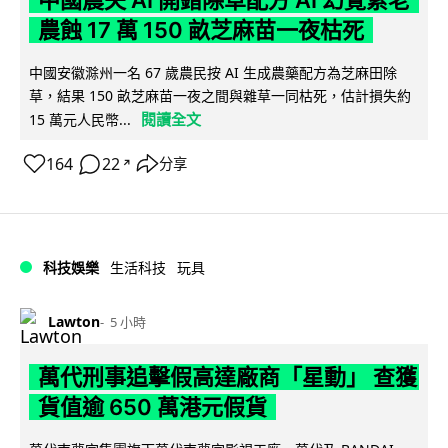
農蝕 17 萬 150 畝芝麻苗一夜枯死
中國安徽滁州一名 67 歲農民按 AI 生成農藥配方為芝麻田除
草，結果 150 畝芝麻苗一夜之間與雜草一同枯死，估計損失約
閱讀全文
15 萬元人民幣...
164
22
分享
↗
科技娛樂
生活科技
玩具
Lawton
5 小時
萬代刑事追擊假高達廠商「星動」 查獲
貨值逾 650 萬港元假貨