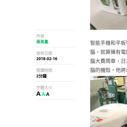
作者
唐美鳳
智能手機和平板
腦，就算擁有電
發佈日期
2018-02-16
腦大費周章，日
腦的機殼，他將
閱讀時間
2分鐘
字體大小
A
A
A