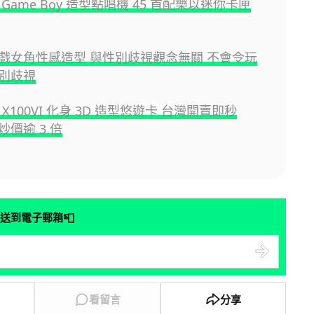
Game Boy 造型點唱機 45 首配樂以迷你卡匣
戲女角性感造型 與性別歧視觀念無關 不會令玩
別歧視
LM X100VI 化身 3D 造型悠遊卡 台灣開賣即秒
價逾 3 倍
📮
送到電子郵箱
看留言
分享