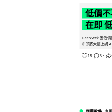
低價不再
在即 
DeepSeek 
布即將大幅上調 A
18
3
↗
應用軟件
應