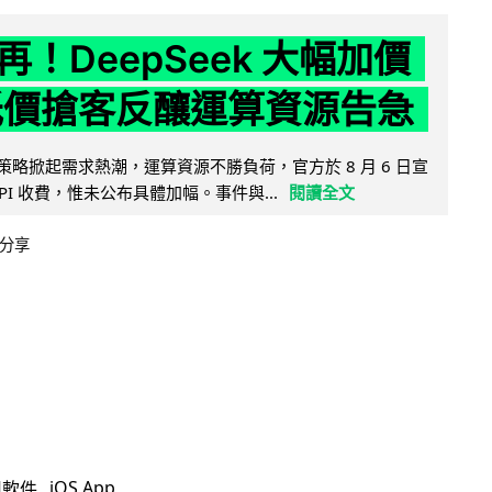
！DeepSeek 大幅加價
低價搶客反釀運算資源告急
因低價策略掀起需求熱潮，運算資源不勝負荷，官方於 8 月 6 日宣
PI 收費，惟未公布具體加幅。事件與...
閱讀全文
分享
iOS App
用軟件