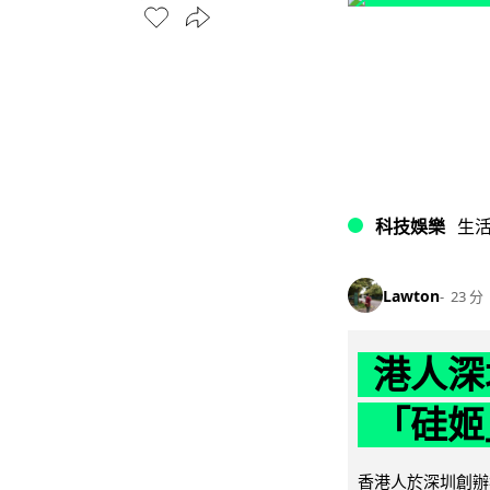
科技娛樂
生
Lawton
23 分
港人深
「硅姬
香港人於深圳創辦初