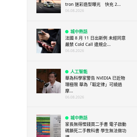
tron 迷彩造型曝光 快充 2...
06.08.2026
城中熱話
法國 8 月 11 日出新例 未經同意
嚴禁 Cold Call 違規企...
06.08.2026
人工智能
華為科學家警告 NVIDIA 已近物
理極限 華為「韜定律」可繞過
摩...
06.08.2026
城中熱話
家長無得慳錢買二手書 電子啟動
碼鎖死二手教科書 學生無法做功
課