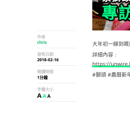
作者
chris
大年初一睇到嘅
詳細內容﹕
發佈日期
2018-02-16
https://unwire
閱讀時間
#獅頭 #農曆新
1分鐘
字體大小
A
A
A