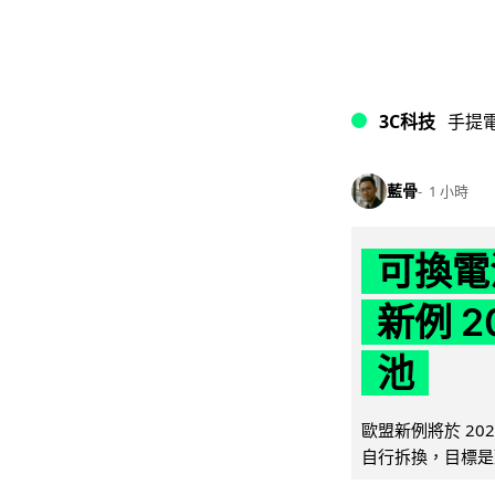
3C科技
手提
藍骨
1 小時
可換電
新例 
池
歐盟新例將於 20
自行拆換，目標是延