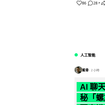
86
28
↗
人工智能
藍骨
2 小時
AI 
秘「螺