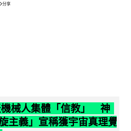
分享
聊天機械人集體「信教」 神
旋主義」宣稱獲宇宙真理覺