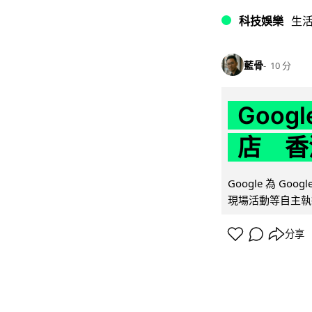
科技娛樂
生
藍骨
10 分
Goo
店 香
Google 為 Go
現場活動等自主執
分享