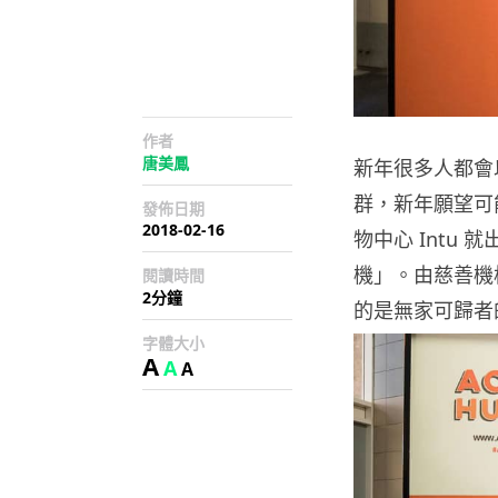
作者
唐美鳳
新年很多人都會
群，新年願望可能
發佈日期
2018-02-16
物中心 Intu
機」。由慈善機構 
閱讀時間
2分鐘
的是無家可歸者
字體大小
A
A
A