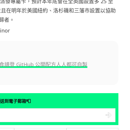
宿者派發專屬卡，預計本年底會在全英國設置多 25 至
，並且在明年於美國紐約、洛杉磯和三藩市設置以協助
歸者。
inor
食譜登 GitHub 公開配方人人都可自製
📮
送到電子郵箱