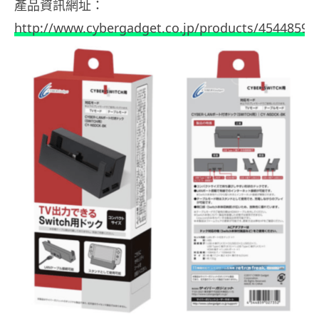
產品資訊網址：
http://www.cybergadget.co.jp/products/45448590