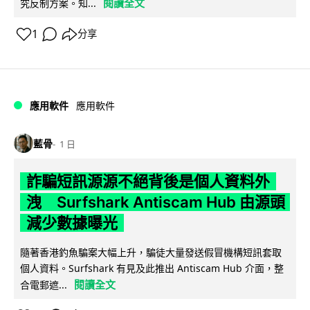
閱讀全文
究反制方案。知...
1
分享
應用軟件
應用軟件
藍骨
1 日
詐騙短訊源源不絕背後是個人資料外
洩 Surfshark Antiscam Hub 由源頭
減少數據曝光
隨著香港釣魚騙案大幅上升，騙徒大量發送假冒機構短訊套取
個人資料。Surfshark 有見及此推出 Antiscam Hub 介面，整
閱讀全文
合電郵遮...