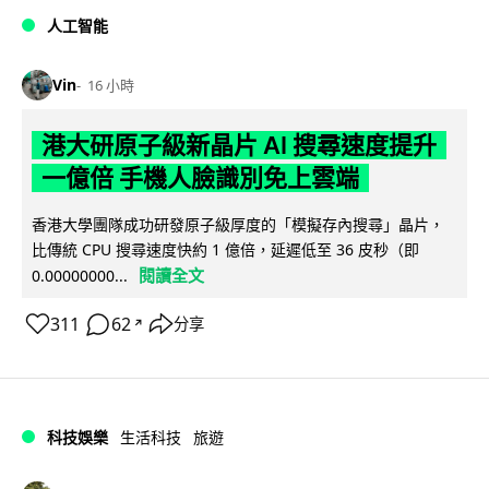
人工智能
Vin
16 小時
港大研原子級新晶片 AI 搜尋速度提升
一億倍 手機人臉識別免上雲端
香港大學團隊成功研發原子級厚度的「模擬存內搜尋」晶片，
比傳統 CPU 搜尋速度快約 1 億倍，延遲低至 36 皮秒（即
閱讀全文
0.00000000...
311
62
分享
↗
科技娛樂
生活科技
旅遊