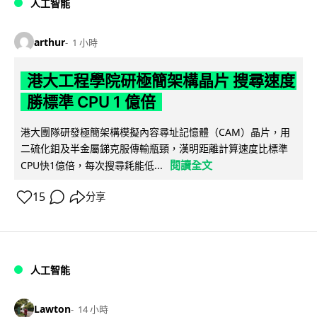
人工智能
arthur
1 小時
港大工程學院研極簡架構晶片 搜尋速度
勝標準 CPU 1 億倍
港大團隊研發極簡架構模擬內容尋址記憶體（CAM）晶片，用
二硫化鉬及半金屬銻克服傳輸瓶頸，漢明距離計算速度比標準
閱讀全文
CPU快1億倍，每次搜尋耗能低...
15
分享
人工智能
Lawton
14 小時