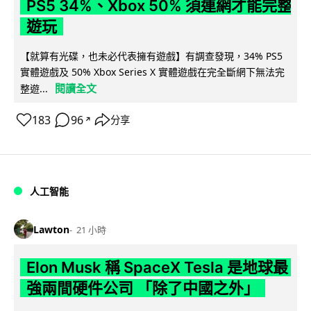
PS5 34%、Xbox 50% 須連網才能完整
遊玩
【就算有光碟，也未必代表擁有遊戲】有調查發現，34% PS5
實體遊戲及 50% Xbox Series X 實體遊戲在完全斷網下無法完
閱讀全文
整遊...
183
96
分享
↗
人工智能
Lawton
21 小時
Elon Musk 稱 SpaceX Tesla 是地球最
強兩間硬件公司 「除了中國之外」