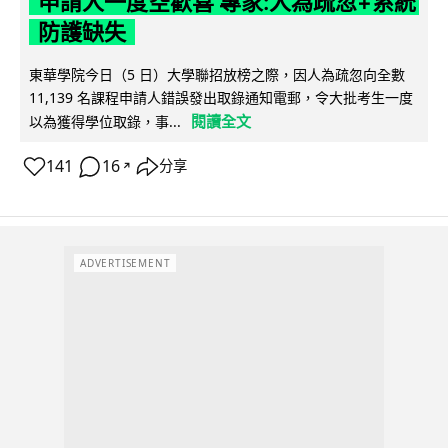
申請人一度空歡喜 專家:人為疏忽+系統
防護缺失
東華學院今日（5 日）大學聯招放榜之際，因人為疏忽向全數
11,139 名課程申請人錯誤發出取錄通知電郵，令大批考生一度
閱讀全文
以為獲得學位取錄，事...
141
16
分享
↗
ADVERTISEMENT