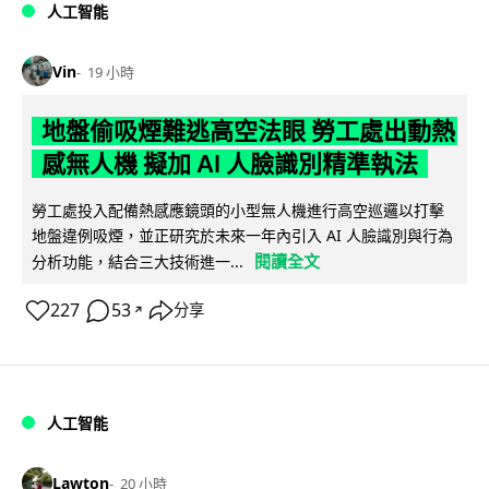
人工智能
Vin
19 小時
地盤偷吸煙難逃高空法眼 勞工處出動熱
感無人機 擬加 AI 人臉識別精準執法
勞工處投入配備熱感應鏡頭的小型無人機進行高空巡邏以打擊
地盤違例吸煙，並正研究於未來一年內引入 AI 人臉識別與行為
閱讀全文
分析功能，結合三大技術進一...
227
53
分享
↗
人工智能
Lawton
20 小時