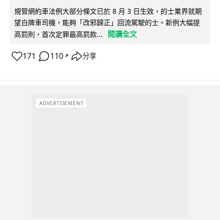
規管網約車法例大部分條文已於 8 月 3 日生效，的士業界就期
望白牌車司機，能夠「改邪歸正」回流駕駛的士。新例大幅提
閱讀全文
高罰則，首次定罪最高罰款...
171
110
分享
↗
ADVERTISEMENT