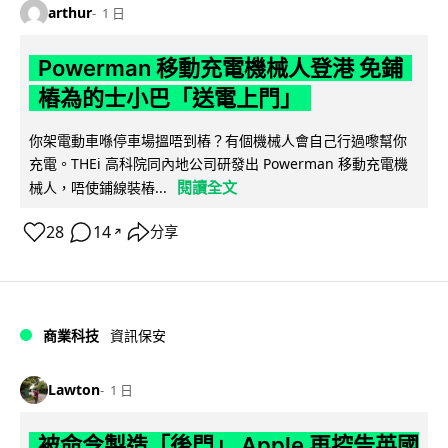
arthur
1 日
Powerman 移動充電機械人登港 免鋪
樁為的士小巴「送電上門」
你架電動車喺停車場搵唔到樁？有個機械人會自己行過嚟幫你
充電。THEi 高科院同內地公司研發出 Powerman 移動充電機
閱讀全文
械人，唔使鋪線裝樁...
28
14
分享
↗
商業科技
資訊保安
Lawton
1 日
被命令製造「後門」 Apple 再控告英國