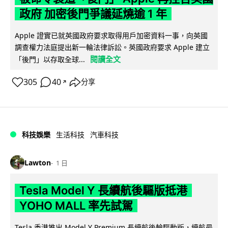
政府 加密後門爭議延燒逾 1 年
Apple 證實已就英國政府要求取得用戶加密資料一事，向英國
調查權力法庭提出新一輪法律訴訟。英國政府要求 Apple 建立
閱讀全文
「後門」以存取全球...
305
40
分享
↗
科技娛樂
生活科技
汽車科技
Lawton
1 日
Tesla Model Y 長續航後驅版抵港
YOHO MALL 率先試駕
Tesla 香港推出 Model Y Premium 長續航後輪驅動版，續航最