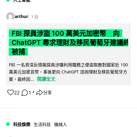
arthur
1 日
FBI 探員涉盜 100 萬美元加密幣 向
ChatGPT 尋求理財及移民葡萄牙建議終
被捕
FBI 一名資深反情報探員涉嫌利用職務之便盜取敵對國家近 100
萬美元加密貨幣，事後更向 ChatGPT 諮詢理財及移民葡萄牙方
閱讀全文
案，最終因...
22
1
分享
↗
科技娛樂
生活科技
機械人