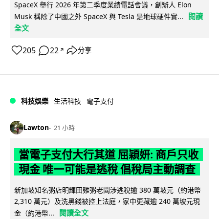
SpaceX 舉行 2026 年第二季度業績電話會議，創辦人 Elon
閱讀
Musk 稱除了中國之外 SpaceX 與 Tesla 是地球硬件實...
全文
205
22
分享
↗
科技娛樂
生活科技
電子支付
Lawton
21 小時
當電子支付大行其道 屈穎妍: 商戶只收
現金 唯一可能是逃稅 倡稅局主動調查
新加坡知名粥店明輝田雞粥老闆涉逃稅逾 380 萬坡元（約港幣
2,310 萬元）及洗黑錢被控上法庭，家中更藏逾 240 萬坡元現
閱讀全文
金（約港幣...