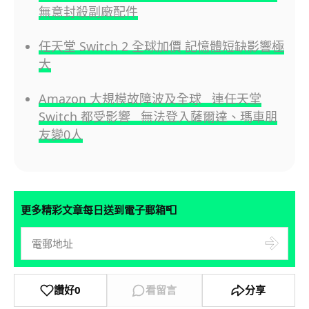
無意封殺副廠配件
任天堂 Switch 2 全球加價 記憶體短缺影響極
大
Amazon 大規模故障波及全球 連任天堂
Switch 都受影響 無法登入薩爾達、瑪車朋
友變0人
📮
更多精彩文章每日送到電子郵箱
讚好
0
看留言
分享