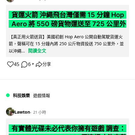
貨運火箭 沖繩飛台灣僅需 15 分鐘 Hop
Aero 將 550 磅貨物運送至 725 公里外
【真正用火箭送貨】美國初創 Hop Aero 公開自動駕駛貨運火
箭，聲稱可在 15 分鐘內將 250 公斤物資投送 750 公里外，並
閱讀全文
以沖繩...
45
6
分享
↗
科技娛樂
遊戲情報
Lawton
21 小時
有實體光碟未必代表你擁有遊戲 調查：