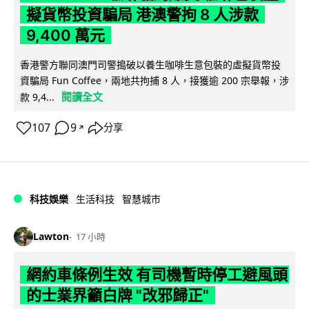
擬貨幣投資騙局 港澳警拘 8 人涉款
9,400 萬元
香港警方聯同澳門司警搗破以養生咖啡生意包裝的虛擬貨幣投
資騙局 Fun Coffee，兩地共拘捕 8 人，接獲逾 200 宗舉報，涉
閱讀全文
款 9,4...
107
9
分享
↗
科技娛樂
生活科技
智慧城市
Lawton
17 小時
網約車條例生效 有司機暫時停工避風頭
的士業界籲白牌 "改邪歸正"