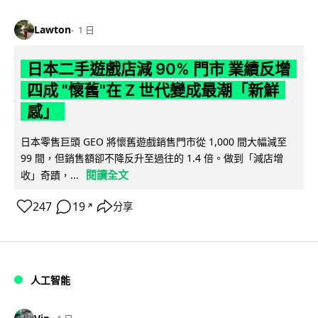
Lawton
1 日
日本二手遊戲店減 90% 門市 業績反增
四成 "懷舊"在 Z 世代變成最潮「新鮮
感」
日本零售巨頭 GEO 將懷舊遊戲銷售門市從 1,000 間大幅減至
99 間，但銷售額卻不降反升至過往的 1.4 倍。做到「減店增
閱讀全文
收」奇蹟，...
247
19
分享
↗
人工智能