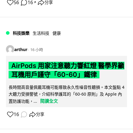
56
16
分享
↗
科技娛樂
生活科技
健康
arthur
16 小時
AirPods 用家注意聽力響紅燈 醫學界籲
耳機用戶謹守「60-60」鐵律
長時間高音量佩戴耳機可能導致永久性噪音性聽損。本文盤點 4
大聽力受損警號，介紹科學護耳的「60-60 原則」及 Apple 內
閱讀全文
置防護功能，...
16
分享