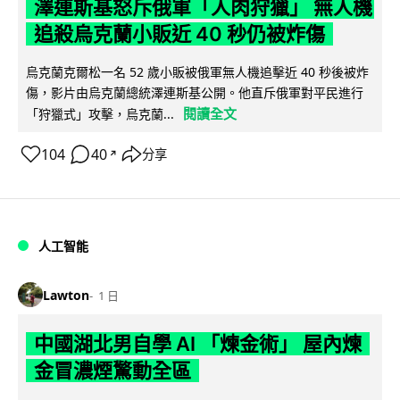
澤連斯基怒斥俄軍「人肉狩獵」 無人機
追殺烏克蘭小販近 40 秒仍被炸傷
烏克蘭克爾松一名 52 歲小販被俄軍無人機追擊近 40 秒後被炸
傷，影片由烏克蘭總統澤連斯基公開。他直斥俄軍對平民進行
閱讀全文
「狩獵式」攻擊，烏克蘭...
104
40
分享
↗
人工智能
Lawton
1 日
中國湖北男自學 AI 「煉金術」 屋內煉
金冒濃煙驚動全區