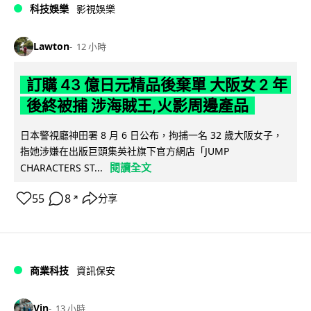
科技娛樂
影視娛樂
Lawton
12 小時
訂購 43 億日元精品後棄單 大阪女 2 年
後終被捕 涉海賊王,火影周邊產品
日本警視廳神田署 8 月 6 日公布，拘捕一名 32 歲大阪女子，
指她涉嫌在出版巨頭集英社旗下官方網店「JUMP
閱讀全文
CHARACTERS ST...
55
8
分享
↗
商業科技
資訊保安
Vin
13 小時