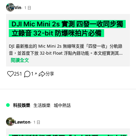
Vin
1 日
DJI Mic Mini 2s 實測 四發一收同步獨
立錄音 32-bit 防爆咪拍片必備
DJI 最新推出的 Mic Mini 2s 無線咪支援「四發一收」分軌錄
音，並首度下放 32-bit Float 浮點內錄功能。本文經實測其...
閱讀全文
251
1
分享
↗
科技娛樂
生活娛樂
城中熱話
Lawton
1 日