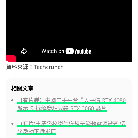
資料來源：Techcrunch
相關文章:
【有片睇】中國二手平台購入平價 RTX 4080
顯示卡 拆解發現只裝 RTX 3060 晶片
（有片)重慶職校學生違規帶流動電源被查 情
緒激動下跪求情