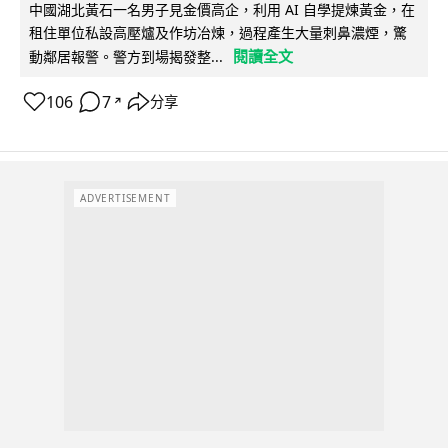
中國湖北黃石一名男子見金價高企，利用 AI 自學提煉黃金，在
租住單位私設高壓爐及作坊冶煉，過程產生大量刺鼻濃煙，驚
閱讀全文
動鄰居報警。警方到場揭發整...
106
7
分享
↗
ADVERTISEMENT