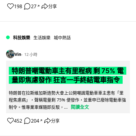
198
27
分享
↗
科技娛樂
生活娛樂
城中熱話
Vin
12 小時
特朗普嘲電動車主有里程病 剩 75% 電
量即焦慮發作 狂言一手終結電車指令
特朗普在拉斯維加斯造勢大會上公開嘲諷電動車車主患有「里
程焦慮病」，聲稱電量剩 75% 便發作，並重申已廢除電動車強
閱讀全文
制令。惟專業車媒隨即反駁，...
452
204
分享
↗