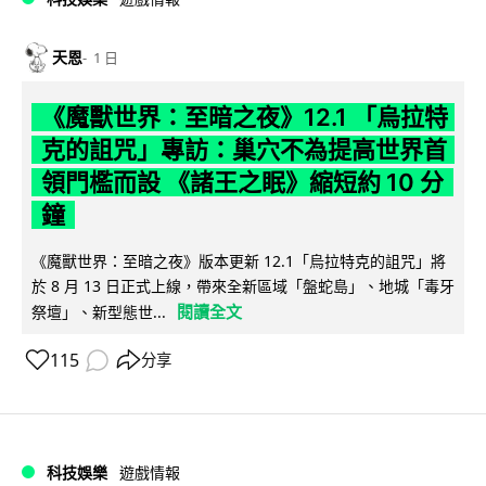
天恩
1 日
《魔獸世界：至暗之夜》12.1 「烏拉特
克的詛咒」專訪：巢穴不為提高世界首
領門檻而設 《諸王之眠》縮短約 10 分
鐘
《魔獸世界：至暗之夜》版本更新 12.1「烏拉特克的詛咒」將
於 8 月 13 日正式上線，帶來全新區域「盤蛇島」、地城「毒牙
閱讀全文
祭壇」、新型態世...
115
分享
科技娛樂
遊戲情報