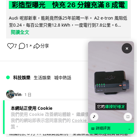
彩造型曝光 快充 26 分鐘充滿 8 成電
Audi 呢部新車，能耗竟然係25年前嘅一半。 A2 e-tron 風阻低
至0.24，每百公里只需12.8 kWh，一度電行到7.8公里。6...
閱讀全文
7
1
分享
↗
×
科技娛樂
生活娛樂
城中熱話
Vin
1 日
本網站正使用 Cookie
法國 8 月 11 日出新例 未經同意嚴禁
我們使用 Cookie 改善網站體驗。 繼續使用
🎵
⛶
Cold Call 違規企業最高罰 345 萬
我們的網站即表示您同意我們的
Cookie 政
策
。
📖 詳細評測
→
法國將於 8 月 11 日起實施新例，全面禁止企業未經消費者同意