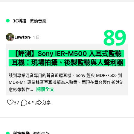
3C科技
流動音樂
89
Lawton
1 日
【評測】Sony IER-M500 入耳式監聽
耳機：現場拍攝、後製監聽與人聲利器
談到專業混音專用的聲音監聽耳機，Sony 經典 MDR-7506 到
MDR-M1 專業錄音室耳機都為人熟悉。而現在舞台製作者與創
閱讀全文
意影像製作...
37
4
分享
↗
科技娛樂
遊戲情報