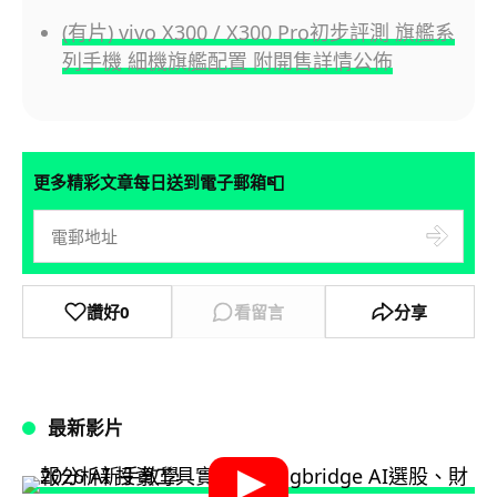
(有片) vivo X300 / X300 Pro初步評測 旗艦系
列手機 細機旗艦配置 附開售詳情公佈
📮
更多精彩文章每日送到電子郵箱
讚好
0
看留言
分享
最新影片