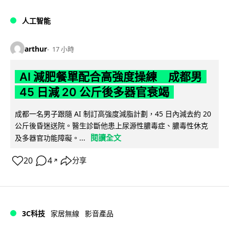
人工智能
arthur
17 小時
AI 減肥餐單配合高強度操練 成都男
45 日減 20 公斤後多器官衰竭
成都一名男子跟隨 AI 制訂高強度減脂計劃，45 日內減去約 20
公斤後昏迷送院。醫生診斷他患上尿源性膿毒症、膿毒性休克
閱讀全文
及多器官功能障礙。...
20
4
分享
↗
3C科技
家居無線
影音產品