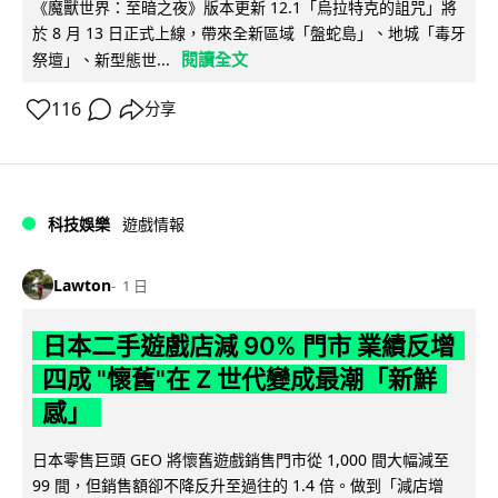
《魔獸世界：至暗之夜》版本更新 12.1「烏拉特克的詛咒」將
於 8 月 13 日正式上線，帶來全新區域「盤蛇島」、地城「毒牙
閱讀全文
祭壇」、新型態世...
116
分享
科技娛樂
遊戲情報
Lawton
1 日
日本二手遊戲店減 90% 門市 業績反增
四成 "懷舊"在 Z 世代變成最潮「新鮮
感」
日本零售巨頭 GEO 將懷舊遊戲銷售門市從 1,000 間大幅減至
99 間，但銷售額卻不降反升至過往的 1.4 倍。做到「減店增