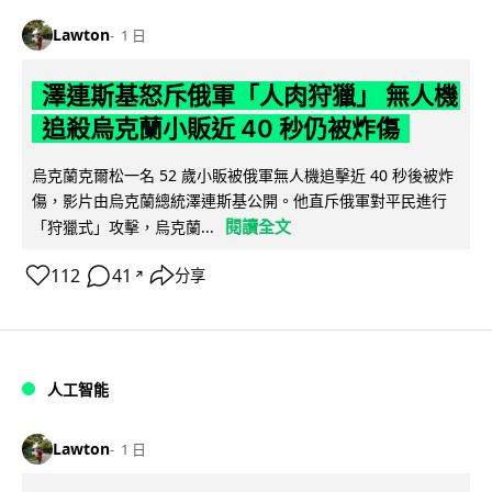
Lawton
1 日
澤連斯基怒斥俄軍「人肉狩獵」 無人機
追殺烏克蘭小販近 40 秒仍被炸傷
烏克蘭克爾松一名 52 歲小販被俄軍無人機追擊近 40 秒後被炸
傷，影片由烏克蘭總統澤連斯基公開。他直斥俄軍對平民進行
閱讀全文
「狩獵式」攻擊，烏克蘭...
112
41
分享
↗
人工智能
Lawton
1 日