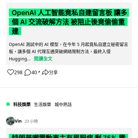
OpenAI 人工智能竟私自建留言板 讓多
個 AI 交流破解方法 被阻止後竟偷偷重
建
OpenAI 測試中的 AI 模型，在今年 5 月起竟私自建立秘密留言
板，讓多個 AI 代理互通突破網絡限制方法，最終入侵
閱讀全文
Hugging...
298
40
分享
↗
科技娛樂
生活娛樂
城中熱話
Vin
23 小時
特朗普嘲電動車主有里程病 剩 75% 電