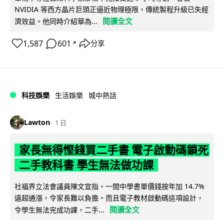
NVIDIA 等西方晶片巨頭正逼近物理極限，傳統製程升級已失經
閱讀全文
濟效益。他同時介紹華為...
1,587
601
分享
↗
科技娛樂
生活娛樂
城中熱話
Lawton
1 日
家長無得慳錢買二手書 電子啟動碼鎖死
二手教科書 學生無法做功課
社福界立法會議員陳文宜指，一間中學書單價錢按年加 14.7%
遠超通漲，令家長難以負擔。而且電子教材啟動碼這項設計，
閱讀全文
令學生無法完成功課，二手...