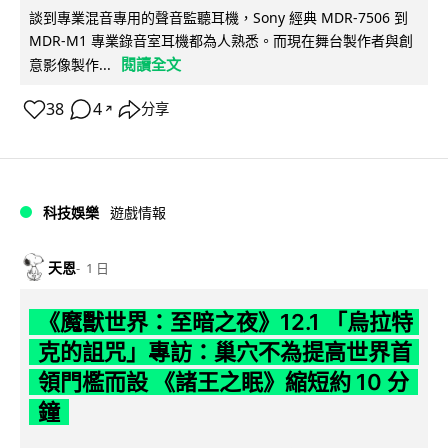
談到專業混音專用的聲音監聽耳機，Sony 經典 MDR-7506 到
MDR-M1 專業錄音室耳機都為人熟悉。而現在舞台製作者與創
閱讀全文
意影像製作...
38
4
分享
↗
科技娛樂
遊戲情報
天恩
1 日
《魔獸世界：至暗之夜》12.1 「烏拉特
克的詛咒」專訪：巢穴不為提高世界首
領門檻而設 《諸王之眠》縮短約 10 分
鐘