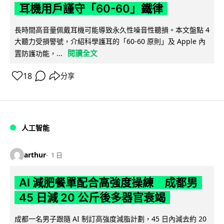
耳機用戶謹守「60-60」鐵律
長時間高音量佩戴耳機可能導致永久性噪音性聽損。本文盤點 4
大聽力受損警號，介紹科學護耳的「60-60 原則」及 Apple 內
閱讀全文
置防護功能，...
18
分享
人工智能
arthur
1 日
AI 減肥餐單配合高強度操練 成都男
45 日減 20 公斤後多器官衰竭
成都一名男子跟隨 AI 制訂高強度減脂計劃，45 日內減去約 20