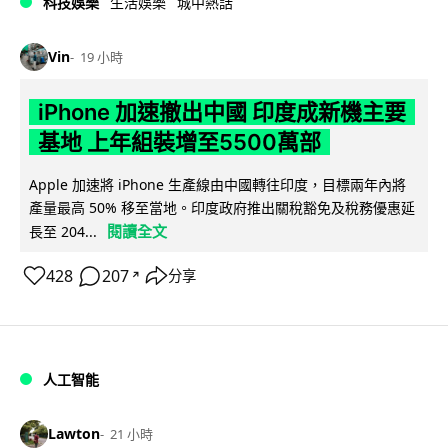
科技娛樂
生活娛樂
城中熱話
Vin
19 小時
iPhone 加速撤出中國 印度成新機主要
基地 上年組裝增至5500萬部
Apple 加速將 iPhone 生產線由中國轉往印度，目標兩年內將
產量最高 50% 移至當地。印度政府推出關稅豁免及稅務優惠延
閱讀全文
長至 204...
428
207
分享
↗
人工智能
Lawton
21 小時