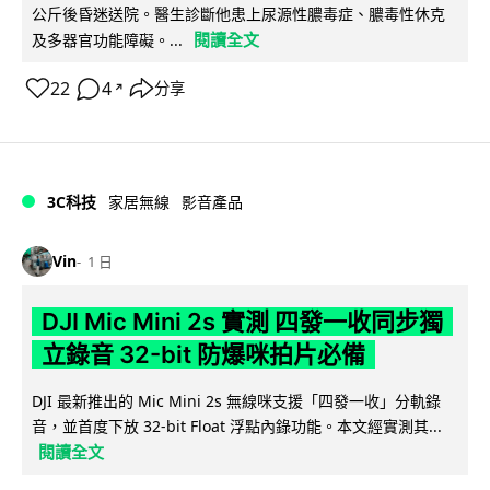
公斤後昏迷送院。醫生診斷他患上尿源性膿毒症、膿毒性休克
閱讀全文
及多器官功能障礙。...
22
4
分享
↗
3C科技
家居無線
影音產品
Vin
1 日
DJI Mic Mini 2s 實測 四發一收同步獨
立錄音 32-bit 防爆咪拍片必備
DJI 最新推出的 Mic Mini 2s 無線咪支援「四發一收」分軌錄
音，並首度下放 32-bit Float 浮點內錄功能。本文經實測其...
閱讀全文