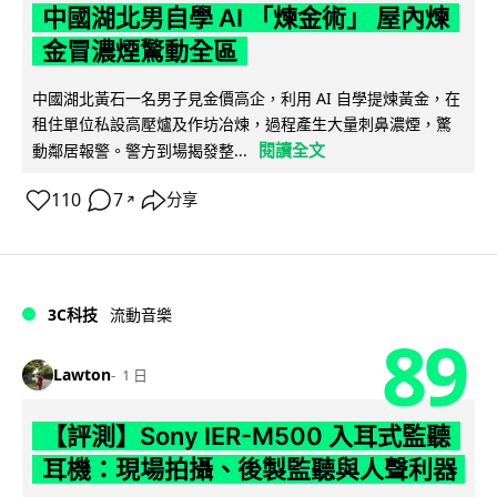
中國湖北男自學 AI 「煉金術」 屋內煉
金冒濃煙驚動全區
中國湖北黃石一名男子見金價高企，利用 AI 自學提煉黃金，在
租住單位私設高壓爐及作坊冶煉，過程產生大量刺鼻濃煙，驚
閱讀全文
動鄰居報警。警方到場揭發整...
110
7
分享
↗
3C科技
流動音樂
89
Lawton
1 日
【評測】Sony IER-M500 入耳式監聽
耳機：現場拍攝、後製監聽與人聲利器