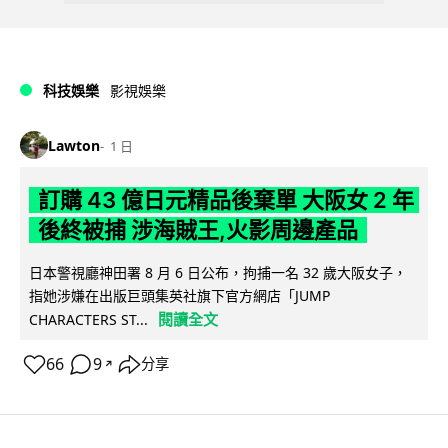
科技娛樂
影視娛樂
Lawton
1 日
訂購 43 億日元精品後棄單 大阪女 2 年
後終被捕 涉海賊王,火影周邊產品
日本警視廳神田署 8 月 6 日公布，拘捕一名 32 歲大阪女子，
指她涉嫌在出版巨頭集英社旗下官方網店「JUMP
閱讀全文
CHARACTERS ST...
66
9
分享
↗