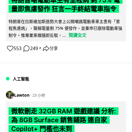
量即焦慮發作 狂言一手終結電車指令
特朗普在拉斯維加斯造勢大會上公開嘲諷電動車車主患有「里
程焦慮病」，聲稱電量剩 75% 便發作，並重申已廢除電動車強
閱讀全文
制令。惟專業車媒隨即反駁，...
553
249
分享
↗
人工智能
Lawton
23 小時
微軟刪走 32GB RAM 遊戲建議 分析:
為 8GB Surface 銷售鋪路 連自家
Copilot+ 門檻也未到