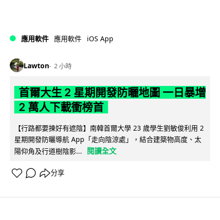
iOS App
應用軟件
應用軟件
Lawton
2 小時
首爾大生 2 星期開發防曬地圖 一日暴增
2 萬人下載衝榜首
【行路都要揀好有遮陰】南韓首爾大學 23 歲學生劉敏俊利用 2
星期開發防曬導航 App「走向陰涼處」，結合建築物高度、太
閱讀全文
陽仰角及行道樹陰影...
分享