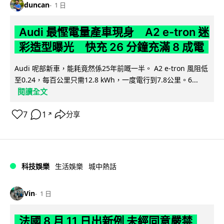
duncan
1 日
Audi 最慳電量產車現身 A2 e-tron 迷
彩造型曝光 快充 26 分鐘充滿 8 成電
Audi 呢部新車，能耗竟然係25年前嘅一半。 A2 e-tron 風阻低
至0.24，每百公里只需12.8 kWh，一度電行到7.8公里。6...
閱讀全文
7
1
分享
↗
科技娛樂
生活娛樂
城中熱話
Vin
1 日
法國 8 月 11 日出新例 未經同意嚴禁