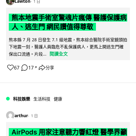
Lawton
1 日
熊本地震手術室驚魂片瘋傳 醫護保護病
人、逃生門 網民讚值得尊敬
熊本縣 7 月 28 日發生 7.1 級地震，熊本綜合醫院手術室鏡頭拍
下地震一刻，醫護人員臨危不亂保護病人，更馬上開逃生門確
閱讀全文
保出口流通。片段...
67
17
分享
↗
科技娛樂
生活科技
健康
arthur
1 日
AirPods 用家注意聽力響紅燈 醫學界籲