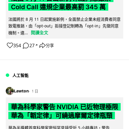
Cold Call 違規企業最高罰 345 萬
法國將於 8 月 11 日起實施新例，全面禁止企業未經消費者同意
致電推銷，由「opt-out」拒接登記制轉為「opt-in」先徵同意
閱讀全文
機制。違...
354
27
分享
↗
人工智能
Lawton
1 日
華為科學家警告 NVIDIA 已近物理極限
華為「韜定律」可繞過摩爾定律瓶頸
華為半導體首席科學家廖恒罕見接受近 5 小時專訪，警告