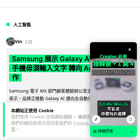
人工智能
Vin
2 日
×
Samsung 展示 Galaxy AI 新方向 未來
手機毋須輸入文字 轉向 Agent 全自動操
作
Samsung 電子 MX 部門顧客體驗辦公室主管兼副總裁 Jay Kim
閱讀全
表示，品牌正推動 Galaxy AI 邁向全自動化 Agent...
文
本網站正使用 Cookie
我們使用 Cookie 改善網站體驗。 繼續使用
29
4
🎵
分享
⛶
↗
我們的網站即表示您同意我們的
Cookie 政
策
。
📖 詳細評測
→