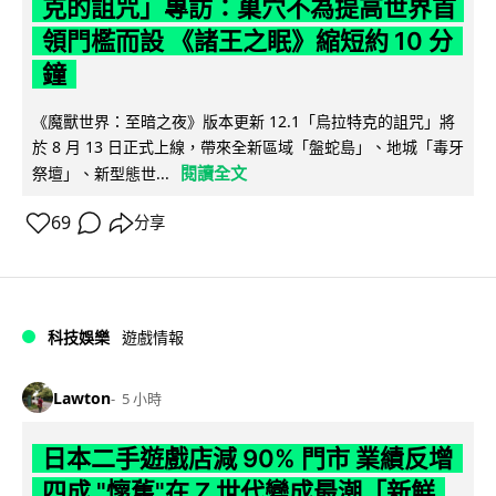
克的詛咒」專訪：巢穴不為提高世界首
領門檻而設 《諸王之眠》縮短約 10 分
鐘
《魔獸世界：至暗之夜》版本更新 12.1「烏拉特克的詛咒」將
於 8 月 13 日正式上線，帶來全新區域「盤蛇島」、地城「毒牙
閱讀全文
祭壇」、新型態世...
69
分享
科技娛樂
遊戲情報
Lawton
5 小時
日本二手遊戲店減 90% 門市 業績反增
四成 "懷舊"在 Z 世代變成最潮「新鮮