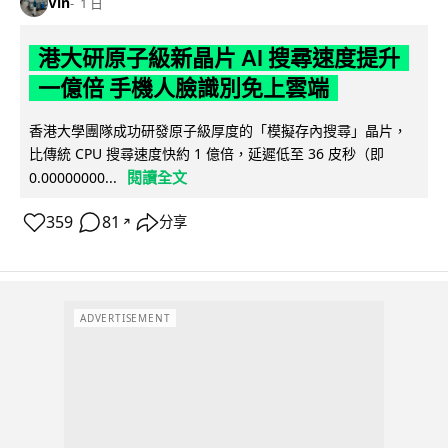
Vin
1 日
港大研原子級新晶片 AI 搜尋速度提升
一億倍 手機人臉識別免上雲端
香港大學團隊成功研發原子級厚度的「模擬存內搜尋」晶片，
比傳統 CPU 搜尋速度快約 1 億倍，延遲低至 36 皮秒（即
閱讀全文
0.00000000...
359
81
分享
↗
ADVERTISEMENT