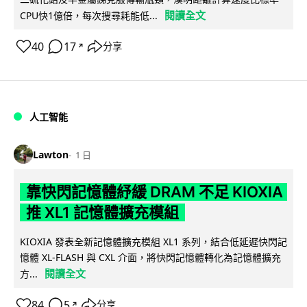
閱讀全文
CPU快1億倍，每次搜尋耗能低...
40
17
分享
↗
人工智能
Lawton
1 日
靠快閃記憶體紓緩 DRAM 不足 KIOXIA
推 XL1 記憶體擴充模組
KIOXIA 發表全新記憶體擴充模組 XL1 系列，結合低延遲快閃記
憶體 XL-FLASH 與 CXL 介面，將快閃記憶體轉化為記憶體擴充
閱讀全文
方...
84
5
分享
↗