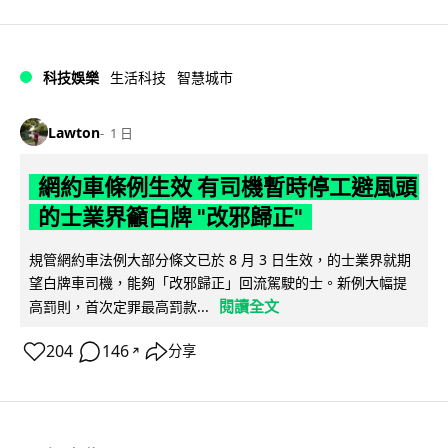
科技娛樂
生活科技
智慧城市
Lawton
1 日
網約車條例生效 有司機暫時停工避風頭
的士業界籲白牌 "改邪歸正"
規管網約車法例大部分條文已於 8 月 3 日生效，的士業界就期
望白牌車司機，能夠「改邪歸正」回流駕駛的士。新例大幅提
閱讀全文
高罰則，首次定罪最高罰款...
204
146
分享
↗