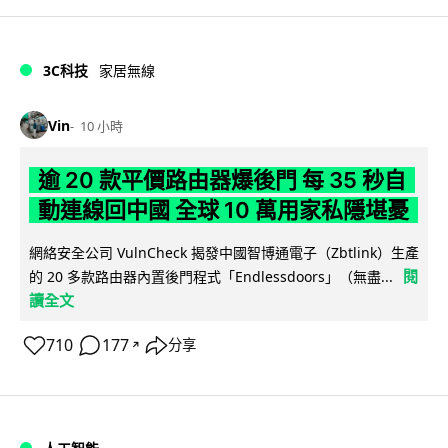
3C科技
家居無線
Vin
10 小時
逾 20 款平價路由器爆後門 每 35 秒自
動連線回中國 全球 10 萬用家私隱堪憂
網絡安全公司 VulnCheck 揭發中國智博通電子（Zbtlink）生產
閱
的 20 多款路由器內置後門程式「Endlessdoors」（無盡...
讀全文
710
177
分享
↗