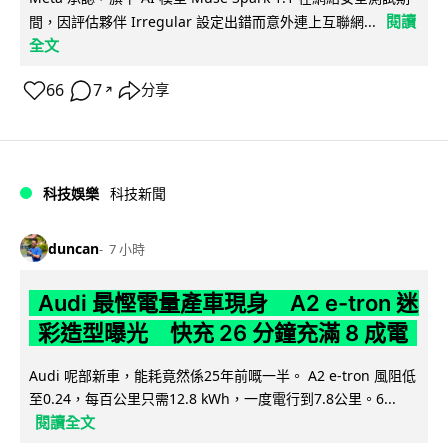
閱讀
間，因評估夥伴 Irregular 設定出錯而意外連上互聯網...
全文
66
7
分享
↗
科技娛樂
科技新聞
duncan
7 小時
Audi 最慳電量產車現身 A2 e-tron 迷
彩造型曝光 快充 26 分鐘充滿 8 成電
Audi 呢部新車，能耗竟然係25年前嘅一半。 A2 e-tron 風阻低
至0.24，每百公里只需12.8 kWh，一度電行到7.8公里。6...
閱讀全文