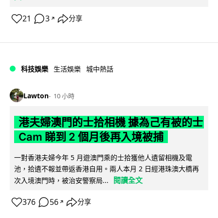
21
3
分享
↗
科技娛樂
生活娛樂
城中熱話
Lawton
10 小時
港夫婦澳門的士拾相機 據為己有被的士
Cam 睇到 2 個月後再入境被捕
一對香港夫婦今年 5 月遊澳門乘的士拾獲他人遺留相機及電
池，拾遺不報並帶返香港自用。兩人本月 2 日經港珠澳大橋再
閱讀全文
次入境澳門時，被治安警察局...
376
56
分享
↗