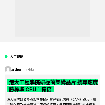
人工智能
arthur
14 小時
港大工程學院研極簡架構晶片 搜尋速度
勝標準 CPU 1 億倍
港大團隊研發極簡架構模擬內容尋址記憶體（CAM）晶片，用
二硫化鉬及半金屬銻克服傳輸瓶頸，漢明距離計算速度比標準