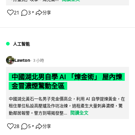
21
3
分享
↗
人工智能
Lawton
3 小時
中國湖北男自學 AI 「煉金術」 屋內煉
金冒濃煙驚動全區
中國湖北黃石一名男子見金價高企，利用 AI 自學提煉黃金，在
租住單位私設高壓爐及作坊冶煉，過程產生大量刺鼻濃煙，驚
閱讀全文
動鄰居報警。警方到場揭發整...
28
5
分享
↗