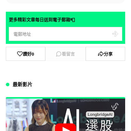
📮
更多精彩文章每日送到電子郵箱
讚好
0
看留言
分享
最新影片