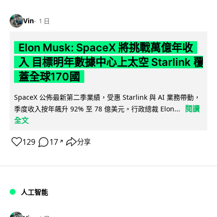
Vin
1 日
Elon Musk: SpaceX 將挑戰萬億年收
入 目標明年數據中心上太空 Starlink 覆
蓋全球170國
SpaceX 公佈最新第二季業績，受惠 Starlink 與 AI 業務帶動，
閱讀
季度收入按年飆升 92% 至 78 億美元。行政總裁 Elon...
全文
129
17
分享
↗
人工智能