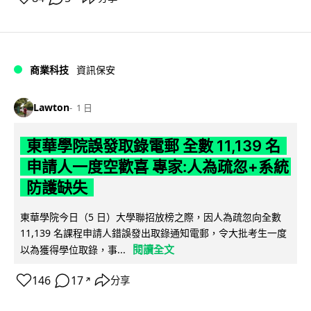
商業科技
資訊保安
Lawton
1 日
東華學院誤發取錄電郵 全數 11,139 名
申請人一度空歡喜 專家:人為疏忽+系統
防護缺失
東華學院今日（5 日）大學聯招放榜之際，因人為疏忽向全數
11,139 名課程申請人錯誤發出取錄通知電郵，令大批考生一度
閱讀全文
以為獲得學位取錄，事...
146
17
分享
↗