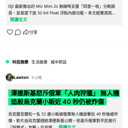
DJI 最新推出的 Mic Mini 2s 無線咪支援「四發一收」分軌錄
音，並首度下放 32-bit Float 浮點內錄功能。本文經實測其...
閱讀全文
分享
科技娛樂
生活娛樂
城中熱話
Lawton
3 小時
澤連斯基怒斥俄軍「人肉狩獵」 無人機
追殺烏克蘭小販近 40 秒仍被炸傷
烏克蘭克爾松一名 52 歲小販被俄軍無人機追擊近 40 秒後被炸
傷，影片由烏克蘭總統澤連斯基公開。他直斥俄軍對平民進行
閱讀全文
「狩獵式」攻擊，烏克蘭...