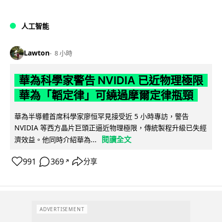
人工智能
Lawton
8 小時
華為科學家警告 NVIDIA 已近物理極限
華為「韜定律」可繞過摩爾定律瓶頸
華為半導體首席科學家廖恒罕見接受近 5 小時專訪，警告
NVIDIA 等西方晶片巨頭正逼近物理極限，傳統製程升級已失經
閱讀全文
濟效益。他同時介紹華為...
991
369
分享
↗
ADVERTISEMENT