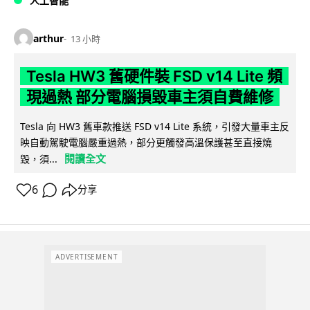
人工智能
arthur
13 小時
Tesla HW3 舊硬件裝 FSD v14 Lite 頻
現過熱 部分電腦損毀車主須自費維修
Tesla 向 HW3 舊車款推送 FSD v14 Lite 系統，引發大量車主反
映自動駕駛電腦嚴重過熱，部分更觸發高溫保護甚至直接燒
閱讀全文
毀，須...
6
分享
ADVERTISEMENT