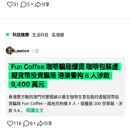
31
5
分享
↗
科技娛樂
生活科技
區塊鏈
Lawton
1 日
Fun Coffee 咖啡騙局爆煲 咖啡包裝虛
擬貨幣投資騙局 港澳警拘 8 人涉款
9,400 萬元
香港警方聯同澳門司警搗破以養生咖啡生意包裝的虛擬貨幣投
資騙局 Fun Coffee，兩地共拘捕 8 人，接獲逾 200 宗舉報，涉
閱讀全文
款 9,4...
118
9
分享
↗