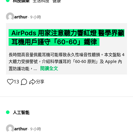
科技娛樂
生活科技
健康
arthur
9 小時
AirPods 用家注意聽力響紅燈 醫學界籲
耳機用戶謹守「60-60」鐵律
長時間高音量佩戴耳機可能導致永久性噪音性聽損。本文盤點 4
大聽力受損警號，介紹科學護耳的「60-60 原則」及 Apple 內
閱讀全文
置防護功能，...
13
分享
人工智能
arthur
9 小時