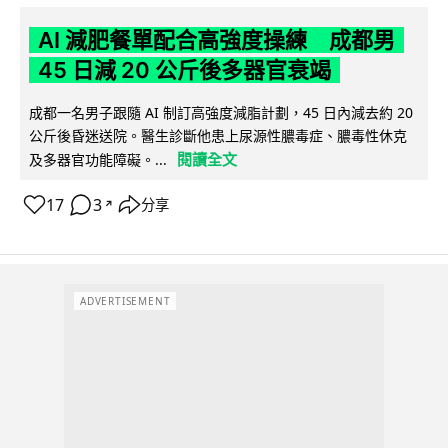
AI 減肥餐單配合高強度操練 成都男
45 日減 20 公斤後多器官衰竭
成都一名男子跟隨 AI 制訂高強度減脂計劃，45 日內減去約 20
公斤後昏迷送院。醫生診斷他患上尿源性膿毒症、膿毒性休克
閱讀全文
及多器官功能障礙。...
17
3
分享
↗
ADVERTISEMENT