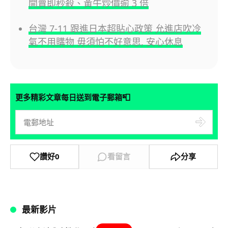
開賣即秒殺、黃牛炒價逾 3 倍
台灣 7-11 跟進日本超貼心政策 允進店吹冷
氣不用購物 毋須怕不好意思, 安心休息
📮
更多精彩文章每日送到電子郵箱
讚好
0
看留言
分享
最新影片