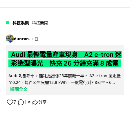
科技娛樂
科技新聞
duncan
1 日
Audi 最慳電量產車現身 A2 e-tron 迷
彩造型曝光 快充 26 分鐘充滿 8 成電
Audi 呢部新車，能耗竟然係25年前嘅一半。 A2 e-tron 風阻低
至0.24，每百公里只需12.8 kWh，一度電行到7.8公里。6...
閱讀全文
7
1
分享
↗