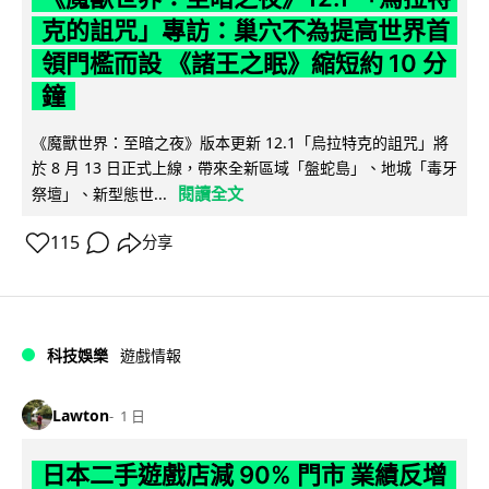
克的詛咒」專訪：巢穴不為提高世界首
領門檻而設 《諸王之眠》縮短約 10 分
鐘
《魔獸世界：至暗之夜》版本更新 12.1「烏拉特克的詛咒」將
於 8 月 13 日正式上線，帶來全新區域「盤蛇島」、地城「毒牙
閱讀全文
祭壇」、新型態世...
115
分享
科技娛樂
遊戲情報
Lawton
1 日
日本二手遊戲店減 90% 門市 業績反增