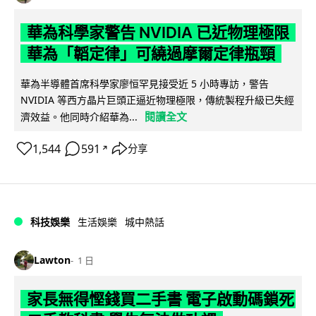
華為科學家警告 NVIDIA 已近物理極限
華為「韜定律」可繞過摩爾定律瓶頸
華為半導體首席科學家廖恒罕見接受近 5 小時專訪，警告
NVIDIA 等西方晶片巨頭正逼近物理極限，傳統製程升級已失經
閱讀全文
濟效益。他同時介紹華為...
1,544
591
分享
↗
科技娛樂
生活娛樂
城中熱話
Lawton
1 日
家長無得慳錢買二手書 電子啟動碼鎖死