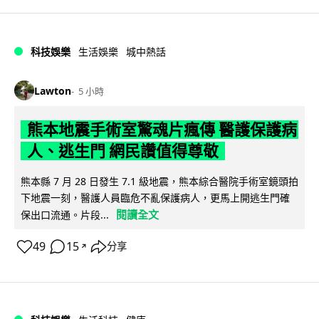
科技娛樂
生活娛樂
城中熱話
Lawton
5 小時
熊本地震手術室驚魂片瘋傳 醫護保護病
人、逃生門 網民讚值得尊敬
熊本縣 7 月 28 日發生 7.1 級地震，熊本綜合醫院手術室鏡頭拍
下地震一刻，醫護人員臨危不亂保護病人，更馬上開逃生門確
閱讀全文
保出口流通。片段...
49
15
分享
↗