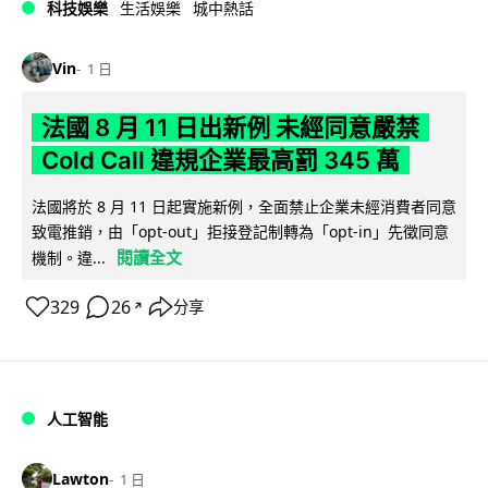
科技娛樂
生活娛樂
城中熱話
Vin
1 日
法國 8 月 11 日出新例 未經同意嚴禁
Cold Call 違規企業最高罰 345 萬
法國將於 8 月 11 日起實施新例，全面禁止企業未經消費者同意
致電推銷，由「opt-out」拒接登記制轉為「opt-in」先徵同意
閱讀全文
機制。違...
329
26
分享
↗
人工智能
Lawton
1 日