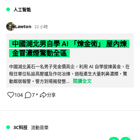
人工智能
Lawton
22 小時
中國湖北男自學 AI 「煉金術」 屋內煉
金冒濃煙驚動全區
中國湖北黃石一名男子見金價高企，利用 AI 自學提煉黃金，在
租住單位私設高壓爐及作坊冶煉，過程產生大量刺鼻濃煙，驚
閱讀全文
動鄰居報警。警方到場揭發整...
104
7
分享
↗
3C科技
流動音樂