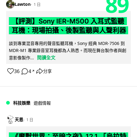
89
Lawton
1 日
【評測】Sony IER-M500 入耳式監聽
耳機：現場拍攝、後製監聽與人聲利器
談到專業混音專用的聲音監聽耳機，Sony 經典 MDR-7506 到
MDR-M1 專業錄音室耳機都為人熟悉。而現在舞台製作者與創
閱讀全文
意影像製作...
36
4
分享
↗
科技娛樂
遊戲情報
天恩
1 日
《魔獸世界：至暗之夜》12.1 「烏拉特