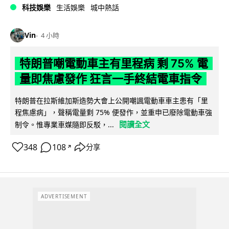
科技娛樂
生活娛樂
城中熱話
Vin
4 小時
特朗普嘲電動車主有里程病 剩 75% 電
量即焦慮發作 狂言一手終結電車指令
特朗普在拉斯維加斯造勢大會上公開嘲諷電動車車主患有「里
程焦慮病」，聲稱電量剩 75% 便發作，並重申已廢除電動車強
閱讀全文
制令。惟專業車媒隨即反駁，...
348
108
分享
↗
ADVERTISEMENT