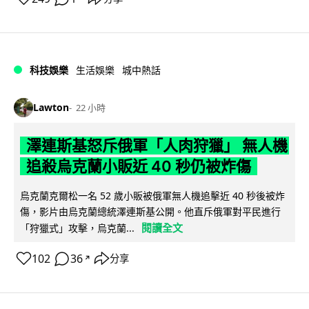
科技娛樂
生活娛樂
城中熱話
Lawton
22 小時
澤連斯基怒斥俄軍「人肉狩獵」 無人機
追殺烏克蘭小販近 40 秒仍被炸傷
烏克蘭克爾松一名 52 歲小販被俄軍無人機追擊近 40 秒後被炸
傷，影片由烏克蘭總統澤連斯基公開。他直斥俄軍對平民進行
閱讀全文
「狩獵式」攻擊，烏克蘭...
102
36
分享
↗