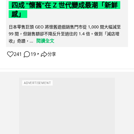
四成 "懷舊"在 Z 世代變成最潮「新鮮
感」
日本零售巨頭 GEO 將懷舊遊戲銷售門市從 1,000 間大幅減至
99 間，但銷售額卻不降反升至過往的 1.4 倍。做到「減店增
閱讀全文
收」奇蹟，...
241
19
分享
↗
ADVERTISEMENT