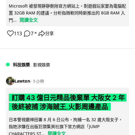
Microsoft 被發現靜靜刪除官方網站上，對遊戲玩家要為電腦配
置 32GB RAM 的建議。分析指微軟同時新推出的 8GB RAM 入
閱讀全文
門...
113
7
分享
↗
科技娛樂
影視娛樂
Lawton
5 小時
訂購 43 億日元精品後棄單 大阪女 2 年
後終被捕 涉海賊王,火影周邊產品
日本警視廳神田署 8 月 6 日公布，拘捕一名 32 歲大阪女子，
指她涉嫌在出版巨頭集英社旗下官方網店「JUMP
閱讀全文
CHARACTERS ST...