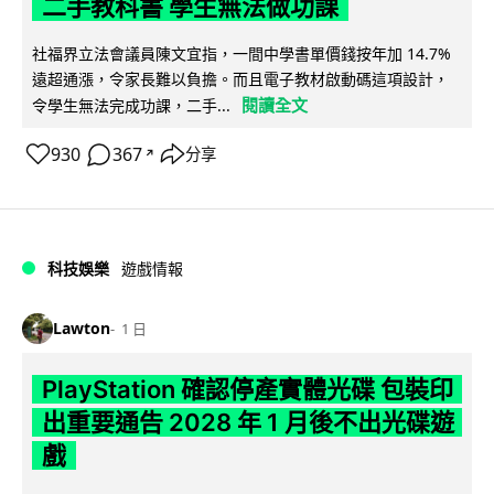
二手教科書 學生無法做功課
社福界立法會議員陳文宜指，一間中學書單價錢按年加 14.7%
遠超通漲，令家長難以負擔。而且電子教材啟動碼這項設計，
閱讀全文
令學生無法完成功課，二手...
930
367
分享
↗
科技娛樂
遊戲情報
Lawton
1 日
PlayStation 確認停產實體光碟 包裝印
出重要通告 2028 年 1 月後不出光碟遊
戲