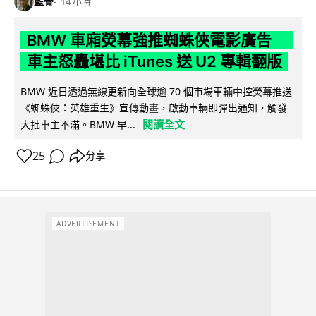
藍骨
14 小時
BMW 車廂熒幕強推蜘蛛俠電影廣告
車主怒轟堪比 iTunes 送 U2 專輯翻版
BMW 近日透過無線更新向全球逾 70 個市場車輛中控熒幕推送
《蜘蛛俠：英雄重生》宣傳動畫，啟動車輛即彈出通知，觸發
閱讀全文
大批車主不滿。BMW 早...
25
分享
ADVERTISEMENT