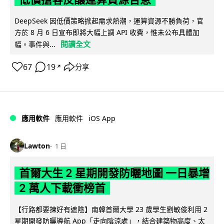
DeepSeek 因低價策略掀起需求熱潮，運算資源不勝負荷，官
方於 8 月 6 日宣布即將大幅上調 API 收費，惟未公布具體加
閱讀全文
幅。事件與...
67
19
分享
↗
iOS App
應用軟件
應用軟件
Lawton
1 日
首爾大生 2 星期開發防曬地圖 一日暴增
2 萬人下載衝榜首
【行路都要揀好有遮陰】南韓首爾大學 23 歲學生劉敏俊利用 2
星期開發防曬導航 App「走向陰涼處」，結合建築物高度、太