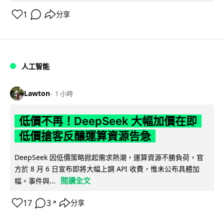
1
分享
人工智能
Lawton
1 小時
低價不再！DeepSeek 大幅加價在即
低價搶客反釀運算資源告急
DeepSeek 因低價策略掀起需求熱潮，運算資源不勝負荷，官
方於 8 月 6 日宣布即將大幅上調 API 收費，惟未公布具體加
閱讀全文
幅。事件與...
17
3
分享
↗