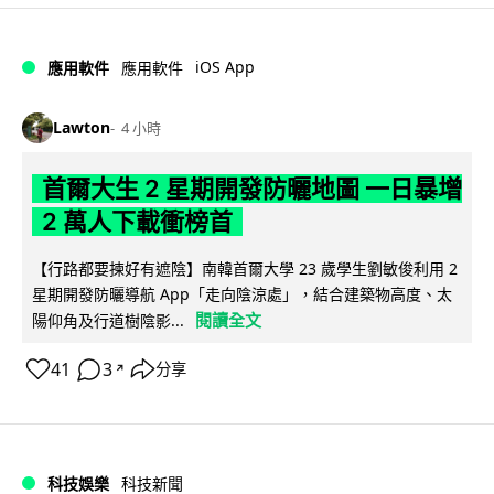
iOS App
應用軟件
應用軟件
Lawton
4 小時
首爾大生 2 星期開發防曬地圖 一日暴增
2 萬人下載衝榜首
【行路都要揀好有遮陰】南韓首爾大學 23 歲學生劉敏俊利用 2
星期開發防曬導航 App「走向陰涼處」，結合建築物高度、太
閱讀全文
陽仰角及行道樹陰影...
41
3
分享
↗
科技娛樂
科技新聞