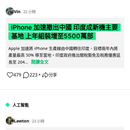
Vin
22 小時
iPhone 加速撤出中國 印度成新機主要
基地 上年組裝增至5500萬部
Apple 加速將 iPhone 生產線由中國轉往印度，目標兩年內將
產量最高 50% 移至當地。印度政府推出關稅豁免及稅務優惠延
閱讀全文
長至 204...
479
223
分享
↗
人工智能
Lawton
23 小時