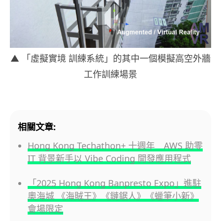
▲ 「虛擬實境 訓練系統」的其中一個模擬高空外牆
工作訓練場景
相關文章:
Hong Kong Techathon+ 十週年 AWS 助零
IT 背景新手以 Vibe Coding 開發應用程式
「2025 Hong Kong Banpresto Expo」進駐
奧海城 《海賊王》《鏈鋸人》《蠟筆小新》
會場限定