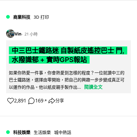
商業科技
3D 打印
Vin
21 小時
中三巴士鐵路迷 自製紙皮遙控巴士 門,
水撥識郁 + 實時GPS報站
如果你熱愛一件事，你會熱愛到怎樣的程度？一位就讀中三的
巴士鐵路迷，選擇由零開始，把自己的興趣一步步變成真正可
閱讀全文
以運作的作品。他以紙皮親手製作出...
2,891
169
分享
↗
科技娛樂
生活娛樂
城中熱話