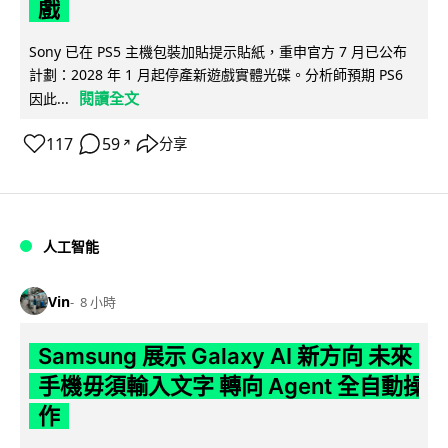
戲
Sony 已在 PS5 主機包裝加貼提示貼紙，重申官方 7 月已公布
計劃：2028 年 1 月起停產新遊戲實體光碟。分析師預期 PS6
閱讀全文
因此...
117
59
分享
↗
人工智能
Vin
8 小時
Samsung 展示 Galaxy AI 新方向 未來
手機毋須輸入文字 轉向 Agent 全自動操
作