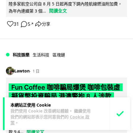
陸多家航空公司自 8 月 5 日起再度下調內陸航線燃油附加費，
閱讀全文
為年內連續第 3 個...
31
5
分享
↗
科技娛樂
生活科技
區塊鏈
Lawton
1 日
Fun Coffee 咖啡騙局爆煲 咖啡包裝虛
擬貨幣投資騙局 港澳警拘 8 人涉款
9,400 萬元
本網站正使用 Cookie
我們使用 Cookie 改善網站體驗。 繼續使用
我們的網站即表示您同意我們的
Cookie 政
香港警方聯同澳門司警搗破以養生咖啡生意包裝的虛擬貨幣投
策
。
資騙局 Fun Coffee，兩地共拘捕 8 人，接獲逾 200 宗舉報，涉
閱讀全文
款 9,4...