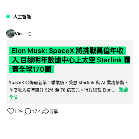
人工智能
Vin
1 日
Elon Musk: SpaceX 將挑戰萬億年收
入 目標明年數據中心上太空 Starlink 覆
蓋全球170國
SpaceX 公佈最新第二季業績，受惠 Starlink 與 AI 業務帶動，
閱讀
季度收入按年飆升 92% 至 78 億美元。行政總裁 Elon...
全文
129
17
分享
↗