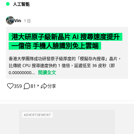
人工智能
Vin
1 日
港大研原子級新晶片 AI 搜尋速度提升
一億倍 手機人臉識別免上雲端
香港大學團隊成功研發原子級厚度的「模擬存內搜尋」晶片，
比傳統 CPU 搜尋速度快約 1 億倍，延遲低至 36 皮秒（即
閱讀全文
0.00000000...
359
81
分享
↗
ADVERTISEMENT