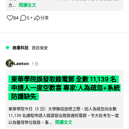
閱讀全文
方...
84
5
分享
↗
商業科技
資訊保安
Lawton
1 日
東華學院誤發取錄電郵 全數 11,139 名
申請人一度空歡喜 專家:人為疏忽+系統
防護缺失
東華學院今日（5 日）大學聯招放榜之際，因人為疏忽向全數
11,139 名課程申請人錯誤發出取錄通知電郵，令大批考生一度
閱讀全文
以為獲得學位取錄，事...