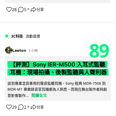
28
5
分享
↗
3C科技
流動音樂
89
Lawton
3 小時
【評測】Sony IER-M500 入耳式監聽
耳機：現場拍攝、後製監聽與人聲利器
談到專業混音專用的聲音監聽耳機，Sony 經典 MDR-7506 到
MDR-M1 專業錄音室耳機都為人熟悉。而現在舞台製作者與創
閱讀全文
意影像製作...
29
2
分享
↗