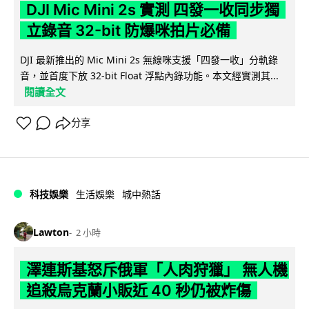
DJI Mic Mini 2s 實測 四發一收同步獨
立錄音 32-bit 防爆咪拍片必備
DJI 最新推出的 Mic Mini 2s 無線咪支援「四發一收」分軌錄
音，並首度下放 32-bit Float 浮點內錄功能。本文經實測其...
閱讀全文
分享
科技娛樂
生活娛樂
城中熱話
Lawton
2 小時
澤連斯基怒斥俄軍「人肉狩獵」 無人機
追殺烏克蘭小販近 40 秒仍被炸傷