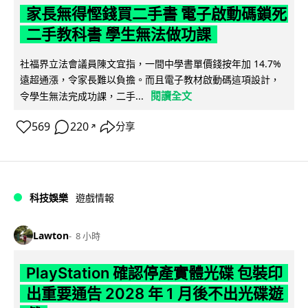
家長無得慳錢買二手書 電子啟動碼鎖死
二手教科書 學生無法做功課
社福界立法會議員陳文宜指，一間中學書單價錢按年加 14.7%
遠超通漲，令家長難以負擔。而且電子教材啟動碼這項設計，
閱讀全文
令學生無法完成功課，二手...
569
220
分享
↗
科技娛樂
遊戲情報
Lawton
8 小時
PlayStation 確認停產實體光碟 包裝印
出重要通告 2028 年 1 月後不出光碟遊