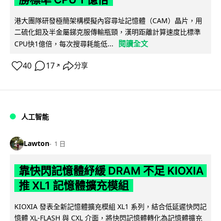
港大團隊研發極簡架構模擬內容尋址記憶體（CAM）晶片，用
二硫化鉬及半金屬銻克服傳輸瓶頸，漢明距離計算速度比標準
閱讀全文
CPU快1億倍，每次搜尋耗能低...
40
17
分享
↗
人工智能
Lawton
1 日
靠快閃記憶體紓緩 DRAM 不足 KIOXIA
推 XL1 記憶體擴充模組
KIOXIA 發表全新記憶體擴充模組 XL1 系列，結合低延遲快閃記
憶體 XL-FLASH 與 CXL 介面，將快閃記憶體轉化為記憶體擴充