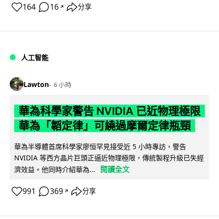
164
16
分享
↗
人工智能
Lawton
6 小時
華為科學家警告 NVIDIA 已近物理極限
華為「韜定律」可繞過摩爾定律瓶頸
華為半導體首席科學家廖恒罕見接受近 5 小時專訪，警告
NVIDIA 等西方晶片巨頭正逼近物理極限，傳統製程升級已失經
閱讀全文
濟效益。他同時介紹華為...
991
369
分享
↗