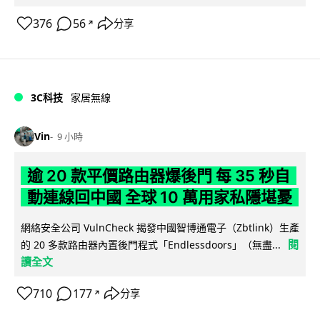
376
56
分享
↗
3C科技
家居無線
Vin
9 小時
逾 20 款平價路由器爆後門 每 35 秒自
動連線回中國 全球 10 萬用家私隱堪憂
網絡安全公司 VulnCheck 揭發中國智博通電子（Zbtlink）生產
閱
的 20 多款路由器內置後門程式「Endlessdoors」（無盡...
讀全文
710
177
分享
↗