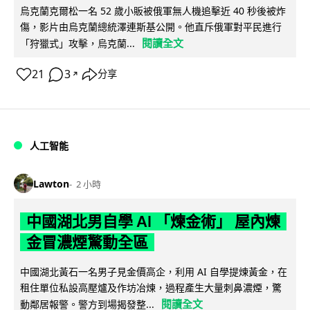
烏克蘭克爾松一名 52 歲小販被俄軍無人機追擊近 40 秒後被炸
傷，影片由烏克蘭總統澤連斯基公開。他直斥俄軍對平民進行
閱讀全文
「狩獵式」攻擊，烏克蘭...
21
3
分享
↗
人工智能
Lawton
2 小時
中國湖北男自學 AI 「煉金術」 屋內煉
金冒濃煙驚動全區
中國湖北黃石一名男子見金價高企，利用 AI 自學提煉黃金，在
租住單位私設高壓爐及作坊冶煉，過程產生大量刺鼻濃煙，驚
閱讀全文
動鄰居報警。警方到場揭發整...