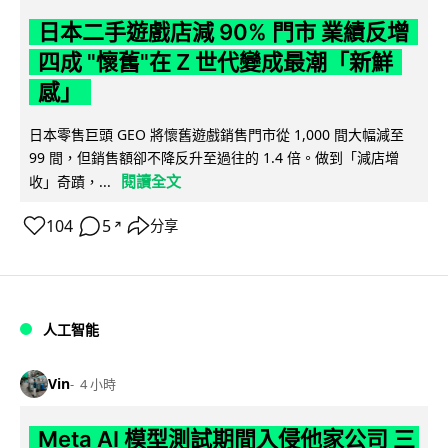
日本二手遊戲店減 90% 門市 業績反增
四成 "懷舊"在 Z 世代變成最潮「新鮮
感」
日本零售巨頭 GEO 將懷舊遊戲銷售門市從 1,000 間大幅減至
99 間，但銷售額卻不降反升至過往的 1.4 倍。做到「減店增
閱讀全文
收」奇蹟，...
104
5
分享
↗
人工智能
Vin
4 小時
Meta AI 模型測試期間入侵他家公司 三