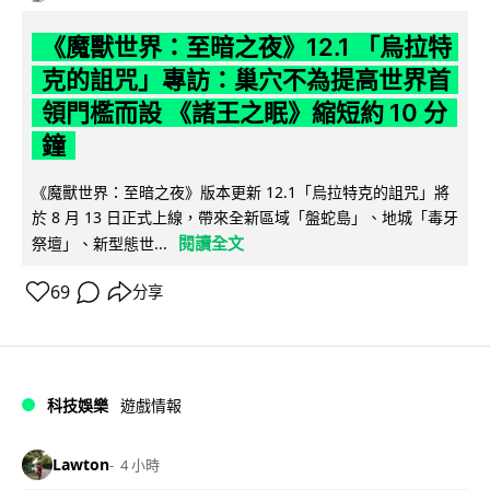
《魔獸世界：至暗之夜》12.1 「烏拉特
克的詛咒」專訪：巢穴不為提高世界首
領門檻而設 《諸王之眠》縮短約 10 分
鐘
《魔獸世界：至暗之夜》版本更新 12.1「烏拉特克的詛咒」將
於 8 月 13 日正式上線，帶來全新區域「盤蛇島」、地城「毒牙
閱讀全文
祭壇」、新型態世...
69
分享
科技娛樂
遊戲情報
Lawton
4 小時