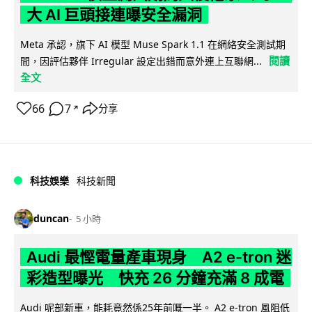
大 AI 巨頭接連曝安全漏洞
Meta 承認，旗下 AI 模型 Muse Spark 1.1 在網絡安全測試期
閱讀
間，因評估夥伴 Irregular 設定出錯而意外連上互聯網...
全文
66
7
分享
↗
科技娛樂
科技新聞
duncan
5 小時
Audi 最慳電量產車現身 A2 e-tron 迷
彩造型曝光 快充 26 分鐘充滿 8 成電
Audi 呢部新車，能耗竟然係25年前嘅一半。 A2 e-tron 風阻低