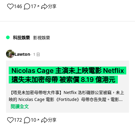
146
17
分享
↗
科技娛樂
影視娛樂
Lawton
1 日
Nicolas Cage 主演未上映電影 Netflix
遺失未加密母帶 被索償 8.19 億港元
【唔見未加密母帶咁大件事】Netflix 洛杉磯辦公室被竊，未上
映的 Nicolas Cage 電影《Fortitude》母帶亦告失蹤。電影...
閱讀全文
172
10
分享
↗