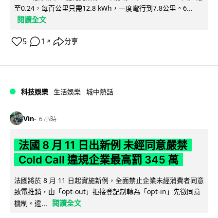
至0.24，每百公里只需12.8 kWh，一度電行到7.8公里。6...
閱讀全文
5
1
分享
↗
科技娛樂
生活娛樂
城中熱話
Vin
6 小時
法國 8 月 11 日出新例 未經同意嚴禁
Cold Call 違規企業最高罰 345 萬
法國將於 8 月 11 日起實施新例，全面禁止企業未經消費者同意
致電推銷，由「opt-out」拒接登記制轉為「opt-in」先徵同意
閱讀全文
機制。違...