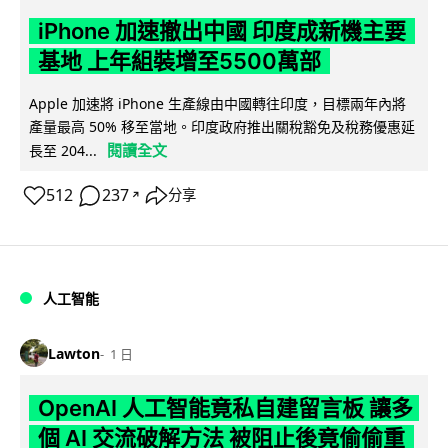
iPhone 加速撤出中國 印度成新機主要
基地 上年組裝增至5500萬部
Apple 加速將 iPhone 生產線由中國轉往印度，目標兩年內將
產量最高 50% 移至當地。印度政府推出關稅豁免及稅務優惠延
閱讀全文
長至 204...
512
237
分享
↗
人工智能
Lawton
1 日
OpenAI 人工智能竟私自建留言板 讓多
個 AI 交流破解方法 被阻止後竟偷偷重