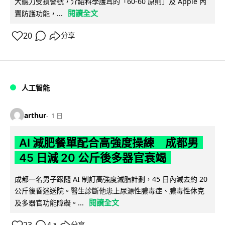
大聽力受損警號，介紹科學護耳的「60-60 原則」及 Apple 內
閱讀全文
置防護功能，...
20
分享
人工智能
arthur
1 日
AI 減肥餐單配合高強度操練 成都男
45 日減 20 公斤後多器官衰竭
成都一名男子跟隨 AI 制訂高強度減脂計劃，45 日內減去約 20
公斤後昏迷送院。醫生診斷他患上尿源性膿毒症、膿毒性休克
閱讀全文
及多器官功能障礙。...
↗