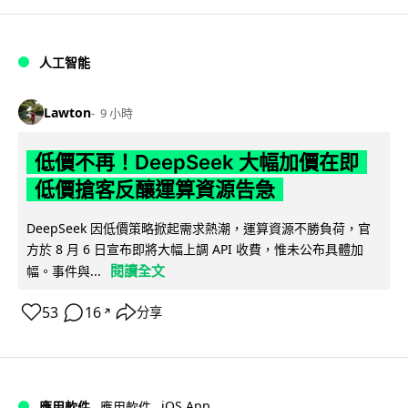
人工智能
Lawton
9 小時
低價不再！DeepSeek 大幅加價在即
低價搶客反釀運算資源告急
DeepSeek 因低價策略掀起需求熱潮，運算資源不勝負荷，官
方於 8 月 6 日宣布即將大幅上調 API 收費，惟未公布具體加
閱讀全文
幅。事件與...
53
16
分享
↗
iOS App
應用軟件
應用軟件