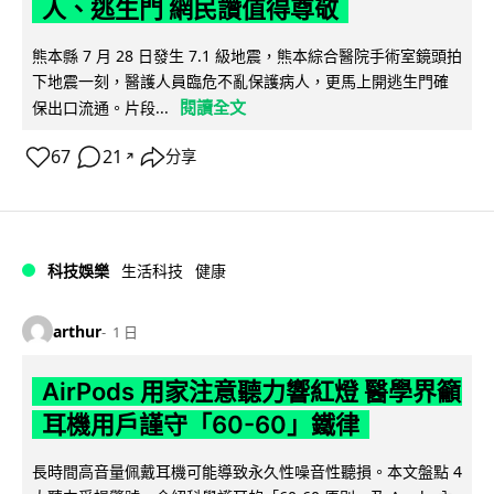
人、逃生門 網民讚值得尊敬
熊本縣 7 月 28 日發生 7.1 級地震，熊本綜合醫院手術室鏡頭拍
下地震一刻，醫護人員臨危不亂保護病人，更馬上開逃生門確
閱讀全文
保出口流通。片段...
67
21
分享
↗
科技娛樂
生活科技
健康
arthur
1 日
AirPods 用家注意聽力響紅燈 醫學界籲
耳機用戶謹守「60-60」鐵律
長時間高音量佩戴耳機可能導致永久性噪音性聽損。本文盤點 4