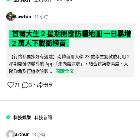
Lawton
12 小時
首爾大生 2 星期開發防曬地圖 一日暴增
2 萬人下載衝榜首
【行路都要揀好有遮陰】南韓首爾大學 23 歲學生劉敏俊利用 2
星期開發防曬導航 App「走向陰涼處」，結合建築物高度、太
閱讀全文
陽仰角及行道樹陰影...
71
3
分享
↗
科技娛樂
科技新聞
arthur
14 小時