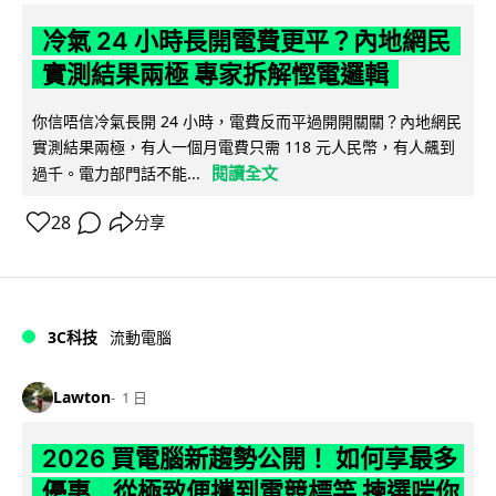
冷氣 24 小時長開電費更平？內地網民
實測結果兩極 專家拆解慳電邏輯
你信唔信冷氣長開 24 小時，電費反而平過開開關關？內地網民
實測結果兩極，有人一個月電費只需 118 元人民幣，有人飆到
閱讀全文
過千。電力部門話不能...
28
分享
3C科技
流動電腦
Lawton
1 日
2026 買電腦新趨勢公開！ 如何享最多
優惠 從極致便攜到電競標竿 揀選啱你