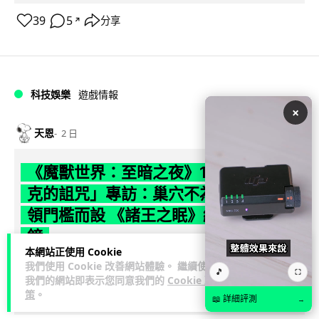
39
5
分享
↗
科技娛樂
遊戲情報
×
天恩
2 日
《魔獸世界：至暗之夜》12.1 「烏拉特
克的詛咒」專訪：巢穴不為提高世界首
領門檻而設 《諸王之眠》縮短約 10 分
鐘
本網站正使用 Cookie
我們使用 Cookie 改善網站體驗。 繼續使用
《魔獸世界：至暗之夜》版本更新 12.1「烏拉特克的詛咒」將
🎵
⛶
我們的網站即表示您同意我們的
Cookie 政
於 8 月 13 日正式上線，帶來全新區域「盤蛇島」、地城「毒牙
策
。
閱讀全文
祭壇」、新型態世...
📖 詳細評測
→