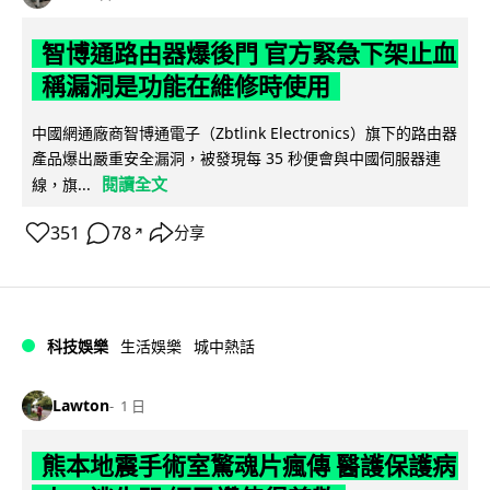
智博通路由器爆後門 官方緊急下架止血
稱漏洞是功能在維修時使用
中國網通廠商智博通電子（Zbtlink Electronics）旗下的路由器
產品爆出嚴重安全漏洞，被發現每 35 秒便會與中國伺服器連
閱讀全文
線，旗...
351
78
分享
↗
科技娛樂
生活娛樂
城中熱話
Lawton
1 日
熊本地震手術室驚魂片瘋傳 醫護保護病