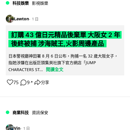
科技娛樂
影視娛樂
Lawton
1 日
訂購 43 億日元精品後棄單 大阪女 2 年
後終被捕 涉海賊王,火影周邊產品
日本警視廳神田署 8 月 6 日公布，拘捕一名 32 歲大阪女子，
指她涉嫌在出版巨頭集英社旗下官方網店「JUMP
閱讀全文
CHARACTERS ST...
75
9
分享
↗
商業科技
資訊保安
Vin
1 日