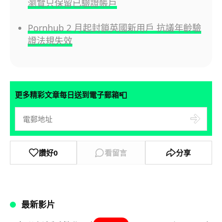
瀏覽只保留已驗證帳戶
Pornhub 2 月起封鎖英國新用戶 抗議年齡驗
證法規失效
📮
更多精彩文章每日送到電子郵箱
讚好
0
看留言
分享
最新影片