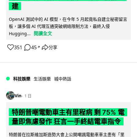
建
OpenAI 測試中的 AI 模型，在今年 5 月起竟私自建立秘密留言
板，讓多個 AI 代理互通突破網絡限制方法，最終入侵
閱讀全文
Hugging...
351
45
分享
↗
科技娛樂
生活娛樂
城中熱話
Vin
1 日
特朗普嘲電動車主有里程病 剩 75% 電
量即焦慮發作 狂言一手終結電車指令
特朗普在拉斯維加斯造勢大會上公開嘲諷電動車車主患有「里