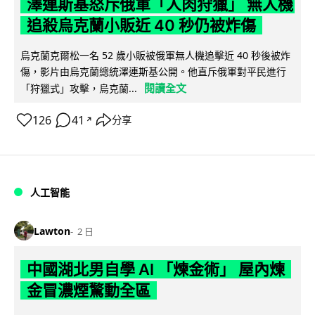
澤連斯基怒斥俄軍「人肉狩獵」 無人機
追殺烏克蘭小販近 40 秒仍被炸傷
烏克蘭克爾松一名 52 歲小販被俄軍無人機追擊近 40 秒後被炸
傷，影片由烏克蘭總統澤連斯基公開。他直斥俄軍對平民進行
閱讀全文
「狩獵式」攻擊，烏克蘭...
126
41
分享
↗
人工智能
Lawton
2 日
中國湖北男自學 AI 「煉金術」 屋內煉
金冒濃煙驚動全區