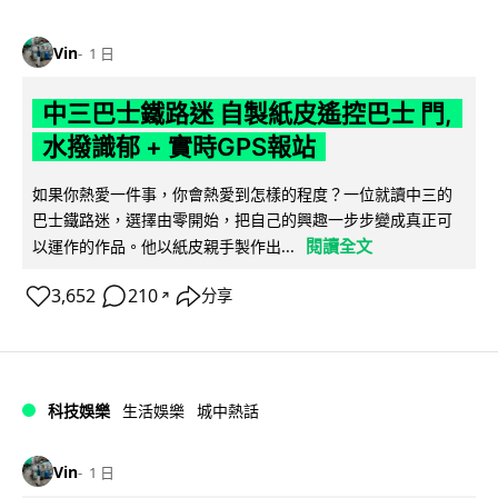
Vin
1 日
中三巴士鐵路迷 自製紙皮遙控巴士 門,
水撥識郁 + 實時GPS報站
如果你熱愛一件事，你會熱愛到怎樣的程度？一位就讀中三的
巴士鐵路迷，選擇由零開始，把自己的興趣一步步變成真正可
閱讀全文
以運作的作品。他以紙皮親手製作出...
3,652
210
分享
↗
科技娛樂
生活娛樂
城中熱話
Vin
1 日