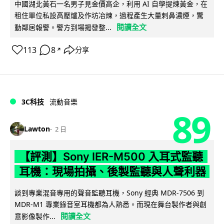
中國湖北黃石一名男子見金價高企，利用 AI 自學提煉黃金，在
租住單位私設高壓爐及作坊冶煉，過程產生大量刺鼻濃煙，驚
閱讀全文
動鄰居報警。警方到場揭發整...
113
8
分享
↗
3C科技
流動音樂
89
Lawton
2 日
【評測】Sony IER-M500 入耳式監聽
耳機：現場拍攝、後製監聽與人聲利器
談到專業混音專用的聲音監聽耳機，Sony 經典 MDR-7506 到
MDR-M1 專業錄音室耳機都為人熟悉。而現在舞台製作者與創
閱讀全文
意影像製作...