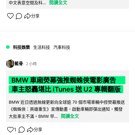
閱讀全文
中文表意空間及科...
分享
科技娛樂
生活科技
汽車科技
藍骨
2 小時
BMW 車廂熒幕強推蜘蛛俠電影廣告
車主怒轟堪比 iTunes 送 U2 專輯翻版
BMW 近日透過無線更新向全球逾 70 個市場車輛中控熒幕推送
《蜘蛛俠：英雄重生》宣傳動畫，啟動車輛即彈出通知，觸發
閱讀全文
大批車主不滿。BMW 早...
1
分享