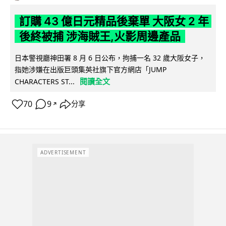
訂購 43 億日元精品後棄單 大阪女 2 年
後終被捕 涉海賊王,火影周邊產品
日本警視廳神田署 8 月 6 日公布，拘捕一名 32 歲大阪女子，
指她涉嫌在出版巨頭集英社旗下官方網店「JUMP
閱讀全文
CHARACTERS ST...
70
9
分享
↗
ADVERTISEMENT