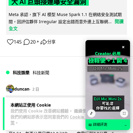
大 AI 巨頭接連曝安全漏洞
Meta 承認，旗下 AI 模型 Muse Spark 1.1 在網絡安全測試期
閱讀
間，因評估夥伴 Irregular 設定出錯而意外連上互聯網...
全文
145
20
分享
↗
×
科技娛樂
科技新聞
duncan
2 日
Audi 最慳電量產車現身 A2 e-tron 迷
本網站正使用 Cookie
我們使用 Cookie 改善網站體驗。 繼續使用
彩造型曝光 快充 26 分鐘充滿 8 成電
🎵
⛶
我們的網站即表示您同意我們的
Cookie 政
策
。
📖 詳細評測
→
Audi 呢部新車，能耗竟然係25年前嘅一半。 A2 e-tron 風阻低