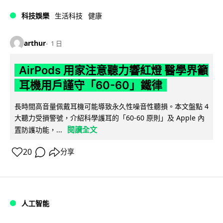
科技娛樂
生活科技
健康
arthur
1 日
AirPods 用家注意聽力響紅燈 醫學界籲
耳機用戶謹守「60-60」鐵律
長時間高音量佩戴耳機可能導致永久性噪音性聽損。本文盤點 4
大聽力受損警號，介紹科學護耳的「60-60 原則」及 Apple 內
閱讀全文
置防護功能，...
20
分享
人工智能