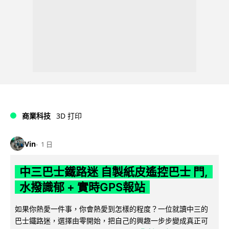
商業科技
3D 打印
Vin
1 日
中三巴士鐵路迷 自製紙皮遙控巴士 門,
水撥識郁 + 實時GPS報站
如果你熱愛一件事，你會熱愛到怎樣的程度？一位就讀中三的
巴士鐵路迷，選擇由零開始，把自己的興趣一步步變成真正可