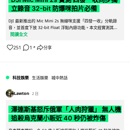
立錄音 32-bit 防爆咪拍片必備
DJI 最新推出的 Mic Mini 2s 無線咪支援「四發一收」分軌錄
音，並首度下放 32-bit Float 浮點內錄功能。本文經實測其...
閱讀全文
251
1
分享
↗
科技娛樂
生活娛樂
城中熱話
Lawton
2 日
澤連斯基怒斥俄軍「人肉狩獵」 無人機
追殺烏克蘭小販近 40 秒仍被炸傷