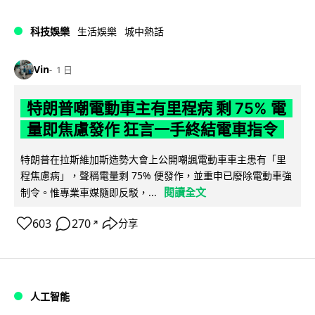
科技娛樂
生活娛樂
城中熱話
Vin
1 日
特朗普嘲電動車主有里程病 剩 75% 電
量即焦慮發作 狂言一手終結電車指令
特朗普在拉斯維加斯造勢大會上公開嘲諷電動車車主患有「里
程焦慮病」，聲稱電量剩 75% 便發作，並重申已廢除電動車強
閱讀全文
制令。惟專業車媒隨即反駁，...
603
270
分享
↗
人工智能