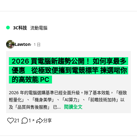
3C科技
流動電腦
Lawton
1 日
2026 買電腦新趨勢公開！ 如何享最多
優惠 從極致便攜到電競標竿 揀選啱你
的高效能 PC
2026 年的電腦選購基準已經全面升級。除了基本效能，「極致
輕量化」、「機身美學」、「AI算力」、「前瞻技術加持」以
閱讀全文
及「品質與售後服務」 已...
21
1
分享
↗