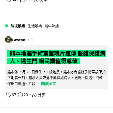
科技娛樂
生活娛樂
城中熱話
Lawton
1 日
熊本地震手術室驚魂片瘋傳 醫護保護病
人、逃生門 網民讚值得尊敬
熊本縣 7 月 28 日發生 7.1 級地震，熊本綜合醫院手術室鏡頭拍
下地震一刻，醫護人員臨危不亂保護病人，更馬上開逃生門確
閱讀全文
保出口流通。片段...
67
20
分享
↗