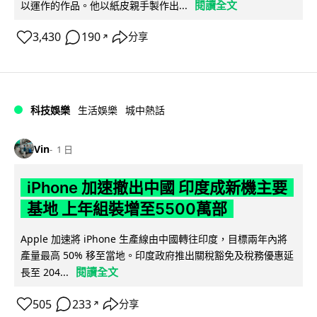
閱讀全文
以運作的作品。他以紙皮親手製作出...
3,430
190
分享
↗
科技娛樂
生活娛樂
城中熱話
Vin
1 日
iPhone 加速撤出中國 印度成新機主要
基地 上年組裝增至5500萬部
Apple 加速將 iPhone 生產線由中國轉往印度，目標兩年內將
產量最高 50% 移至當地。印度政府推出關稅豁免及稅務優惠延
閱讀全文
長至 204...
505
233
分享
↗