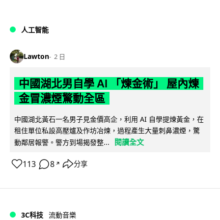
人工智能
Lawton
2 日
中國湖北男自學 AI 「煉金術」 屋內煉
金冒濃煙驚動全區
中國湖北黃石一名男子見金價高企，利用 AI 自學提煉黃金，在
租住單位私設高壓爐及作坊冶煉，過程產生大量刺鼻濃煙，驚
閱讀全文
動鄰居報警。警方到場揭發整...
113
8
分享
↗
3C科技
流動音樂