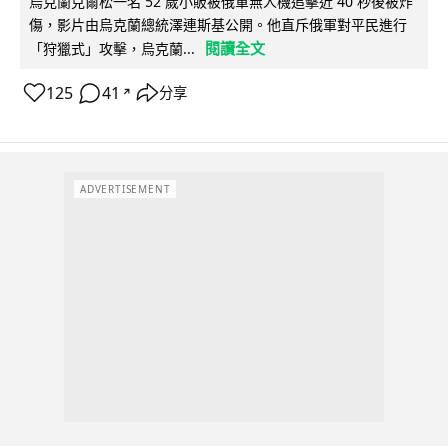
烏克蘭克爾松一名 52 歲小販被俄軍無人機追擊近 40 秒後被炸
傷，影片由烏克蘭總統澤連斯基公開。他直斥俄軍對平民進行
閱讀全文
「狩獵式」攻擊，烏克蘭...
125
41
分享
↗
ADVERTISEMENT