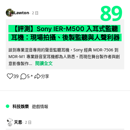
89
Lawton
2 日
【評測】Sony IER-M500 入耳式監聽
耳機：現場拍攝、後製監聽與人聲利器
談到專業混音專用的聲音監聽耳機，Sony 經典 MDR-7506 到
MDR-M1 專業錄音室耳機都為人熟悉。而現在舞台製作者與創
閱讀全文
意影像製作...
39
5
分享
↗
科技娛樂
遊戲情報
天恩
2 日