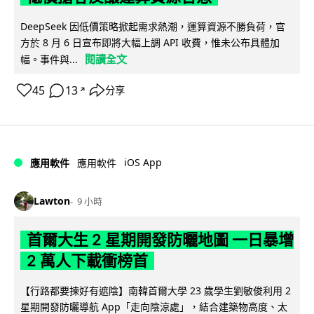
DeepSeek 因低價策略掀起需求熱潮，運算資源不勝負荷，官
方於 8 月 6 日宣布即將大幅上調 API 收費，惟未公布具體加
閱讀全文
幅。事件與...
45
13
分享
↗
iOS App
應用軟件
應用軟件
Lawton
9 小時
首爾大生 2 星期開發防曬地圖 一日暴增
2 萬人下載衝榜首
【行路都要揀好有遮陰】南韓首爾大學 23 歲學生劉敏俊利用 2
星期開發防曬導航 App「走向陰涼處」，結合建築物高度、太