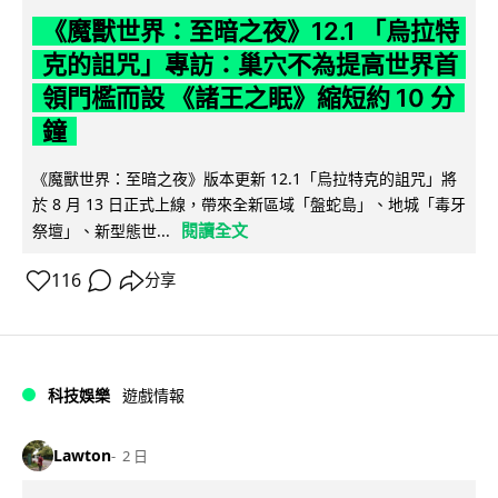
《魔獸世界：至暗之夜》12.1 「烏拉特
克的詛咒」專訪：巢穴不為提高世界首
領門檻而設 《諸王之眠》縮短約 10 分
鐘
《魔獸世界：至暗之夜》版本更新 12.1「烏拉特克的詛咒」將
於 8 月 13 日正式上線，帶來全新區域「盤蛇島」、地城「毒牙
閱讀全文
祭壇」、新型態世...
116
分享
科技娛樂
遊戲情報
Lawton
2 日