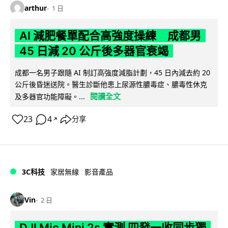
arthur
1 日
AI 減肥餐單配合高強度操練 成都男
45 日減 20 公斤後多器官衰竭
成都一名男子跟隨 AI 制訂高強度減脂計劃，45 日內減去約 20
公斤後昏迷送院。醫生診斷他患上尿源性膿毒症、膿毒性休克
閱讀全文
及多器官功能障礙。...
23
4
分享
↗
3C科技
家居無線
影音產品
Vin
2 日
DJI Mic Mini 2s 實測 四發一收同步獨