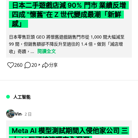
日本二手遊戲店減 90% 門市 業績反增
四成 "懷舊"在 Z 世代變成最潮「新鮮
感」
日本零售巨頭 GEO 將懷舊遊戲銷售門市從 1,000 間大幅減至
99 間，但銷售額卻不降反升至過往的 1.4 倍。做到「減店增
閱讀全文
收」奇蹟，...
260
20
分享
↗
人工智能
Vin
2 日
Meta AI 模型測試期間入侵他家公司 三