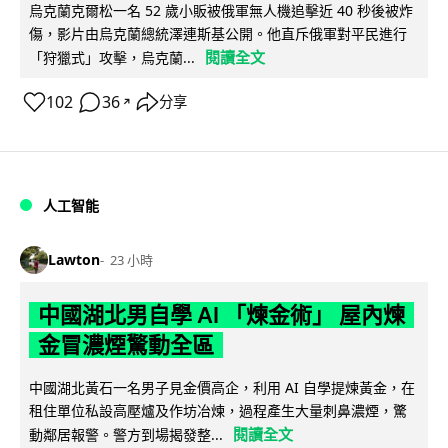
烏克蘭克爾松一名 52 歲小販被俄軍無人機追擊近 40 秒後被炸
傷，影片由烏克蘭總統澤連斯基公開。他直斥俄軍對平民進行
閱讀全文
「狩獵式」攻擊，烏克蘭...
102
36
分享
↗
人工智能
Lawton
23 小時
中國湖北男自學 AI 「煉金術」 屋內煉
金冒濃煙驚動全區
中國湖北黃石一名男子見金價高企，利用 AI 自學提煉黃金，在
租住單位私設高壓爐及作坊冶煉，過程產生大量刺鼻濃煙，驚
閱讀全文
動鄰居報警。警方到場揭發整...