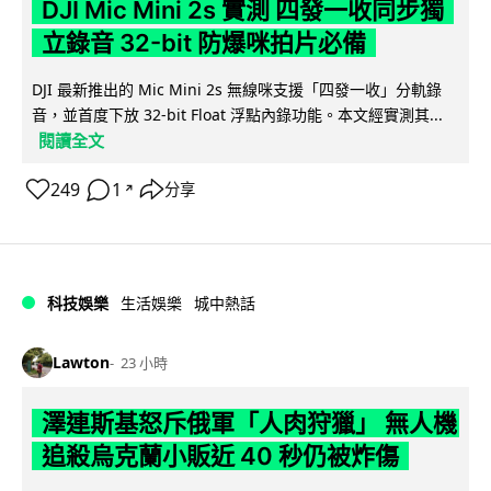
DJI Mic Mini 2s 實測 四發一收同步獨
立錄音 32-bit 防爆咪拍片必備
DJI 最新推出的 Mic Mini 2s 無線咪支援「四發一收」分軌錄
音，並首度下放 32-bit Float 浮點內錄功能。本文經實測其...
閱讀全文
249
1
分享
↗
科技娛樂
生活娛樂
城中熱話
Lawton
23 小時
澤連斯基怒斥俄軍「人肉狩獵」 無人機
追殺烏克蘭小販近 40 秒仍被炸傷