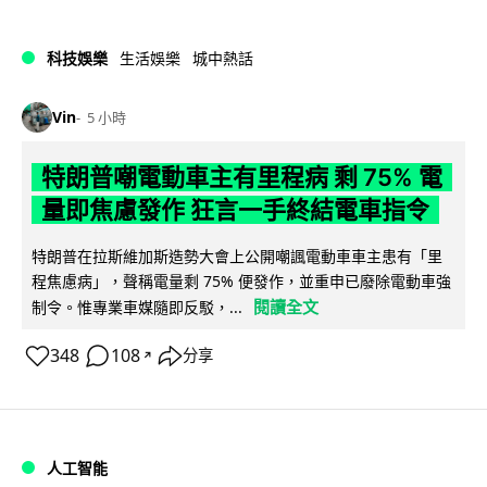
科技娛樂
生活娛樂
城中熱話
Vin
5 小時
特朗普嘲電動車主有里程病 剩 75% 電
量即焦慮發作 狂言一手終結電車指令
特朗普在拉斯維加斯造勢大會上公開嘲諷電動車車主患有「里
程焦慮病」，聲稱電量剩 75% 便發作，並重申已廢除電動車強
閱讀全文
制令。惟專業車媒隨即反駁，...
348
108
分享
↗
人工智能