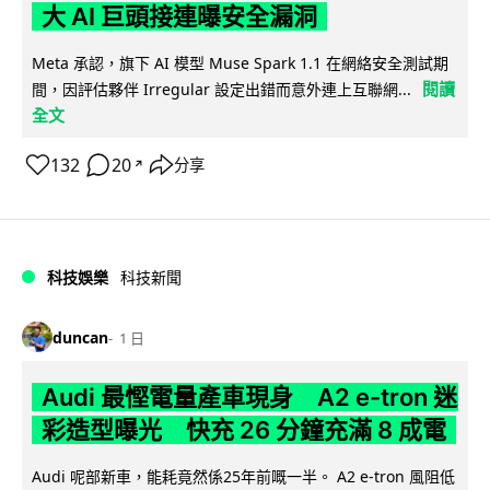
大 AI 巨頭接連曝安全漏洞
Meta 承認，旗下 AI 模型 Muse Spark 1.1 在網絡安全測試期
閱讀
間，因評估夥伴 Irregular 設定出錯而意外連上互聯網...
全文
132
20
分享
↗
科技娛樂
科技新聞
duncan
1 日
Audi 最慳電量產車現身 A2 e-tron 迷
彩造型曝光 快充 26 分鐘充滿 8 成電
Audi 呢部新車，能耗竟然係25年前嘅一半。 A2 e-tron 風阻低