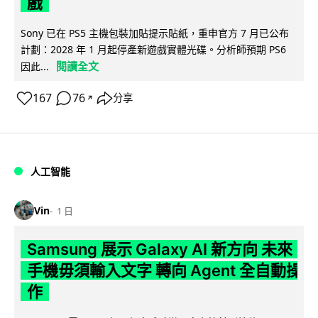
戲
Sony 已在 PS5 主機包裝加貼提示貼紙，重申官方 7 月已公布
計劃：2028 年 1 月起停產新遊戲實體光碟。分析師預期 PS6
閱讀全文
因此...
167
76
分享
↗
人工智能
Vin
1 日
Samsung 展示 Galaxy AI 新方向 未來
手機毋須輸入文字 轉向 Agent 全自動操
作