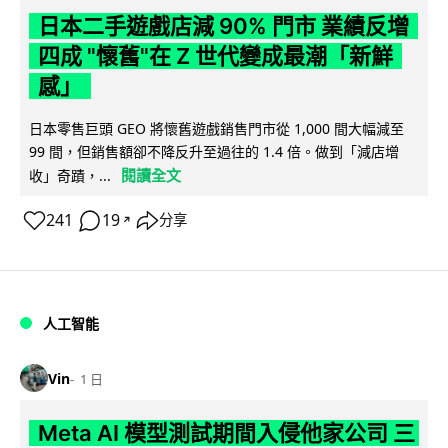
日本二手遊戲店減 90% 門市 業績反增
四成 "懷舊"在 Z 世代變成最潮「新鮮
感」
日本零售巨頭 GEO 將懷舊遊戲銷售門市從 1,000 間大幅減至
99 間，但銷售額卻不降反升至過往的 1.4 倍。做到「減店增
閱讀全文
收」奇蹟，...
241
19
分享
↗
人工智能
Vin
1 日
Meta AI 模型測試期間入侵他家公司 三