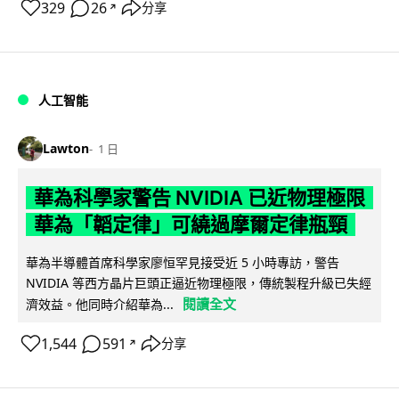
329
26
分享
↗
人工智能
Lawton
1 日
華為科學家警告 NVIDIA 已近物理極限
華為「韜定律」可繞過摩爾定律瓶頸
華為半導體首席科學家廖恒罕見接受近 5 小時專訪，警告
NVIDIA 等西方晶片巨頭正逼近物理極限，傳統製程升級已失經
閱讀全文
濟效益。他同時介紹華為...
1,544
591
分享
↗