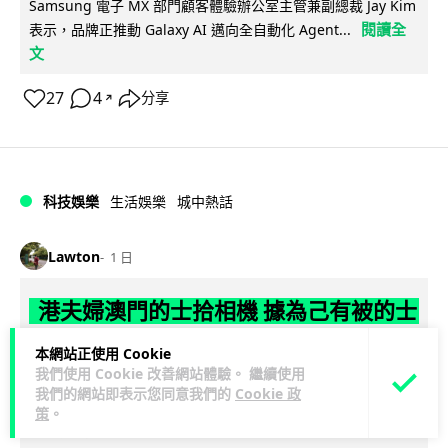
Samsung 電子 MX 部門顧客體驗辦公室主管兼副總裁 Jay Kim
閱讀全
表示，品牌正推動 Galaxy AI 邁向全自動化 Agent...
文
27
4
分享
↗
科技娛樂
生活娛樂
城中熱話
Lawton
1 日
港夫婦澳門的士拾相機 據為己有被的士
Cam 睇到 2 個月後再入境被捕
本網站正使用 Cookie
我們使用 Cookie 改善網站體驗。 繼續使用
一對香港夫婦今年 5 月遊澳門乘的士拾獲他人遺留相機及電
我們的網站即表示您同意我們的
Cookie 政
池，拾遺不報並帶返香港自用。兩人本月 2 日經港珠澳大橋再
策
。
閱讀全文
次入境澳門時，被治安警察局...