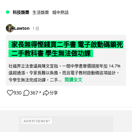
科技娛樂
生活娛樂
城中熱話
Lawton
1 日
家長無得慳錢買二手書 電子啟動碼鎖死
二手教科書 學生無法做功課
社福界立法會議員陳文宜指，一間中學書單價錢按年加 14.7%
遠超通漲，令家長難以負擔。而且電子教材啟動碼這項設計，
閱讀全文
令學生無法完成功課，二手...
930
367
分享
↗
ADVERTISEMENT