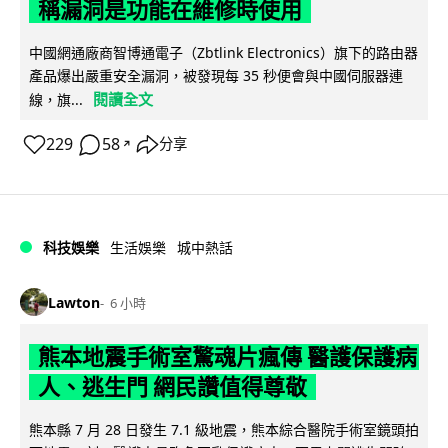
稱漏洞是功能在維修時使用
中國網通廠商智博通電子（Zbtlink Electronics）旗下的路由器
產品爆出嚴重安全漏洞，被發現每 35 秒便會與中國伺服器連
閱讀全文
線，旗...
229
58
分享
↗
科技娛樂
生活娛樂
城中熱話
Lawton
6 小時
熊本地震手術室驚魂片瘋傳 醫護保護病
人、逃生門 網民讚值得尊敬
熊本縣 7 月 28 日發生 7.1 級地震，熊本綜合醫院手術室鏡頭拍