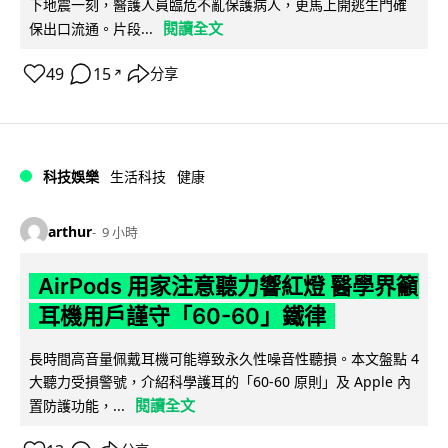
下地震一刻，醫護人員臨危不亂保護病人，更馬上開逃生門確
閱讀全文
保出口流通。片段...
49
15
分享
↗
科技娛樂
生活科技
健康
arthur
9 小時
AirPods 用家注意聽力響紅燈 醫學界籲
耳機用戶謹守「60-60」鐵律
長時間高音量佩戴耳機可能導致永久性噪音性聽損。本文盤點 4
大聽力受損警號，介紹科學護耳的「60-60 原則」及 Apple 內
閱讀全文
置防護功能，...