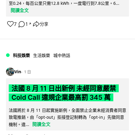
至0.24，每百公里只需12.8 kWh，一度電行到7.8公里。6...
閱讀全文
7
1
分享
↗
科技娛樂
生活娛樂
城中熱話
Vin
1 日
法國 8 月 11 日出新例 未經同意嚴禁
Cold Call 違規企業最高罰 345 萬
法國將於 8 月 11 日起實施新例，全面禁止企業未經消費者同意
致電推銷，由「opt-out」拒接登記制轉為「opt-in」先徵同意
閱讀全文
機制。違...