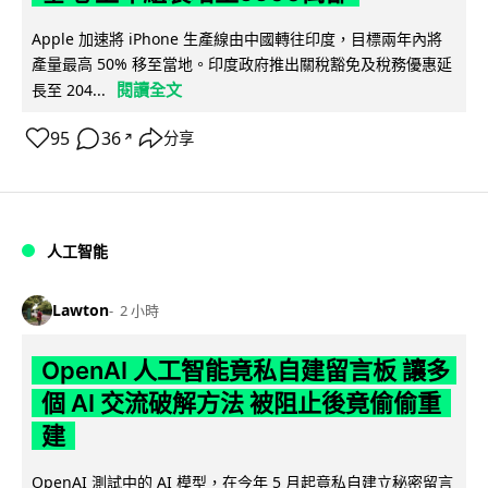
Apple 加速將 iPhone 生產線由中國轉往印度，目標兩年內將
產量最高 50% 移至當地。印度政府推出關稅豁免及稅務優惠延
閱讀全文
長至 204...
95
36
分享
↗
人工智能
Lawton
2 小時
OpenAI 人工智能竟私自建留言板 讓多
個 AI 交流破解方法 被阻止後竟偷偷重
建
OpenAI 測試中的 AI 模型，在今年 5 月起竟私自建立秘密留言