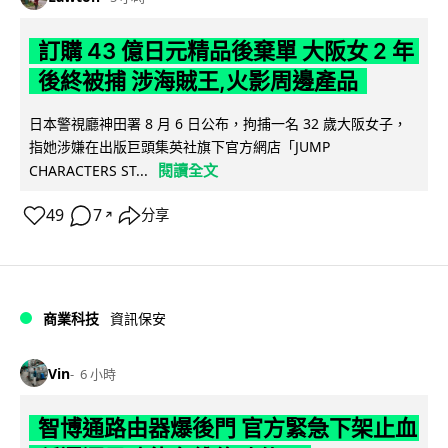
訂購 43 億日元精品後棄單 大阪女 2 年
後終被捕 涉海賊王,火影周邊產品
日本警視廳神田署 8 月 6 日公布，拘捕一名 32 歲大阪女子，
指她涉嫌在出版巨頭集英社旗下官方網店「JUMP
閱讀全文
CHARACTERS ST...
49
7
分享
↗
商業科技
資訊保安
Vin
6 小時
智博通路由器爆後門 官方緊急下架止血