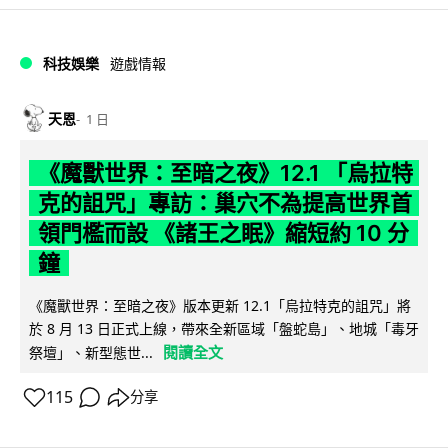
科技娛樂
遊戲情報
天恩
1 日
《魔獸世界：至暗之夜》12.1 「烏拉特
克的詛咒」專訪：巢穴不為提高世界首
領門檻而設 《諸王之眠》縮短約 10 分
鐘
《魔獸世界：至暗之夜》版本更新 12.1「烏拉特克的詛咒」將
於 8 月 13 日正式上線，帶來全新區域「盤蛇島」、地城「毒牙
閱讀全文
祭壇」、新型態世...
115
分享