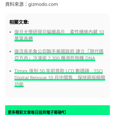
資料來源：gizmodo.com
相關文章:
復旦大學研發可編織晶片 柔性纖維內藏 10
萬電晶體
復活長毛象公司聯手美國政府 建立「現代挪
亞方舟」冷凍逾 2,300 種瀕危物種 DNA
Timex 復刻 50 年前首款 LCD 數碼錶 SSQ
Digital Reissue 10 月中開售 保持原版極簡
功能
📮
更多精彩文章每日送到電子郵箱