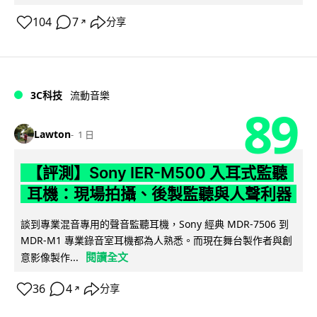
104
7
分享
↗
3C科技
流動音樂
89
Lawton
1 日
【評測】Sony IER-M500 入耳式監聽
耳機：現場拍攝、後製監聽與人聲利器
談到專業混音專用的聲音監聽耳機，Sony 經典 MDR-7506 到
MDR-M1 專業錄音室耳機都為人熟悉。而現在舞台製作者與創
閱讀全文
意影像製作...
36
4
分享
↗