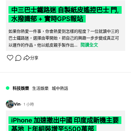
中三巴士鐵路迷 自製紙皮遙控巴士 門,
水撥識郁 + 實時GPS報站
如果你熱愛一件事，你會熱愛到怎樣的程度？一位就讀中三的
巴士鐵路迷，選擇由零開始，把自己的興趣一步步變成真正可
閱讀全文
以運作的作品。他以紙皮親手製作出...
分享
科技娛樂
生活娛樂
城中熱話
Vin
1 小時
iPhone 加速撤出中國 印度成新機主要
基地 上年組裝增至5500萬部