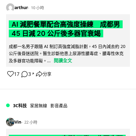
arthur
10 小時
AI 減肥餐單配合高強度操練 成都男
45 日減 20 公斤後多器官衰竭
成都一名男子跟隨 AI 制訂高強度減脂計劃，45 日內減去約 20
公斤後昏迷送院。醫生診斷他患上尿源性膿毒症、膿毒性休克
閱讀全文
及多器官功能障礙。...
17
3
分享
↗
3C科技
家居無線
影音產品
Vin
22 小時