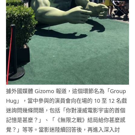
據外國媒體 Gizomo 報道，這個環節名為「Group
Hug」，當中參與的演員會向在場的 10 至 12 名戲
迷詢問幾條問題，包括「你對漫威電影宇宙的首個
記憶是甚麼？」、「《無限之戰》結局給你甚麼感
覺？」等等。當影迷陸續回答後，再進入深入討