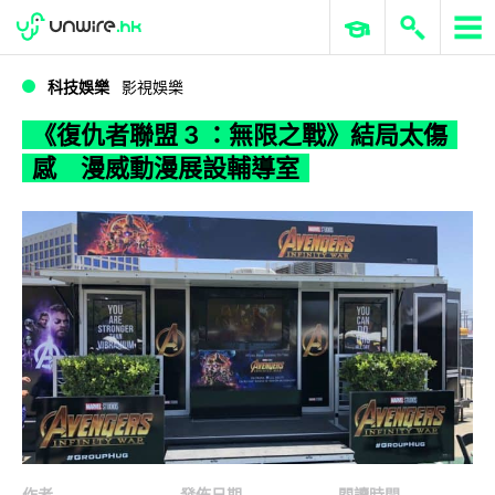
WWDC 2026
GenAI 與雲端科技專區
ERP 與商業 AI
《復仇者聯盟 3 ：無限之戰》結局太傷感 漫威動漫展設輔導室
科技娛樂
影視娛樂
《復仇者聯盟 3 ：無限之戰》結局太傷
感 漫威動漫展設輔導室
作者
發佈日期
閱讀時間