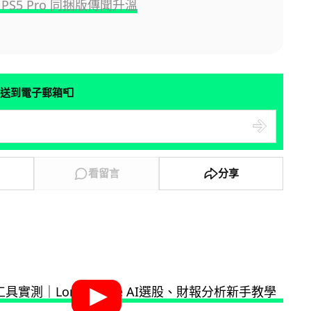
PS5 Pro 同捆版傳聞升溫
📮
送到電子郵箱
看留言
分享