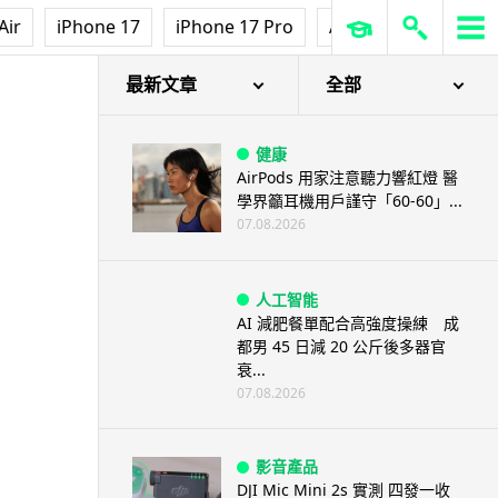
Air
iPhone 17
iPhone 17 Pro
AirPods Pro 3
Ap
最新文章
全部
健康
AirPods 用家注意聽力響紅燈 醫
學界籲耳機用戶謹守「60-60」...
07.08.2026
人工智能
AI 減肥餐單配合高強度操練 成
都男 45 日減 20 公斤後多器官
衰...
07.08.2026
影音產品
DJI Mic Mini 2s 實測 四發一收