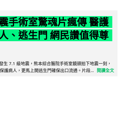
震手術室驚魂片瘋傳 醫護
人、逃生門 網民讚值得尊
8 日發生 7.1 級地震，熊本綜合醫院手術室鏡頭拍下地震一刻，
保護病人，更馬上開逃生門確保出口流通。片段...
閱讀全文