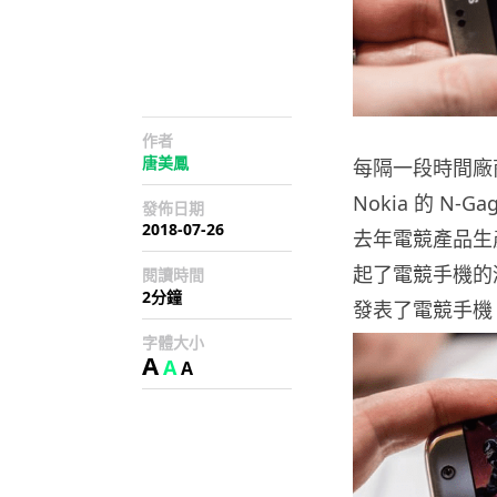
作者
唐美鳳
每隔一段時間廠
Nokia 的 N-Ga
發佈日期
2018-07-26
去年電競產品生產商
起了電競手機的潮
閱讀時間
2分鐘
發表了電競手機
字體大小
A
A
A