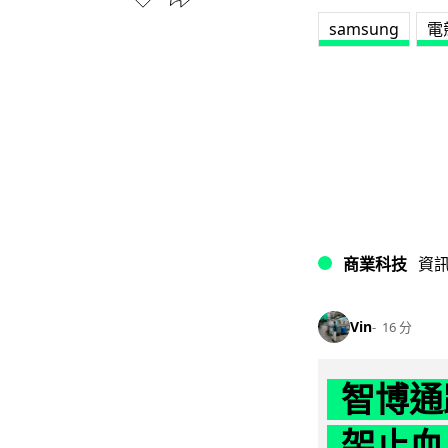
samsung
電
商業科技
資
Vin
16 分
智博通
架止血