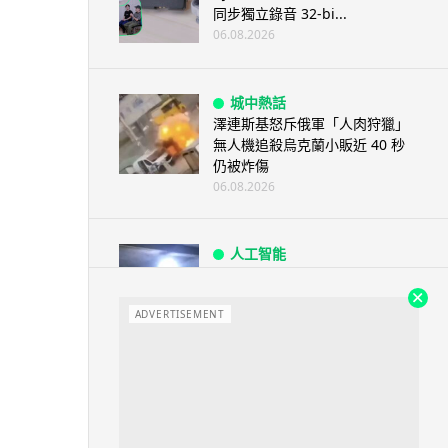
同步獨立錄音 32-bi...
06.08.2026
城中熱話
澤連斯基怒斥俄軍「人肉狩獵」
無人機追殺烏克蘭小販近 40 秒
仍被炸傷
06.08.2026
人工智能
中國湖北男自學 AI 「煉金術」
屋內煉金冒濃煙驚動全區
ADVERTISEMENT
06.08.2026
流動音樂
【評測】Sony IER-M500 入耳式
監聽耳機：現場拍攝、後製監
聽...