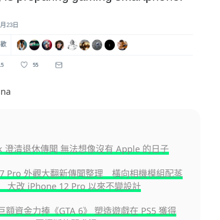
na
ook 澄清退休傳聞 無法想像沒有 Apple 的日子
e 17 Pro 外觀大翻新傳聞整理 橫向相機模組配蒸
大改 iPhone 12 Pro 以來不變設計
y 巨額資金力捧《GTA 6》 塑造遊戲在 PS5 獲得