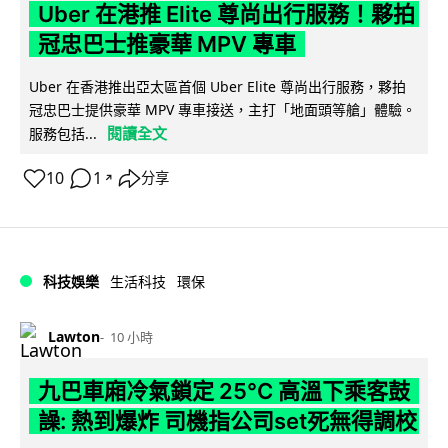
Uber 在港推 Elite 尊尚出行服務！夥拍
冠忠巴士推豪華 MPV 專車
Uber 在香港推出亞太區首個 Uber Elite 尊尚出行服務，夥拍
冠忠巴士提供豪華 MPV 專車接送，主打「地面頭等艙」體驗。
閱讀全文
服務包括...
10
1
分享
↗
科技娛樂
生活科技
環保
Lawton
10 小時
九巴車廂冷氣鎖定 25°C 高溫下乘客鼓
譟: 熱到爆炸 司機指公司set死無得調校