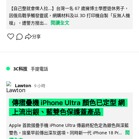
【自己整就會俾人拉...】台灣一名 67 歲擁博士學歷退休男子，
因俄烏戰爭觸發靈感，網購材料及以 3D 打印機自製「反無人機
閱讀全文
槍」，遭警方搜出...
分享
3C科技
手提電話
Lawton
9 小時
傳摺疊機 iPhone Ultra 顏色已定型 網
上流出銀、藍雙色保護蓋產品
Apple 首款摺疊手機 iPhone Ultra 傳最終配色定為銀色與深藍
閱
雙色，捨棄早前傳出深灰選項。同時新一代 iPhone 18 Pr...