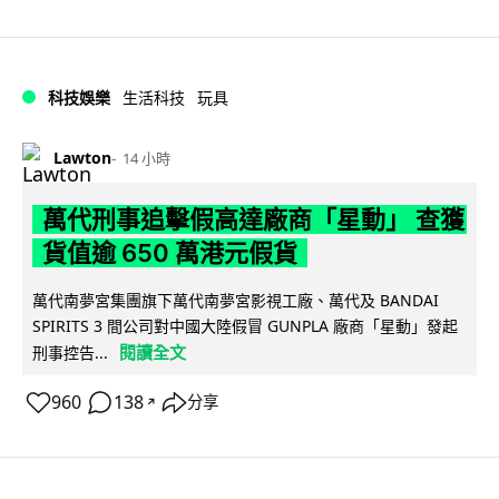
科技娛樂
生活科技
玩具
Lawton
14 小時
萬代刑事追擊假高達廠商「星動」 查獲
貨值逾 650 萬港元假貨
萬代南夢宮集團旗下萬代南夢宮影視工廠、萬代及 BANDAI
SPIRITS 3 間公司對中國大陸假冒 GUNPLA 廠商「星動」發起
閱讀全文
刑事控告...
960
138
分享
↗