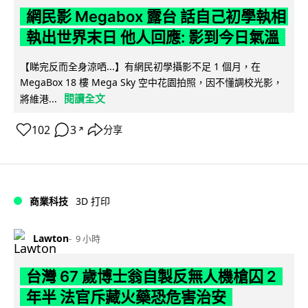
網民影 Megabox 露台 話自己初學執相
執出世界末日 他人回應: 影到今日氣溫
【睇完反而全身涼哂...】有網民初學攝影不足 1 個月，在
MegaBox 18 樓 Mega Sky 空中花園拍照，因不懂調校光影，
閱讀全文
將維港...
102
3
分享
↗
商業科技
3D 打印
Lawton
9 小時
台灣 67 歲博士翁自製反無人機槍囚 2
年半 法官斥藏火藥恐危害治安