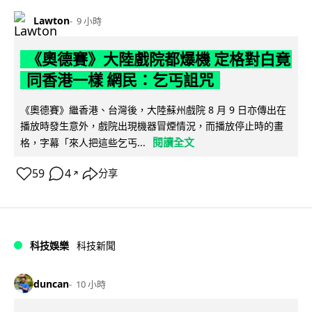
Lawton
9 小時
《奧德賽》大陸戲院都爆機 定格對白竟
同香港一樣 網民：乞丐詛咒
《奧德賽》繼香港、台灣後，大陸蘇州戲院 8 月 9 日亦傳出在
播放時發生意外，戲院出現機器冒煙情況，而播放停止時的畫
閱讀全文
格，字幕「來人把這些乞丐...
59
4
分享
↗
科技娛樂
科技新聞
duncan
10 小時