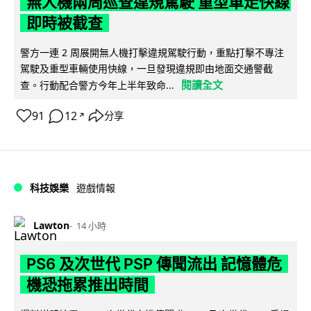
無人機兩周巡查違規駕駛 重型車走快線
即時被截查
警方一連 2 周展開無人機打擊違規駕駛行動，重點打擊不專注
駕駛及重型車輛使用快線，一旦發現違規即由地面交通警截
閱讀全文
查。行動配合警方今年上半年致命...
91
12
分享
↗
科技娛樂
遊戲情報
Lawton
14 小時
PS6 及次世代 PSP 傳聞流出 記憶體危
機恐拖累推出時間