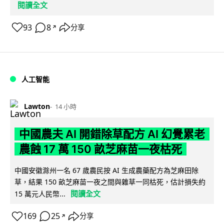
閱讀全文
93
8
分享
↗
人工智能
Lawton
14 小時
中國農夫 AI 開錯除草配方 AI 幻覺累老
農蝕 17 萬 150 畝芝麻苗一夜枯死
中國安徽滁州一名 67 歲農民按 AI 生成農藥配方為芝麻田除
草，結果 150 畝芝麻苗一夜之間與雜草一同枯死，估計損失約
閱讀全文
15 萬元人民幣...
169
25
分享
↗