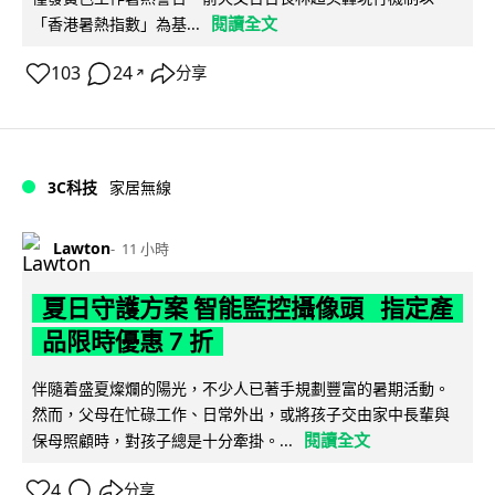
閱讀全文
「香港暑熱指數」為基...
103
24
分享
↗
3C科技
家居無線
Lawton
11 小時
夏日守護方案 智能監控攝像頭 指定產
品限時優惠 7 折
伴隨着盛夏燦爛的陽光，不少人已著手規劃豐富的暑期活動。
然而，父母在忙碌工作、日常外出，或將孩子交由家中長輩與
閱讀全文
保母照顧時，對孩子總是十分牽掛。...
4
分享