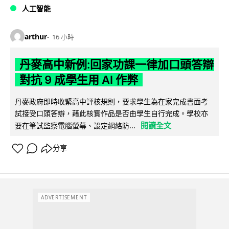
人工智能
arthur
16 小時
丹麥高中新例:回家功課一律加口頭答辯
對抗 9 成學生用 AI 作弊
丹麥政府即時收緊高中評核規則，要求學生為在家完成書面考
試接受口頭答辯，藉此核實作品是否由學生自行完成。學校亦
閱讀全文
要在筆試監察電腦螢幕、設定網絡防...
分享
ADVERTISEMENT