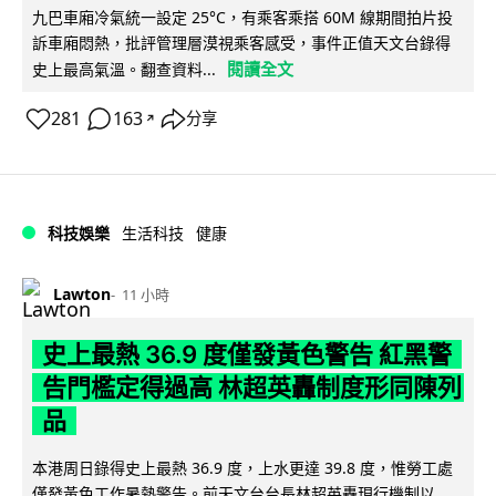
九巴車廂冷氣統一設定 25°C，有乘客乘搭 60M 線期間拍片投
訴車廂悶熱，批評管理層漠視乘客感受，事件正值天文台錄得
閱讀全文
史上最高氣溫。翻查資料...
281
163
分享
↗
科技娛樂
生活科技
健康
Lawton
11 小時
史上最熱 36.9 度僅發黃色警告 紅黑警
告門檻定得過高 林超英轟制度形同陳列
品
本港周日錄得史上最熱 36.9 度，上水更達 39.8 度，惟勞工處
僅發黃色工作暑熱警告。前天文台台長林超英轟現行機制以