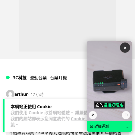
×
3C科技
流動音樂
音樂耳機
arthur
17 小時
本網站正使用 Cookie
抗通脹奇招？傳 Sony 擬重推六年前經
我們使用 Cookie 改善網站體驗。 繼續使用
🎵
⛶
我們的網站即表示您同意我們的
Cookie 政
典耳機 XM4 低價登場
策
。
📖 詳細評測
→
耳機越賣越貴，Sony 應對通脹的奇招居然是重推 6 年前的舊