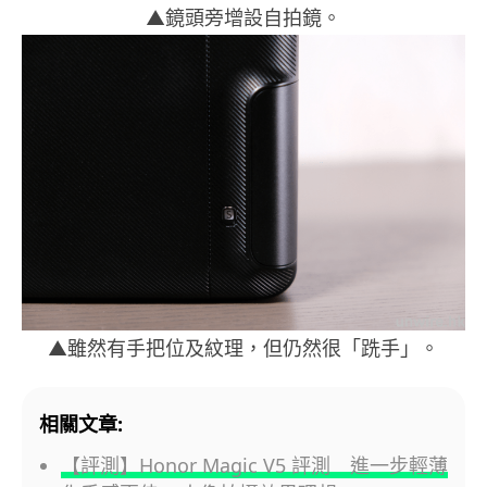
▲鏡頭旁增設自拍鏡。
▲雖然有手把位及紋理，但仍然很「跣手」。
相關文章:
【評測】Honor Magic V5 評測 進一步輕薄