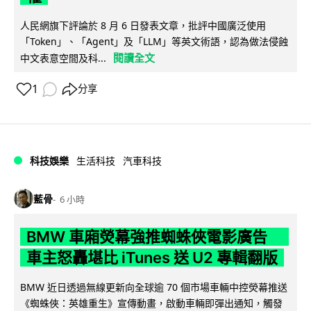
人民網旗下評論於 8 月 6 日發表文章，批評中國廣泛使用
「Token」、「Agent」及「LLM」等英文術語，認為做法侵蝕
閱讀全文
中文表意空間及科...
1
分享
科技娛樂
生活科技
汽車科技
藍骨
6 小時
BMW 車廂熒幕強推蜘蛛俠電影廣告
車主怒轟堪比 iTunes 送 U2 專輯翻版
BMW 近日透過無線更新向全球逾 70 個市場車輛中控熒幕推送
《蜘蛛俠：英雄重生》宣傳動畫，啟動車輛即彈出通知，觸發