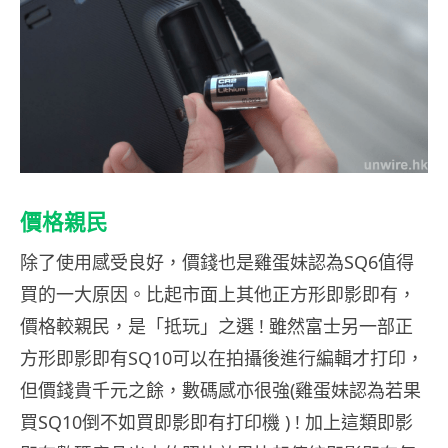
價格親民
除了使用感受良好，價錢也是雞蛋妹認為SQ6值得
買的一大原因。比起市面上其他正方形即影即有，
價格較親民，是「抵玩」之選 ! 雖然富士另一部正
方形即影即有SQ10可以在拍攝後進行編輯才打印，
但價錢貴千元之餘，數碼感亦很強(雞蛋妹認為若果
買SQ10倒不如買即影即有打印機 ) ! 加上這類即影