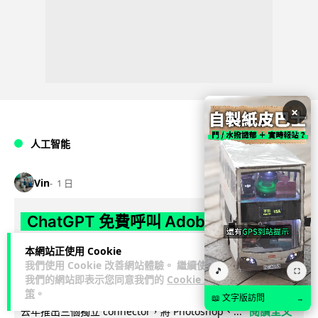
×
人工智能
Vin
1 日
ChatGPT 免費呼叫 Adobe 一句話跨軟
體修圖兼整 PDF 不用開多個 APP 兼免
本網站正使用 Cookie
帳號
我們使用 Cookie 改善網站體驗。 繼續使用
🎵
⛶
我們的網站即表示您同意我們的
Cookie 政
策
。
Adobe 宣布推出全新統一版 Adobe for ChatGPT 外掛，取代
📖 文字版訪問
→
閱讀全文
去年推出三個獨立 connector，將 Photoshop、...