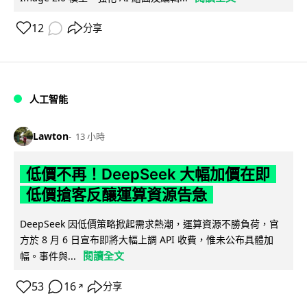
12
分享
人工智能
Lawton
13 小時
低價不再！DeepSeek 大幅加價在即
低價搶客反釀運算資源告急
DeepSeek 因低價策略掀起需求熱潮，運算資源不勝負荷，官
方於 8 月 6 日宣布即將大幅上調 API 收費，惟未公布具體加
閱讀全文
幅。事件與...
53
16
分享
↗