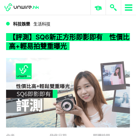
WWDC 2026
GenAI 與雲端科技專區
ERP 與商業 AI
【評測】SQ6新正方形即影即有 性價比高+輕易拍雙重曝光
科技娛樂
生活科技
【評測】SQ6新正方形即影即有 性價比
高+輕易拍雙重曝光
作者
發佈日期
閱讀時間