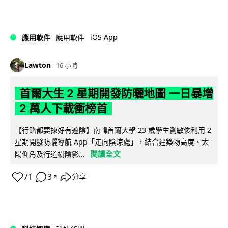
iOS App
應用軟件
應用軟件
Lawton
16 小時
首爾大生 2 星期開發防曬地圖 一日暴增
2 萬人下載衝榜首
【行路都要揀好有遮陰】南韓首爾大學 23 歲學生劉敏俊利用 2
星期開發防曬導航 App「走向陰涼處」，結合建築物高度、太
閱讀全文
陽仰角及行道樹陰影...
71
3
分享
↗