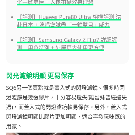
化手感更佳 + 人像拍攝效果理想
【評測】Huawei Pura80 Ultra 相機評測 遠
赴日本 + 演唱會試盡「一鏡雙目」威力
【評測】Samsung Galaxy Z Flip7 詳細評
測 用色特別 + 外屏更大使用更方便
閃光濾鏡明顯 更易保存
SQ6另一個賣點就是蓋入式的閃燈濾鏡。很多時閃
燈濾鏡是幾張膠片，十分容易遺失(雞蛋妹曾經遺失
過)，而蓋入式的閃燈濾鏡較易保存。另外，蓋入式
閃燈濾鏡明顯比膠片更加明顯，適合喜歡玩味感的
用家。