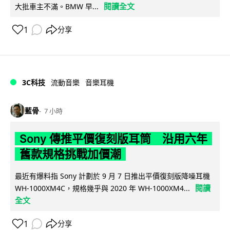
閱讀全文
大批車主不滿。BMW 早...
1
分享
3C科技
流動音樂
音樂耳機
藍骨
7 小時
Sony 傳推平價復刻版耳筒 沿用六年
舊款規格挑戰加價潮
最近有爆料指 Sony 計劃於 9 月 7 日推出平價復刻版降噪耳機
閱讀
WH-1000XM4C，規格幾乎與 2020 年 WH-1000XM4...
全文
1
分享