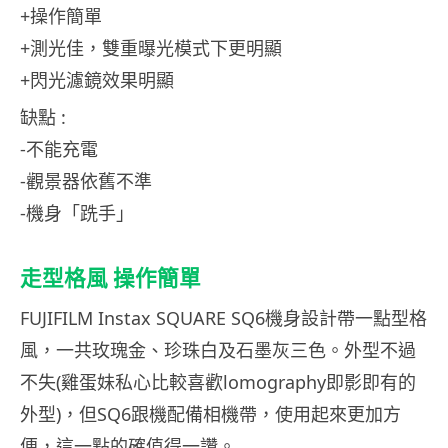
+操作簡單
+測光佳，雙重曝光模式下更明顯
+閃光濾鏡效果明顯
缺點 :
-不能充電
-觀景器依舊不準
-機身「跣手」
走型格風 操作簡單
FUJIFILM Instax SQUARE SQ6機身設計帶一點型格
風，一共玫瑰金、珍珠白及石墨灰三色。外型不過
不失(雞蛋妹私心比較喜歡lomography即影即有的
外型)，但SQ6跟機配備相機帶，使用起來更加方
便，這一點的確值得一讚。