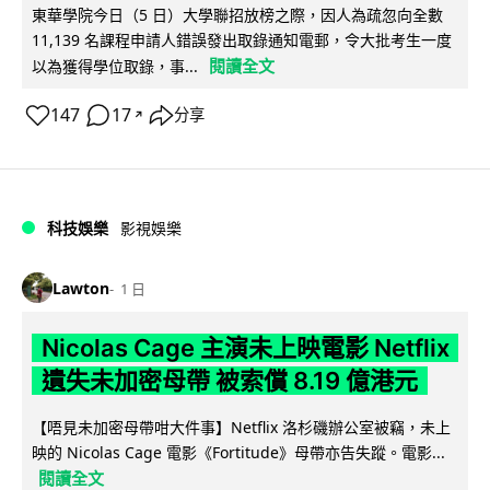
東華學院今日（5 日）大學聯招放榜之際，因人為疏忽向全數
11,139 名課程申請人錯誤發出取錄通知電郵，令大批考生一度
閱讀全文
以為獲得學位取錄，事...
147
17
分享
↗
科技娛樂
影視娛樂
Lawton
1 日
Nicolas Cage 主演未上映電影 Netflix
遺失未加密母帶 被索償 8.19 億港元
【唔見未加密母帶咁大件事】Netflix 洛杉磯辦公室被竊，未上
映的 Nicolas Cage 電影《Fortitude》母帶亦告失蹤。電影...
閱讀全文