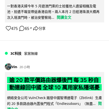
一對香港夫婦今年 5 月遊澳門乘的士拾獲他人遺留相機及電
池，拾遺不報並帶返香港自用。兩人本月 2 日經港珠澳大橋再
閱讀全文
次入境澳門時，被治安警察局...
475
65
分享
↗
3C科技
家居無線
Vin
20 小時
逾 20 款平價路由器爆後門 每 35 秒自
動連線回中國 全球 10 萬用家私隱堪憂
網絡安全公司 VulnCheck 揭發中國智博通電子（Zbtlink）生產
閱
的 20 多款路由器內置後門程式「Endlessdoors」（無盡...