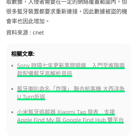
取數據，入侵者需要在一定的網絡覆蓋範圍內。但
很多藍牙裝置都要求重新連接，因此數據被盜的機
會率也因此增加。
資料來源 : cnet
相關文章:
Sony 時隔七年更新黑膠唱盤 入門至進階兩
款配備藍牙高解析音訊
藍牙喇叭命名「炸彈」 聯合航客機 大西洋急
U Turn折返
小米藍牙追蹤器 Xiaomi Tag 發表 支援
Apple Find My 與 Google Find Hub 雙平台