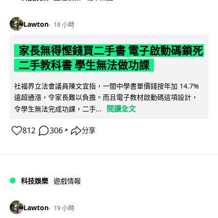
Lawton
18 小時
家長無得慳錢買二手書 電子啟動碼鎖死
二手教科書 學生無法做功課
社福界立法會議員陳文宜指，一間中學書單價錢按年加 14.7%
遠超通漲，令家長難以負擔。而且電子教材啟動碼這項設計，
閱讀全文
令學生無法完成功課，二手...
812
306
分享
↗
科技娛樂
遊戲情報
Lawton
19 小時