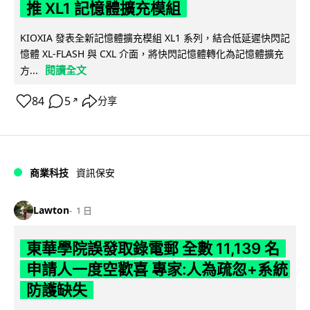
推 XL1 記憶體擴充模組
KIOXIA 發表全新記憶體擴充模組 XL1 系列，結合低延遲快閃記
憶體 XL-FLASH 與 CXL 介面，將快閃記憶體轉化為記憶體擴充
閱讀全文
方...
84
5
分享
↗
商業科技
資訊保安
Lawton
1 日
東華學院誤發取錄電郵 全數 11,139 名
申請人一度空歡喜 專家:人為疏忽+系統
防護缺失