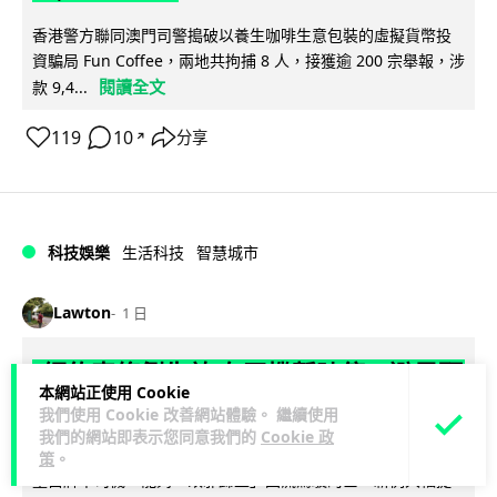
香港警方聯同澳門司警搗破以養生咖啡生意包裝的虛擬貨幣投
資騙局 Fun Coffee，兩地共拘捕 8 人，接獲逾 200 宗舉報，涉
閱讀全文
款 9,4...
119
10
分享
↗
科技娛樂
生活科技
智慧城市
Lawton
1 日
網約車條例生效 有司機暫時停工避風頭
本網站正使用 Cookie
的士業界籲白牌 "改邪歸正"
我們使用 Cookie 改善網站體驗。 繼續使用
我們的網站即表示您同意我們的
Cookie 政
規管網約車法例大部分條文已於 8 月 3 日生效，的士業界就期
策
。
望白牌車司機，能夠「改邪歸正」回流駕駛的士。新例大幅提