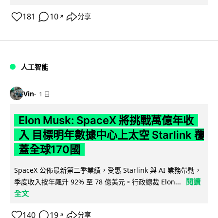
181
10
分享
↗
人工智能
Vin
1 日
Elon Musk: SpaceX 將挑戰萬億年收
入 目標明年數據中心上太空 Starlink 覆
蓋全球170國
SpaceX 公佈最新第二季業績，受惠 Starlink 與 AI 業務帶動，
閱讀
季度收入按年飆升 92% 至 78 億美元。行政總裁 Elon...
全文
140
19
分享
↗