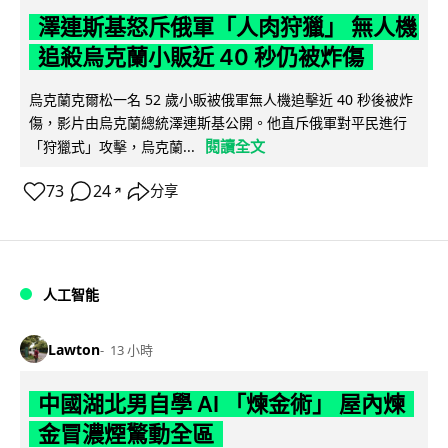
澤連斯基怒斥俄軍「人肉狩獵」 無人機
追殺烏克蘭小販近 40 秒仍被炸傷
烏克蘭克爾松一名 52 歲小販被俄軍無人機追擊近 40 秒後被炸
傷，影片由烏克蘭總統澤連斯基公開。他直斥俄軍對平民進行
閱讀全文
「狩獵式」攻擊，烏克蘭...
73
24
分享
↗
人工智能
Lawton
13 小時
中國湖北男自學 AI 「煉金術」 屋內煉
金冒濃煙驚動全區