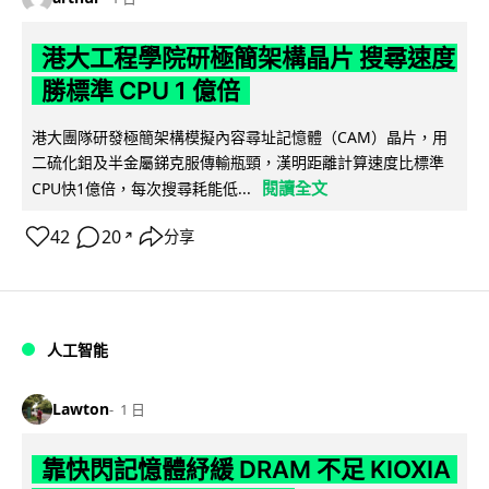
港大工程學院研極簡架構晶片 搜尋速度
勝標準 CPU 1 億倍
港大團隊研發極簡架構模擬內容尋址記憶體（CAM）晶片，用
二硫化鉬及半金屬銻克服傳輸瓶頸，漢明距離計算速度比標準
閱讀全文
CPU快1億倍，每次搜尋耗能低...
42
20
分享
↗
人工智能
Lawton
1 日
靠快閃記憶體紓緩 DRAM 不足 KIOXIA