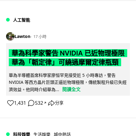
人工智能
Lawton
17 小時
華為科學家警告 NVIDIA 已近物理極限
華為「韜定律」可繞過摩爾定律瓶頸
華為半導體首席科學家廖恒罕見接受近 5 小時專訪，警告
NVIDIA 等西方晶片巨頭正逼近物理極限，傳統製程升級已失經
閱讀全文
濟效益。他同時介紹華為...
1,431
532
分享
↗
科技娛樂
生活娛樂
城中熱話