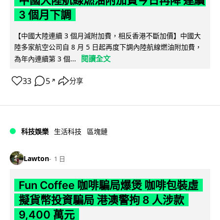
中國大陸航線燃油附加費今日再降 連續
3 個月下調
【中國大陸連續 3 個月減附加費，相反香港不斷加價】中國大
陸多家航空公司自 8 月 5 日起再度下調內陸航線燃油附加費，
閱讀全文
為年內連續第 3 個...
33
5
分享
↗
科技娛樂
生活科技
區塊鏈
Lawton
1 日
Fun Coffee 咖啡騙局爆煲 咖啡包裝虛
擬貨幣投資騙局 港澳警拘 8 人涉款
9,400 萬元