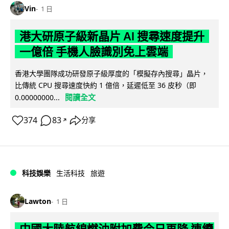
Vin
1 日
港大研原子級新晶片 AI 搜尋速度提升
一億倍 手機人臉識別免上雲端
香港大學團隊成功研發原子級厚度的「模擬存內搜尋」晶片，
比傳統 CPU 搜尋速度快約 1 億倍，延遲低至 36 皮秒（即
閱讀全文
0.00000000...
374
83
分享
↗
科技娛樂
生活科技
旅遊
Lawton
1 日