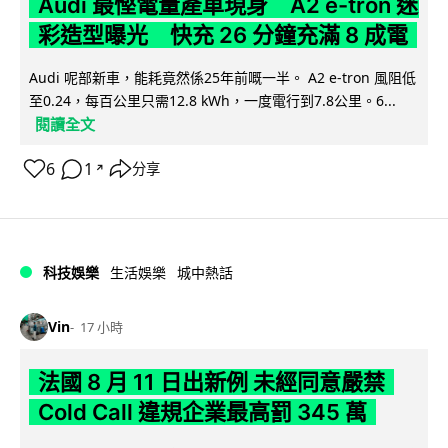
Audi 最慳電量產車現身 A2 e-tron 迷
彩造型曝光 快充 26 分鐘充滿 8 成電
Audi 呢部新車，能耗竟然係25年前嘅一半。 A2 e-tron 風阻低
至0.24，每百公里只需12.8 kWh，一度電行到7.8公里。6...
閱讀全文
6
1
分享
↗
科技娛樂
生活娛樂
城中熱話
Vin
17 小時
法國 8 月 11 日出新例 未經同意嚴禁
Cold Call 違規企業最高罰 345 萬