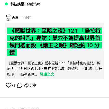
科技娛樂
遊戲情報
天恩
14 小時
《魔獸世界：至暗之夜》12.1 「烏拉特
克的詛咒」專訪：巢穴不為提高世界首
領門檻而設 《諸王之眠》縮短約 10 分
鐘
《魔獸世界：至暗之夜》版本更新 12.1「烏拉特克的詛咒」將
於 8 月 13 日正式上線，帶來全新區域「盤蛇島」、地城「毒牙
閱讀全文
祭壇」、新型態世...
71
分享