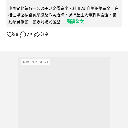
中國湖北黃石一名男子見金價高企，利用 AI 自學提煉黃金，在
租住單位私設高壓爐及作坊冶煉，過程產生大量刺鼻濃煙，驚
閱讀全文
動鄰居報警。警方到場揭發整...
88
7
分享
↗
ADVERTISEMENT