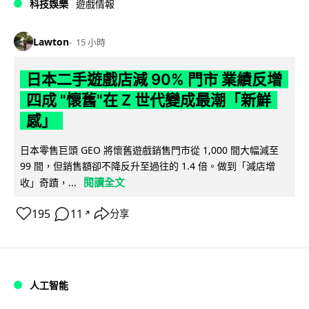
科技娛樂
遊戲情報
Lawton
15 小時
日本二手遊戲店減 90% 門市 業績反增
四成 "懷舊"在 Z 世代變成最潮「新鮮
感」
日本零售巨頭 GEO 將懷舊遊戲銷售門市從 1,000 間大幅減至
99 間，但銷售額卻不降反升至過往的 1.4 倍。做到「減店增
閱讀全文
收」奇蹟，...
195
11
分享
↗
人工智能