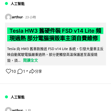
人工智能
arthur
23 小時
Tesla HW3 舊硬件裝 FSD v14 Lite 頻
現過熱 部分電腦損毀車主須自費維修
Tesla 向 HW3 舊車款推送 FSD v14 Lite 系統，引發大量車主反
映自動駕駛電腦嚴重過熱，部分更觸發高溫保護甚至直接燒
閱讀全文
毀，須...
10
1
分享
↗
人工智能
arthur
1 日