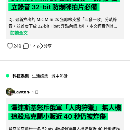
立錄音 32-bit 防爆咪拍片必備
DJI 最新推出的 Mic Mini 2s 無線咪支援「四發一收」分軌錄
音，並首度下放 32-bit Float 浮點內錄功能。本文經實測其...
閱讀全文
249
1
分享
↗
科技娛樂
生活娛樂
城中熱話
Lawton
1 日
澤連斯基怒斥俄軍「人肉狩獵」 無人機
追殺烏克蘭小販近 40 秒仍被炸傷
烏克蘭克爾松一名 52 歲小販被俄軍無人機追擊近 40 秒後被炸