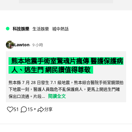
科技娛樂
生活娛樂
城中熱話
Lawton
9 小時
熊本地震手術室驚魂片瘋傳 醫護保護病
人、逃生門 網民讚值得尊敬
熊本縣 7 月 28 日發生 7.1 級地震，熊本綜合醫院手術室鏡頭拍
下地震一刻，醫護人員臨危不亂保護病人，更馬上開逃生門確
閱讀全文
保出口流通。片段...
51
15
分享
↗