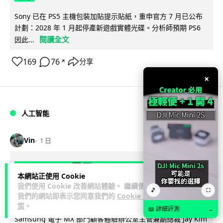
Sony 已在 PS5 主機包裝加貼提示貼紙，重申官方 7 月已公布
計劃：2028 年 1 月起停產新遊戲實體光碟。分析師預期 PS6
閱讀全文
因此...
169
76
分享
↗
×
人工智能
Vin
1 日
Samsung 展示 Galaxy AI 新方向 未來
本網站正使用 Cookie
手機毋須輸入文字 轉向 Agent 全自動操
我們使用 Cookie 改善網站體驗。 繼續使用
🎵
⛶
作
我們的網站即表示您同意我們的
Cookie 政
策
。
📖 詳細評測
→
Samsung 電子 MX 部門顧客體驗辦公室主管兼副總裁 Jay Kim