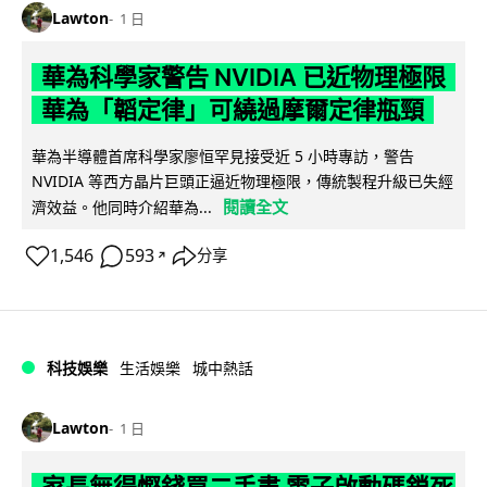
Lawton
1 日
華為科學家警告 NVIDIA 已近物理極限
華為「韜定律」可繞過摩爾定律瓶頸
華為半導體首席科學家廖恒罕見接受近 5 小時專訪，警告
NVIDIA 等西方晶片巨頭正逼近物理極限，傳統製程升級已失經
閱讀全文
濟效益。他同時介紹華為...
1,546
593
分享
↗
科技娛樂
生活娛樂
城中熱話
Lawton
1 日