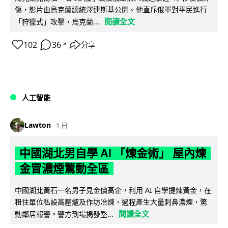
傷，影片由烏克蘭總統澤連斯基公開。他直斥俄軍對平民進行
閱讀全文
「狩獵式」攻擊，烏克蘭...
102
36
分享
↗
人工智能
Lawton
1 日
中國湖北男自學 AI 「煉金術」 屋內煉
金冒濃煙驚動全區
中國湖北黃石一名男子見金價高企，利用 AI 自學提煉黃金，在
租住單位私設高壓爐及作坊冶煉，過程產生大量刺鼻濃煙，驚
閱讀全文
動鄰居報警。警方到場揭發整...