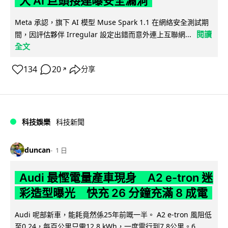
大 AI 巨頭接連曝安全漏洞
Meta 承認，旗下 AI 模型 Muse Spark 1.1 在網絡安全測試期
閱讀
間，因評估夥伴 Irregular 設定出錯而意外連上互聯網...
全文
134
20
分享
↗
科技娛樂
科技新聞
duncan
1 日
Audi 最慳電量產車現身 A2 e-tron 迷
彩造型曝光 快充 26 分鐘充滿 8 成電
Audi 呢部新車，能耗竟然係25年前嘅一半。 A2 e-tron 風阻低
至0.24，每百公里只需12.8 kWh，一度電行到7.8公里。6...