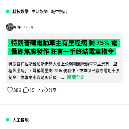
科技娛樂
生活娛樂
城中熱話
Vin
7 小時
特朗普嘲電動車主有里程病 剩 75% 電
量即焦慮發作 狂言一手終結電車指令
特朗普在拉斯維加斯造勢大會上公開嘲諷電動車車主患有「里
程焦慮病」，聲稱電量剩 75% 便發作，並重申已廢除電動車強
閱讀全文
制令。惟專業車媒隨即反駁，...
386
151
分享
↗
人工智能