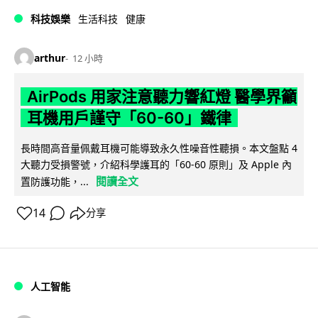
科技娛樂
生活科技
健康
arthur
12 小時
AirPods 用家注意聽力響紅燈 醫學界籲
耳機用戶謹守「60-60」鐵律
長時間高音量佩戴耳機可能導致永久性噪音性聽損。本文盤點 4
大聽力受損警號，介紹科學護耳的「60-60 原則」及 Apple 內
閱讀全文
置防護功能，...
14
分享
人工智能