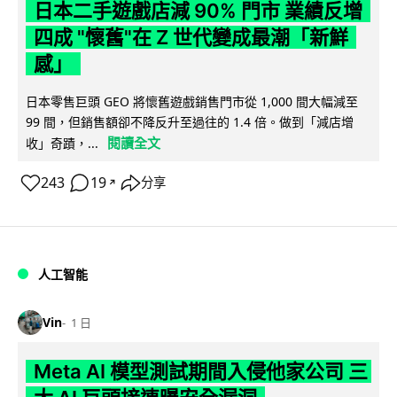
日本二手遊戲店減 90% 門市 業績反增
四成 "懷舊"在 Z 世代變成最潮「新鮮
感」
日本零售巨頭 GEO 將懷舊遊戲銷售門市從 1,000 間大幅減至
99 間，但銷售額卻不降反升至過往的 1.4 倍。做到「減店增
閱讀全文
收」奇蹟，...
243
19
分享
↗
人工智能
Vin
1 日
Meta AI 模型測試期間入侵他家公司 三