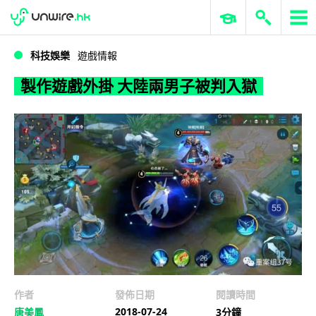
WWDC 2026
GenAI 與雲端科技專區
ERP 與商業 AI
製作遊戲外掛 大陸兩男子被判入獄
科技娛樂
遊戲情報
製作遊戲外掛 大陸兩男子被判入獄
作者
發佈日期
閱讀時間
2018-07-24
唐美鳳
3分鐘