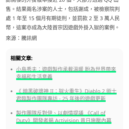
售。結果兩名涉案的人士，包括謝成，被檢察院判
處 1 年至 15 個月有期徒刑，並罰款 2 至 3 萬人民
幣，這案亦成為大陸首宗因遊戲外掛入獄的案例。
來源：騰訊網
相關文章:
小島秀夫：遊戲製作承載溫暖 盼為世界帶來
幸福和生活意義
《 暗黑破壞神 II：獄火重生》Diablo 2 術士
君臨製作團隊專訪 - 25 年後的遊戲更新
製作團隊反對伊、以劇情提議 《Call of
Duty》開發者揭 Activision 昔日施壓內幕