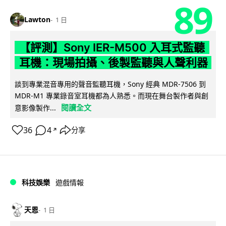
89
Lawton
1 日
【評測】Sony IER-M500 入耳式監聽
耳機：現場拍攝、後製監聽與人聲利器
談到專業混音專用的聲音監聽耳機，Sony 經典 MDR-7506 到
MDR-M1 專業錄音室耳機都為人熟悉。而現在舞台製作者與創
閱讀全文
意影像製作...
36
4
分享
↗
科技娛樂
遊戲情報
天恩
1 日