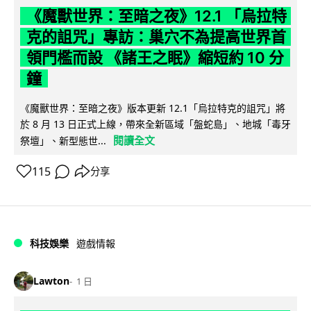
《魔獸世界：至暗之夜》12.1 「烏拉特
克的詛咒」專訪：巢穴不為提高世界首
領門檻而設 《諸王之眠》縮短約 10 分
鐘
《魔獸世界：至暗之夜》版本更新 12.1「烏拉特克的詛咒」將
於 8 月 13 日正式上線，帶來全新區域「盤蛇島」、地城「毒牙
閱讀全文
祭壇」、新型態世...
115
分享
科技娛樂
遊戲情報
Lawton
1 日