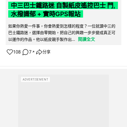
中三巴士鐵路迷 自製紙皮遙控巴士 門,
水撥識郁 + 實時GPS報站
如果你熱愛一件事，你會熱愛到怎樣的程度？一位就讀中三的
巴士鐵路迷，選擇由零開始，把自己的興趣一步步變成真正可
閱讀全文
以運作的作品。他以紙皮親手製作出...
108
7
分享
↗
ADVERTISEMENT