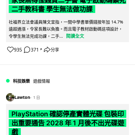
家長無得慳錢買二手書 電子啟動碼鎖死
二手教科書 學生無法做功課
社福界立法會議員陳文宜指，一間中學書單價錢按年加 14.7%
遠超通漲，令家長難以負擔。而且電子教材啟動碼這項設計，
閱讀全文
令學生無法完成功課，二手...
935
371
分享
↗
科技娛樂
遊戲情報
Lawton
1 日
PlayStation 確認停產實體光碟 包裝印
出重要通告 2028 年 1 月後不出光碟遊
戲