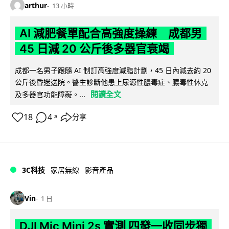
arthur
13 小時
AI 減肥餐單配合高強度操練 成都男
45 日減 20 公斤後多器官衰竭
成都一名男子跟隨 AI 制訂高強度減脂計劃，45 日內減去約 20
公斤後昏迷送院。醫生診斷他患上尿源性膿毒症、膿毒性休克
閱讀全文
及多器官功能障礙。...
18
4
分享
↗
3C科技
家居無線
影音產品
Vin
1 日
DJI Mic Mini 2s 實測 四發一收同步獨