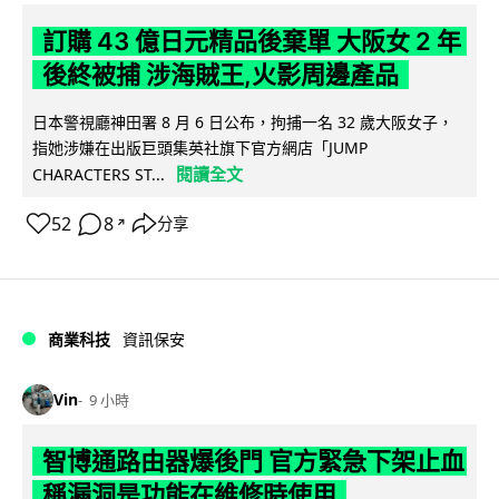
訂購 43 億日元精品後棄單 大阪女 2 年
後終被捕 涉海賊王,火影周邊產品
日本警視廳神田署 8 月 6 日公布，拘捕一名 32 歲大阪女子，
指她涉嫌在出版巨頭集英社旗下官方網店「JUMP
閱讀全文
CHARACTERS ST...
52
8
分享
↗
商業科技
資訊保安
Vin
9 小時
智博通路由器爆後門 官方緊急下架止血
稱漏洞是功能在維修時使用