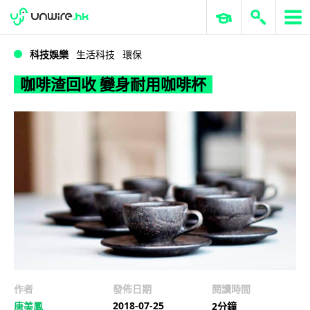
WWDC 2026
GenAI 與雲端科技專區
ERP 與商業 AI
咖啡渣回收 變身耐用咖啡杯
科技娛樂
生活科技
環保
咖啡渣回收 變身耐用咖啡杯
作者
發佈日期
閱讀時間
2018-07-25
唐美鳳
2分鐘