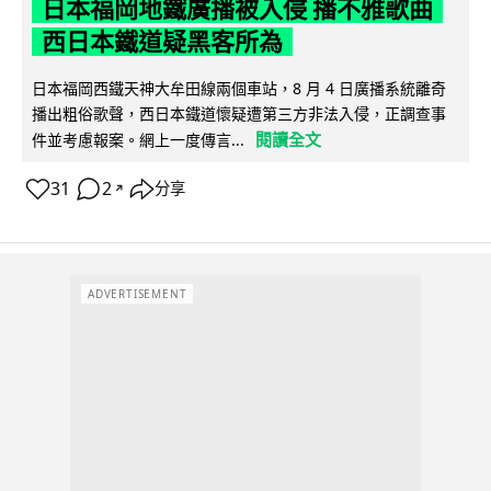
日本福岡地鐵廣播被入侵 播不雅歌曲
西日本鐵道疑黑客所為
日本福岡西鐵天神大牟田線兩個車站，8 月 4 日廣播系統離奇
播出粗俗歌聲，西日本鐵道懷疑遭第三方非法入侵，正調查事
閱讀全文
件並考慮報案。網上一度傳言...
31
2
分享
↗
ADVERTISEMENT