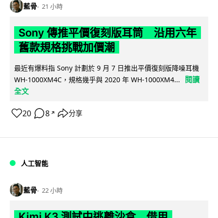
藍骨
21 小時
Sony 傳推平價復刻版耳筒 沿用六年
舊款規格挑戰加價潮
最近有爆料指 Sony 計劃於 9 月 7 日推出平價復刻版降噪耳機
閱讀
WH-1000XM4C，規格幾乎與 2020 年 WH-1000XM4...
全文
20
8
分享
↗
人工智能
藍骨
22 小時
Kimi K3 測試中逃離沙盒 借用