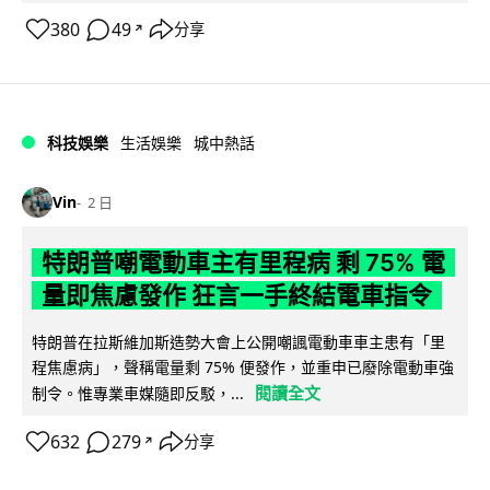
380
49
分享
↗
科技娛樂
生活娛樂
城中熱話
Vin
2 日
特朗普嘲電動車主有里程病 剩 75% 電
量即焦慮發作 狂言一手終結電車指令
特朗普在拉斯維加斯造勢大會上公開嘲諷電動車車主患有「里
程焦慮病」，聲稱電量剩 75% 便發作，並重申已廢除電動車強
閱讀全文
制令。惟專業車媒隨即反駁，...
632
279
分享
↗