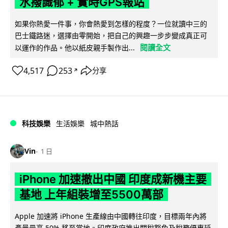
水撥識郁 + 實時GPS報站
如果你熱愛一件事，你會熱愛到怎樣的程度？一位就讀中三的
巴士鐵路迷，選擇由零開始，把自己的興趣一步步變成真正可
閱讀全文
以運作的作品。他以紙皮親手製作出...
4,517
253
分享
↗
科技娛樂
生活娛樂
城中熱話
Vin
1 日
iPhone 加速撤出中國 印度成新機主要
基地 上年組裝增至5500萬部
Apple 加速將 iPhone 生產線由中國轉往印度，目標兩年內將
產量最高 50% 移至當地。印度政府推出關稅豁免及稅務優惠延