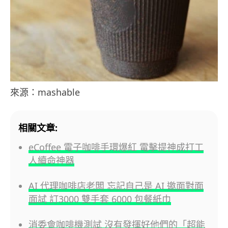
來源：mashable
相關文章:
eCoffee 電子咖啡手環爆紅 電擊提神成打工
人續命神器
AI 代理咖啡店老闆 忘記自己是 AI 邀面對面
面試 訂3000 雙手套 6000 包餐紙巾
消委會咖啡機測試 沒有發揮好他們的「超能