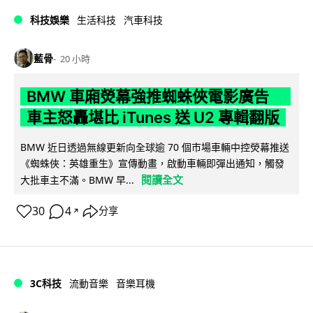
科技娛樂
生活科技
汽車科技
藍骨
20 小時
BMW 車廂熒幕強推蜘蛛俠電影廣告
車主怒轟堪比 iTunes 送 U2 專輯翻版
BMW 近日透過無線更新向全球逾 70 個市場車輛中控熒幕推送
《蜘蛛俠：英雄重生》宣傳動畫，啟動車輛即彈出通知，觸發
閱讀全文
大批車主不滿。BMW 早...
30
4
分享
↗
3C科技
流動音樂
音樂耳機