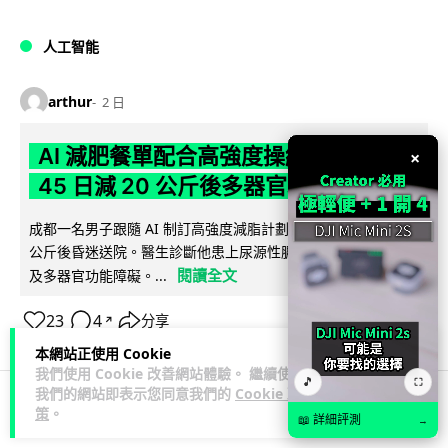
人工智能
arthur
2 日
AI 減肥餐單配合高強度操練 成都男
×
45 日減 20 公斤後多器官衰竭
成都一名男子跟隨 AI 制訂高強度減脂計劃，45 日內減去約 20
公斤後昏迷送院。醫生診斷他患上尿源性膿毒症、膿毒性休克
閱讀全文
及多器官功能障礙。...
23
4
分享
↗
本網站正使用 Cookie
我們使用 Cookie 改善網站體驗。 繼續使用
🎵
⛶
我們的網站即表示您同意我們的
Cookie 政
策
。
📖 詳細評測
3C科技
家居無線
影音產品
→