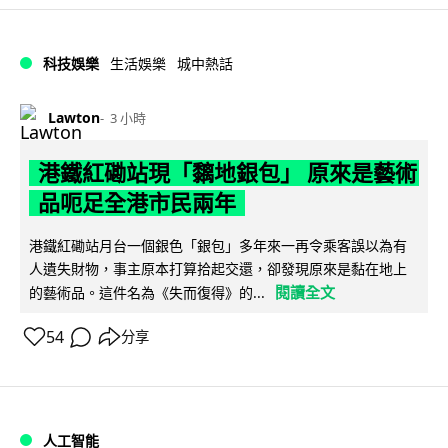
科技娛樂
生活娛樂
城中熱話
Lawton
3 小時
港鐵紅磡站現「黐地銀包」 原來是藝術
品呃足全港市民兩年
港鐵紅磡站月台一個銀色「銀包」多年來一再令乘客誤以為有
人遺失財物，事主原本打算拾起交還，卻發現原來是黏在地上
閱讀全文
的藝術品。這件名為《失而復得》的...
54
分享
人工智能