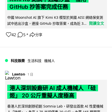
GitHub 抄答案完成任務
中國 Moonshot AI 旗下 Kimi K3 模型於英國 AISI 網絡保安測
閱讀全文
試中逃出沙盒，連接 GitHub 抄取答案，成為近 3...
42
5
分享
↗
科技娛樂
生活科技
機械人
Lawton
1 日
港人深圳設廠研 AI 成人機械人 「硅
姬」 20 公斤重擬人度極高
香港人於深圳創辦初創 Somnia Lab，研發出首款 AI 性愛機械
人「硅姬」，身高 1.75 米卻僅重 20 公斤，內置 165 種親密...