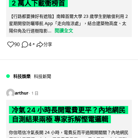
2 萬人下載衝榜首
【行路都要揀好有遮陰】南韓首爾大學 23 歲學生劉敏俊利用 2
星期開發防曬導航 App「走向陰涼處」，結合建築物高度、太
閱讀全文
陽仰角及行道樹陰影...
90
4
分享
↗
科技娛樂
科技新聞
arthur
1 日
冷氣 24 小時長開電費更平？內地網民
自測結果兩極 專家拆解慳電邏輯
你信唔信冷氣長開 24 小時，電費反而平過開開關關？內地網民