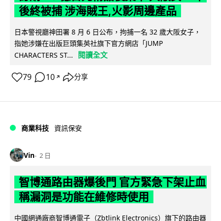
後終被捕 涉海賊王,火影周邊產品
日本警視廳神田署 8 月 6 日公布，拘捕一名 32 歲大阪女子，
指她涉嫌在出版巨頭集英社旗下官方網店「JUMP
閱讀全文
CHARACTERS ST...
79
10
分享
↗
商業科技
資訊保安
Vin
2 日
智博通路由器爆後門 官方緊急下架止血
稱漏洞是功能在維修時使用
中國網通廠商智博通電子（Zbtlink Electronics）旗下的路由器