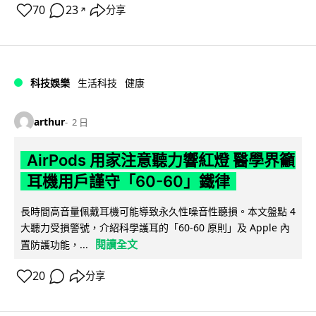
70
23
分享
↗
科技娛樂
生活科技
健康
arthur
2 日
AirPods 用家注意聽力響紅燈 醫學界籲
耳機用戶謹守「60-60」鐵律
長時間高音量佩戴耳機可能導致永久性噪音性聽損。本文盤點 4
大聽力受損警號，介紹科學護耳的「60-60 原則」及 Apple 內
閱讀全文
置防護功能，...
20
分享