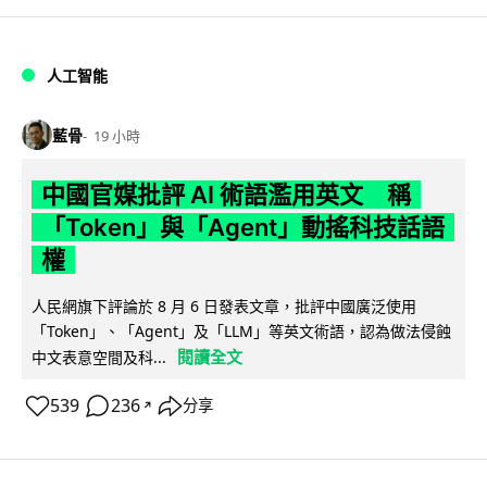
人工智能
藍骨
19 小時
中國官媒批評 AI 術語濫用英文 稱
「Token」與「Agent」動搖科技話語
權
人民網旗下評論於 8 月 6 日發表文章，批評中國廣泛使用
「Token」、「Agent」及「LLM」等英文術語，認為做法侵蝕
閱讀全文
中文表意空間及科...
539
236
分享
↗