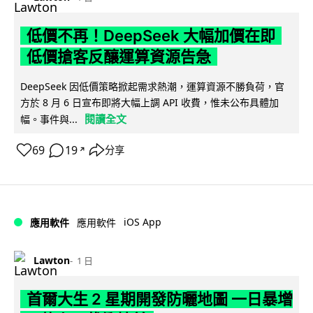
低價不再！DeepSeek 大幅加價在即
低價搶客反釀運算資源告急
DeepSeek 因低價策略掀起需求熱潮，運算資源不勝負荷，官
方於 8 月 6 日宣布即將大幅上調 API 收費，惟未公布具體加
閱讀全文
幅。事件與...
69
19
分享
↗
iOS App
應用軟件
應用軟件
Lawton
1 日
首爾大生 2 星期開發防曬地圖 一日暴增