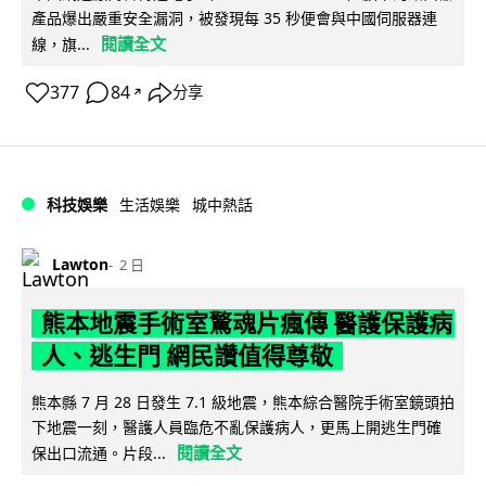
產品爆出嚴重安全漏洞，被發現每 35 秒便會與中國伺服器連
閱讀全文
線，旗...
377
84
分享
↗
科技娛樂
生活娛樂
城中熱話
Lawton
2 日
熊本地震手術室驚魂片瘋傳 醫護保護病
人、逃生門 網民讚值得尊敬
熊本縣 7 月 28 日發生 7.1 級地震，熊本綜合醫院手術室鏡頭拍
下地震一刻，醫護人員臨危不亂保護病人，更馬上開逃生門確
閱讀全文
保出口流通。片段...