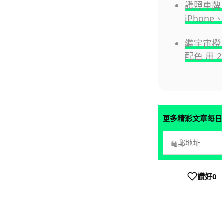
護照車牌自
iPhone
繼宇宙橙之後
配色 用 
更多精彩文章每日
讚好
0