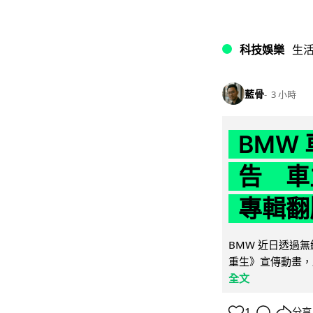
科技娛樂
生
藍骨
3 小時
BMW
告 車主
專輯翻
BMW 近日透過
重生》宣傳動畫，
全文
1
分享