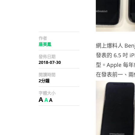
作者
唐美鳳
網上爆料人 Benj
發表的 6.5 吋 iP
發佈日期
2018-07-30
型。Apple 每
在發表前一、兩
閱讀時間
2分鐘
字體大小
A
A
A