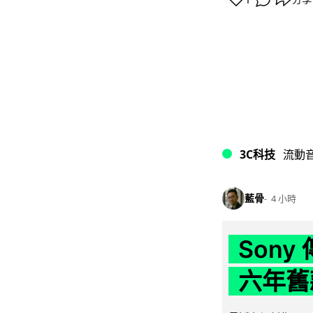
3C科技
流動
藍骨
4 小時
Son
六年舊