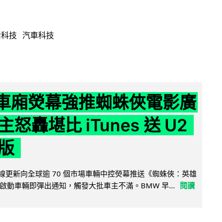
活科技
汽車科技
 車廂熒幕強推蜘蛛俠電影廣
怒轟堪比 iTunes 送 U2
版
無線更新向全球逾 70 個市場車輛中控熒幕推送《蜘蛛俠：英雄
啟動車輛即彈出通知，觸發大批車主不滿。BMW 早...
閱讀