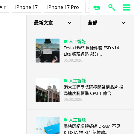
Air
iPhone 17
iPhone 17 Pro
AirPods Pro 3
Ap
最新文章
全部
人工智能
Tesla HW3 舊硬件裝 FSD v14
Lite 頻現過熱 部分...
06.08.2026
人工智能
港大工程學院研極簡架構晶片 搜
尋速度勝標準 CPU 1 億倍
06.08.2026
人工智能
靠快閃記憶體紓緩 DRAM 不足
KIOXIA 推 XL1 記憶體...