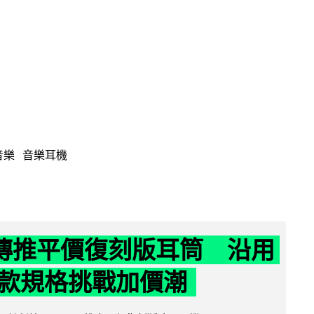
音樂
音樂耳機
y 傳推平價復刻版耳筒 沿用
款規格挑戰加價潮