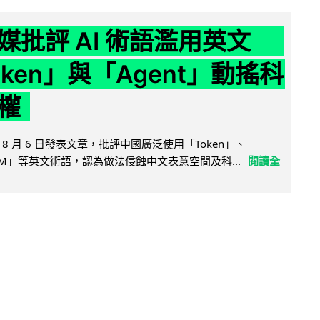
媒批評 AI 術語濫用英文
ken」與「Agent」動搖科
權
8 月 6 日發表文章，批評中國廣泛使用「Token」、
LLM」等英文術語，認為做法侵蝕中文表意空間及科...
閱讀全