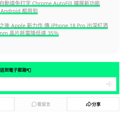
動填免打字 Chrome AutoFill 擴展新功能
、Android 都用到
 Apple 新力作 傳 iPhone 18 Pro 出深紅酒
2nm 晶片耗電降低達 35％
📮
送到電子郵箱
看留言
分享