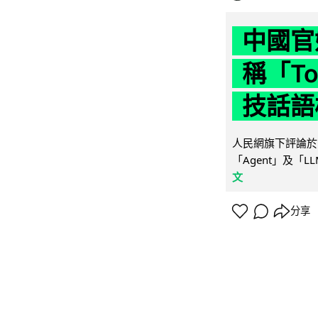
中國官
稱「To
技話語
人民網旗下評論於 
「Agent」及「
文
分享