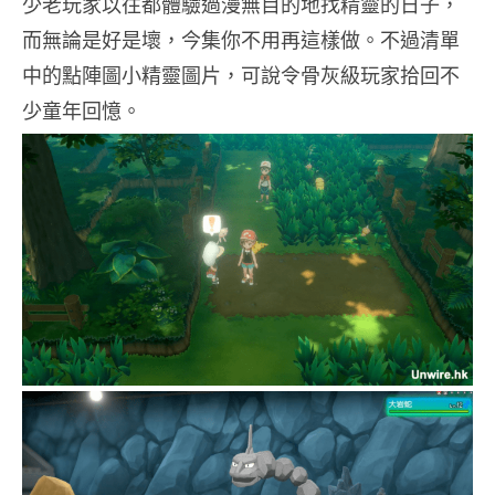
少老玩家以往都體驗過漫無目的地找精靈的日子，
而無論是好是壞，今集你不用再這樣做。不過清單
中的點陣圖小精靈圖片，可說令骨灰級玩家拾回不
少童年回憶。