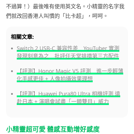
不過算！）最後唯有使用英文名。小精靈的名字我
們就改回香港人叫慣的「比卡超」，呵呵。
相關文章:
Switch 2 USB-C 兼容性差 YouTuber 實測
發現刻意為之 批評任天堂排擠第三方配件
【評測】Honor Magic V5 評測 進一步輕薄
化手感更佳 + 人像拍攝效果理想
【評測】Huawei Pura80 Ultra 相機評測 遠
赴日本 + 演唱會試盡「一鏡雙目」威力
小精靈超可愛 體感互動增好感度