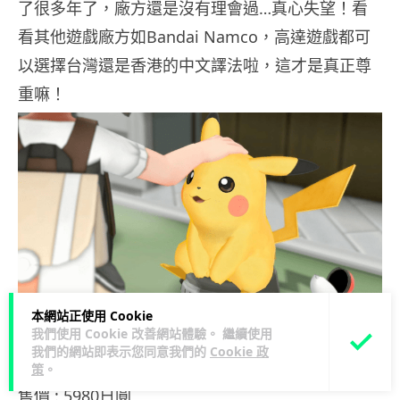
了很多年了，廠方還是沒有理會過…真心失望！看
看其他遊戲廠方如Bandai Namco，高達遊戲都可
以選擇台灣還是香港的中文譯法啦，這才是真正尊
重嘛！
本網站正使用 Cookie
《精靈寶可夢Let’s Go！ 皮卡丘／Let’s Go！ 伊
我們使用 Cookie 改善網站體驗。 繼續使用
我們的網站即表示您同意我們的
Cookie 政
布》
策
。
售價 : 5980日圓