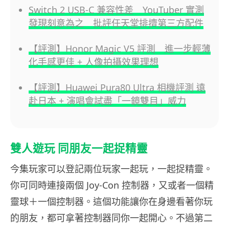
Switch 2 USB-C 兼容性差 YouTuber 實測
發現刻意為之 批評任天堂排擠第三方配件
【評測】Honor Magic V5 評測 進一步輕薄
化手感更佳 + 人像拍攝效果理想
【評測】Huawei Pura80 Ultra 相機評測 遠
赴日本 + 演唱會試盡「一鏡雙目」威力
雙人遊玩 同朋友一起捉精靈
今集玩家可以登記兩位玩家一起玩，一起捉精靈。
你可同時連接兩個 Joy-Con 控制器，又或者一個精
靈球＋一個控制器。這個功能讓你在身邊看著你玩
的朋友，都可拿著控制器同你一起開心。不過第二