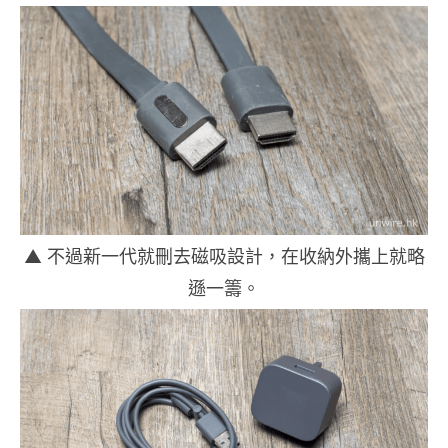
▲ 不過新一代就刪去磁吸設計，在收納外攜上就略
遜一籌。