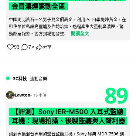
金冒濃煙驚動全區
中國湖北黃石一名男子見金價高企，利用 AI 自學提煉黃金，在
租住單位私設高壓爐及作坊冶煉，過程產生大量刺鼻濃煙，驚
閱讀全文
動鄰居報警。警方到場揭發整...
93
7
分享
↗
3C科技
流動音樂
89
Lawton
16 小時
【評測】Sony IER-M500 入耳式監聽
耳機：現場拍攝、後製監聽與人聲利器
談到專業混音專用的聲音監聽耳機，Sony 經典 MDR-7506 到