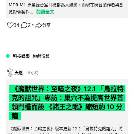
MDR-M1 專業錄音室耳機都為人熟悉。而現在舞台製作者與創
閱讀全文
意影像製作...
34
2
分享
↗
科技娛樂
遊戲情報
天恩
16 小時
《魔獸世界：至暗之夜》12.1 「烏拉特
克的詛咒」專訪：巢穴不為提高世界首
領門檻而設 《諸王之眠》縮短約 10 分
鐘
《魔獸世界：至暗之夜》版本更新 12.1「烏拉特克的詛咒」將