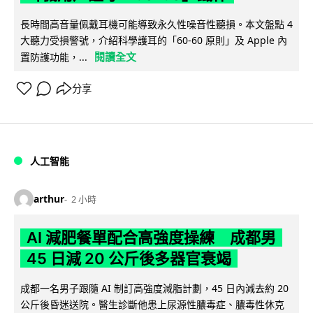
長時間高音量佩戴耳機可能導致永久性噪音性聽損。本文盤點 4
大聽力受損警號，介紹科學護耳的「60-60 原則」及 Apple 內
閱讀全文
置防護功能，...
分享
人工智能
arthur
2 小時
AI 減肥餐單配合高強度操練 成都男
45 日減 20 公斤後多器官衰竭
成都一名男子跟隨 AI 制訂高強度減脂計劃，45 日內減去約 20
公斤後昏迷送院。醫生診斷他患上尿源性膿毒症、膿毒性休克