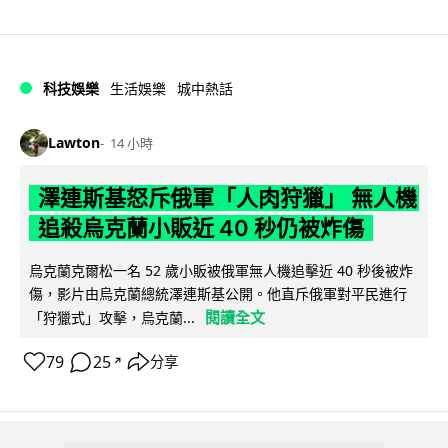
科技娛樂
生活娛樂
城中熱話
Lawton
14 小時
澤連斯基怒斥俄軍「人肉狩獵」 無人機
追殺烏克蘭小販近 40 秒仍被炸傷
烏克蘭克爾松一名 52 歲小販被俄軍無人機追擊近 40 秒後被炸
傷，影片由烏克蘭總統澤連斯基公開。他直斥俄軍對平民進行
閱讀全文
「狩獵式」攻擊，烏克蘭...
79
25
分享
↗