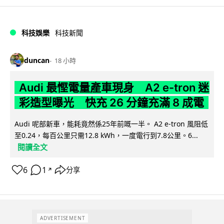
科技娛樂
科技新聞
duncan
18 小時
Audi 最慳電量產車現身 A2 e-tron 迷
彩造型曝光 快充 26 分鐘充滿 8 成電
Audi 呢部新車，能耗竟然係25年前嘅一半。 A2 e-tron 風阻低
至0.24，每百公里只需12.8 kWh，一度電行到7.8公里。6...
閱讀全文
6
1
分享
↗
ADVERTISEMENT