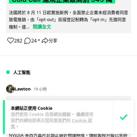
法國將於 8 月 11 日起實施新例，全面禁止企業未經消費者同意
致電推銷，由「opt-out」拒接登記制轉為「opt-in」先徵同意
閱讀全文
機制。違...
282
24
分享
↗
人工智能
Lawton
19 小時
華為科學家警告 NVIDIA 已近物理極限
本網站正使用 Cookie
華為「韜定律」可繞過摩爾定律瓶頸
我們使用 Cookie 改善網站體驗。 繼續使用
我們的網站即表示您同意我們的
Cookie 政
策
。
華為半導體首席科學家廖恒罕見接受近 5 小時專訪，警告
NVIDIA 等西方晶片巨頭正逼近物理極限，傳統製程升級已失經