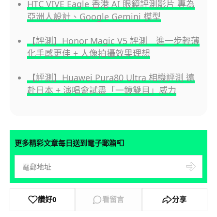
HTC VIVE Eagle 香港 AI 眼鏡評測影片 專為
亞洲人設計、Google Gemini 模型
【評測】Honor Magic V5 評測 進一步輕薄
化手感更佳 + 人像拍攝效果理想
【評測】Huawei Pura80 Ultra 相機評測 遠
赴日本 + 演唱會試盡「一鏡雙目」威力
📮
更多精彩文章每日送到電子郵箱
讚好
0
看留言
分享