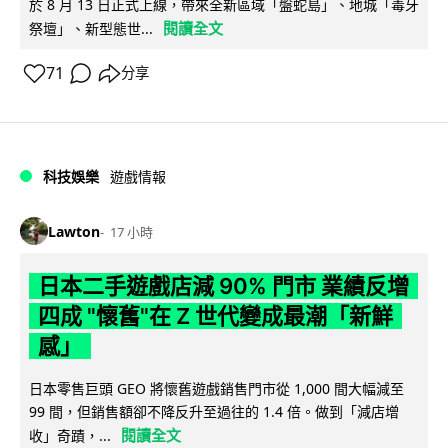
於 8 月 13 日正式上線，帶來全新區域「盤蛇島」、地城「毒牙
閱讀全文
祭壇」、新型態世...
71
分享
科技娛樂
遊戲情報
Lawton
17 小時
日本二手遊戲店減 90% 門市 業績反增
四成 "懷舊"在 Z 世代變成最潮「新鮮
感」
日本零售巨頭 GEO 將懷舊遊戲銷售門市從 1,000 間大幅減至
99 間，但銷售額卻不降反升至過往的 1.4 倍。做到「減店增
閱讀全文
收」奇蹟，...