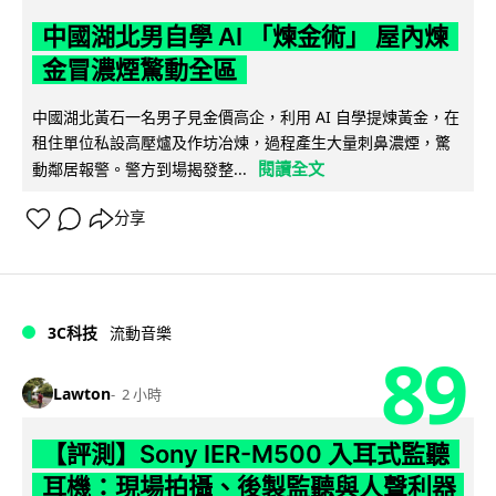
中國湖北男自學 AI 「煉金術」 屋內煉
金冒濃煙驚動全區
中國湖北黃石一名男子見金價高企，利用 AI 自學提煉黃金，在
租住單位私設高壓爐及作坊冶煉，過程產生大量刺鼻濃煙，驚
閱讀全文
動鄰居報警。警方到場揭發整...
分享
3C科技
流動音樂
89
Lawton
2 小時
【評測】Sony IER-M500 入耳式監聽
耳機：現場拍攝、後製監聽與人聲利器