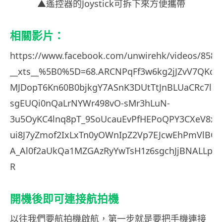
▲遙控器的Joystick可拆下來方便攜帶
相關影片：
https://www.facebook.com/unwirehk/videos/8581
__xts__%5B0%5D=68.ARCNPqFf3w6kg2jJZvV7QKdN
MJDopT6Kn60B0bjkgY7ASnK3DUtTtJnBLUaCRc7l5Q
sgEUQi0nQaLrNYWr498vO-sMr3hLuN-
3u5OyKC4lnq8pT_9SoUcauEvPfHEPoQPY3CXeV8x8
ui8J7yZmof2IxLxTn0yOWnIpZ2Vp7EJcwEhPmVlBCtY
A_Al0f2aUkQa1MZGAzRyYwTsH1z6sgchJjBNALLpDR
R
開機後即可連接航拍機
以往我們要航拍機啟航，第一步就是要把手機連接