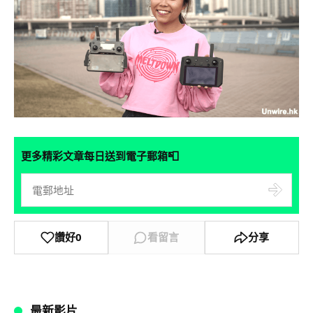
📮
更多精彩文章每日送到電子郵箱
讚好
0
看留言
分享
最新影片