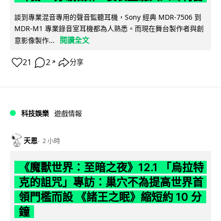
談到專業混音專用的聲音監聽耳機，Sony 經典 MDR-7506 到
MDR-M1 專業錄音室耳機都為人熟悉。而現在舞台製作者與創
閱讀全文
意影像製作...
21
2
分享
↗
科技娛樂
遊戲情報
天恩
2 小時
《魔獸世界：至暗之夜》12.1 「烏拉特
克的詛咒」專訪：巢穴不為提高世界首
領門檻而設 《諸王之眠》縮短約 10 分
鐘