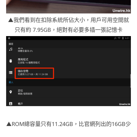
▲我們看到在扣除系統所佔大小，用戶可用空間就
只有約 7.95GB，絕對有必要多插一張記憶卡
▲ROM總容量只有11.24GB，比官網列出的16GB少