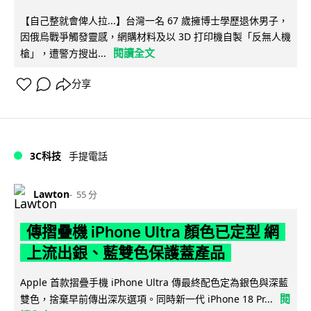
【自己整就會俾人拉...】台灣一名 67 歲擁博士學歷退休男子，
因俄烏戰爭觸發靈感，網購材料及以 3D 打印機自製「反無人機
閱讀全文
槍」，遭警方搜出...
分享
3C科技
手提電話
Lawton
55 分
傳摺疊機 iPhone Ultra 顏色已定型 網
上流出銀、藍雙色保護蓋產品
Apple 首款摺疊手機 iPhone Ultra 傳最終配色定為銀色與深藍
閱
雙色，捨棄早前傳出深灰選項。同時新一代 iPhone 18 Pr...