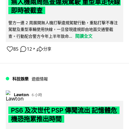
無人機兩周巡查違規駕駛 重型車走快線
即時被截查
警方一連 2 周展開無人機打擊違規駕駛行動，重點打擊不專注
駕駛及重型車輛使用快線，一旦發現違規即由地面交通警截
閱讀全文
查。行動配合警方今年上半年致命...
85
12
分享
↗
科技娛樂
遊戲情報
Lawton
6 小時
PS6 及次世代 PSP 傳聞流出 記憶體危
機恐拖累推出時間