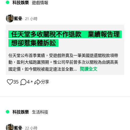
科技娛樂
遊戲情報
藍骨
21 小時
任天堂多收關稅不作退款 業績報告理
想卻惹集體訴訟
任天堂公布首季業績，受遊戲熱賣及一筆美國退還關稅款項帶
動，盈利大幅跑贏預期。惟公司早前曾多次以關稅為由調高美
閱讀全文
國定價，如今關稅被裁定違法並全數...
35
4
分享
↗
科技娛樂
生活科技
藍骨
22 小時