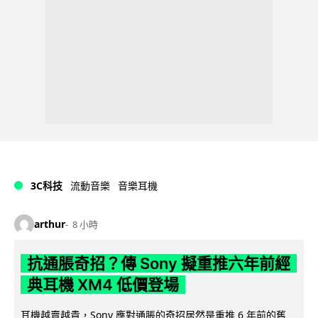
3C科技
流動音樂
音樂耳機
arthur
8 小時
抗通脹奇招？傳 Sony 擬重推六年前經
典耳機 XM4 低價登場
耳機越賣越貴，Sony 應對通脹的奇招居然是重推 6 年前的舊