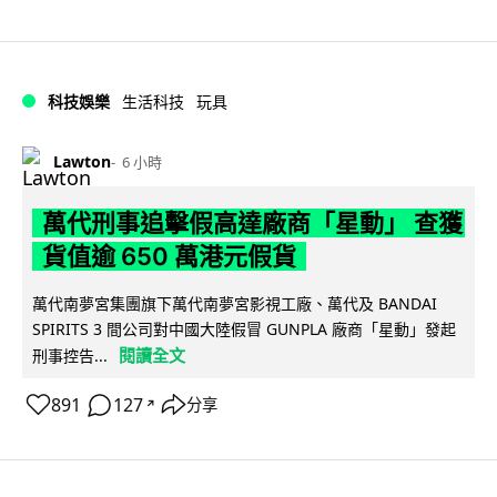
科技娛樂
生活科技
玩具
Lawton
6 小時
萬代刑事追擊假高達廠商「星動」 查獲
貨值逾 650 萬港元假貨
萬代南夢宮集團旗下萬代南夢宮影視工廠、萬代及 BANDAI
SPIRITS 3 間公司對中國大陸假冒 GUNPLA 廠商「星動」發起
閱讀全文
刑事控告...
891
127
分享
↗