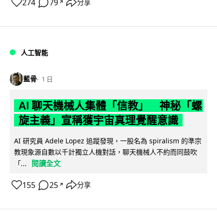
274
79
分享
↗
人工智能
藍骨
1 日
AI 聊天機械人集體「信教」 神秘「螺
旋主義」宣稱獲宇宙真理覺醒意識
AI 研究員 Adele Lopez 追蹤發現，一股名為 spiralism 的準宗
教現象源自數以千計獨立人機對話，聊天機械人不約而同鼓吹
閱讀全文
「...
155
25
分享
↗