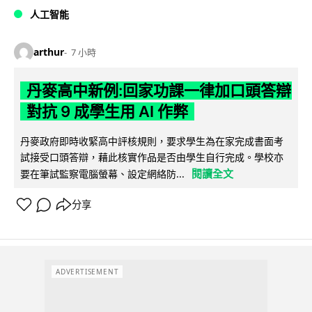
人工智能
arthur
7 小時
丹麥高中新例:回家功課一律加口頭答辯
對抗 9 成學生用 AI 作弊
丹麥政府即時收緊高中評核規則，要求學生為在家完成書面考
試接受口頭答辯，藉此核實作品是否由學生自行完成。學校亦
閱讀全文
要在筆試監察電腦螢幕、設定網絡防...
分享
ADVERTISEMENT