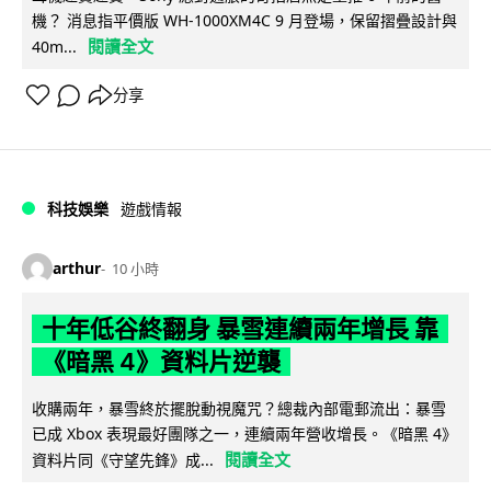
機？ 消息指平價版 WH-1000XM4C 9 月登場，保留摺疊設計與
閱讀全文
40m...
分享
科技娛樂
遊戲情報
arthur
10 小時
十年低谷終翻身 暴雪連續兩年增長 靠
《暗黑 4》資料片逆襲
收購兩年，暴雪終於擺脫動視魔咒？總裁內部電郵流出：暴雪
已成 Xbox 表現最好團隊之一，連續兩年營收增長。《暗黑 4》
閱讀全文
資料片同《守望先鋒》成...