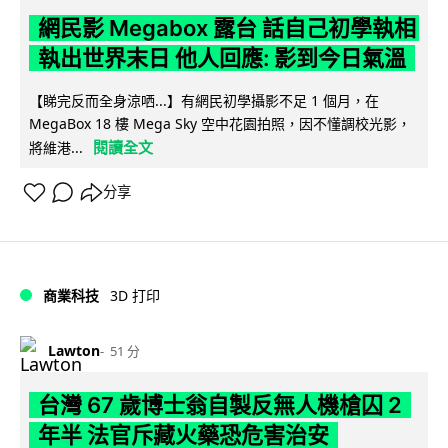
網民影 Megabox 露台 話自己初學執相
執出世界末日 他人回應: 影到今日氣溫
【睇完反而全身涼哂...】有網民初學攝影不足 1 個月，在
MegaBox 18 樓 Mega Sky 空中花園拍照，因不懂調校光影，
閱讀全文
將維港...
分享
商業科技
3D 打印
Lawton
51 分
台灣 67 歲博士翁自製反無人機槍囚 2
年半 法官斥藏火藥恐危害治安