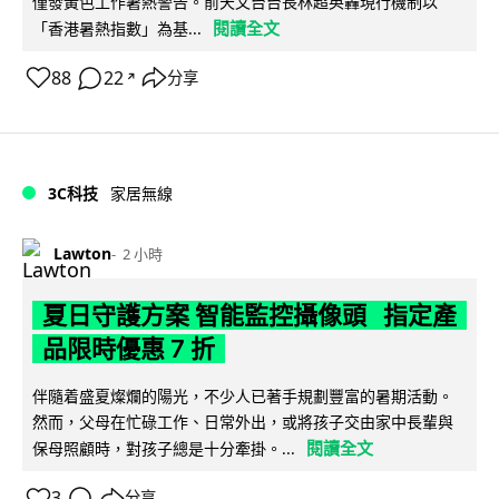
僅發黃色工作暑熱警告。前天文台台長林超英轟現行機制以
閱讀全文
「香港暑熱指數」為基...
88
22
分享
↗
3C科技
家居無線
Lawton
2 小時
夏日守護方案 智能監控攝像頭 指定產
品限時優惠 7 折
伴隨着盛夏燦爛的陽光，不少人已著手規劃豐富的暑期活動。
然而，父母在忙碌工作、日常外出，或將孩子交由家中長輩與
閱讀全文
保母照顧時，對孩子總是十分牽掛。...
3
分享