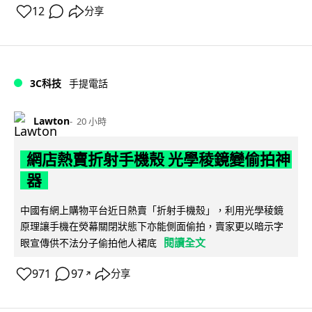
12
分享
3C科技
手提電話
Lawton
20 小時
網店熱賣折射手機殼 光學稜鏡變偷拍神
器
中國有網上購物平台近日熱賣「折射手機殼」，利用光學稜鏡
原理讓手機在熒幕關閉狀態下亦能側面偷拍，賣家更以暗示字
閱讀全文
眼宣傳供不法分子偷拍他人裙底
971
97
分享
↗