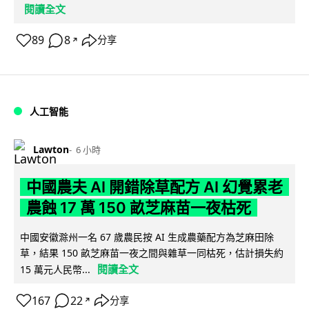
閱讀全文
89
8
分享
↗
人工智能
Lawton
6 小時
中國農夫 AI 開錯除草配方 AI 幻覺累老
農蝕 17 萬 150 畝芝麻苗一夜枯死
中國安徽滁州一名 67 歲農民按 AI 生成農藥配方為芝麻田除
草，結果 150 畝芝麻苗一夜之間與雜草一同枯死，估計損失約
閱讀全文
15 萬元人民幣...
167
22
分享
↗