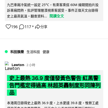
九巴車廂冷氣統一設定 25°C，有乘客乘搭 60M 線期間拍片投
訴車廂悶熱，批評管理層漠視乘客感受，事件正值天文台錄得
閱讀全文
史上最高氣溫。翻查資料...
196
117
分享
↗
科技娛樂
生活科技
健康
Lawton
2 小時
史上最熱 36.9 度僅發黃色警告 紅黑警
告門檻定得過高 林超英轟制度形同陳列
品
本港周日錄得史上最熱 36.9 度，上水更達 39.8 度，惟勞工處