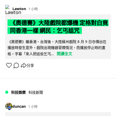
Lawton
1 小時
《奧德賽》大陸戲院都爆機 定格對白竟
同香港一樣 網民：乞丐詛咒
《奧德賽》繼香港、台灣後，大陸蘇州戲院 8 月 9 日亦傳出在
播放時發生意外，戲院出現機器冒煙情況，而播放停止時的畫
閱讀全文
格，字幕「來人把這些乞丐...
分享
科技娛樂
科技新聞
duncan
1 小時