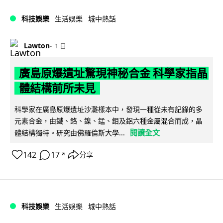
科技娛樂
生活娛樂
城中熱話
Lawton
1 日
廣島原爆遺址驚現神秘合金 科學家指晶
體結構前所未見
科學家在廣島原爆遺址沙灘樣本中，發現一種從未有記錄的多
元素合金，由鐵、鉻、鎳、錳、鉬及鋁六種金屬混合而成，晶
閱讀全文
體結構獨特。研究由佛羅倫斯大學...
142
17
分享
↗
科技娛樂
生活娛樂
城中熱話