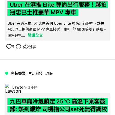
Uber 在港推 Elite 尊尚出行服務！夥拍
冠忠巴士推豪華 MPV 專車
Uber 在香港推出亞太區首個 Uber Elite 尊尚出行服務，夥拍
冠忠巴士提供豪華 MPV 專車接送，主打「地面頭等艙」體驗。
閱讀全文
服務包括...
3
分享
科技娛樂
生活科技
環保
Lawton
2 小時
九巴車廂冷氣鎖定 25°C 高溫下乘客鼓
譟: 熱到爆炸 司機指公司set死無得調校