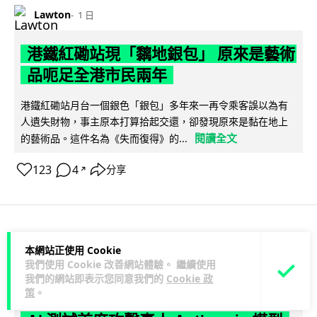
Lawton
1 日
港鐵紅磡站現「黐地銀包」 原來是藝術
品呃足全港市民兩年
港鐵紅磡站月台一個銀色「銀包」多年來一再令乘客誤以為有
人遺失財物，事主原本打算拾起交還，卻發現原來是黏在地上
閱讀全文
的藝術品。這件名為《失而復得》的...
123
4
分享
↗
人工智能
本網站正使用 Cookie
我們使用 Cookie 改善網站體驗。 繼續使用
我們的網站即表示您同意我們的
Cookie 政
Lawton
1 日
策
。