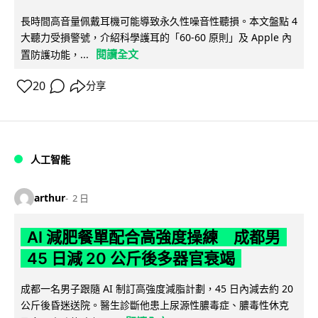
長時間高音量佩戴耳機可能導致永久性噪音性聽損。本文盤點 4
大聽力受損警號，介紹科學護耳的「60-60 原則」及 Apple 內
閱讀全文
置防護功能，...
20
分享
人工智能
arthur
2 日
AI 減肥餐單配合高強度操練 成都男
45 日減 20 公斤後多器官衰竭
成都一名男子跟隨 AI 制訂高強度減脂計劃，45 日內減去約 20
公斤後昏迷送院。醫生診斷他患上尿源性膿毒症、膿毒性休克