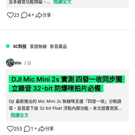
閱讀全文
及多器官功能障礙。...
23
4
分享
↗
3C科技
家居無線
影音產品
Vin
2 日
DJI Mic Mini 2s 實測 四發一收同步獨
立錄音 32-bit 防爆咪拍片必備
DJI 最新推出的 Mic Mini 2s 無線咪支援「四發一收」分軌錄
音，並首度下放 32-bit Float 浮點內錄功能。本文經實測其...
閱讀全文
253
1
分享
↗