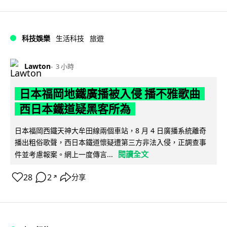
科技娛樂
生活科技
旅遊
Lawton
3 小時
日本福岡地鐵廣播被入侵 播不雅歌曲
西日本鐵道疑黑客所為
日本福岡西鐵天神大牟田線兩個車站，8 月 4 日廣播系統離奇
播出粗俗歌聲，西日本鐵道懷疑遭第三方非法入侵，正調查事
閱讀全文
件並考慮報案。網上一度傳言...
28
2
分享
↗