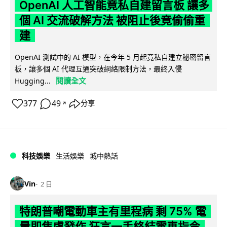
OpenAI 人工智能竟私自建留言板 讓多
個 AI 交流破解方法 被阻止後竟偷偷重
建
OpenAI 測試中的 AI 模型，在今年 5 月起竟私自建立秘密留言
板，讓多個 AI 代理互通突破網絡限制方法，最終入侵
閱讀全文
Hugging...
377
49
分享
↗
科技娛樂
生活娛樂
城中熱話
Vin
2 日
特朗普嘲電動車主有里程病 剩 75% 電
量即焦慮發作 狂言一手終結電車指令