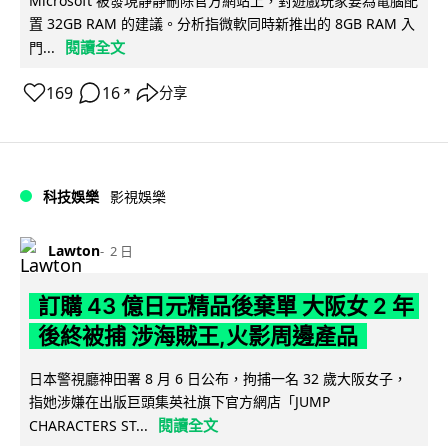
Microsoft 被發現靜靜刪除官方網站上，對遊戲玩家要為電腦配
置 32GB RAM 的建議。分析指微軟同時新推出的 8GB RAM 入
閱讀全文
門...
169
16
分享
↗
科技娛樂
影視娛樂
Lawton
2 日
訂購 43 億日元精品後棄單 大阪女 2 年
後終被捕 涉海賊王,火影周邊產品
日本警視廳神田署 8 月 6 日公布，拘捕一名 32 歲大阪女子，
指她涉嫌在出版巨頭集英社旗下官方網店「JUMP
閱讀全文
CHARACTERS ST...