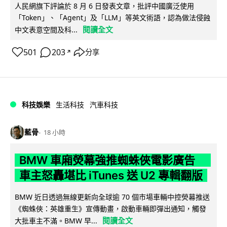
人民網旗下評論於 8 月 6 日發表文章，批評中國廣泛使用
「Token」、「Agent」及「LLM」等英文術語，認為做法侵蝕
閱讀全文
中文表意空間及科...
501
203
分享
↗
科技娛樂
生活科技
汽車科技
藍骨
18 小時
BMW 車廂熒幕強推蜘蛛俠電影廣告
車主怒轟堪比 iTunes 送 U2 專輯翻版
BMW 近日透過無線更新向全球逾 70 個市場車輛中控熒幕推送
《蜘蛛俠：英雄重生》宣傳動畫，啟動車輛即彈出通知，觸發
閱讀全文
大批車主不滿。BMW 早...