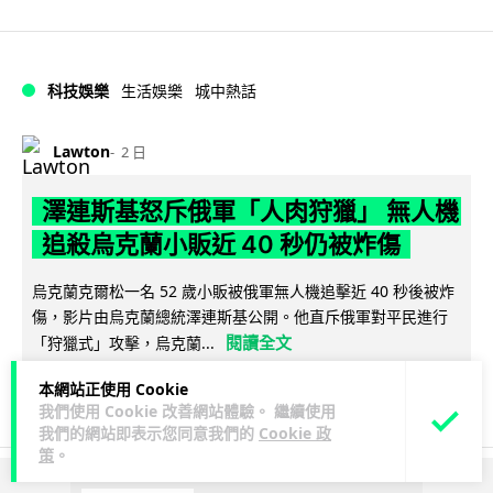
科技娛樂
生活娛樂
城中熱話
Lawton
2 日
澤連斯基怒斥俄軍「人肉狩獵」 無人機
追殺烏克蘭小販近 40 秒仍被炸傷
烏克蘭克爾松一名 52 歲小販被俄軍無人機追擊近 40 秒後被炸
傷，影片由烏克蘭總統澤連斯基公開。他直斥俄軍對平民進行
閱讀全文
「狩獵式」攻擊，烏克蘭...
本網站正使用 Cookie
138
41
分享
↗
我們使用 Cookie 改善網站體驗。 繼續使用
我們的網站即表示您同意我們的
Cookie 政
策
。