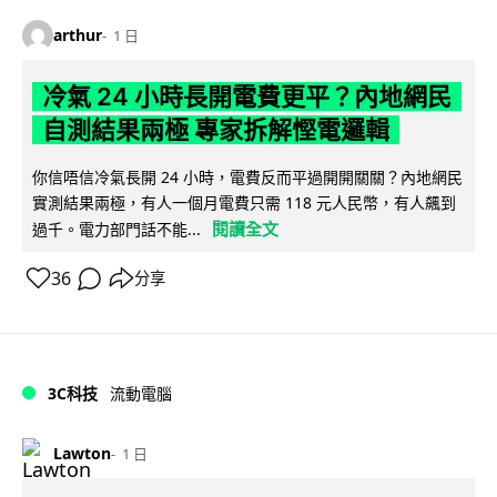
arthur
1 日
冷氣 24 小時長開電費更平？內地網民
自測結果兩極 專家拆解慳電邏輯
你信唔信冷氣長開 24 小時，電費反而平過開開關關？內地網民
實測結果兩極，有人一個月電費只需 118 元人民幣，有人飆到
閱讀全文
過千。電力部門話不能...
36
分享
3C科技
流動電腦
Lawton
1 日