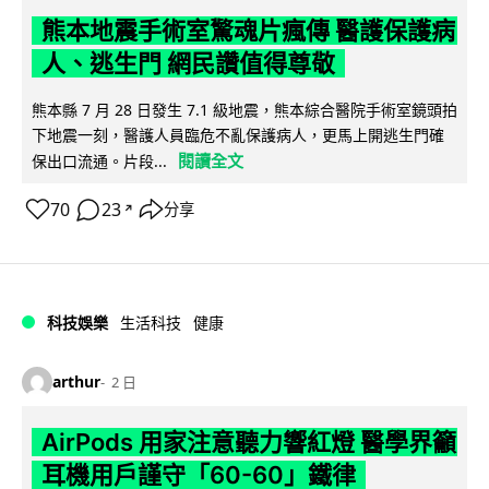
熊本地震手術室驚魂片瘋傳 醫護保護病
人、逃生門 網民讚值得尊敬
熊本縣 7 月 28 日發生 7.1 級地震，熊本綜合醫院手術室鏡頭拍
下地震一刻，醫護人員臨危不亂保護病人，更馬上開逃生門確
閱讀全文
保出口流通。片段...
70
23
分享
↗
科技娛樂
生活科技
健康
arthur
2 日
AirPods 用家注意聽力響紅燈 醫學界籲
耳機用戶謹守「60-60」鐵律