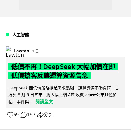
人工智能
Lawton
1 日
低價不再！DeepSeek 大幅加價在即
低價搶客反釀運算資源告急
DeepSeek 因低價策略掀起需求熱潮，運算資源不勝負荷，官
方於 8 月 6 日宣布即將大幅上調 API 收費，惟未公布具體加
閱讀全文
幅。事件與...
69
19
分享
↗