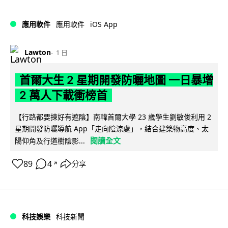
iOS App
應用軟件
應用軟件
Lawton
1 日
首爾大生 2 星期開發防曬地圖 一日暴增
2 萬人下載衝榜首
【行路都要揀好有遮陰】南韓首爾大學 23 歲學生劉敏俊利用 2
星期開發防曬導航 App「走向陰涼處」，結合建築物高度、太
閱讀全文
陽仰角及行道樹陰影...
89
4
分享
↗
科技娛樂
科技新聞