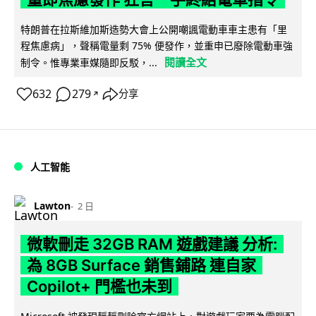
特朗普在拉斯維加斯造勢大會上公開嘲諷電動車車主患有「里
程焦慮病」，聲稱電量剩 75% 便發作，並重申已廢除電動車強
閱讀全文
制令。惟專業車媒隨即反駁，...
632
279
分享
↗
人工智能
Lawton
2 日
微軟刪走 32GB RAM 遊戲建議 分析:
為 8GB Surface 銷售鋪路 連自家
Copilot+ 門檻也未到