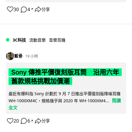
30
4
分享
↗
3C科技
流動音樂
音樂耳機
藍骨
19 小時
Sony 傳推平價復刻版耳筒 沿用六年
舊款規格挑戰加價潮
最近有爆料指 Sony 計劃於 9 月 7 日推出平價復刻版降噪耳機
閱讀
WH-1000XM4C，規格幾乎與 2020 年 WH-1000XM4...
全文
20
6
分享
↗