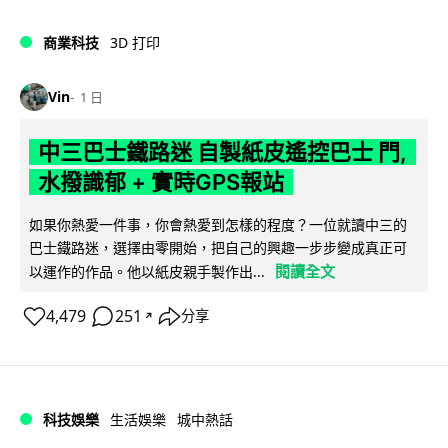
商業科技
3D 打印
Vin
1 日
中三巴士鐵路迷 自製紙皮遙控巴士 門,
水撥識郁 + 實時GPS報站
如果你熱愛一件事，你會熱愛到怎樣的程度？一位就讀中三的
巴士鐵路迷，選擇由零開始，把自己的興趣一步步變成真正可
閱讀全文
以運作的作品。他以紙皮親手製作出...
4,479
251
分享
↗
科技娛樂
生活娛樂
城中熱話