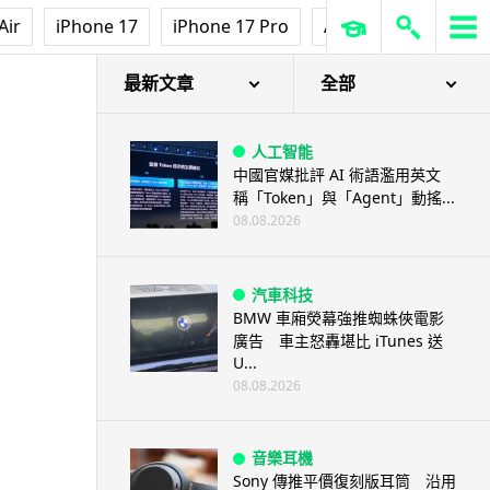
Air
iPhone 17
iPhone 17 Pro
AirPods Pro 3
Ap
最新文章
全部
人工智能
中國官媒批評 AI 術語濫用英文
稱「Token」與「Agent」動搖...
08.08.2026
汽車科技
BMW 車廂熒幕強推蜘蛛俠電影
廣告 車主怒轟堪比 iTunes 送
U...
08.08.2026
音樂耳機
Sony 傳推平價復刻版耳筒 沿用