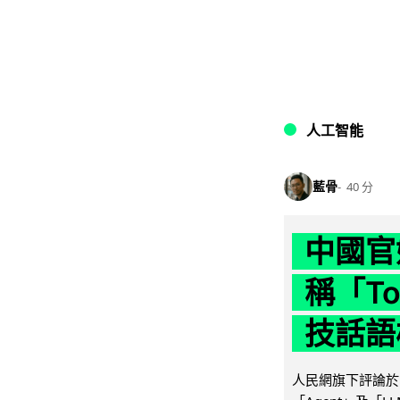
人工智能
藍骨
40 分
中國官
稱「To
技話語
人民網旗下評論於 