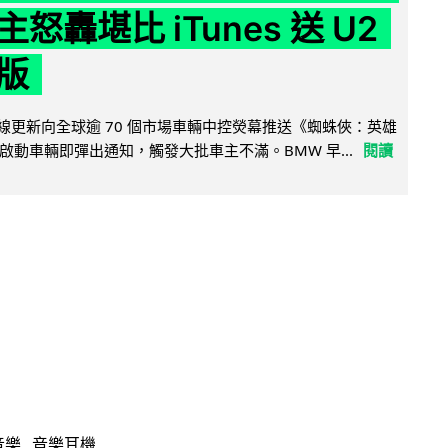
怒轟堪比 iTunes 送 U2
版
無線更新向全球逾 70 個市場車輛中控熒幕推送《蜘蛛俠：英雄
啟動車輛即彈出通知，觸發大批車主不滿。BMW 早...
閱讀
音樂
音樂耳機