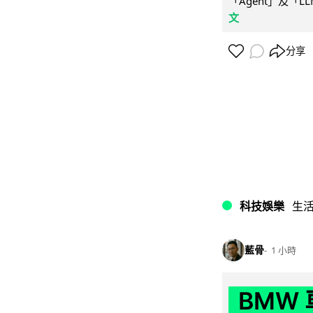
「Agent」及「
文
分享
科技娛樂
生
藍骨
1 小時
BMW