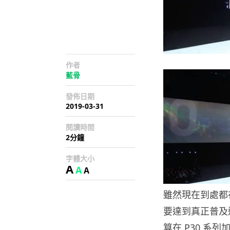
作者
藍骨
發佈日期
2019-03-31
閱讀時間
2分鐘
字體大小
A
A
A
雖然現在到處都
要達到真正普及
算在 P30 系列