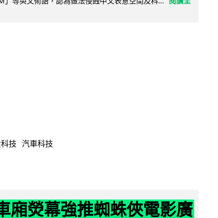
LLM」等英文術語，認為做法侵蝕中文表意空間及科...
閱讀全
活科技
汽車科技
 車廂熒幕強推蜘蛛俠電影廣