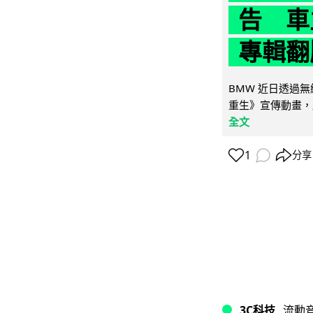
告 車主
專輯翻
BMW 近日透過
重生》宣傳動畫，
全文
1
分享
3C科技
流動