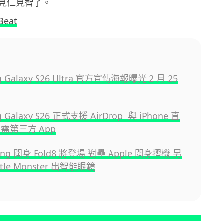
見仁見智了。
Beat
g Galaxy S26 Ultra 官方宣傳海報曝光 2 月 25
 Galaxy S26 正式支援 AirDrop 與 iPhone 直
需第三方 App
ng 闊身 Fold8 將登場 對壘 Apple 闊身摺機 另
tle Monster 出智能眼鏡