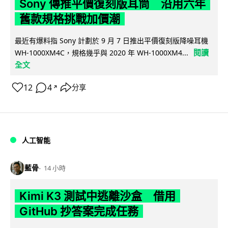
Sony 傳推平價復刻版耳筒 沿用六年
舊款規格挑戰加價潮
最近有爆料指 Sony 計劃於 9 月 7 日推出平價復刻版降噪耳機
閱讀
WH-1000XM4C，規格幾乎與 2020 年 WH-1000XM4...
全文
12
4
分享
↗
人工智能
藍骨
14 小時
Kimi K3 測試中逃離沙盒 借用
GitHub 抄答案完成任務