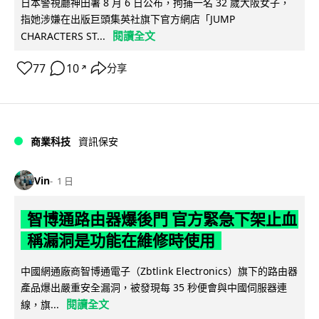
日本警視廳神田署 8 月 6 日公布，拘捕一名 32 歲大阪女子，
指她涉嫌在出版巨頭集英社旗下官方網店「JUMP
閱讀全文
CHARACTERS ST...
77
10
分享
↗
商業科技
資訊保安
Vin
1 日
智博通路由器爆後門 官方緊急下架止血
稱漏洞是功能在維修時使用
中國網通廠商智博通電子（Zbtlink Electronics）旗下的路由器
產品爆出嚴重安全漏洞，被發現每 35 秒便會與中國伺服器連
閱讀全文
線，旗...