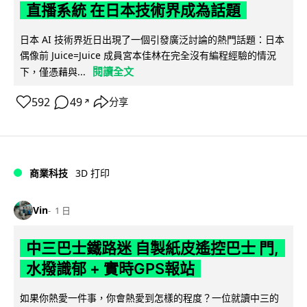
直播系統 在日本技術界成為話題
日本 AI 技術界近日出現了一個引發廣泛討論的熱門話題：日本
偶像前 Juice=Juice 成員宮本佳林在完全沒有編程經驗的情況
閱讀全文
下，僅憑藉與...
592
49
分享
↗
商業科技
3D 打印
Vin
1 日
中三巴士鐵路迷 自製紙皮遙控巴士 門,
水撥識郁 + 實時GPS報站
如果你熱愛一件事，你會熱愛到怎樣的程度？一位就讀中三的