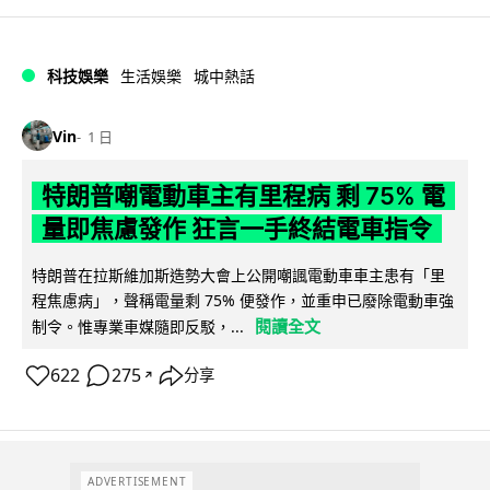
科技娛樂
生活娛樂
城中熱話
Vin
1 日
特朗普嘲電動車主有里程病 剩 75% 電
量即焦慮發作 狂言一手終結電車指令
特朗普在拉斯維加斯造勢大會上公開嘲諷電動車車主患有「里
程焦慮病」，聲稱電量剩 75% 便發作，並重申已廢除電動車強
閱讀全文
制令。惟專業車媒隨即反駁，...
622
275
分享
↗
ADVERTISEMENT