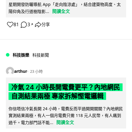
星期開發防曬導航 App「走向陰涼處」，結合建築物高度、太
閱讀全文
陽仰角及行道樹陰影...
81
3
分享
↗
科技娛樂
科技新聞
arthur
23 小時
冷氣 24 小時長開電費更平？內地網民
自測結果兩極 專家拆解慳電邏輯
你信唔信冷氣長開 24 小時，電費反而平過開開關關？內地網民
實測結果兩極，有人一個月電費只需 118 元人民幣，有人飆到
閱讀全文
過千。電力部門話不能...