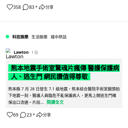
358
83
分享
↗
科技娛樂
生活娛樂
城中熱話
Lawton
1 日
熊本地震手術室驚魂片瘋傳 醫護保護病
人、逃生門 網民讚值得尊敬
熊本縣 7 月 28 日發生 7.1 級地震，熊本綜合醫院手術室鏡頭拍
下地震一刻，醫護人員臨危不亂保護病人，更馬上開逃生門確
閱讀全文
保出口流通。片段...
69
23
分享
↗