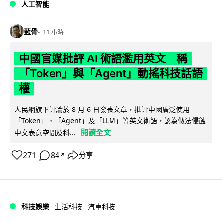
人工智能
藍骨
11 小時
中國官媒批評 AI 術語濫用英文 稱
「Token」與「Agent」動搖科技話語
權
人民網旗下評論於 8 月 6 日發表文章，批評中國廣泛使用
「Token」、「Agent」及「LLM」等英文術語，認為做法侵蝕
閱讀全文
中文表意空間及科...
271
84
分享
↗
科技娛樂
生活科技
汽車科技