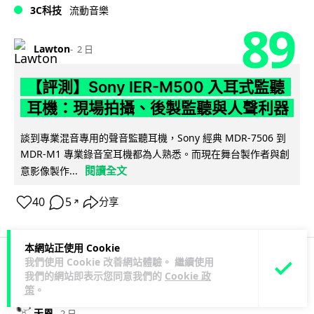
3C科技
流動音樂
89
Lawton
2 日
【評測】Sony IER-M500 入耳式監聽
耳機：現場拍攝、後製監聽與人聲利器
談到專業混音專用的聲音監聽耳機，Sony 經典 MDR-7506 到
MDR-M1 專業錄音室耳機都為人熟悉。而現在舞台製作者與創
閱讀全文
意影像製作...
40
5
分享
↗
本網站正使用 Cookie
我們使用 Cookie 改善網站體驗。 繼續使用
科技娛樂
遊戲情報
我們的網站即表示您同意我們的
Cookie 政
策
。
天恩
2 日