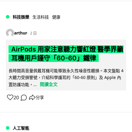
科技娛樂
生活科技
健康
arthur
2 日
AirPods 用家注意聽力響紅燈 醫學界籲
耳機用戶謹守「60-60」鐵律
長時間高音量佩戴耳機可能導致永久性噪音性聽損。本文盤點 4
大聽力受損警號，介紹科學護耳的「60-60 原則」及 Apple 內
閱讀全文
置防護功能，...
20
分享
人工智能