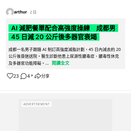
arthur
2 日
AI 減肥餐單配合高強度操練 成都男
45 日減 20 公斤後多器官衰竭
成都一名男子跟隨 AI 制訂高強度減脂計劃，45 日內減去約 20
公斤後昏迷送院。醫生診斷他患上尿源性膿毒症、膿毒性休克
閱讀全文
及多器官功能障礙。...
23
4
分享
↗
ADVERTISEMENT