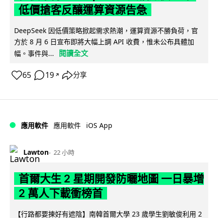
低價搶客反釀運算資源告急
DeepSeek 因低價策略掀起需求熱潮，運算資源不勝負荷，官
方於 8 月 6 日宣布即將大幅上調 API 收費，惟未公布具體加
閱讀全文
幅。事件與...
65
19
分享
↗
iOS App
應用軟件
應用軟件
Lawton
22 小時
首爾大生 2 星期開發防曬地圖 一日暴增
2 萬人下載衝榜首
【行路都要揀好有遮陰】南韓首爾大學 23 歲學生劉敏俊利用 2