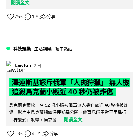
閱讀全文
253
1
分享
↗
科技娛樂
生活娛樂
城中熱話
Lawton
2 日
澤連斯基怒斥俄軍「人肉狩獵」 無人機
追殺烏克蘭小販近 40 秒仍被炸傷
烏克蘭克爾松一名 52 歲小販被俄軍無人機追擊近 40 秒後被炸
傷，影片由烏克蘭總統澤連斯基公開。他直斥俄軍對平民進行
閱讀全文
「狩獵式」攻擊，烏克蘭...
133
41
分享
↗