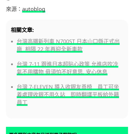
來源：
autoblog
相關文章:
台灣高鐵新列車 N700ST 日本山口縣正式出
廠 相隔 22 年再迎全新車款
台灣 7-11 跟進日本超貼心政策 允進店吹冷
氣不用購物 毋須怕不好意思, 安心休息
台灣 7-ELEVEN 導入收銀友善椅 員工可坐
着處理收銀不用久站 即時翻譯平板給外籍
員工