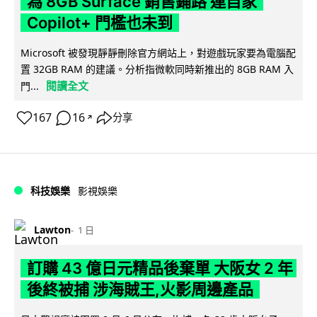
為 8GB Surface 銷售鋪路 連自家
Copilot+ 門檻也未到
Microsoft 被發現靜靜刪除官方網站上，對遊戲玩家要為電腦配
置 32GB RAM 的建議。分析指微軟同時新推出的 8GB RAM 入
閱讀全文
門...
167
16
分享
↗
科技娛樂
影視娛樂
Lawton
1 日
訂購 43 億日元精品後棄單 大阪女 2 年
後終被捕 涉海賊王,火影周邊產品