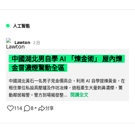
人工智能
Lawton
2 日
中國湖北男自學 AI 「煉金術」 屋內煉
金冒濃煙驚動全區
中國湖北黃石一名男子見金價高企，利用 AI 自學提煉黃金，在
租住單位私設高壓爐及作坊冶煉，過程產生大量刺鼻濃煙，驚
閱讀全文
動鄰居報警。警方到場揭發整...
114
8
分享
↗