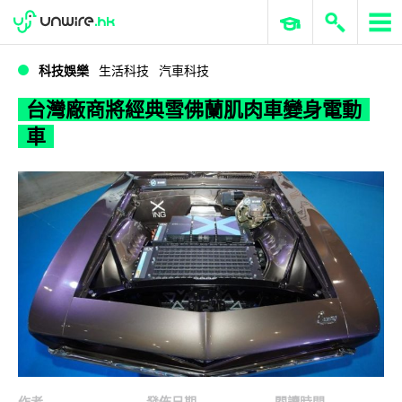
WWDC 2026
GenAI 與雲端科技專區
ERP 與商業 AI
台灣廠商將經典雪佛蘭肌肉車變身電動車
科技娛樂
生活科技
汽車科技
台灣廠商將經典雪佛蘭肌肉車變身電動
車
作者
發佈日期
閱讀時間