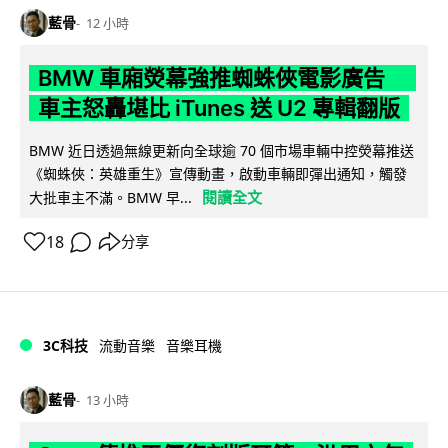
藍骨
12 小時
BMW 車廂熒幕強推蜘蛛俠電影廣告
車主怒轟堪比 iTunes 送 U2 專輯翻版
BMW 近日透過無線更新向全球逾 70 個市場車輛中控熒幕推送
《蜘蛛俠：英雄重生》宣傳動畫，啟動車輛即彈出通知，觸發
閱讀全文
大批車主不滿。BMW 早...
18
分享
3C科技
流動音樂
音樂耳機
藍骨
13 小時