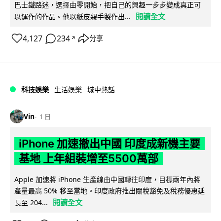
巴士鐵路迷，選擇由零開始，把自己的興趣一步步變成真正可
閱讀全文
以運作的作品。他以紙皮親手製作出...
4,127
234
分享
↗
科技娛樂
生活娛樂
城中熱話
Vin
1 日
iPhone 加速撤出中國 印度成新機主要
基地 上年組裝增至5500萬部
Apple 加速將 iPhone 生產線由中國轉往印度，目標兩年內將
產量最高 50% 移至當地。印度政府推出關稅豁免及稅務優惠延
閱讀全文
長至 204...