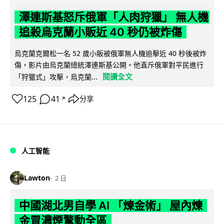
澤連斯基怒斥俄軍「人肉狩獵」 無人機
追殺烏克蘭小販近 40 秒仍被炸傷
烏克蘭克爾松一名 52 歲小販被俄軍無人機追擊近 40 秒後被炸
傷，影片由烏克蘭總統澤連斯基公開。他直斥俄軍對平民進行
閱讀全文
「狩獵式」攻擊，烏克蘭...
125
41
分享
↗
人工智能
Lawton
2 日
中國湖北男自學 AI 「煉金術」 屋內煉
金冒濃煙驚動全區