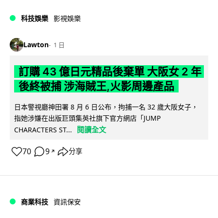
科技娛樂
影視娛樂
Lawton
1 日
訂購 43 億日元精品後棄單 大阪女 2 年
後終被捕 涉海賊王,火影周邊產品
日本警視廳神田署 8 月 6 日公布，拘捕一名 32 歲大阪女子，
指她涉嫌在出版巨頭集英社旗下官方網店「JUMP
閱讀全文
CHARACTERS ST...
70
9
分享
↗
商業科技
資訊保安