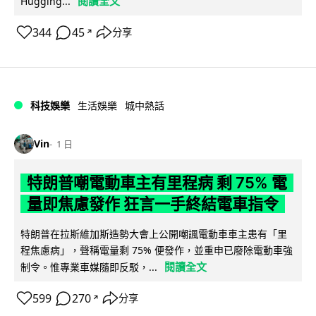
閱讀全文
Hugging...
344
45
分享
↗
科技娛樂
生活娛樂
城中熱話
Vin
1 日
特朗普嘲電動車主有里程病 剩 75% 電
量即焦慮發作 狂言一手終結電車指令
特朗普在拉斯維加斯造勢大會上公開嘲諷電動車車主患有「里
程焦慮病」，聲稱電量剩 75% 便發作，並重申已廢除電動車強
閱讀全文
制令。惟專業車媒隨即反駁，...
599
270
分享
↗