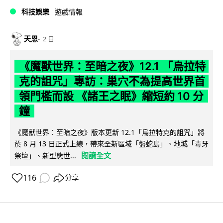
科技娛樂
遊戲情報
天恩
2 日
《魔獸世界：至暗之夜》12.1 「烏拉特
克的詛咒」專訪：巢穴不為提高世界首
領門檻而設 《諸王之眠》縮短約 10 分
鐘
《魔獸世界：至暗之夜》版本更新 12.1「烏拉特克的詛咒」將
於 8 月 13 日正式上線，帶來全新區域「盤蛇島」、地城「毒牙
閱讀全文
祭壇」、新型態世...
116
分享