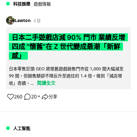
科技娛樂
遊戲情報
Lawton
2 日
日本二手遊戲店減 90% 門市 業績反增
四成 "懷舊"在 Z 世代變成最潮「新鮮
感」
日本零售巨頭 GEO 將懷舊遊戲銷售門市從 1,000 間大幅減至
99 間，但銷售額卻不降反升至過往的 1.4 倍。做到「減店增
閱讀全文
收」奇蹟，...
260
20
分享
↗
人工智能