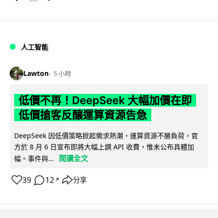
人工智能
Lawton
5 小時
低價不再！DeepSeek 大幅加價在即
低價搶客反釀運算資源告急
DeepSeek 因低價策略掀起需求熱潮，運算資源不勝負荷，官
方於 8 月 6 日宣布即將大幅上調 API 收費，惟未公布具體加
閱讀全文
幅。事件與...
39
12
分享
↗