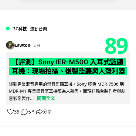
3C科技
流動音樂
89
Lawton
2 日
【評測】Sony IER-M500 入耳式監聽
耳機：現場拍攝、後製監聽與人聲利器
談到專業混音專用的聲音監聽耳機，Sony 經典 MDR-7506 到
MDR-M1 專業錄音室耳機都為人熟悉。而現在舞台製作者與創
閱讀全文
意影像製作...
39
5
分享
↗