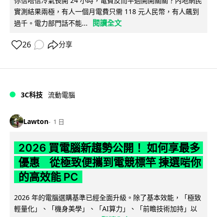
你信唔信冷氣長開 24 小時，電費反而平過開開關關？內地網民
實測結果兩極，有人一個月電費只需 118 元人民幣，有人飆到
閱讀全文
過千。電力部門話不能...
26
分享
3C科技
流動電腦
Lawton
1 日
2026 買電腦新趨勢公開！ 如何享最多
優惠 從極致便攜到電競標竿 揀選啱你
的高效能 PC
2026 年的電腦選購基準已經全面升級。除了基本效能，「極致
輕量化」、「機身美學」、「AI算力」、「前瞻技術加持」以