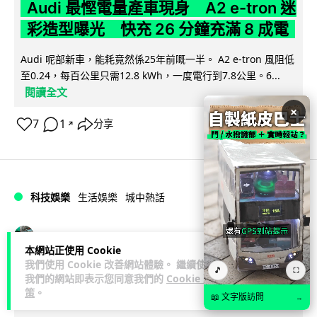
Audi 最慳電量產車現身 A2 e-tron 迷
彩造型曝光 快充 26 分鐘充滿 8 成電
Audi 呢部新車，能耗竟然係25年前嘅一半。 A2 e-tron 風阻低
至0.24，每百公里只需12.8 kWh，一度電行到7.8公里。6...
閱讀全文
×
7
1
分享
↗
科技娛樂
生活娛樂
城中熱話
Vin
2 日
本網站正使用 Cookie
我們使用 Cookie 改善網站體驗。 繼續使用
🎵
⛶
法國 8 月 11 日出新例 未經同意嚴禁
我們的網站即表示您同意我們的
Cookie 政
策
。
Cold Call 違規企業最高罰 345 萬
📖 文字版訪問
→