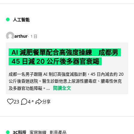
人工智能
arthur
1 日
AI 減肥餐單配合高強度操練 成都男
45 日減 20 公斤後多器官衰竭
成都一名男子跟隨 AI 制訂高強度減脂計劃，45 日內減去約 20
公斤後昏迷送院。醫生診斷他患上尿源性膿毒症、膿毒性休克
閱讀全文
及多器官功能障礙。...
23
4
分享
↗
3C科技
家居無線
影音產品