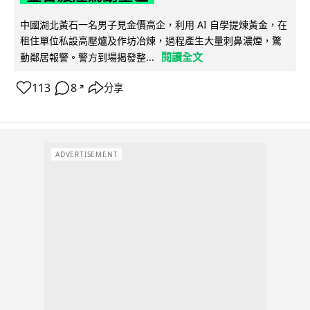
中國湖北黃石一名男子見金價高企，利用 AI 自學提煉黃金，在
租住單位私設高壓爐及作坊冶煉，過程產生大量刺鼻濃煙，驚
閱讀全文
動鄰居報警。警方到場揭發整...
113
8
分享
↗
ADVERTISEMENT