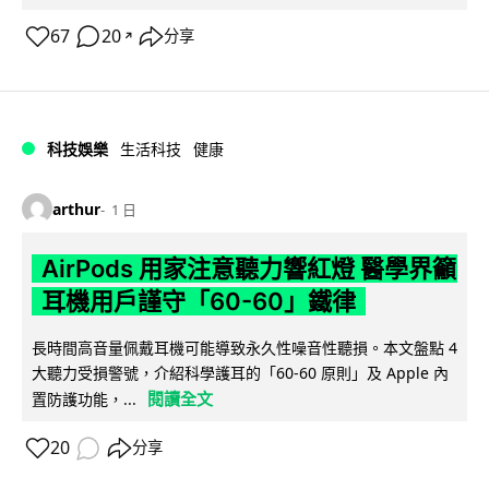
67
20
分享
↗
科技娛樂
生活科技
健康
arthur
1 日
AirPods 用家注意聽力響紅燈 醫學界籲
耳機用戶謹守「60-60」鐵律
長時間高音量佩戴耳機可能導致永久性噪音性聽損。本文盤點 4
大聽力受損警號，介紹科學護耳的「60-60 原則」及 Apple 內
閱讀全文
置防護功能，...
20
分享