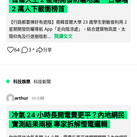
2 萬人下載衝榜首
【行路都要揀好有遮陰】南韓首爾大學 23 歲學生劉敏俊利用 2
星期開發防曬導航 App「走向陰涼處」，結合建築物高度、太
閱讀全文
陽仰角及行道樹陰影...
64
3
分享
↗
科技娛樂
科技新聞
arthur
10 小時
冷氣 24 小時長開電費更平？內地網民
實測結果兩極 專家拆解慳電邏輯