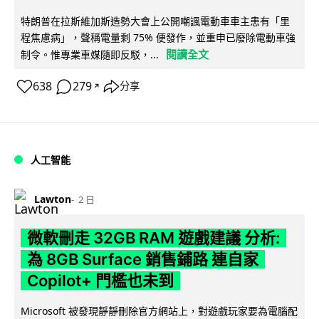
特朗普在拉斯維加斯造勢大會上公開嘲諷電動車車主患有「里
程焦慮病」，聲稱電量剩 75% 便發作，並重申已廢除電動車強
閱讀全文
制令。惟專業車媒隨即反駁，...
638
279
分享
↗
人工智能
Lawton
2 日
微軟刪走 32GB RAM 遊戲建議 分析:
為 8GB Surface 銷售鋪路 連自家
Copilot+ 門檻也未到
Microsoft 被發現靜靜刪除官方網站上，對遊戲玩家要為電腦配