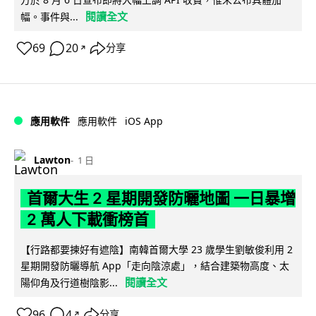
閱讀全文
幅。事件與...
69
20
分享
↗
iOS App
應用軟件
應用軟件
Lawton
1 日
首爾大生 2 星期開發防曬地圖 一日暴增
2 萬人下載衝榜首
【行路都要揀好有遮陰】南韓首爾大學 23 歲學生劉敏俊利用 2
星期開發防曬導航 App「走向陰涼處」，結合建築物高度、太
閱讀全文
陽仰角及行道樹陰影...
96
4
分享
↗