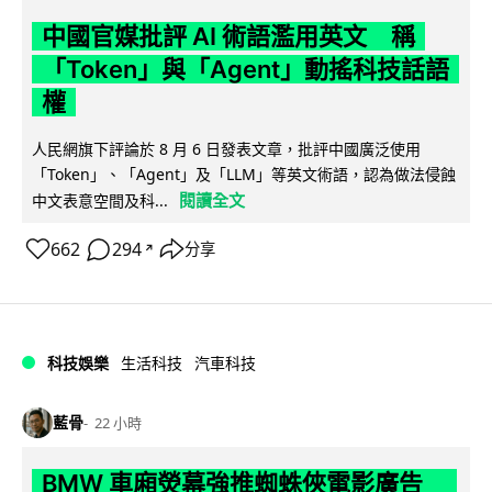
中國官媒批評 AI 術語濫用英文 稱
「Token」與「Agent」動搖科技話語
權
人民網旗下評論於 8 月 6 日發表文章，批評中國廣泛使用
「Token」、「Agent」及「LLM」等英文術語，認為做法侵蝕
閱讀全文
中文表意空間及科...
662
294
分享
↗
科技娛樂
生活科技
汽車科技
藍骨
22 小時
BMW 車廂熒幕強推蜘蛛俠電影廣告