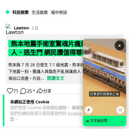
科技娛樂
生活娛樂
城中熱話
Lawton
2 日
熊本地震手術室驚魂片瘋傳 醫護保護病
×
人、逃生門 網民讚值得尊敬
熊本縣 7 月 28 日發生 7.1 級地震，熊本綜合醫院手術室鏡頭拍
下地震一刻，醫護人員臨危不亂保護病人，更馬上開逃生門確
閱讀全文
保出口流通。片段...
71
25
分享
↗
本網站正使用 Cookie
我們使用 Cookie 改善網站體驗。 繼續使用
🎵
⛶
我們的網站即表示您同意我們的
Cookie 政
策
。
科技娛樂
生活科技
健康
📖 文字版訪問
→