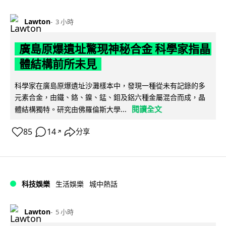
Lawton
3 小時
廣島原爆遺址驚現神秘合金 科學家指晶
體結構前所未見
科學家在廣島原爆遺址沙灘樣本中，發現一種從未有記錄的多
元素合金，由鐵、鉻、鎳、錳、鉬及鋁六種金屬混合而成，晶
閱讀全文
體結構獨特。研究由佛羅倫斯大學...
85
14
分享
↗
科技娛樂
生活娛樂
城中熱話
Lawton
5 小時