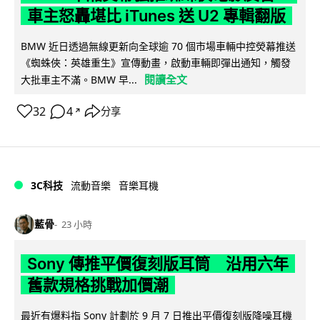
車主怒轟堪比 iTunes 送 U2 專輯翻版
BMW 近日透過無線更新向全球逾 70 個市場車輛中控熒幕推送
《蜘蛛俠：英雄重生》宣傳動畫，啟動車輛即彈出通知，觸發
閱讀全文
大批車主不滿。BMW 早...
32
4
分享
↗
3C科技
流動音樂
音樂耳機
藍骨
23 小時
Sony 傳推平價復刻版耳筒 沿用六年
舊款規格挑戰加價潮
最近有爆料指 Sony 計劃於 9 月 7 日推出平價復刻版降噪耳機