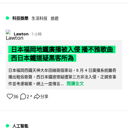
科技娛樂
生活科技
旅遊
Lawton
7 小時
日本福岡地鐵廣播被入侵 播不雅歌曲
西日本鐵道疑黑客所為
日本福岡西鐵天神大牟田線兩個車站，8 月 4 日廣播系統離奇
播出粗俗歌聲，西日本鐵道懷疑遭第三方非法入侵，正調查事
閱讀全文
件並考慮報案。網上一度傳言...
36
2
分享
↗
人工智能