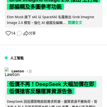
部編輯及多圖參考功能
Elon Musk 旗下 xAI 以 SpaceXAI 名義推出 Grok Imagine
閱讀全文
Image 2.0 模型，強化 AI 繪圖及編輯...
14
分享
人工智能
Lawton
1 日
低價不再！DeepSeek 大幅加價在即
低價搶客反釀運算資源告急
DeepSeek 因低價策略掀起需求熱潮，運算資源不勝負荷，官
方於 8 月 6 日宣布即將大幅上調 API 收費，惟未公布具體加