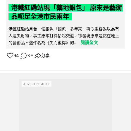
港鐵紅磡站現「黐地銀包」 原來是藝術
品呃足全港市民兩年
港鐵紅磡站月台一個銀色「銀包」多年來一再令乘客誤以為有
人遺失財物，事主原本打算拾起交還，卻發現原來是黏在地上
閱讀全文
的藝術品。這件名為《失而復得》的...
94
3
分享
↗
ADVERTISEMENT