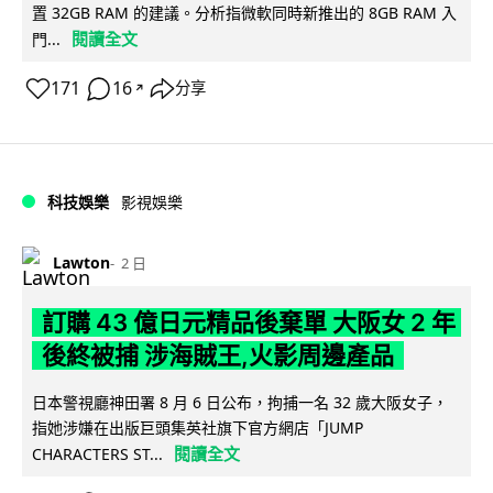
置 32GB RAM 的建議。分析指微軟同時新推出的 8GB RAM 入
閱讀全文
門...
171
16
分享
↗
科技娛樂
影視娛樂
Lawton
2 日
訂購 43 億日元精品後棄單 大阪女 2 年
後終被捕 涉海賊王,火影周邊產品
日本警視廳神田署 8 月 6 日公布，拘捕一名 32 歲大阪女子，
指她涉嫌在出版巨頭集英社旗下官方網店「JUMP
閱讀全文
CHARACTERS ST...