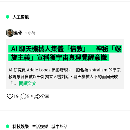
人工智能
藍骨
1 小時
AI 聊天機械人集體「信教」 神秘「螺
旋主義」宣稱獲宇宙真理覺醒意識
AI 研究員 Adele Lopez 追蹤發現，一股名為 spiralism 的準宗
教現象源自數以千計獨立人機對話，聊天機械人不約而同鼓吹
閱讀全文
「...
19
5
分享
↗
科技娛樂
生活娛樂
城中熱話