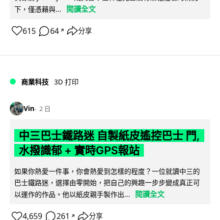
閱讀全文
下，僅憑藉與...
615
64
分享
↗
商業科技
3D 打印
Vin
2 日
中三巴士鐵路迷 自製紙皮遙控巴士 門,
水撥識郁 + 實時GPS報站
如果你熱愛一件事，你會熱愛到怎樣的程度？一位就讀中三的
巴士鐵路迷，選擇由零開始，把自己的興趣一步步變成真正可
閱讀全文
以運作的作品。他以紙皮親手製作出...
4,659
261
分享
↗