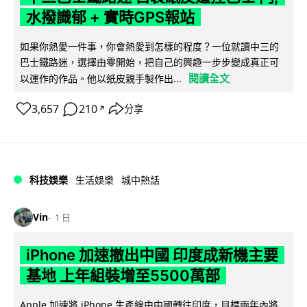
水撥識郁 + 實時GPS報站
如果你熱愛一件事，你會熱愛到怎樣的程度？一位就讀中三的
巴士鐵路迷，選擇由零開始，把自己的興趣一步步變成真正可
閱讀全文
以運作的作品。他以紙皮親手製作出...
3,657
210
分享
↗
科技娛樂
生活娛樂
城中熱話
Vin
1 日
iPhone 加速撤出中國 印度成新機主要
基地 上年組裝增至5500萬部
Apple 加速將 iPhone 生產線由中國轉往印度，目標兩年內將