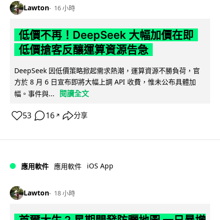
Lawton
16 小時
低價不再！DeepSeek 大幅加價在即
低價搶客反釀運算資源告急
DeepSeek 因低價策略掀起需求熱潮，運算資源不勝負荷，官
方於 8 月 6 日宣布即將大幅上調 API 收費，惟未公布具體加
閱讀全文
幅。事件與...
53
16
分享
↗
iOS App
應用軟件
應用軟件
Lawton
18 小時
首爾大生 2 星期開發防曬地圖 一日暴增