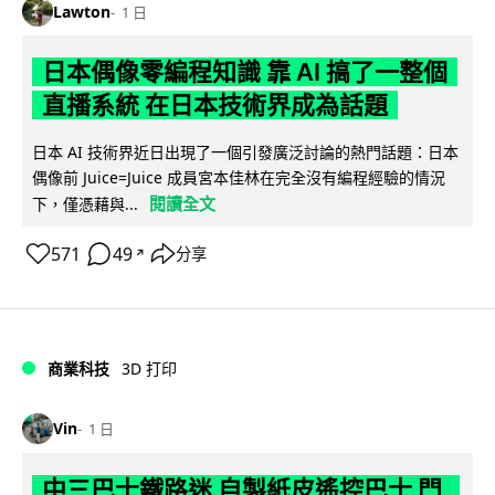
Lawton
1 日
日本偶像零編程知識 靠 AI 搞了一整個
直播系統 在日本技術界成為話題
日本 AI 技術界近日出現了一個引發廣泛討論的熱門話題：日本
偶像前 Juice=Juice 成員宮本佳林在完全沒有編程經驗的情況
閱讀全文
下，僅憑藉與...
571
49
分享
↗
商業科技
3D 打印
Vin
1 日
中三巴士鐵路迷 自製紙皮遙控巴士 門,