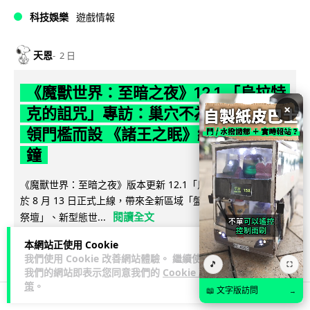
科技娛樂
遊戲情報
天恩
2 日
《魔獸世界：至暗之夜》12.1 「烏拉特
×
克的詛咒」專訪：巢穴不為提高世界首
領門檻而設 《諸王之眠》縮短約 10 分
鐘
《魔獸世界：至暗之夜》版本更新 12.1「烏拉特克的詛咒」將
於 8 月 13 日正式上線，帶來全新區域「盤蛇島」、地城「毒牙
閱讀全文
祭壇」、新型態世...
本網站正使用 Cookie
116
分享
我們使用 Cookie 改善網站體驗。 繼續使用
🎵
⛶
我們的網站即表示您同意我們的
Cookie 政
策
。
📖 文字版訪問
→