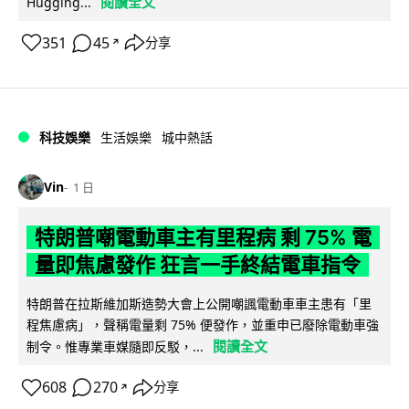
閱讀全文
Hugging...
351
45
分享
↗
科技娛樂
生活娛樂
城中熱話
Vin
1 日
特朗普嘲電動車主有里程病 剩 75% 電
量即焦慮發作 狂言一手終結電車指令
特朗普在拉斯維加斯造勢大會上公開嘲諷電動車車主患有「里
程焦慮病」，聲稱電量剩 75% 便發作，並重申已廢除電動車強
閱讀全文
制令。惟專業車媒隨即反駁，...
608
270
分享
↗