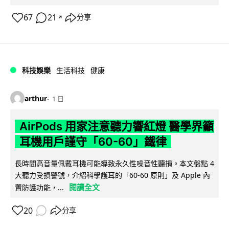
67
21
分享
↗
科技娛樂
生活科技
健康
arthur
1 日
AirPods 用家注意聽力響紅燈 醫學界籲
耳機用戶謹守「60-60」鐵律
長時間高音量佩戴耳機可能導致永久性噪音性聽損。本文盤點 4
大聽力受損警號，介紹科學護耳的「60-60 原則」及 Apple 內
閱讀全文
置防護功能，...
20
分享