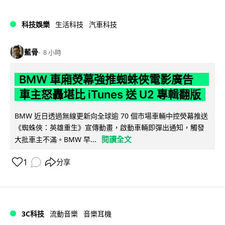
科技娛樂
生活科技
汽車科技
藍骨
8 小時
BMW 車廂熒幕強推蜘蛛俠電影廣告
車主怒轟堪比 iTunes 送 U2 專輯翻版
BMW 近日透過無線更新向全球逾 70 個市場車輛中控熒幕推送
《蜘蛛俠：英雄重生》宣傳動畫，啟動車輛即彈出通知，觸發
閱讀全文
大批車主不滿。BMW 早...
1
分享
3C科技
流動音樂
音樂耳機