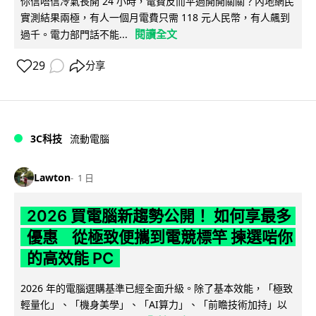
你信唔信冷氣長開 24 小時，電費反而平過開開關關？內地網民
實測結果兩極，有人一個月電費只需 118 元人民幣，有人飆到
閱讀全文
過千。電力部門話不能...
29
分享
3C科技
流動電腦
Lawton
1 日
2026 買電腦新趨勢公開！ 如何享最多
優惠 從極致便攜到電競標竿 揀選啱你
的高效能 PC
2026 年的電腦選購基準已經全面升級。除了基本效能，「極致
輕量化」、「機身美學」、「AI算力」、「前瞻技術加持」以