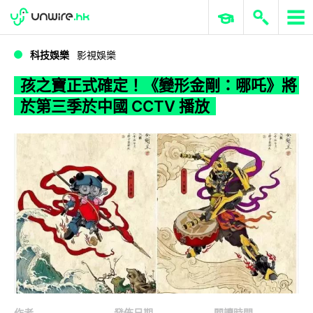
WWDC 2026
GenAI 與雲端科技專區
ERP 與商業 AI
孩之寶正式確定！《變形金剛：哪吒》將於第三季於中國 CCTV 播放
科技娛樂
影視娛樂
孩之寶正式確定！《變形金剛：哪吒》將
於第三季於中國 CCTV 播放
作者
發佈日期
閱讀時間