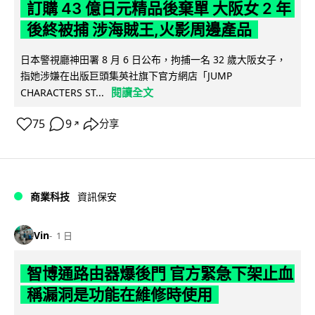
訂購 43 億日元精品後棄單 大阪女 2 年
後終被捕 涉海賊王,火影周邊產品
日本警視廳神田署 8 月 6 日公布，拘捕一名 32 歲大阪女子，
指她涉嫌在出版巨頭集英社旗下官方網店「JUMP
閱讀全文
CHARACTERS ST...
75
9
分享
↗
商業科技
資訊保安
Vin
1 日
智博通路由器爆後門 官方緊急下架止血
稱漏洞是功能在維修時使用