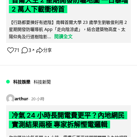
2 萬人下載衝榜首
【行路都要揀好有遮陰】南韓首爾大學 23 歲學生劉敏俊利用 2
星期開發防曬導航 App「走向陰涼處」，結合建築物高度、太
閱讀全文
陽仰角及行道樹陰影...
71
3
分享
↗
科技娛樂
科技新聞
arthur
20 小時
冷氣 24 小時長開電費更平？內地網民
實測結果兩極 專家拆解慳電邏輯