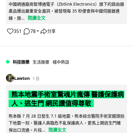
中國網通廠商智博通電子（Zbtlink Electronics）旗下的路由器
產品爆出嚴重安全漏洞，被發現每 35 秒便會與中國伺服器連
閱讀全文
線，旗...
351
78
分享
↗
科技娛樂
生活娛樂
城中熱話
Lawton
1 日
熊本地震手術室驚魂片瘋傳 醫護保護病
人、逃生門 網民讚值得尊敬
熊本縣 7 月 28 日發生 7.1 級地震，熊本綜合醫院手術室鏡頭拍
下地震一刻，醫護人員臨危不亂保護病人，更馬上開逃生門確
閱讀全文
保出口流通。片段...