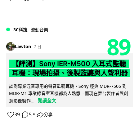
3C科技
流動音樂
89
Lawton
2 日
【評測】Sony IER-M500 入耳式監聽
耳機：現場拍攝、後製監聽與人聲利器
談到專業混音專用的聲音監聽耳機，Sony 經典 MDR-7506 到
MDR-M1 專業錄音室耳機都為人熟悉。而現在舞台製作者與創
閱讀全文
意影像製作...
39
5
分享
↗