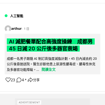
人工智能
arthur
1 日
AI 減肥餐單配合高強度操練 成都男
45 日減 20 公斤後多器官衰竭
成都一名男子跟隨 AI 制訂高強度減脂計劃，45 日內減去約 20
公斤後昏迷送院。醫生診斷他患上尿源性膿毒症、膿毒性休克
閱讀全文
及多器官功能障礙。...
23
4
分享
↗
ADVERTISEMENT