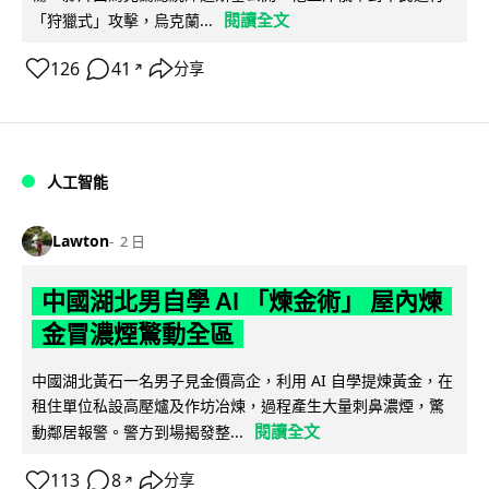
閱讀全文
「狩獵式」攻擊，烏克蘭...
126
41
分享
↗
人工智能
Lawton
2 日
中國湖北男自學 AI 「煉金術」 屋內煉
金冒濃煙驚動全區
中國湖北黃石一名男子見金價高企，利用 AI 自學提煉黃金，在
租住單位私設高壓爐及作坊冶煉，過程產生大量刺鼻濃煙，驚
閱讀全文
動鄰居報警。警方到場揭發整...
113
8
分享
↗