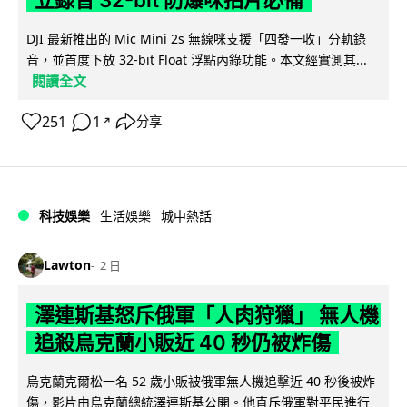
DJI 最新推出的 Mic Mini 2s 無線咪支援「四發一收」分軌錄
音，並首度下放 32-bit Float 浮點內錄功能。本文經實測其...
閱讀全文
251
1
分享
↗
科技娛樂
生活娛樂
城中熱話
Lawton
2 日
澤連斯基怒斥俄軍「人肉狩獵」 無人機
追殺烏克蘭小販近 40 秒仍被炸傷
烏克蘭克爾松一名 52 歲小販被俄軍無人機追擊近 40 秒後被炸
傷，影片由烏克蘭總統澤連斯基公開。他直斥俄軍對平民進行