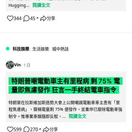
閱讀全文
Hugging...
344
45
分享
↗
科技娛樂
生活娛樂
城中熱話
Vin
1 日
特朗普嘲電動車主有里程病 剩 75% 電
量即焦慮發作 狂言一手終結電車指令
特朗普在拉斯維加斯造勢大會上公開嘲諷電動車車主患有「里
程焦慮病」，聲稱電量剩 75% 便發作，並重申已廢除電動車強
閱讀全文
制令。惟專業車媒隨即反駁，...
599
270
分享
↗