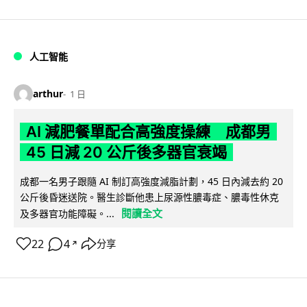
人工智能
arthur
1 日
AI 減肥餐單配合高強度操練 成都男
45 日減 20 公斤後多器官衰竭
成都一名男子跟隨 AI 制訂高強度減脂計劃，45 日內減去約 20
公斤後昏迷送院。醫生診斷他患上尿源性膿毒症、膿毒性休克
閱讀全文
及多器官功能障礙。...
22
4
分享
↗