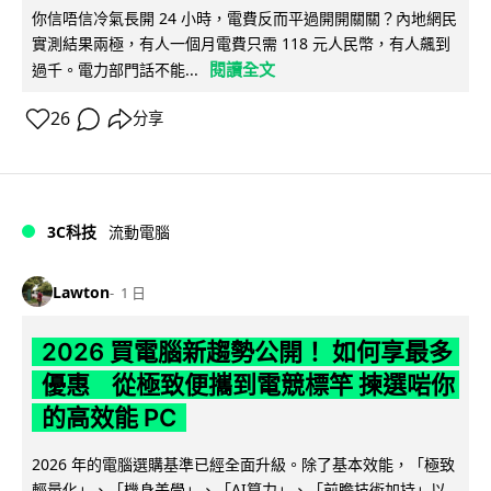
你信唔信冷氣長開 24 小時，電費反而平過開開關關？內地網民
實測結果兩極，有人一個月電費只需 118 元人民幣，有人飆到
閱讀全文
過千。電力部門話不能...
26
分享
3C科技
流動電腦
Lawton
1 日
2026 買電腦新趨勢公開！ 如何享最多
優惠 從極致便攜到電競標竿 揀選啱你
的高效能 PC
2026 年的電腦選購基準已經全面升級。除了基本效能，「極致
輕量化」、「機身美學」、「AI算力」、「前瞻技術加持」以