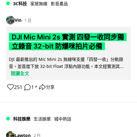
3C科技
家居無線
影音產品
Vin
1 日
DJI Mic Mini 2s 實測 四發一收同步獨
立錄音 32-bit 防爆咪拍片必備
DJI 最新推出的 Mic Mini 2s 無線咪支援「四發一收」分軌錄
音，並首度下放 32-bit Float 浮點內錄功能。本文經實測其...
閱讀全文
251
1
分享
↗
科技娛樂
生活娛樂
城中熱話
Lawton
2 日