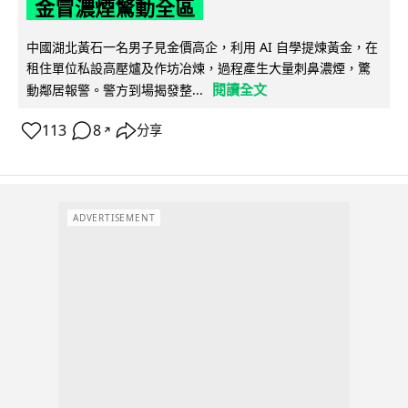
金冒濃煙驚動全區
中國湖北黃石一名男子見金價高企，利用 AI 自學提煉黃金，在
租住單位私設高壓爐及作坊冶煉，過程產生大量刺鼻濃煙，驚
閱讀全文
動鄰居報警。警方到場揭發整...
113
8
分享
↗
ADVERTISEMENT