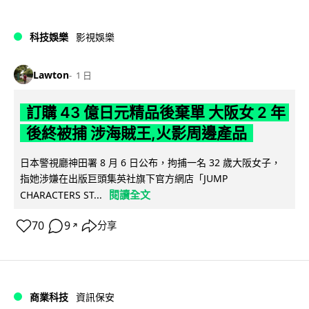
科技娛樂
影視娛樂
Lawton
1 日
訂購 43 億日元精品後棄單 大阪女 2 年
後終被捕 涉海賊王,火影周邊產品
日本警視廳神田署 8 月 6 日公布，拘捕一名 32 歲大阪女子，
指她涉嫌在出版巨頭集英社旗下官方網店「JUMP
閱讀全文
CHARACTERS ST...
70
9
分享
↗
商業科技
資訊保安