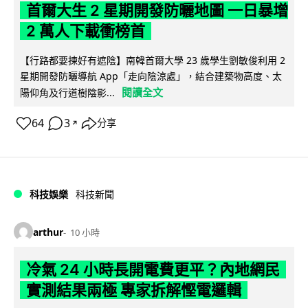
首爾大生 2 星期開發防曬地圖 一日暴增
2 萬人下載衝榜首
【行路都要揀好有遮陰】南韓首爾大學 23 歲學生劉敏俊利用 2
星期開發防曬導航 App「走向陰涼處」，結合建築物高度、太
閱讀全文
陽仰角及行道樹陰影...
64
3
分享
↗
科技娛樂
科技新聞
arthur
10 小時
冷氣 24 小時長開電費更平？內地網民
實測結果兩極 專家拆解慳電邏輯