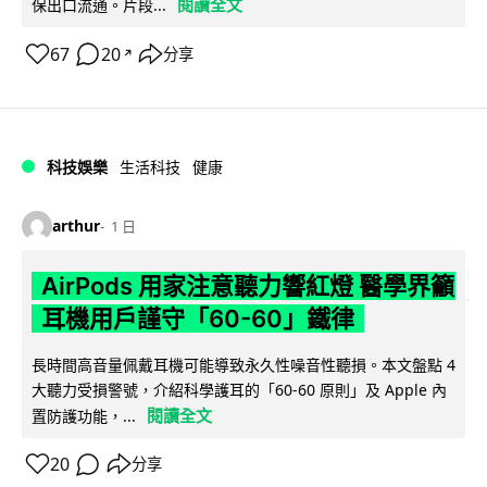
閱讀全文
保出口流通。片段...
67
20
分享
↗
科技娛樂
生活科技
健康
arthur
1 日
AirPods 用家注意聽力響紅燈 醫學界籲
耳機用戶謹守「60-60」鐵律
長時間高音量佩戴耳機可能導致永久性噪音性聽損。本文盤點 4
大聽力受損警號，介紹科學護耳的「60-60 原則」及 Apple 內
閱讀全文
置防護功能，...
20
分享