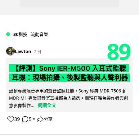
3C科技
流動音樂
89
Lawton
2 日
【評測】Sony IER-M500 入耳式監聽
耳機：現場拍攝、後製監聽與人聲利器
談到專業混音專用的聲音監聽耳機，Sony 經典 MDR-7506 到
MDR-M1 專業錄音室耳機都為人熟悉。而現在舞台製作者與創
閱讀全文
意影像製作...
39
5
分享
↗