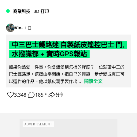
商業科技
3D 打印
Vin
1 日
中三巴士鐵路迷 自製紙皮遙控巴士 門,
水撥識郁 + 實時GPS報站
如果你熱愛一件事，你會熱愛到怎樣的程度？一位就讀中三的
巴士鐵路迷，選擇由零開始，把自己的興趣一步步變成真正可
閱讀全文
以運作的作品。他以紙皮親手製作出...
3,348
185
分享
↗
ADVERTISEMENT