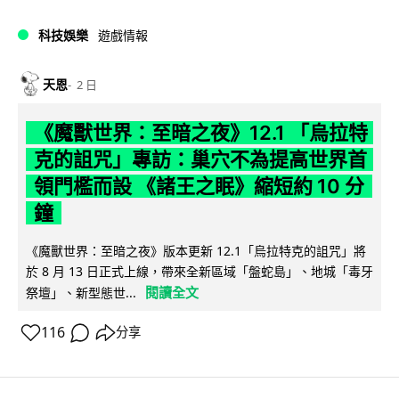
科技娛樂
遊戲情報
天恩
2 日
《魔獸世界：至暗之夜》12.1 「烏拉特
克的詛咒」專訪：巢穴不為提高世界首
領門檻而設 《諸王之眠》縮短約 10 分
鐘
《魔獸世界：至暗之夜》版本更新 12.1「烏拉特克的詛咒」將
於 8 月 13 日正式上線，帶來全新區域「盤蛇島」、地城「毒牙
閱讀全文
祭壇」、新型態世...
116
分享