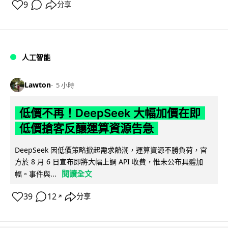
9
分享
人工智能
Lawton
5 小時
低價不再！DeepSeek 大幅加價在即
低價搶客反釀運算資源告急
DeepSeek 因低價策略掀起需求熱潮，運算資源不勝負荷，官
方於 8 月 6 日宣布即將大幅上調 API 收費，惟未公布具體加
閱讀全文
幅。事件與...
39
12
分享
↗