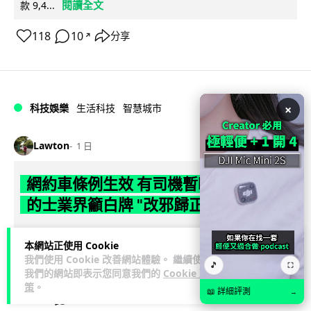
閱讀全文
款 9,4...
118
10
分享
↗
科技娛樂
生活科技
智慧城市
×
Lawton
1 日
網約車條例生效 有司機暫時停工避風頭
的士業界籲白牌 "改邪歸正"
規管網約車法例大部分條文已於 8 月 3 日生效，的士業界就期
本網站正使用 Cookie
望白牌車司機，能夠「改邪歸正」回流駕駛的士。新例大幅提
我們使用 Cookie 改善網站體驗。 繼續使用
🎵
閱讀全文
高罰則，首次定罪最高罰款...
⛶
我們的網站即表示您同意我們的
Cookie 政
策
。
📖 詳細評測
→
205
146
分享
↗