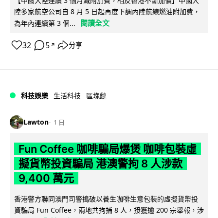
【中國大陸連續 3 個月減附加費，相反香港不斷加價】中國大
陸多家航空公司自 8 月 5 日起再度下調內陸航線燃油附加費，
閱讀全文
為年內連續第 3 個...
32
5
分享
↗
科技娛樂
生活科技
區塊鏈
Lawton
1 日
Fun Coffee 咖啡騙局爆煲 咖啡包裝虛
擬貨幣投資騙局 港澳警拘 8 人涉款
9,400 萬元
香港警方聯同澳門司警搗破以養生咖啡生意包裝的虛擬貨幣投
資騙局 Fun Coffee，兩地共拘捕 8 人，接獲逾 200 宗舉報，涉