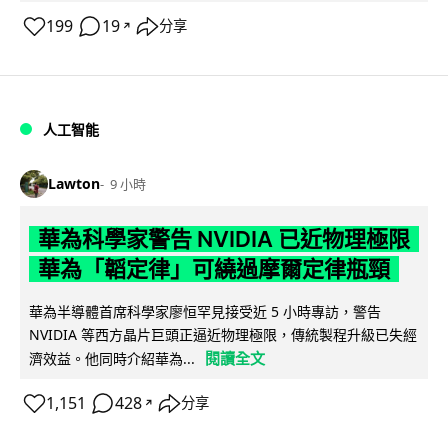
199
19
分享
↗
人工智能
Lawton
9 小時
華為科學家警告 NVIDIA 已近物理極限
華為「韜定律」可繞過摩爾定律瓶頸
華為半導體首席科學家廖恒罕見接受近 5 小時專訪，警告
NVIDIA 等西方晶片巨頭正逼近物理極限，傳統製程升級已失經
閱讀全文
濟效益。他同時介紹華為...
1,151
428
分享
↗