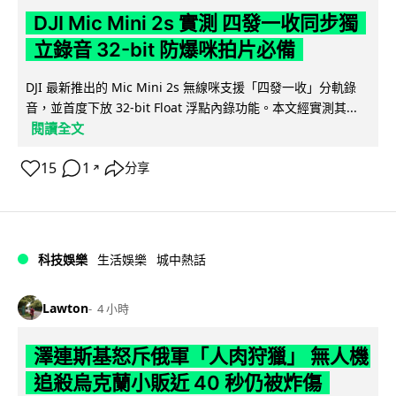
DJI Mic Mini 2s 實測 四發一收同步獨
立錄音 32-bit 防爆咪拍片必備
DJI 最新推出的 Mic Mini 2s 無線咪支援「四發一收」分軌錄
音，並首度下放 32-bit Float 浮點內錄功能。本文經實測其...
閱讀全文
15
1
分享
↗
科技娛樂
生活娛樂
城中熱話
Lawton
4 小時
澤連斯基怒斥俄軍「人肉狩獵」 無人機
追殺烏克蘭小販近 40 秒仍被炸傷