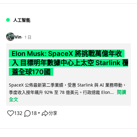
人工智能
Vin
1 日
Elon Musk: SpaceX 將挑戰萬億年收
入 目標明年數據中心上太空 Starlink 覆
蓋全球170國
SpaceX 公佈最新第二季業績，受惠 Starlink 與 AI 業務帶動，
閱讀
季度收入按年飆升 92% 至 78 億美元。行政總裁 Elon...
全文
132
18
分享
↗