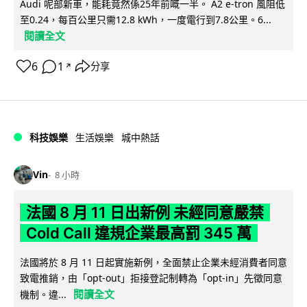
Audi 呢部新車，能耗竟然係25年前嘅一半。 A2 e-tron 風阻低
至0.24，每百公里只需12.8 kWh，一度電行到7.8公里。6...
閱讀全文
6
1
分享
↗
科技娛樂
生活娛樂
城中熱話
Vin
8 小時
法國 8 月 11 日出新例 未經同意嚴禁
Cold Call 違規企業最高罰 345 萬
法國將於 8 月 11 日起實施新例，全面禁止企業未經消費者同意
致電推銷，由「opt-out」拒接登記制轉為「opt-in」先徵同意
閱讀全文
機制。違...