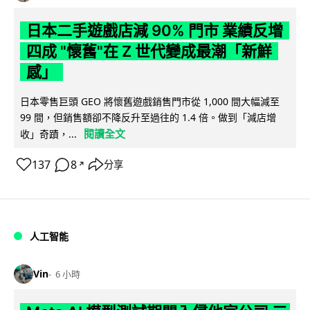
日本二手遊戲店減 90% 門市 業績反增
四成 "懷舊"在 Z 世代變成最潮「新鮮
感」
日本零售巨頭 GEO 將懷舊遊戲銷售門市從 1,000 間大幅減至
99 間，但銷售額卻不降反升至過往的 1.4 倍。做到「減店增
閱讀全文
收」奇蹟，...
137
8
分享
↗
人工智能
Vin
6 小時