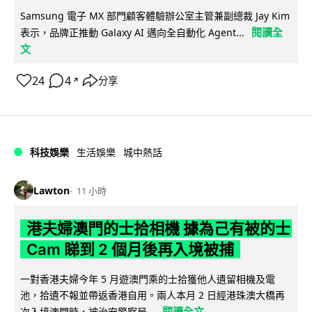
Samsung 電子 MX 部門顧客體驗辦公室主管兼副總裁 Jay Kim
閱讀全
表示，品牌正推動 Galaxy AI 邁向全自動化 Agent...
文
24
4
分享
↗
科技娛樂
生活娛樂
城中熱話
Lawton
11 小時
港夫婦澳門的士拾相機 據為己有被的士
Cam 睇到 2 個月後再入境被捕
一對香港夫婦今年 5 月遊澳門乘的士拾獲他人遺留相機及電
池，拾遺不報並帶返香港自用。兩人本月 2 日經港珠澳大橋再
閱讀全文
次入境澳門時，被治安警察局...