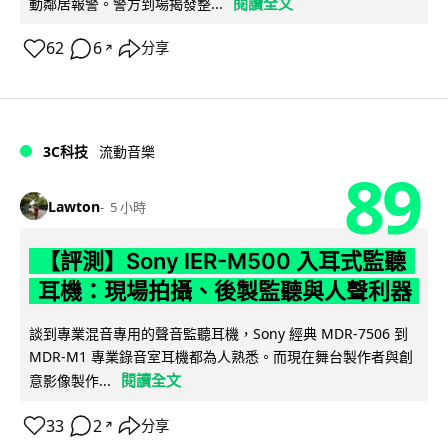
閱讀全文
動鄰居報警。警方到場揭發整...
62
6
分享
↗
3C科技
流動音樂
89
Lawton
5 小時
【評測】Sony IER-M500 入耳式監聽
耳機：現場拍攝、後製監聽與人聲利器
談到專業混音專用的聲音監聽耳機，Sony 經典 MDR-7506 到
MDR-M1 專業錄音室耳機都為人熟悉。而現在舞台製作者與創
閱讀全文
意影像製作...
33
2
分享
↗