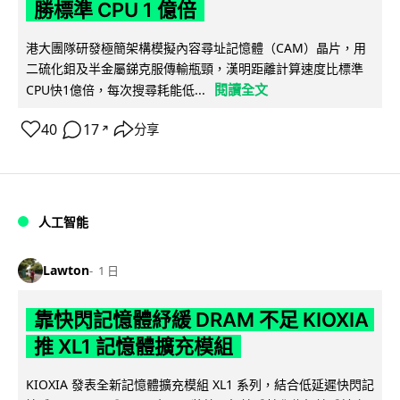
勝標準 CPU 1 億倍
港大團隊研發極簡架構模擬內容尋址記憶體（CAM）晶片，用
二硫化鉬及半金屬銻克服傳輸瓶頸，漢明距離計算速度比標準
閱讀全文
CPU快1億倍，每次搜尋耗能低...
40
17
分享
↗
人工智能
Lawton
1 日
靠快閃記憶體紓緩 DRAM 不足 KIOXIA
推 XL1 記憶體擴充模組
KIOXIA 發表全新記憶體擴充模組 XL1 系列，結合低延遲快閃記