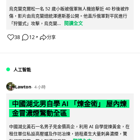
烏克蘭克爾松一名 52 歲小販被俄軍無人機追擊近 40 秒後被炸
傷，影片由烏克蘭總統澤連斯基公開。他直斥俄軍對平民進行
閱讀全文
「狩獵式」攻擊，烏克蘭...
38
12
分享
↗
人工智能
Lawton
4 小時
中國湖北男自學 AI 「煉金術」 屋內煉
金冒濃煙驚動全區
中國湖北黃石一名男子見金價高企，利用 AI 自學提煉黃金，在
租住單位私設高壓爐及作坊冶煉，過程產生大量刺鼻濃煙，驚