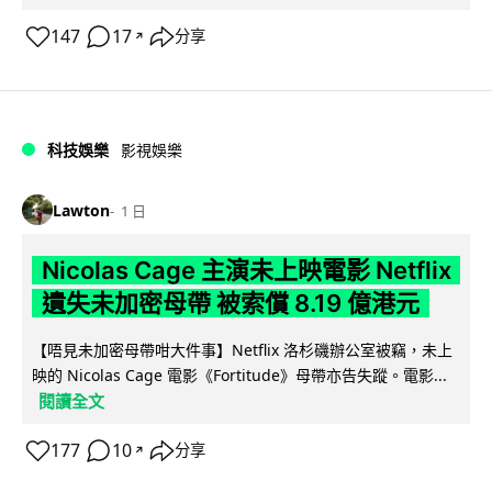
147
17
分享
↗
科技娛樂
影視娛樂
Lawton
1 日
Nicolas Cage 主演未上映電影 Netflix
遺失未加密母帶 被索償 8.19 億港元
【唔見未加密母帶咁大件事】Netflix 洛杉磯辦公室被竊，未上
映的 Nicolas Cage 電影《Fortitude》母帶亦告失蹤。電影...
閱讀全文
177
10
分享
↗