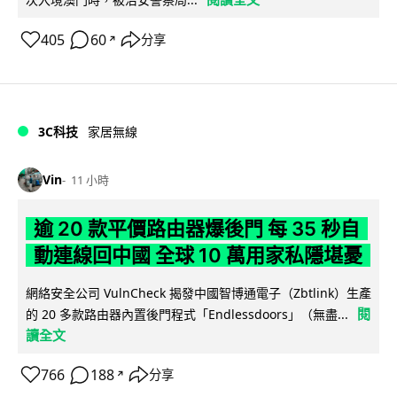
405
60
分享
↗
3C科技
家居無線
Vin
11 小時
逾 20 款平價路由器爆後門 每 35 秒自
動連線回中國 全球 10 萬用家私隱堪憂
網絡安全公司 VulnCheck 揭發中國智博通電子（Zbtlink）生產
閱
的 20 多款路由器內置後門程式「Endlessdoors」（無盡...
讀全文
766
188
分享
↗