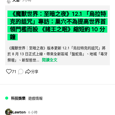
《魔獸世界：至暗之夜》12.1 「烏拉特
克的詛咒」專訪：巢穴不為提高世界首
領門檻而設 《諸王之眠》縮短約 10 分
鐘
《魔獸世界：至暗之夜》版本更新 12.1「烏拉特克的詛咒」將
於 8 月 13 日正式上線，帶來全新區域「盤蛇島」、地城「毒牙
閱讀全文
祭壇」、新型態世...
71
分享
科技娛樂
遊戲情報
Lawton
6 小時