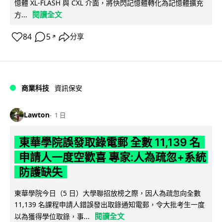
憶體 XL-FLASH 與 CXL 介面，將快閃記憶體轉化為記憶體擴充
閱讀全文
方...
84
5
分享
↗
商業科技
資訊保安
Lawton
1 日
東華學院誤發取錄電郵 全數 11,139 名
申請人一度空歡喜 專家:人為疏忽+系統
防護缺失
東華學院今日（5 日）大學聯招放榜之際，因人為疏忽向全數
11,139 名課程申請人錯誤發出取錄通知電郵，令大批考生一度
閱讀全文
以為獲得學位取錄，事...